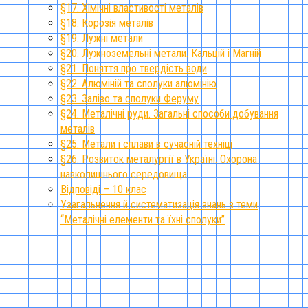
§17. Хімічні властивості металів
§18. Корозія металів
§19. Лужні метали
§20. Лужноземельні метали. Кальцій і Магній
§21. Поняття про твердість води
§22. Алюміній та сполуки алюмінію
§23. Залізо та сполуки Феруму
§24. Металічні руди. Загальні способи добування
металів
§25. Метали і сплави в сучасній техніці
§26. Розвиток металургії в Україні. Охорона
навколишнього середовища
Відповіді – 10 клас
Узагальнення й систематизація знань з теми
“Металічні елементи та їхні сполуки”