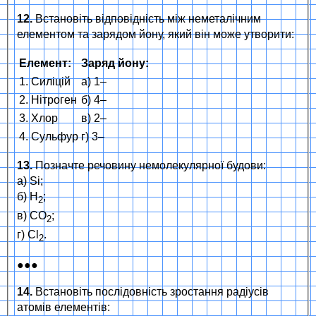
12.
Встановіть відповідність між неметалічним
елементом та зарядом йону, який він може утворити:
Елемент:
Заряд йону:
1. Силіцій
а) 1–
2. Нітроген
б) 4–
3. Хлор
в) 2–
4. Сульфур
г) 3–
13.
Позначте речовину немолекулярної будови:
а) Si;
б) H
;
2
в) CO
;
2
г) Cl
.
2
●●●
14.
Встановіть послідовність зростання радіусів
атомів елементів: