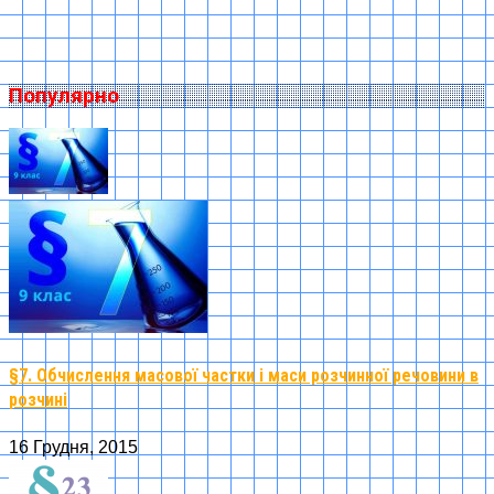
Популярно
§7. Обчислення масової частки і маси розчинної речовини в
розчині
16 Грудня, 2015