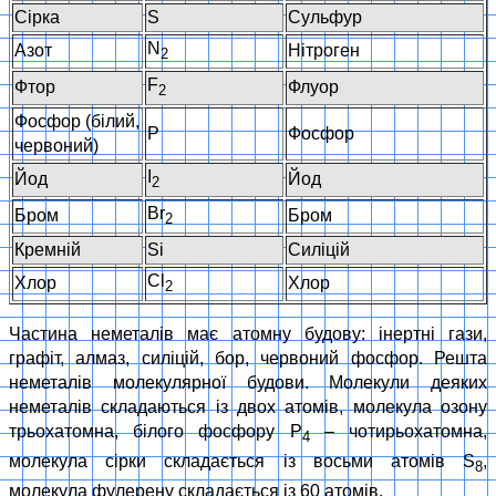
Сірка
S
Сульфур
N
Азот
Нітроген
2
F
Фтор
Флуор
2
Фосфор (білий,
P
Фосфор
червоний)
I
Йод
Йод
2
Br
Бром
Бром
2
Кремній
Si
Силіцій
Cl
Хлор
Хлор
2
Частина неметалів має атомну будову: інертні гази,
графіт, алмаз, силіцій, бор, червоний фосфор. Решта
неметалів молекулярної будови. Молекули деяких
неметалів складаються із двох атомів, молекула озону
трьохатомна, білого фосфору Р
– чотирьохатомна,
4
молекула сірки складається із восьми атомів S
,
8
молекула фулерену складається із 60 атомів.