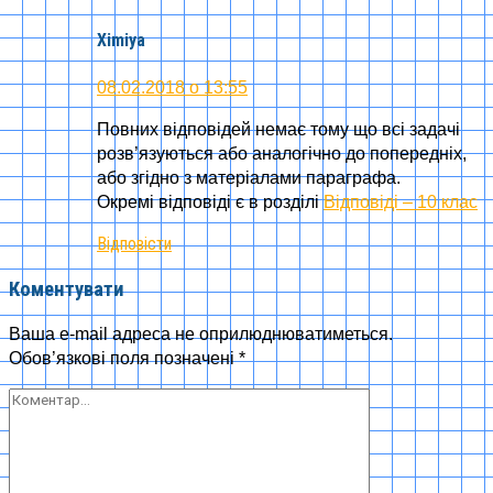
Ximiya
08.02.2018 о 13:55
Повних відповідей немає тому що всі задачі
розв’язуються або аналогічно до попередніх,
або згідно з матеріалами параграфа.
Окремі відповіді є в розділі
Відповіді – 10 клас
Відповісти
Коментувати
Ваша e-mail адреса не оприлюднюватиметься.
Обов’язкові поля позначені
*