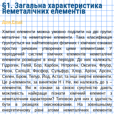
§1. Загальна характеристика
неметалічних елементів
Друк
Email
Хімічні елементи можна умовно поділити на дві групи:
металічні та неметалічні елементи. Така класифікація
ґрунтується на найтиповіших фізичних і хімічних ознаках
простих речовин утворених цими елементами. У
періодичній системі хімічних елементів неметалічні
елементи розміщені в кінці періодів. До них належать:
Гідроген, Гелій, Бор, Карбон, Нітроген, Оксиген, Флуор,
Неон, Силіцій, Фосфор, Сульфур, Хлор, Аргон, Арсен,
Селен, Бром, Телур, Йод, Астат, та інші інертні елементи.
Це ρ-елементи, за винятком Н і Не, які належать до s –
елементів. Які ж ознаки за своєю сукупністю дають
можливість найкраще пізнати хімічний елемент з
неметалічним характером? Типовою для них є здатність
бути в реакціях окиснювачами. На зовнішньому
енергетичному рівні атоми неметалічних елементів