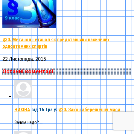
§30. Метанол і етанол як представники насичених
одноатомних спиртів
22 Листопада, 2015
Останні коментарі
НИХІНА
від 16 Тра
у:
§20. Закон збереження маси
Зачем надо? ...