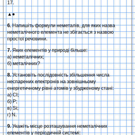
17.
▲●
6.
Напишіть формули неметалів, для яких назва
неметалічного елемента не збігається з назвою
простої речовини.
7.
Яких елементів у природі більше:
а) неметалічних;
б) металічних?
8.
Установіть послідовність збільшення числа
неспарених електронів на зовнішньому
енергетичному рівні атомів у збудженому стані:
а) Cl;
б) P;
в) Si;
г) N.
9.
Укажіть місце розташування неметалічних
елементів у періодичній системі: