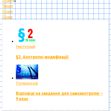
0
Share
Tweet
Share
Share
Наступний
§2. Алотропні модифікації
Попередній
Відповіді на завдання для самоконтролю –
9 клас