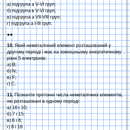
а) підгрупа а V-VI груп;
б) підгрупа в V-VI груп;
в) підгрупа а VII-VIII груп;
г) підгрупа а I-III груп.
●●
10.
Який неметалічний елемент розташований у
другому періоді і має на зовнішньому енергетичному
рівні 5 електронів:
а) B;
б) N;
в) F;
г) C.
11.
Позначте протонні числа неметалічних елементів,
які розташовані в одному періоді:
а) 16 і 10;
б) 7 і 15;
в) 6 і 8;
г) 8 і 16 .