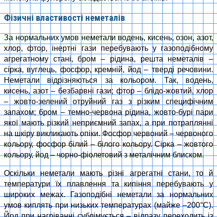
Фізичні властивості неметалів
За нормальних умов неметали водень, кисень, озон, азот,
хлор, фтор, інертні гази перебувають у газоподібному
агрегатному стані, бром – рідина, решта неметалів –
сірка, вуглець, фосфор, кремній, йод – тверді речовини.
Неметали відрізняються за кольором. Так, водень,
кисень, азот – безбарвні гази; фтор – блідо-жовтий, хлор
– жовто-зелений отруйний газ з різким специфічним
запахом; бром – темно-червона рідина, жовто-бурі пари
якої мають різкий неприємний запах, а при потраплянні
на шкіру викликають опіки. Фосфор червоний – червоного
кольору, фосфор білий – білого кольору. Сірка – жовтого
кольору, йод – чорно-фіолетовий з металічним блиском.
Оскільки неметали мають різні агрегатні стани, то й
температури їх плавлення та кипіння перебувають у
широких межах. Газоподібні неметали за нормальних
умов киплять при низьких температурах (майже –200°С).
Йод при нагріванні сублімується – відразу переходить із