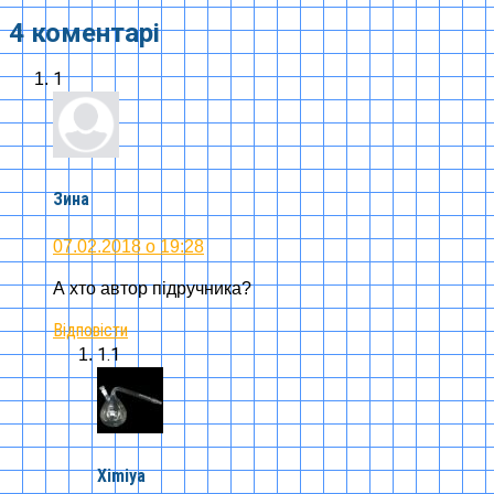
4 коментарі
1
Зина
07.02.2018 о 19:28
А хто автор підручника?
Відповісти
1.1
Ximiya