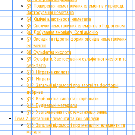
§3. Поширення неметалічних елементів у природі.
Застосування неметалів
§4. Хімічні властивості неметалів
§5. Сполуки неметалічних елементів з Гідрогеном
§6. Добування амоніаку. Солі амонію
§7. Оксиди та гідратні форми оксидів неметалічних
елементів
§8. Сульфатна кислота
§9. Сульфати. Застосування сульфатної кислоти та
сульфатів
§10. Нітратна кислота
§11. Нітрати
§12. Загальні відомості про азотні та фосфорні
добрива
§13. Карбонатна кислота і карбонати
§14. Будівельні матеріали
§15. Узагальнення і систематизація знань
Тема 2. Металічні елементи та їхні сполуки
§16. Загальні відомості про металічні елементи та
метали