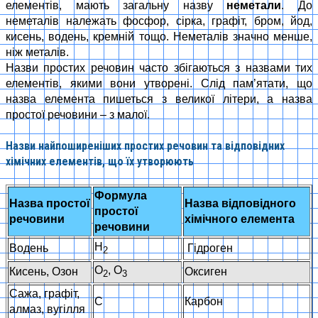
елементів, мають загальну назву
неметали
. До
неметалів належать фосфор, сірка, графіт, бром, йод,
кисень, водень, кремній тощо. Неметалів значно менше,
ніж металів.
Назви простих речовин часто збігаються з назвами тих
елементів, якими вони утворені. Слід пам’ятати, що
назва елемента пишеться з великої літери, а назва
простої речовини – з малої.
Назви найпоширеніших простих речовин та відповідних
хімічних елементів, що їх утворюють
Формула
Назва простої
Назва відповідного
простої
речовини
хімічного елемента
речовини
H
Водень
Гідроген
2
O
, O
Кисень, Озон
Оксиген
2
3
Сажа, графіт,
C
Карбон
алмаз, вугілля