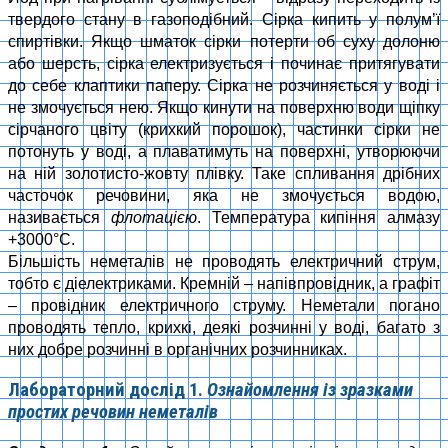
твердого стану в газоподібний. Сірка кипить у полум’ї
спиртівки. Якщо шматок сірки потерти об суху долоню
або шерсть, сірка електризується і починає притягувати
до себе клаптики паперу. Сірка не розчиняється у воді і
не змочується нею. Якщо кинути на поверхню води щіпку
сірчаного цвіту (крихкий порошок), частинки сірки не
потонуть у воді, а плаватимуть на поверхні, утворюючи
на ній золотисто-жовту плівку. Таке спливання дрібних
часточок речовини, яка не змочується водою,
називається
флотацією
. Температура кипіння алмазу
+3000°С.
Більшість неметалів не проводять електричний струм,
тобто є діелектриками. Кремній – напівпровідник, а графіт
– провідник електричного струму. Неметали погано
проводять тепло, крихкі, деякі розчинні у воді, багато з
них добре розчинні в органічних розчинниках.
Лабораторний дослід 1.
Ознайомлення із зразками
простих речовин неметалів