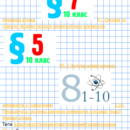
будовою атома
§7. Оксиди та
гідратні форми оксидів неметалічних елементів
§5. Сполуки неметалічних
елементів з Гідрогеном
1.10.
Періодична система хімічних елементів з позиції теорії
будови атома
Теги:
властивості
елемент
метали
неметали
речовина