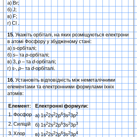
а) Br;
б) J;
в) F;
г) Cl .
15.
Укажіть орбіталі, на яких розміщуються електрони
в атомі Фосфору у збудженому стані:
а)
s
-орбіталі;
б)
s
– та
p
-орбіталі;
в) 3,
p
– та
d
-орбіталі;
г)
s
-,
p
– та
d
-орбіталі.
16.
Установіть відповідність між неметалічними
елементами та електронними формулами їхніх
атомів:
Елемент:
Електронні формули:
2
2
6
2
2
1. Фосфор
а) 1s
2s
2p
3s
3p
2
2
6
2
3
2. Силіцій
б) 1s
2s
2p
3s
3p
2
2
6
2
4
3. Хлор
в) 1s
2s
2p
3s
3p