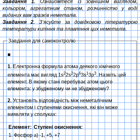
Завдання 1.
Ознайомтеся із зовнішнім виглядом,
кольором, агрегатним станом, розчинністю у воді
виданих вам зразків неметалів.
Завдання 2.
З’ясуйте за довідковою літературою
температури кипіння та плавлення цих неметалів.
Завдання для самоконтролю
■
1.
Електронна формула атома деякого хімічного
2
2
6
1
3
елемента має вигляд 1s
2s
2p
3s
3p
. Назвіть цей
елемент. В якому стані перебуває атом цього
елемента: у збудженому чи не збудженому?
2.
Установіть відповідність між неметалічним
елементом і ступенями окиснення, які він може
виявляти у сполуках:
Елемент:
Ступені окиснення:
1. Фосфор
а) -1, +5, +7