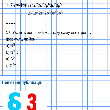
2
2
6
2
5
4. Сульфур
г) 1s
2s
2p
3s
3p
2
2
6
1
3
д) 1s
2s
2p
3s
3p
●●●●
17.
Укажіть йон, який має таку саму електронну
–
формулу, як йон F
:
3–
а) N
;
3+
б) N
;
2–
в) S
;
4+
г) C
.
Пов'язані публікації: