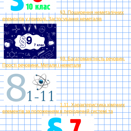
§3. Поширення неметалічних
елементів у природі. Застосування неметалів
§9. Багатоманітність речовин.
Прості речовини. Метали і неметали
1.11. Характеристика хімічних
елементів за положенням в періодичній системі та