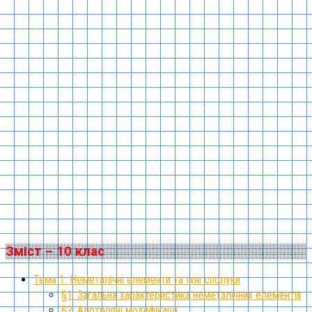
Зміст – 10 клас
Тема 1. Неметалічні елементи та їхні сполуки
§1. Загальна характеристика неметалічних елементів
§2. Алотропні модифікації