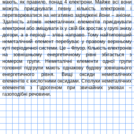
мають, як правило, понад 4 електрони. Майже всі вони
можуть приєднувати певну кількість електронів і
перетворюватися на негативно заряджені йони – аніони.
Здатність атомів неметалічних елементів приєднувати
електрони або зміщувати їх у свій бік зростає у групі знизу
догори, а в періоді – зліва направо. Тому найтиповіший
неметалічний елемент перебуває у правому верхньому
куті періодичної системи. Це – Флуор. Кількість електронів
на зовнішньому енергетичному рівні збігається з
номером групи. Неметалічні елементи одної групи
головної підгрупи мають однакову будову зовнішнього
енергетичного рівня. Вищі оксиди неметалічних
елементів є кислотними оксидами. Сполуки неметалічних
елементів з Гідрогеном при звичайних умовах –
газоподібні речовини.