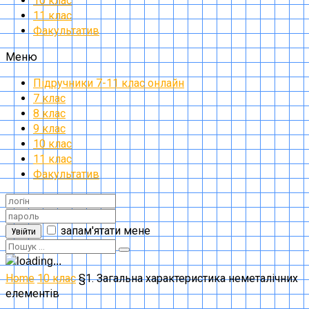
10 клас
11 клас
Факультатив
Меню
Підручники 7-11 клас онлайн
7 клас
8 клас
9 клас
10 клас
11 клас
Факультатив
запам'ятати мене
Увійти
Home
10 клас
§1. Загальна характеристика неметалічних
елементів