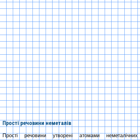
Прості речовини неметалів
Прості речовини утворені атомами неметалічних