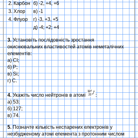
2. Карбон
б) -2, +4, +6
3. Хлор
в) -1
4. Флуор
г) -3, +3, +5
д) -4; +2; +4
3.
Установіть послідовність зростання
окиснювальних властивостей атомів неметалічних
елементів:
а) Cl;
б) P;
в) Si;
г) C.
4.
Укажіть число нейтронів в атомі
:
а) 53;
б) 127;
в) 74.
5.
Позначте кількість неспарених електронів у
незбудженому атомі елемента з протонним числом