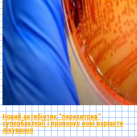
Новий антибіотик “перехитрив”
супербактерії і пропонує нові варіанти
лікування