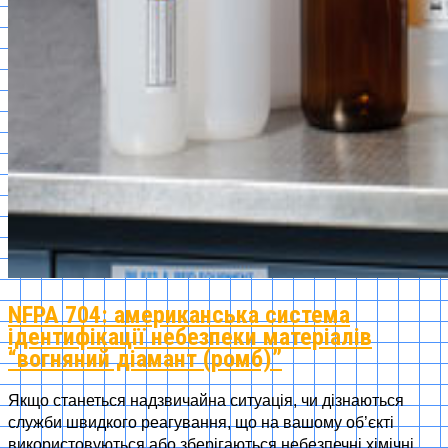
NFPA 704: американська система
ідентифікації небезпеки матеріалів
“вогняний діамант (ромб)”
Якщо станеться надзвичайна ситуація, чи дізнаються
служби швидкого реагування, що на вашому об’єкті
використовуються або зберігаються небезпечні хімічні