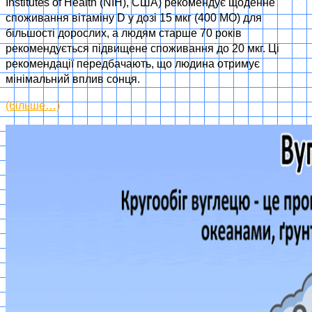
Institutes of Health (NIH), США) рекомендує щоденне
споживання вітаміну D у дозі 15 мкг (400 МО) для
більшості дорослих, а людям старше 70 років
рекомендується підвищене споживання до 20 мкг. Ці
рекомендації передбачають, що людина отримує
мінімальний вплив сонця.
(більше…)