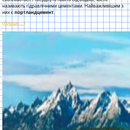
називають гідравлічними цементами. Найважливішим з
них є
портландцемент
.
(більше…)