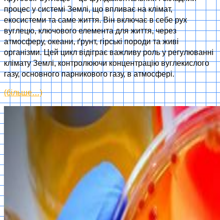
процес у системі Землі, що впливає на клімат,
екосистеми та саме життя. Він включає в себе рух
вуглецю, ключового елемента для життя, через
атмосферу, океани, ґрунт, гірські породи та живі
організми. Цей цикл відіграє важливу роль у регулюванні
клімату Землі, контролюючи концентрацію вуглекислого
газу, основного парникового газу, в атмосфері.
(більше…)