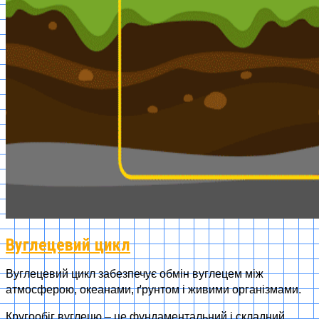
Вуглецевий цикл
Вуглецевий цикл забезпечує обмін вуглецем між
атмосферою, океанами, ґрунтом і живими організмами.
Кругообіг вуглецю – це фундаментальний і складний