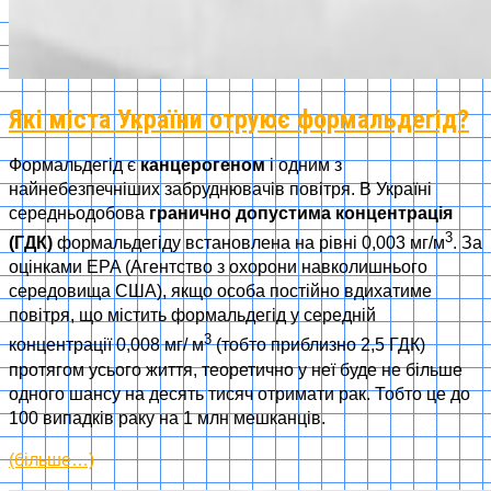
Які міста України отруює формальдегід?
Формальдегід є
канцерогеном
і одним з
найнебезпечніших забруднювачів повітря. В Україні
середньодобова
гранично допустима концентрація
3
(ГДК)
формальдегіду встановлена на рівні 0,003 мг/м
. За
оцінками EPA (Агентство з охорони навколишнього
середовища США), якщо особа постійно вдихатиме
повітря, що містить формальдегід у середній
3
концентрації 0,008 мг/ м
(тобто приблизно 2,5 ГДК)
протягом усього життя, теоретично у неї буде не більше
одного шансу на десять тисяч отримати рак. Тобто це до
100 випадків раку на 1 млн мешканців.
(більше…)