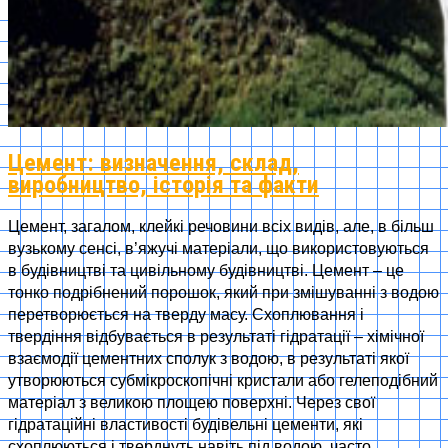
Цемент: визначення, склад,
виробництво, історія та факти
Цемент, загалом, клейкі речовини всіх видів, але, в більш
вузькому сенсі, в’яжучі матеріали, що використовуються
в будівництві та цивільному будівництві. Цемент – це
тонко подрібнений порошок, який при змішуванні з водою
перетворюється на тверду масу. Схоплювання і
твердіння відбувається в результаті гідратації – хімічної
взаємодії цементних сполук з водою, в результаті якої
утворюються субмікроскопічні кристали або гелеподібний
матеріал з великою площею поверхні. Через свої
гідратаційні властивості будівельні цементи, які
схоплюються і тверднуть навіть під водою, часто