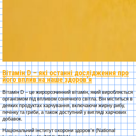
Вітамін D – які останні дослідження про
його вплив на наше здоров’я
Вітамін D – це жиророзчинний вітамін, який виробляється
організмом під впливом сонячного світла. Він міститься в
деяких продуктах харчування, включаючи жирну рибу,
печінку та гриби, а також доступний у вигляді харчових
добавок.
Національний інститут охорони здоров’я (National