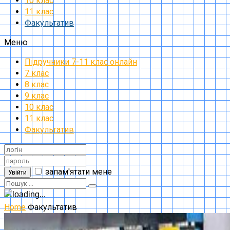
10 клас
11 клас
Факультатив
Меню
Підручники 7-11 клас онлайн
7 клас
8 клас
9 клас
10 клас
11 клас
Факультатив
запам'ятати мене
Увійти
Home
Факультатив