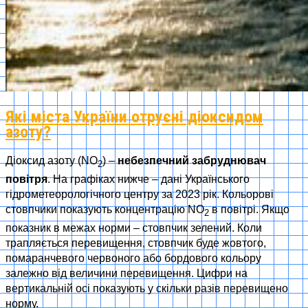
Які міста України отруєні діоксидом
азоту?
Діоксид азоту (NO
) –
небезпечний забруднювач
2
повітря
. На графіках нижче – дані Українського
гідрометеорологічного центру за 2023 рік. Кольорові
стовпчики показують концентрацію NO
в повітрі. Якщо
2
показник в межах норми – стовпчик зелений. Коли
трапляється перевищення, стовпчик буде жовтого,
помаранчевого червоного або бордового кольору
залежно від величини перевищення. Цифри на
вертикальній осі показують у скільки разів перевищено
норму.