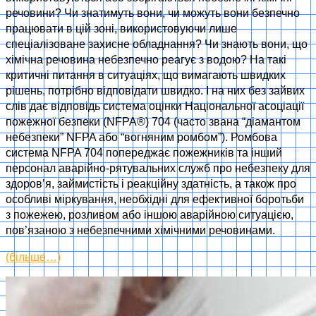
речовини? Чи знатимуть вони, чи можуть вони безпечно
працювати в цій зоні, використовуючи лише
спеціалізоване захисне обладнання? Чи знають вони, що
хімічна речовина небезпечно реагує з водою? На такі
критичні питання в ситуаціях, що вимагають швидких
рішень, потрібно відповідати швидко. І на них без зайвих
слів дає відповідь система оцінки Національної асоціації
пожежної безпеки (NFPA®) 704 (часто звана “діамантом
небезпеки” NFPA або “вогняним ромбом”). Ромбова
система NFPA 704 попереджає пожежників та інший
персонал аварійно-рятувальних служб про небезпеку для
здоров’я, займистість і реакційну здатність, а також про
особливі міркування, необхідні для ефективної боротьби
з пожежею, розливом або іншою аварійною ситуацією,
пов’язаною з небезпечними хімічними речовинами.
(більше…)