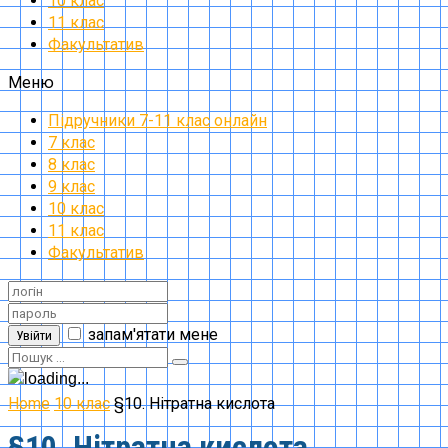
10 клас
11 клас
Факультатив
Меню
Підручники 7-11 клас онлайн
7 клас
8 клас
9 клас
10 клас
11 клас
Факультатив
запам'ятати мене
Увійти
Home
10 клас
§10. Нітратна кислота
§10. Нітратна кислота