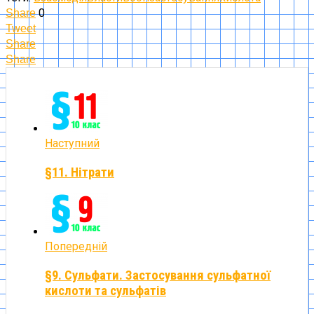
0
Share
Tweet
Share
Share
Наступний
§11. Нітрати
Попередній
§9. Сульфати. Застосування сульфатної
кислоти та сульфатів