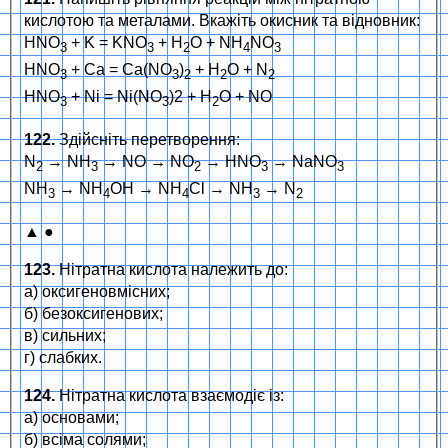
кислотою та металами. Вкажіть окисник та відновник:
HNO
+ K = KNO
+ H
O + NH
NO
3
3
2
4
3
HNO
+ Ca = Ca(NO
)
+ H
O + N
3
3
2
2
2
HNO
+ Ni = Ni(NO
)2 + H
O + NO
3
3
2
122.
Здійсніть перетворення:
N
→ NH
→ NO → NO
→ HNO
→ NaNO
2
3
2
3
3
NH
→ NH
OH → NH
Cl → NH
→ N
3
4
4
3
2
▲ ●
123.
Нітратна кислота належить до:
а) оксигеновмісних;
б) безоксигенових;
в) сильних;
г) слабких.
124.
Нітратна кислота взаємодіє із:
а) основами;
б) всіма солями;