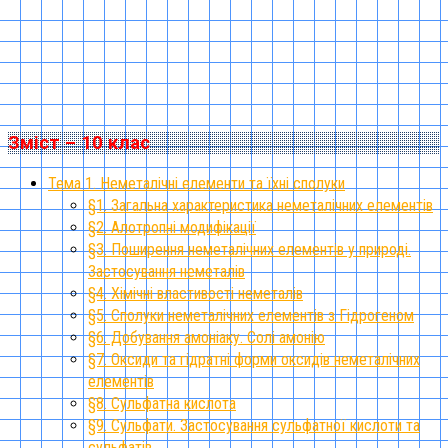
Зміст – 10 клас
Тема 1. Неметалічні елементи та їхні сполуки
§1. Загальна характеристика неметалічних елементів
§2. Алотропні модифікації
§3. Поширення неметалічних елементів у природі.
Застосування неметалів
§4. Хімічні властивості неметалів
§5. Сполуки неметалічних елементів з Гідрогеном
§6. Добування амоніаку. Солі амонію
§7. Оксиди та гідратні форми оксидів неметалічних
елементів
§8. Сульфатна кислота
§9. Сульфати. Застосування сульфатної кислоти та
сульфатів