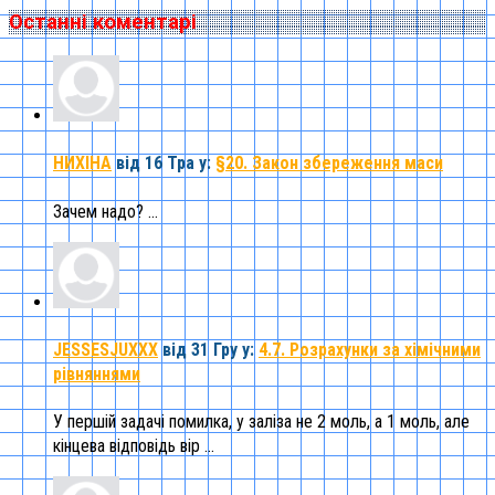
Останні коментарі
НИХІНА
від 16 Тра
у:
§20. Закон збереження маси
Зачем надо? ...
JESSESJUXXX
від 31 Гру
у:
4.7. Розрахунки за хімічними
рівняннями
У першій задачі помилка, у заліза не 2 моль, а 1 моль, але
кінцева відповідь вір ...