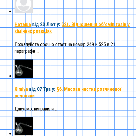
Наташа
від 20 Лют
у:
§21. Відношення об’ємів газів у
хімічних реакціях
Пожалуйста срочно ответ на номер 249 и 525 в 21
параграфе ...
Ximiya
від 07 Тра
у:
§6. Масова частка розчиненої
речовини
Дякуємо, виправили ...