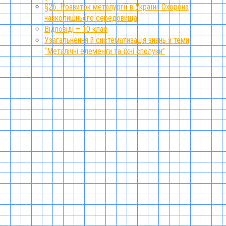
§26. Розвиток металургії в Україні. Охорона
навколишнього середовища
Відповіді – 10 клас
Узагальнення й систематизація знань з теми
“Металічні елементи та їхні сполуки”