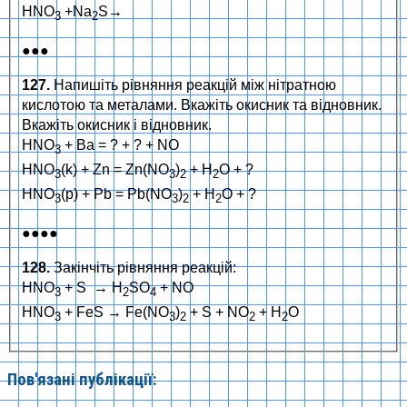
HNO
+Na
S→
3
2
●●●
127.
Напишіть рівняння реакцій між нітратною
кислотою та металами. Вкажіть окисник та відновник.
Вкажіть окисник і відновник.
HNO
+ Ba = ? + ? + NO
3
HNO
(k) + Zn = Zn(NO
)
+ H
O + ?
3
3
2
2
HNO
(р) + Pb = Pb(NO
)
+ H
O + ?
3
3
2
2
●●●●
128.
Закінчіть рівняння реакцій:
HNO
+ S → H
SO
+ NO
3
2
4
HNO
+ FeS → Fe(NO
)
+ S + NO
+ H
O
3
3
2
2
2
Пов'язані публікації: