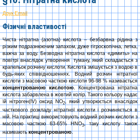
Друк
Email
Фізичні властивості
Чиста нітратна (азотна) кислота – безбарвна рідина з
різким подразнюючим запахом, дуже гігроскопічна, летка,
важча за воду. Безводна нітратна кислота «димить» на
повітрі внаслідок утворення туману, який складається з
крапельок розчину кислоти. Кислота змішується з водою в
будь-яких співвідношеннях. Водний розчин нітратної
кислоти з масовою часткою кислоти 96-98 % називається
концентрованою кислотою
. Концентрована нітратна
кислота забарвлена в жовтий колір. Такого кольору надає
їй нітроген(IV) оксид NO
, який утворюється внаслідок
2
часткового розкладу нітратної кислоти і розчиняється в
ній. На практиці використовують водний розчин кислоти з
масовою часткою 63-65% НNO
, таку кислоту також
3
називають
концентрованою
.