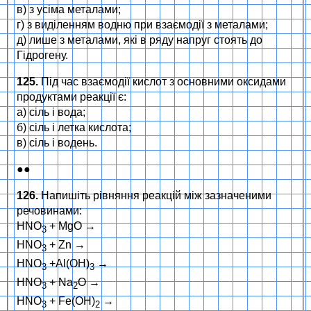
в) з усіма металами;
г) з виділенням водню при взаємодії з металами;
д) лише з металами, які в ряду напруг стоять до
Гідрогену.
125.
Під час взаємодії кислот з основними оксидами
продуктами реакції є:
а) сіль і вода;
б) сіль і летка кислота;
в) сіль і водень.
●●
126.
Напишіть рівняння реакцій між зазначеними
речовинами:
HNO
+ MgO →
3
HNO
+ Zn →
3
HNO
+Al(OH)
→
3
3
HNO
+ Na
O →
3
2
HNO
+ Fe(OH)
→
3
2