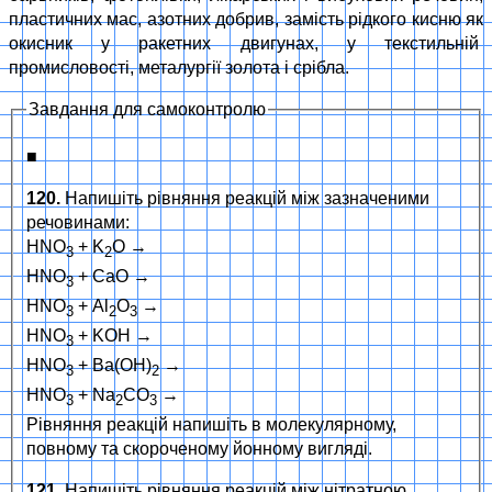
пластичних мас, азотних добрив, замість рідкого кисню як
окисник у ракетних двигунах, у текстильній
промисловості, металургії золота і срібла.
Завдання для самоконтролю
■
120.
Напишіть рівняння реакцій між зазначеними
речовинами:
HNO
+ K
O →
3
2
HNO
+ CaO →
3
HNO
+ Al
O
→
3
2
3
HNO
+ KOH →
3
HNO
+ Ba(OH)
→
3
2
HNO
+ Na
CO
→
3
2
3
Рівняння реакцій напишіть в молекулярному,
повному та скороченому йонному вигляді.
121.
Напишіть рівняння реакцій між нітратною