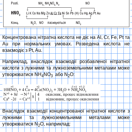
Концентрована нітратна кислота не діє на Al, Cr, Fe, Pt та
Au при нормальних умовах. Розведена кислота не
взаємодіє з Pt, Au.
Наприклад, внаслідок взаємодії розбавленої нітратної
кислоти з лужними та лужноземельними металами може
утворюватися NH
NO
або N
O:
4
3
2
Внаслідок взаємодії концентрованої нітратної кислоти з
лужними та лужноземельними металами може
утворюватися N
O, наприклад:
2