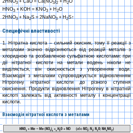
2HNO
+ CaO = Ca(NO
)
+ H
O
3
3
2
2
HNO
+ KOH = KNO
+ H
O
3
3
2
2HNO
+ Na
S = 2NaNO
+ H
S↑
3
2
3
2
Специфічні властивості
1. Нітратна кислота – сильний окисник, тому її реакції з
металами значно відрізняються від реакцій металів з
хлоридною та розбавленою сульфатною кислотами: при
дії нітратної кислоти на метали водень ніколи не
виділяється, він окиснюється з утворенням води.
Взаємодія з металами супроводжується відновленням
Нітрогену нітратної кислоти до різного ступеня
окиснення. Продукти відновлення Нітрогену в нітратній
кислоті залежать від активності металу і концентрації
кислоти.
Взаємодія нітратної кислоти з металами