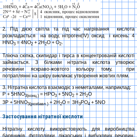
2. Під дією світла та під час нагрівання кислота
розкладається на воду, нітроген(IV) оксид і кисень: 4
HNO
= 4NO
+ 2H
O + O
.
3
2
2
2
Тліюча скіпка, скипидар і тирса в концентрованій кислоті
займається. З білками нітратна кислота утворює
речовини яскраво-жовтого кольору тому, при
потраплянні на шкіру викликає утворення жовтих плям.
3. Нітратна кислота взаємодіє з неметалами, наприклад:
Р + 5HNO
= НРО
+ 5NO
+ 2H
O
3(конц.)
3
2
2
3Р + 5HNO
+ 2H
O = 3Н
РО
+ 5NO
3(розбавл.)
2
3
4
Застосування нітратної кислоти
Нітратну кислоту використовують для виробництва
барвників, фотоплівки, лікарських і вибухових речовин,