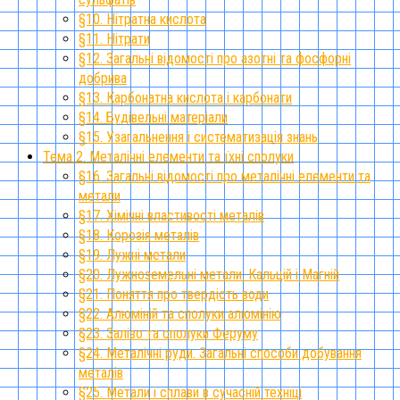
§10. Нітратна кислота
§11. Нітрати
§12. Загальні відомості про азотні та фосфорні
добрива
§13. Карбонатна кислота і карбонати
§14. Будівельні матеріали
§15. Узагальнення і систематизація знань
Тема 2. Металічні елементи та їхні сполуки
§16. Загальні відомості про металічні елементи та
метали
§17. Хімічні властивості металів
§18. Корозія металів
§19. Лужні метали
§20. Лужноземельні метали. Кальцій і Магній
§21. Поняття про твердість води
§22. Алюміній та сполуки алюмінію
§23. Залізо та сполуки Феруму
§24. Металічні руди. Загальні способи добування
металів
§25. Метали і сплави в сучасній техніці