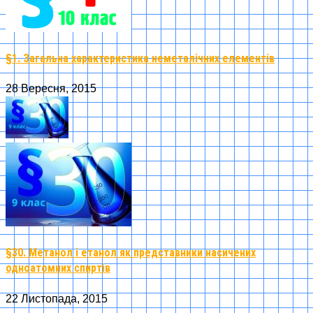
§1. Загальна характеристика неметалічних елементів
28 Вересня, 2015
§30. Метанол і етанол як представники насичених
одноатомних спиртів
22 Листопада, 2015