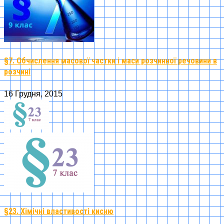
§7. Обчислення масової частки і маси розчинної речовини в
розчині
16 Грудня, 2015
§23. Хімічні властивості кисню