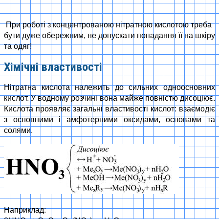
При роботі з концентрованою нітратною кислотою треба
бути дуже обережним, не допускати попадання її на шкіру
та одяг!
Хімічні властивості
Нітратна кислота належить до сильних одноосновних
кислот. У водному розчині вона майже повністю дисоціює.
Кислота проявляє загальні властивості кислот: взаємодіє
з основними і амфотерними оксидами, основами та
солями.
Наприклад: