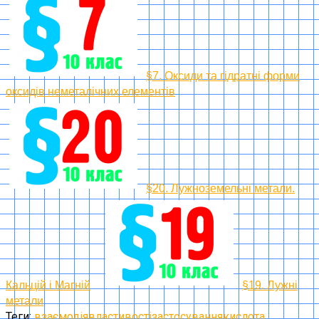
§7. Оксиди та гідратні форми
оксидів неметалічних елементів
§20. Лужноземельні метали.
Кальцій і Магній
§19. Лужні
метали
Теги:
взаємодія
властивості
застосування
кислота