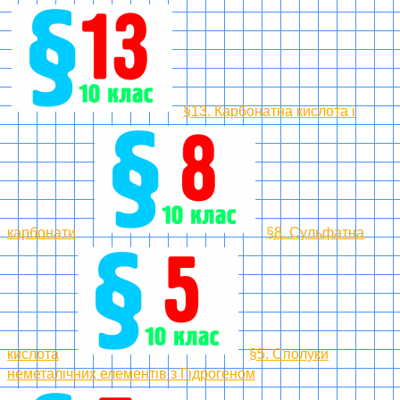
§13. Карбонатна кислота і
карбонати
§8. Сульфатна
кислота
§5. Сполуки
неметалічних елементів з Гідрогеном