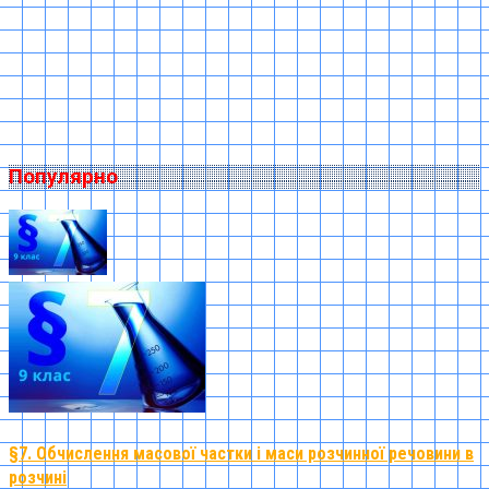
Популярно
§7. Обчислення масової частки і маси розчинної речовини в
розчині