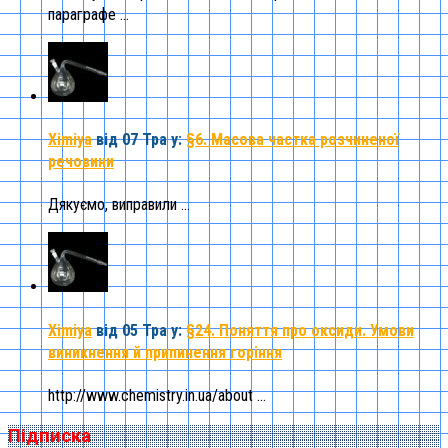
параграфе ...
Ximiya
від 07 Тра
у:
§6. Масова частка розчиненої
речовини
Дякуємо, виправили ...
Ximiya
від 05 Тра
у:
§24. Поняття про оксиди. Умови
виникнення й припинення горіння
http://www.chemistry.in.ua/about ...
Підписка