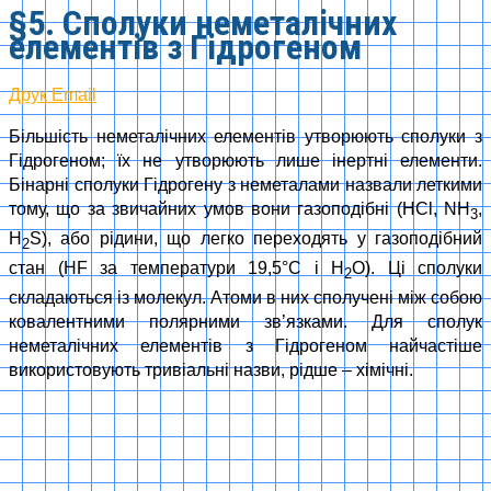
§5. Сполуки неметалічних
елементів з Гідрогеном
Друк
Email
Більшість неметалічних елементів утворюють сполуки з
Гідрогеном; їх не утворюють лише інертні елементи.
Бінарні сполуки Гідрогену з неметалами назвали леткими
тому, що за звичайних умов вони газоподібні (HCl, NH
,
3
H
S), або рідини, що легко переходять у газоподібний
2
стан (HF за температури 19,5°С і H
O). Ці сполуки
2
складаються із молекул. Атоми в них сполучені між собою
ковалентними полярними зв’язками. Для сполук
неметалічних елементів з Гідрогеном найчастіше
використовують тривіальні назви, рідше – хімічні.