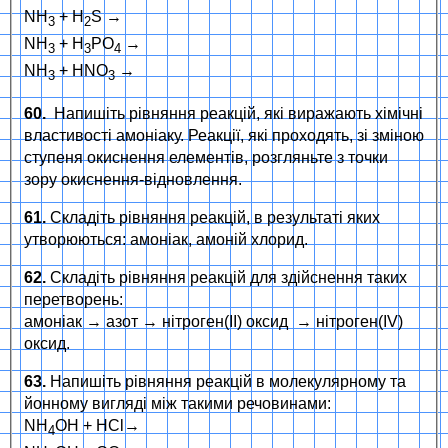
NH
+ H
S →
3
2
NH
+ H
PO
→
3
3
4
NH
+ HNO
→
3
3
60.
Напишіть рівняння реакцій, які виражають хімічні
властивості амоніаку. Реакції, які проходять, зі зміною
ступеня окиснення елементів, розгляньте з точки
зору окиснення-відновлення.
61.
Складіть рівняння реакцій, в результаті яких
утворюються: амоніак, амоній хлорид.
62.
Складіть рівняння реакцій для здійснення таких
перетворень:
амоніак → азот → нітроген(ІІ) оксид → нітроген(IV)
оксид.
63.
Напишіть рівняння реакцій в молекулярному та
йонному вигляді між такими речовинами:
NH
OH + HCl→
4