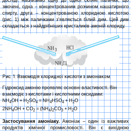
досліді: наблизимо одну до одної скляні палички, що
змочені, одна – концентрованим розчином нашатирного
спирту, друга – концентрованою хлоридною кислотою
(рис. 1) між паличками з’являється білий дим. Цей дим
складається з найдрібніших кристаликів амоній хлориду.
Рис. 1. Взаємодія хлоридної кислоти з амоніаком.
Гідроксид амонію проявляє основні властивості. Він
взаємодіє з кислотами і кислотними оксидами:
NH
OH + H
SO
= NH
HSO
+ H
O
4
2
4
4
4
2
2NH
OH + CO
= (NH
)
CO
+ H
O
4
2
4
2
3
2
Застосування амоніаку.
Амоніак – один із важливих
продуктів хімічної промисловості. Він є вихідною