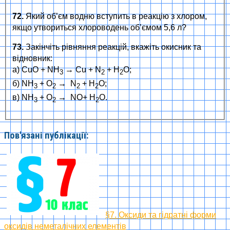
72.
Який об’єм водню вступить в реакцію з хлором,
якщо утвориться хлороводень об’ємом 5,6 л?
73.
Закінчіть рівняння реакцій, вкажіть окисник та
відновник:
а) CuO + NH
→ Cu + N
+ H
O;
3
2
2
б) NH
+ O
→ N
+ H
O;
3
2
2
2
в) NH
+ O
→ NO+ H
O.
3
2
2
Пов'язані публікації:
§7. Оксиди та гідратні форми
оксидів неметалічних елементів