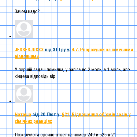
Зачем надо? ...
JESSESJUXXX
від 31 Гру
у:
4.7. Розрахунки за хімічними
рівняннями
У першій задачі помилка, у заліза не 2 моль, а 1 моль, але
кінцева відповідь вір ...
Наташа
від 20 Лют
у:
§21. Відношення об’ємів газів у
хімічних реакціях
Пожалуйста срочно ответ на номер 249 и 525 в 21