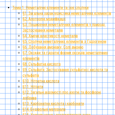
Тема 1. Неметалічні елементи та їхні сполуки
§1. Загальна характеристика неметалічних елементів
§2. Алотропні модифікації
§3. Поширення неметалічних елементів у природі.
Застосування неметалів
§4. Хімічні властивості неметалів
§5. Сполуки неметалічних елементів з Гідрогеном
§6. Добування амоніаку. Солі амонію
§7. Оксиди та гідратні форми оксидів неметалічних
елементів
§8. Сульфатна кислота
§9. Сульфати. Застосування сульфатної кислоти та
сульфатів
§10. Нітратна кислота
§11. Нітрати
§12. Загальні відомості про азотні та фосфорні
добрива
§13. Карбонатна кислота і карбонати
§14. Будівельні матеріали
§15. Узагальнення і систематизація знань