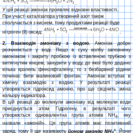
.
У цій реакції амоніак проявляє відновні властивості.
При участі каталізатора утворений азот також
сполучається з киснем, тому продуктами реакції буде
нітроген (ІІ) оксид:
.
2. Взаємодія амоніаку з водою.
Амоніак добре
розчиняється у воді. Якщо в суху колбу заповнену
амоніаком і закриту пробкою із вставленою трубкою з
витягнутим кінцем, занурити у воду, до якої було додано
кілька крапель фенолфталеїну, то з безбарвної рідини
починає бити малиновий фонтан. Амоніак вступає в
хімічну взаємодію з водою. У результаті реакції
утворюється гідроксид амонію, про що свідчить зміна
кольору індикатора.
В цій реакції до молекули амоніаку від молекули води
приєднується атом Гідрогену, в результаті чого
утворюється одновалентна група атомів NH
, яку
4
назвали «амоній». Ця група атомів має позитивний
+
заряд, тому її ще називають
йоном амонію NH
. Йони
4