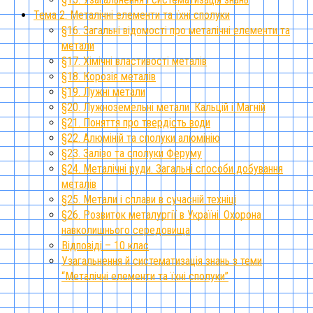
Тема 2. Металічні елементи та їхні сполуки
§16. Загальні відомості про металічні елементи та
метали
§17. Хімічні властивості металів
§18. Корозія металів
§19. Лужні метали
§20. Лужноземельні метали. Кальцій і Магній
§21. Поняття про твердість води
§22. Алюміній та сполуки алюмінію
§23. Залізо та сполуки Феруму
§24. Металічні руди. Загальні способи добування
металів
§25. Метали і сплави в сучасній техніці
§26. Розвиток металургії в Україні. Охорона
навколишнього середовища
Відповіді – 10 клас
Узагальнення й систематизація знань з теми
“Металічні елементи та їхні сполуки”