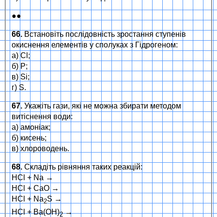
●●
66.
Встановіть послідовність зростання ступенів
окиснення елементів у сполуках з Гідрогеном:
а) Cl;
б) P;
в) Si;
г) S.
67.
Укажіть гази, які не можна збирати методом
витіснення води:
а) амоніак;
б) кисень;
в) хлороводень.
68.
Складіть рівняння таких реакцій:
HCl + Na →
HCl + CaO →
HCl + Na
S →
2
HCl + Ba(OH)
→
2