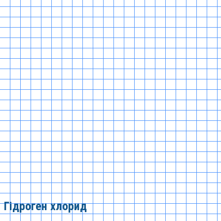
Гідроген хлорид