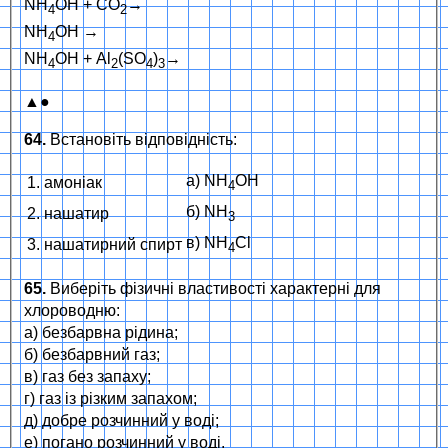
NH
OH + CO
→
4
2
NH
OH →
4
NH
OH + Al
(SO
)
→
4
2
4
3
▲●
64.
Встановіть відповідність:
а) NH
OH
1. амоніак
4
б) NH
2. нашатир
3
в) NH
Cl
3. нашатирний спирт
4
65.
Виберіть фізичні властивості характерні для
хлороводню:
а) безбарвна рідина;
б) безбарвний газ;
в) газ без запаху;
г) газ із різким запахом;
д) добре розчинний у воді;
е) погано розчинний у воді.