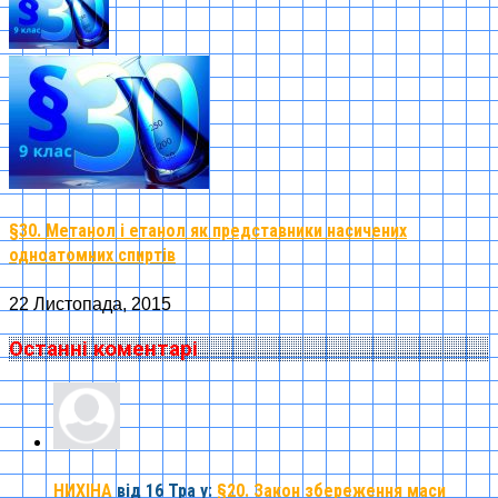
§30. Метанол і етанол як представники насичених
одноатомних спиртів
22 Листопада, 2015
Останні коментарі
НИХІНА
від 16 Тра
у:
§20. Закон збереження маси