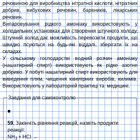
речовиною для виробництва нітратної кислоти, нітратних
добрив, вибухових речовин, барвників, лікарських
речовин.
Випаровування рідкого амоніаку використовують у
холодильних установках для створення штучного холоду.
Штучний холод дає можливість перевозити продукти, що
швидко псуються на будь-які віддалі, зберігати їх на
складах.
У сільському господарстві водний розчин амоніаку
(нашатирний спирт) використовують як рідке азотне
добриво. У побуті нашатирний спирт використовують для
виведення плям, чищення ювелірних виробів, килимів.
Використовують у лабораторній практиці та медицині.
Завдання для самоконтролю
■
59.
Закінчіть рівняння реакцій, назвіть продукти
реакції:
NH
+ HCl →
3