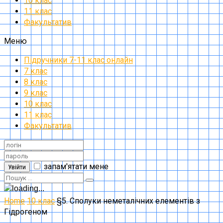
10 клас
11 клас
Факультатив
Меню
Підручники 7-11 клас онлайн
7 клас
8 клас
9 клас
10 клас
11 клас
Факультатив
запам'ятати мене
Увійти
Home
10 клас
§5. Сполуки неметалічних елементів з
Гідрогеном