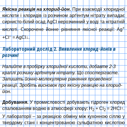
Якісна реакція на хлорид-йон.
При взаємодії хлоридної
кислоти і хлоридів із розчином арґентум нітрату випадає
сирнисто-білий осад AgCl нерозчинний у воді та нітратній
+
кислоті. Скорочене йонне рівняння якісної реакції: Ag
–
+Cl
= AgCl↓.
Лабораторний дослід 2.
Виявлення хлорид-йонів в
розчині
Налийте в пробірку хлоридної кислоти, добавте 2-3
краплі розчину арґентум нітрату. Що спостерігаєте.
Запишіть йонно-молекулярне рівняння проведеної
реакції. Зробіть висновок про якісну реакцію на хлорид-
йон.
Добування.
У промисловості добувають гідроген хлорид
спалюванням водню в атмосфері хлору: Н
+ Сl
= 2HCl↑.
2
2
У лабораторії – за реакцією обміну між кухонною сіллю у
твердому стані і концентрованою сульфатною кислотою