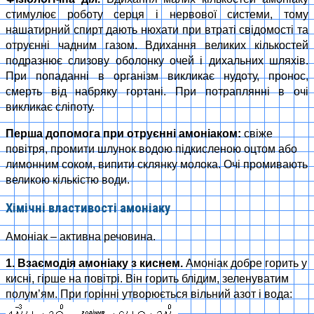
стимулює роботу серця і нервової системи, тому
нашатирний спирт дають нюхати при втраті свідомості та
отруєнні чадним газом. Вдихання великих кількостей
подразнює слизову оболонку очей і дихальних шляхів.
При попаданні в організм викликає нудоту, пронос,
смерть від набряку гортані. При потраплянні в очі
викликає сліпоту.
Перша допомога при отруєнні амоніаком:
свіже
повітря, промити шлунок водою підкисленою оцтом або
лимонним соком, випити склянку молока. Очі промивають
великою кількістю води.
Хімічні властивості амоніаку
Амоніак – активна речовина.
1. Взаємодія амоніаку з киснем.
Амоніак добре горить у
кисні, гірше на повітрі. Він горить блідим, зеленуватим
полум’ям. При горінні утворюється вільний азот і вода: