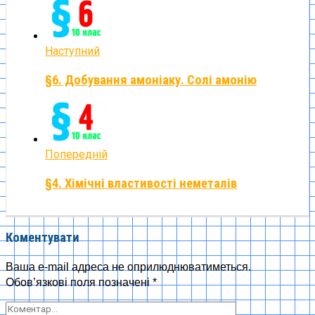
Наступний
§6. Добування амоніаку. Солі амонію
Попередній
§4. Хімічні властивості неметалів
Коментувати
Ваша e-mail адреса не оприлюднюватиметься.
Обов’язкові поля позначені
*