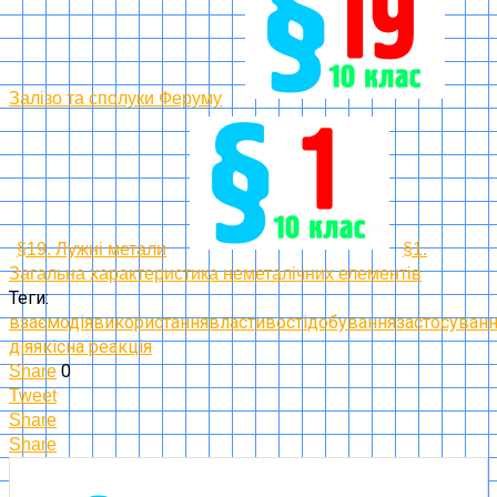
Залізо та сполуки Феруму
§19. Лужні метали
§1.
Загальна характеристика неметалічних елементів
Теги:
взаємодія
використання
властивості
добування
застосуван
дія
якісна реакція
0
Share
Tweet
Share
Share