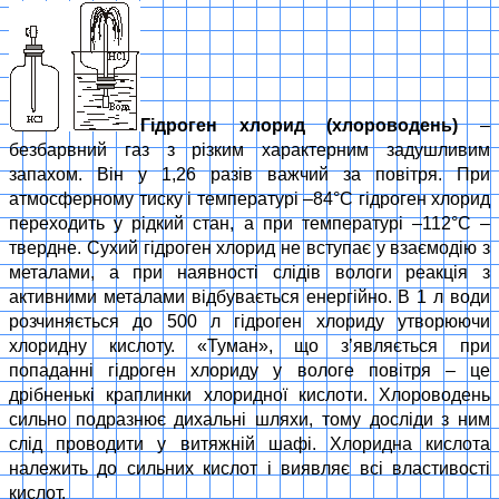
Гідроген хлорид (хлороводень)
–
безбарвний газ з різким характерним задушливим
запахом. Він у 1,26 разів важчий за повітря. При
атмосферному тиску і температурі –84°С гідроген хлорид
переходить у рідкий стан, а при температурі –112°С –
твердне. Сухий гідроген хлорид не вступає у взаємодію з
металами, а при наявності слідів вологи реакція з
активними металами відбувається енергійно. В 1 л води
розчиняється до 500 л гідроген хлориду утворюючи
хлоридну кислоту. «Туман», що з’являється при
попаданні гідроген хлориду у вологе повітря – це
дрібненькі краплинки хлоридної кислоти. Хлороводень
сильно подразнює дихальні шляхи, тому досліди з ним
слід проводити у витяжній шафі. Хлоридна кислота
належить до сильних кислот і виявляє всі властивості
кислот.