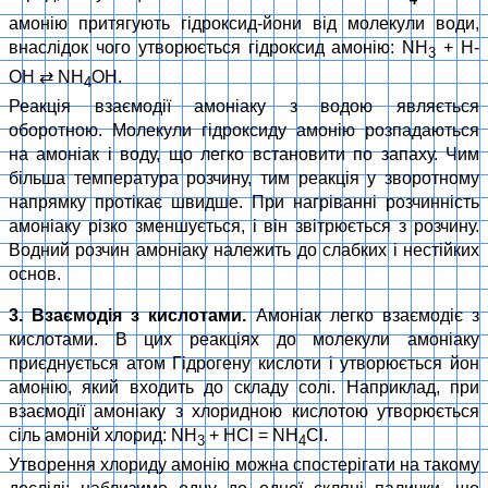
амонію притягують гідроксид-йони від молекули води,
внаслідок чого утворюється гідроксид амонію: NH
+ H-
3
OH ⇄ NH
OH.
4
Реакція взаємодії амоніаку з водою являється
оборотною. Молекули гідроксиду амонію розпадаються
на амоніак і воду, що легко встановити по запаху. Чим
більша температура розчину, тим реакція у зворотному
напрямку протікає швидше. При нагріванні розчинність
амоніаку різко зменшується, і він звітрюється з розчину.
Водний розчин амоніаку належить до слабких і нестійких
основ.
3. Взаємодія з кислотами.
Амоніак легко взаємодіє з
кислотами. В цих реакціях до молекули амоніаку
приєднується атом Гідрогену кислоти і утворюється йон
амонію, який входить до складу солі. Наприклад, при
взаємодії амоніаку з хлоридною кислотою утворюється
сіль амоній хлорид: NH
+ HCl = NH
Cl.
3
4
Утворення хлориду амонію можна спостерігати на такому