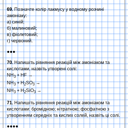
69.
Позначте колір лакмусу у водному розчині
амоніаку:
а) синій;
б) малиновий;
в) фіолетовий;
г) червоний.
●●●
70.
Напишіть рівняння реакцій між амоніаком та
кислотами, назвіть утворені солі:
NH
+ HF →
3
NH
+ Н
SO
→
3
2
3
NH
+ Н
SiO
→
3
2
3
71.
Напишіть рівняння реакцій між амоніаком та
кислотами: бромідною; нітратною; фосфатною з
утворенням середніх та кислих солей, назвіть ці солі.
●●●●