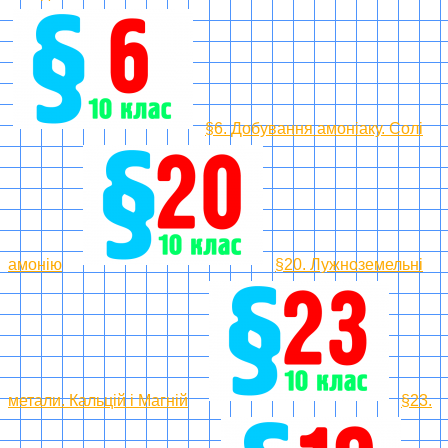
§6. Добування амоніаку. Солі
амонію
§20. Лужноземельні
метали. Кальцій і Магній
§23.