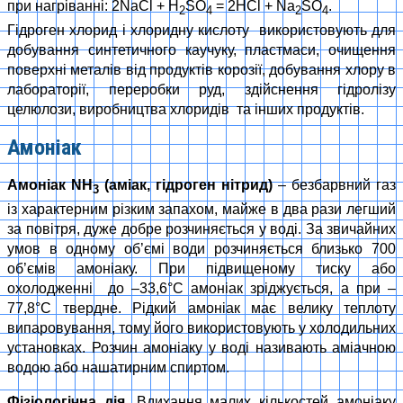
при нагріванні: 2NaCl + H
SO
= 2HCl + Na
SO
.
2
4
2
4
Гідроген хлорид і хлоридну кислоту використовують для
добування синтетичного каучуку, пластмаси, очищення
поверхні металів від продуктів корозії, добування хлору в
лабораторії, переробки руд, здійснення гідролізу
целюлози, виробництва хлоридів та інших продуктів.
Амоніак
Амоніак NH
(аміак, гідроген нітрид)
– безбарвний газ
3
із характерним різким запахом, майже в два рази легший
за повітря, дуже добре розчиняється у воді. За звичайних
умов в одному об’ємі води розчиняється близько 700
об’ємів амоніаку. При підвищеному тиску або
охолодженні до –33,6°С амоніак зріджується, а при –
77,8°С твердне. Рідкий амоніак має велику теплоту
випаровування, тому його використовують у холодильних
установках. Розчин амоніаку у воді називають аміачною
водою або нашатирним спиртом.
Фізіологічна дія.
Вдихання малих кількостей амоніаку