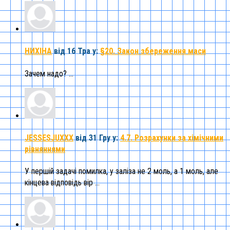
НИХІНА
від 16 Тра
у:
§20. Закон збереження маси
Зачем надо? ...
JESSESJUXXX
від 31 Гру
у:
4.7. Розрахунки за хімічними
рівняннями
У першій задачі помилка, у заліза не 2 моль, а 1 моль, але
кінцева відповідь вір ...