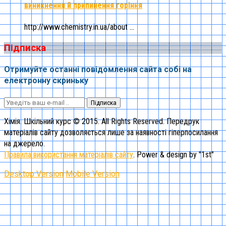
виникнення й припинення горіння
http://www.chemistry.in.ua/about ...
Підписка
Отримуйте останні повідомлення сайта собі на
електронну скриньку
Підписка
Хімія. Шкільний курс © 2015. All Rights Reserved. Передрук
матеріалів сайту дозволяється лише за наявності гіперпосилання
на джерело.
Правила використання матеріалів сайту
. Power & design by "1st"
Desktop Version
Mobile Version