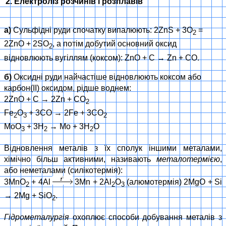
2. Електроліз розчинів і розплавів
а)
Сульфідні руди спочатку випалюють: 2ZnS + 3O
=
2
2ZnO + 2SO
, а потім добутий основний оксид
2
відновлюють вугіллям (коксом): ZnO + C → Zn + CO.
б)
Оксидні руди найчастіше відновлюють коксом або
карбон(II) оксидом, рідше воднем:
2ZnO + C → 2Zn + CO
2
Fe
O
+ 3CO → 2Fe + 3CO
2
3
2
MoO
+ 3H
→ Mo + 3H
O
3
2
2
Відновлення металів з їх сполук іншими металами,
хімічно більш активними, називають
металотермією
,
або неметалами (силікотермія):
3MnO
+ 4Al
3Mn + 2Al
O
(алюмотермія) 2MgO + Si
2
2
3
→ 2Mg + SiO
.
2
Гідрометалургія
охоплює способи добування металів з