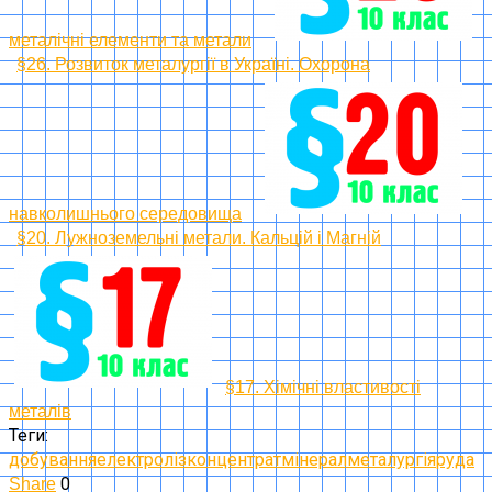
металічні елементи та метали
§26. Розвиток металургії в Україні. Охорона
навколишнього середовища
§20. Лужноземельні метали. Кальцій і Магній
§17. Хімічні властивості
металів
Теги:
добування
електроліз
концентрат
мінерал
металургія
руда
0
Share