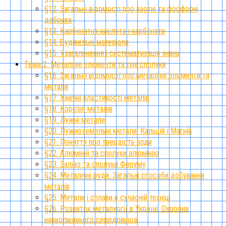
§12. Загальні відомості про азотні та фосфорні
добрива
§13. Карбонатна кислота і карбонати
§14. Будівельні матеріали
§15. Узагальнення і систематизація знань
Тема 2. Металічні елементи та їхні сполуки
§16. Загальні відомості про металічні елементи та
метали
§17. Хімічні властивості металів
§18. Корозія металів
§19. Лужні метали
§20. Лужноземельні метали. Кальцій і Магній
§21. Поняття про твердість води
§22. Алюміній та сполуки алюмінію
§23. Залізо та сполуки Феруму
§24. Металічні руди. Загальні способи добування
металів
§25. Метали і сплави в сучасній техніці
§26. Розвиток металургії в Україні. Охорона
навколишнього середовища