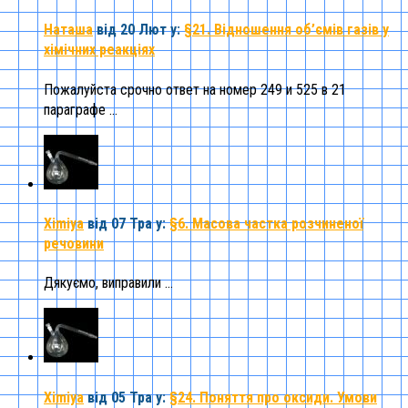
Наташа
від 20 Лют
у:
§21. Відношення об’ємів газів у
хімічних реакціях
Пожалуйста срочно ответ на номер 249 и 525 в 21
параграфе ...
Ximiya
від 07 Тра
у:
§6. Масова частка розчиненої
речовини
Дякуємо, виправили ...
Ximiya
від 05 Тра
у:
§24. Поняття про оксиди. Умови