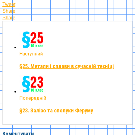
Tweet
Share
Share
Наступний
§25. Метали і сплави в сучасній техніці
Попередній
§23. Залізо та сполуки Феруму
Коментувати