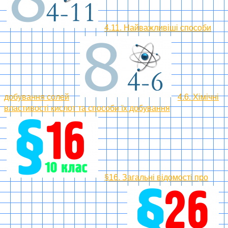
4.11. Найважливіші способи
добування солей
4.6. Хімічні
властивості кислот та способи їх добування
§16. Загальні відомості про