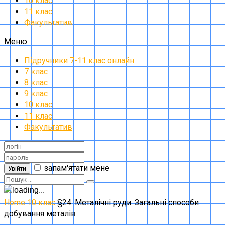
10 клас
11 клас
Факультатив
Меню
Підручники 7-11 клас онлайн
7 клас
8 клас
9 клас
10 клас
11 клас
Факультатив
запам'ятати мене
Увійти
Home
10 клас
§24. Металічні руди. Загальні способи
добування металів