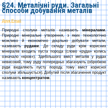
§24. Металічні руди. Загальні
способи добування металів
Друк
Email
Природні сполуки металів називають
мінералами
.
Природні мінеральні утворення, з яких технологічно
можливо й економічно доцільно добувати метали,
називають
рудами
. До складу руди крім корисних
мінералів входить пуста порода (слово «руда» колись
означало «кров»). Здебільшого вміст металів у рудах
невисокий, тому руду попередньо збагачують (обробкою
руди видаляють пусту породу, тому вміст корисної
сполуки збільшується). Добутий після збагачення продукт
називають
концентратом
.