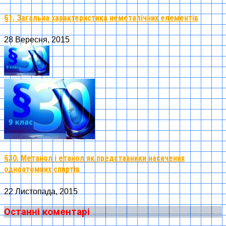
§1. Загальна характеристика неметалічних елементів
28 Вересня, 2015
§30. Метанол і етанол як представники насичених
одноатомних спиртів
22 Листопада, 2015
Останні коментарі