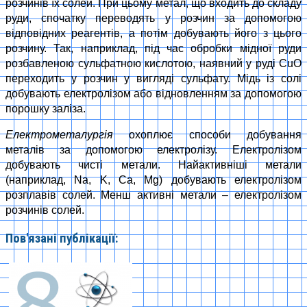
розчинів їх солей. При цьому метал, що входить до складу
руди, спочатку переводять у розчин за допомогою
відповідних реагентів, а потім добувають його з цього
розчину. Так, наприклад, під час обробки мідної руди
розбавленою сульфатною кислотою, наявний у руді CuO
переходить у розчин у вигляді сульфату. Мідь із солі
добувають електролізом або відновленням за допомогою
порошку заліза.
Електрометалургія
охоплює способи добування
металів за допомогою електролізу. Електролізом
добувають чисті метали. Найактивніші метали
(наприклад, Na, K, Ca, Mg) добувають електролізом
розплавів солей. Менш активні метали – електролізом
розчинів солей.
Пов'язані публікації: