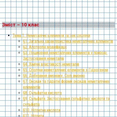
Зміст – 10 клас
Тема 1. Неметалічні елементи та їхні сполуки
§1. Загальна характеристика неметалічних елементів
§2. Алотропні модифікації
§3. Поширення неметалічних елементів у природі.
Застосування неметалів
§4. Хімічні властивості неметалів
§5. Сполуки неметалічних елементів з Гідрогеном
§6. Добування амоніаку. Солі амонію
§7. Оксиди та гідратні форми оксидів неметалічних
елементів
§8. Сульфатна кислота
§9. Сульфати. Застосування сульфатної кислоти та
сульфатів
§10. Нітратна кислота
§11. Нітрати