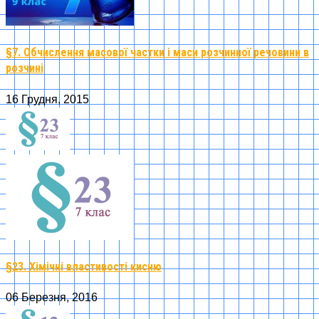
§7. Обчислення масової частки і маси розчинної речовини в
розчині
16 Грудня, 2015
§23. Хімічні властивості кисню
06 Березня, 2016