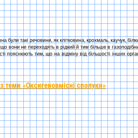
вна були такі речовини, як клітковина, крохмаль, каучук, білк
, що вони не переходять в рідкий й тим більше в газоподібни
ті пояснюють тим, що на відміну від більшості інших орган
 з теми «Оксигеновмісні сполуки»