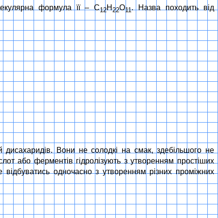
лекулярна формула її – С
Н
О
. Назва походить від
12
22
11
й дисахаридів. Вони не солодкі на смак, здебільшого не
слот або ферментів гідролізують з утворенням простіших
же відбуватись одночасно з утворенням різних проміжних