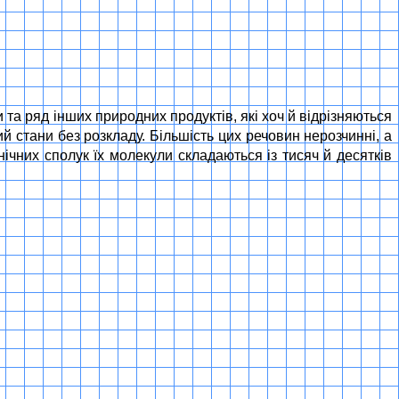
и та ряд інших природних продуктів, які хоч й відрізняються
й стани без розкладу. Більшість цих речовин нерозчинні, а
ічних сполук їх молекули складаються із тисяч й десятків