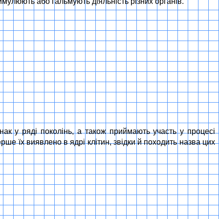
имулюють або гальмують діяльність різних органів.
нак у ряді поколінь, а також приймають участь у процесі
ше їх виявлено в ядрі клітин, звідки й походить назва цих