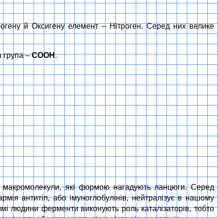
дрогену й Оксигену елемент – Нітроген. Серед них велике
 група –
COOH
.
ро макромолекули, які формою нагадують ланцюги. Серед
рмія антитіл, або імуноглобулінів, нейтралізує в нашому
анізмі людини ферменти виконують роль каталізаторів, тобто