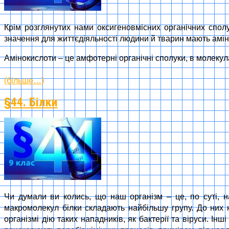
Крім розглянутих нами оксигеновмісних органічних сполук
значення для життєдіяльності людини й тварин мають аміно
Амінокислоти – це амфотерні органічні сполуки, в молеку
(більше…)
§44. Білки
Чи думали ви колись, що наш організм – це, по суті, 
макромолекул білки складають найбільшу групу. До них н
організмі дію таких нападників, як бактерії та віруси. Ін