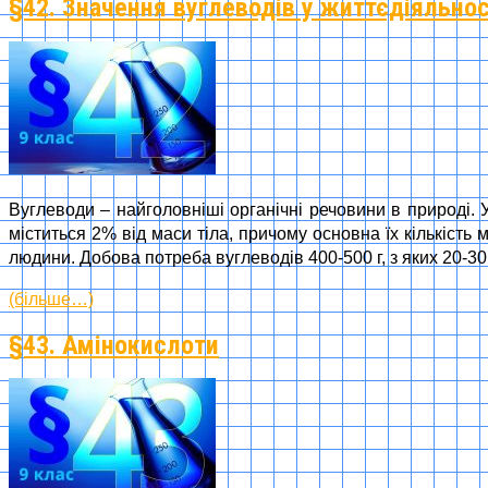
§42. Значення вуглеводів у життєдіяльнос
Вуглеводи – найголовніші органічні речовини в природі. 
міститься 2% від маси тіла, причому основна їх кількість 
людини. Добова потреба вуглеводів 400-500 г, з яких 20-30 
(більше…)
§43. Амінокислоти