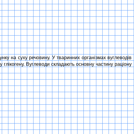
унку на суху речовину. У тваринних організмах вуглеводів
иду глікогену. Вуглеводи складають основну частину раціону