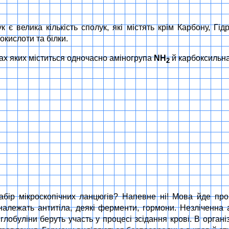
 є велика кількість сполук, які містять крім Карбону, Гі
кислоти та білки.
лах яких міститься одночасно аміногрупа
NH
й карбоксильна
2
набір мікроскопічних ланцюгів? Напевне ні! Мова йде п
алежать антитіла, деякі ферменти, гормони. Незліченна а
ші глобуліни беруть участь у процесі зсідання крові. В орг