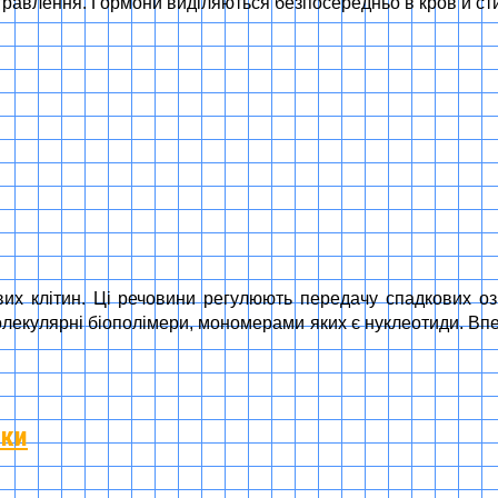
 травлення. Гормони виділяються безпосередньо в кров й ст
их клітин. Ці речовини регулюють передачу спадкових оз
молекулярні біополімери, мономерами яких є нуклеотиди. Впер
уки