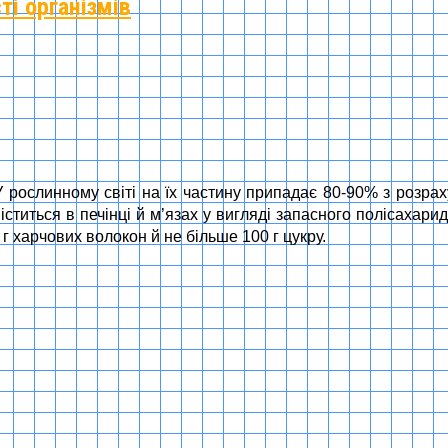
ті організмів
У рослинному світі на їх частину припадає 80-90% з розрах
міститься в печінці й м’язах у вигляді запасного полісахар
г харчових волокон й не більше 100 г цукру.