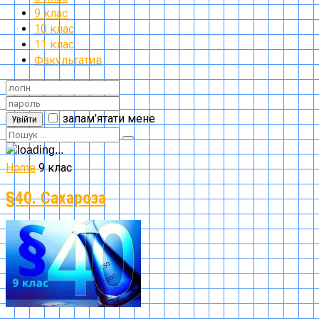
9 клас
10 клас
11 клас
Факультатив
запам'ятати мене
Увійти
Home
9 клас
§40. Сахароза