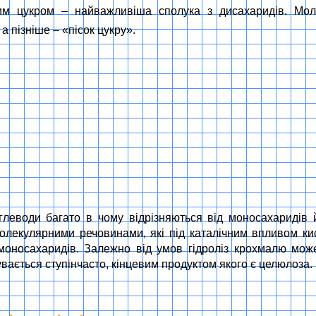
им цукром – найважливіша сполука з дисахаридів. Мо
а пізніше – «пісок цукру».
леводи багато в чому відрізняються від моносахаридів 
олекулярними речовинами, які під каталічним впливом ки
л моносахаридів. Залежно від умов гідроліз крохмалю мо
увається ступінчасто, кінцевим продуктом якого є целюлоза.