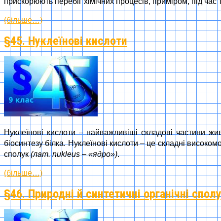
прискорюють перебіг хімічних процесів, приміром, під час
(більше…)
§45. Нуклеїнові кислоти
Нуклеїнові кислоти – найважливіші складові частини жив
біосинтезу білка. Нуклеїнові кислоти – це складні високо
сполук
(лат. nukleus – «ядро»)
.
(більше…)
§46. Природні й синтетичні органічні спол