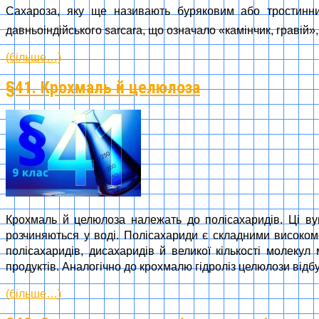
Сахароза, яку ще називають буряковим або тростинн
давньоіндійського sarcara, що означало «камінчик, гравій», 
(більше…)
§41. Крохмаль й целюлоза
Крохмаль й целюлоза належать до полісахаридів. Ці вуг
розчиняються у воді. Полісахариди є складними високом
полісахаридів, дисахаридів й великої кількості молеку
продуктів. Аналогічно до крохмалю гідроліз целюлози відб
(більше…)