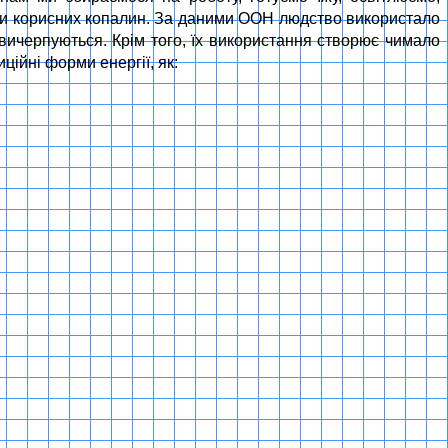
бки корисних копалин. За даними ООН людство використало
 вичерпуються. Крім того, їх використання створює чимало
ційні форми енергії, як: