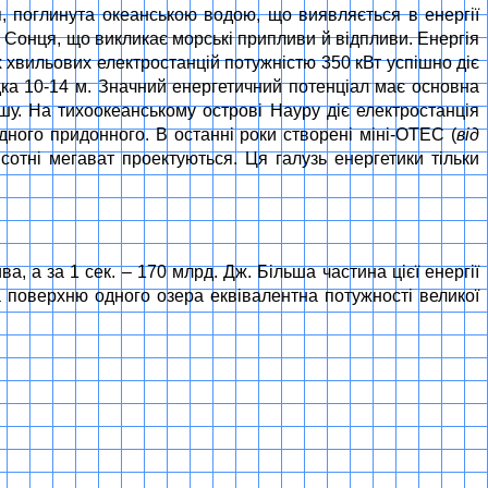
я, поглинута океанською водою, що виявляється в енергії
 й Сонця, що викликає морські припливи й відпливи. Енергія
х хвильових електростанцій потужністю 350 кВт успішно діє
ідка 10-14 м. Значний енергетичний потенціал має основна
шу. На тихоокеанському острові Науру діє електростанція
ного придонного. В останні роки створені міні-ОТЕС (
від
 сотні мегават проектуються. Ця галузь енергетики тільки
а, а за 1 сек. – 170 млрд. Дж. Більша частина цієї енергії
а поверхню одного озера еквівалентна потужності великої