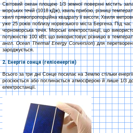
Світовий океан площею 1/3 земної поверхні містить запа
морських течій (1018 кДж), хвиль прибою, різниці температ
хвилі прямопропорційна квадрату її висоти. Хвиля метрово
уже 25 років поблизу норвезького міста Бергена. Під час
чорноморська течія. Морські електростанції, що викорис
потужністю 100 кВт, що використовує різницю в температ
англ. Ocean Thermal Energy Conversion
) для перетворен
зароджується.
2. Енергія сонця (геліоенергія)
Всього за три дні Сонце посилає на Землю стільки енергії,
розсіюється або поглинається атмосферою й лише 1/3 дос
електростанції.