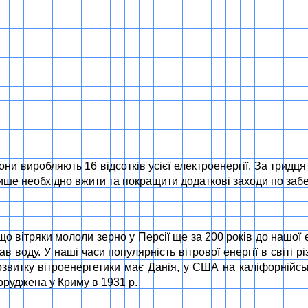
ни виробляють 16 відсотків усієї електроенергії. За тридцят
лише необхідно вжити та покращити додаткові заходи по заб
о вітряки мололи зерно у Персії ще за 200 років до нашої 
в воду. У наші часи популярність вітрової енергії в світі р
озвитку вітроенергетики має Данія, у США на каліфорнійськ
оруджена у Криму в 1931 р.