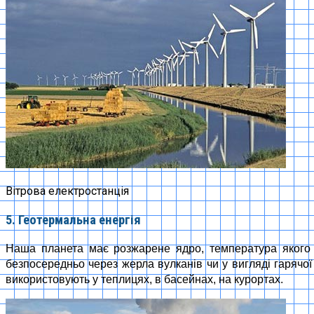
Вітрова електростанція
5. Геотермальна енергія
Наша планета має розжарене ядро, температура якого с
безпосередньо через жерла вулканів чи у вигляді гарячої 
використовують у теплицях, в басейнах, на курортах.