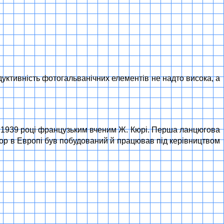
дуктивність фотогальванічних елементів не надто висока, а
у 1939 році французьким вченим Ж. Кюрі. Перша ланцюгова
тор в Европі був побудований й працював під керівництвом