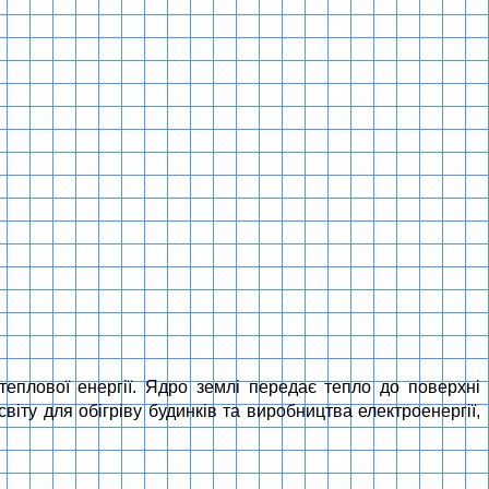
еплової енергії. Ядро землі передає тепло до поверхні
віту для обігріву будинків та виробництва електроенергії,