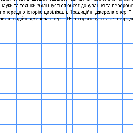
 науки та техніки збільшується обсяг добування та переро
 попередню історію цивілізації. Традиційні джерела енергії
сті, надійні джерела енергії. Вчені пропонують такі нетради