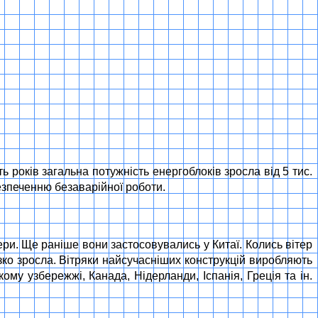
ь років загальна потужність енергоблоків зросла від 5 тис.
езпеченню безаварійної роботи.
ери. Ще раніше вони застосовувались у Китаї. Колись вітер
ізко зросла. Вітряки найсучасніших конструкцій виробляють
ому узбережжі, Канада, Нідерланди, Іспанія, Греція та ін.