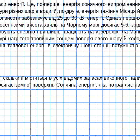
си енергії. Це, по-перше, енергія сонячного випроміненн
ури різних шарів води, й, по-друге, енергія тяжіння Місяця
ї висоти забезпечує від 25 до З0 кВт енергії. Одна з перши
 осені-зими висота хвиль на Чорному морі досягає 5-6, зр
товують енергію припливів працюють на узбережжі Ла-Ман
урі нагрітого тропічним сонцем поверхневого шару й холод
ня теплової енергії в електричну. Нові станції потужністю
 скільки її міститься в усіх відомих запасах викопного палив
ягає земної поверхні. Сонячна енергія, яка потрапляє н