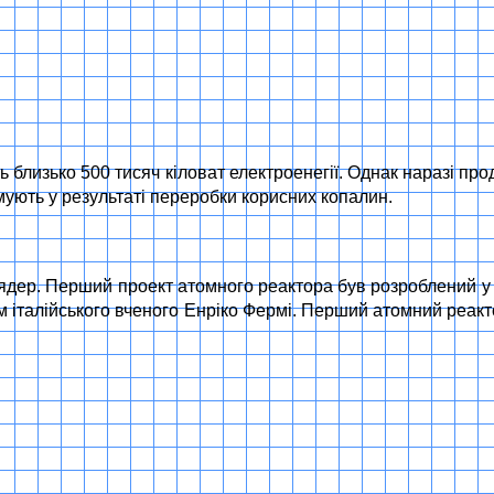
 близько 500 тисяч кіловат електроенегії. Однак наразі про
имують у результаті переробки корисних копалин.
х ядер. Перший проект атомного реактора був розроблений 
ом італійського вченого Енріко Фермі. Перший атомний реак