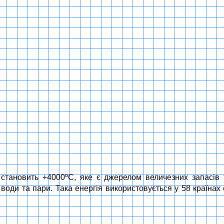
тановить +4000ºС, яке є джерелом величезних запасів т
води та пари. Така енергія використовується у 58 країнах с