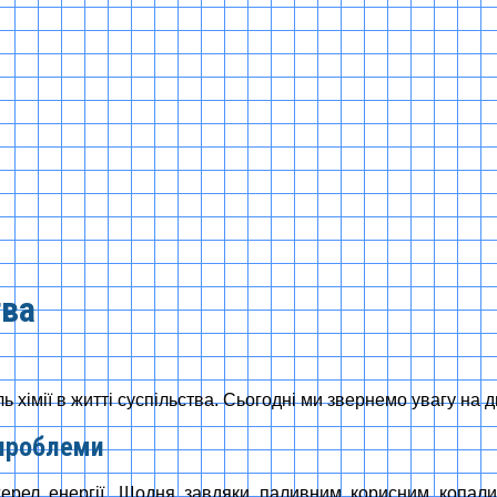
тва
 хімії в житті суспільства. Сьогодні ми звернемо увагу на 
 проблеми
джерел енергії. Щодня завдяки паливним корисним копал