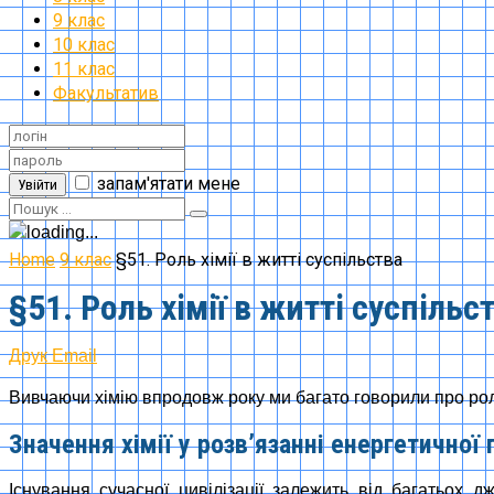
9 клас
10 клас
11 клас
Факультатив
запам'ятати мене
Увійти
Home
9 клас
§51. Роль хімії в житті суспільства
§51. Роль хімії в житті суспільс
Друк
Email
Вивчаючи хімію впродовж року ми багато говорили про роль
Значення хімії у розв’язанні енергетичної
Існування сучасної цивілізації залежить від багатьох 