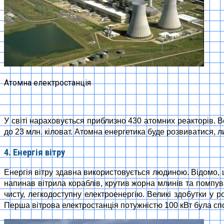
Атомна електростанція
У світі нараховується приблизно 430 атомних реакторів. Во
до 23 млн. кіловат. Атомна енергетика буде розвиватися, 
4. Енергія вітру
Енергія вітру здавна використовується людиною. Відомо, щ
напинав вітрила кораблів, крутив жорна млинів та помпува
чисту, легкодоступну електроенергію. Великі здобутки у р
Перша вітрова електростанція потужністю 100 кВт була сп