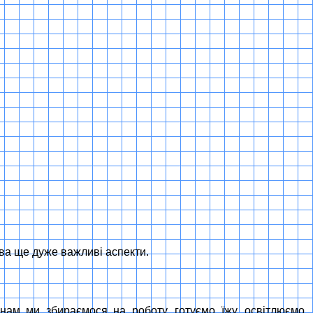
два ще дуже важливі аспекти.
инам ми збираємося на роботу, готуємо їжу, освітлюємо,