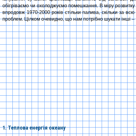
обігріваємо чи охолоджуємо помешкання. В міру розвитку
впродовж 1970-2000 років стільки палива, скільки за всю
проблем. Цілком очевидно, що нам потрібно шукати інші – чи
1. Теплова енергія океану