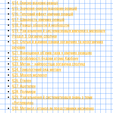
§14. Окисно-відновні реакції
§15. Значення окисно-відновних реакцій
§16. Тепловий ефект хімічних реакцій
§17. Швидкість хімічних реакцій
§18. Реакції оборотні й необоротні
§19. Узагальнення й систематизація вивченого матеріалу
Розділ 3. Органічні сполуки
§20. Спільні й відмінні ознаки органічних та неорганічних
речовин
§21. Відношення об’ємів газів у хімічних реакціях
§22. Особливості будови атома Карбону
§23. Метан – найпростіша органічна сполука
§24. Гомологічний ряд метану
§25. Моделі молекул
§26. Етилен
§27. Ацетилен
§28. Полімери
§29. Узагальнення й систематизація знань з теми
«Вуглеводні»
§30. Метанол і етанол як представники насичених