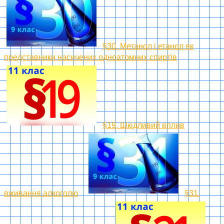
§30. Метанол і етанол як
представники насичених одноатомних спиртів
§19. Шкідливий вплив
вживання алкоголю
§31.