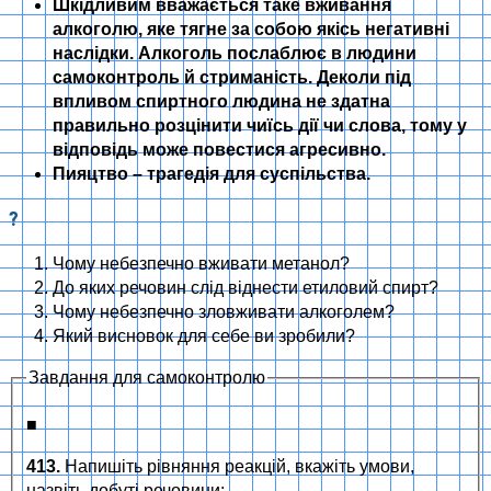
Шкідливим вважається таке вживання
алкоголю, яке тягне за собою якісь негативні
наслідки. Алкоголь послаблює в людини
самоконтроль й стриманість. Деколи під
впливом спиртного людина не здатна
правильно розцінити чиїсь дії чи слова, тому у
відповідь може повестися агресивно.
Пияцтво – трагедія для суспільства.
?
Чому небезпечно вживати метанол?
До яких речовин слід віднести етиловий спирт?
Чому небезпечно зловживати алкоголем?
Який висновок для себе ви зробили?
Завдання для самоконтролю
■
413.
Напишіть рівняння реакцій, вкажіть умови,
назвіть добуті речовини: