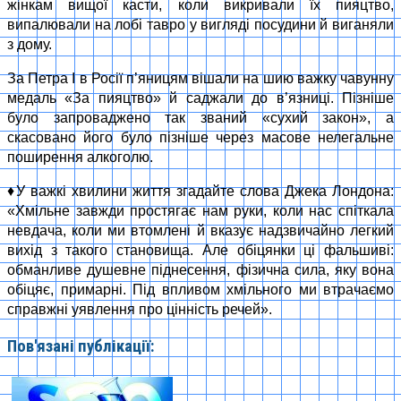
жiнкам вищої касти, коли викривали їх пияцтво,
випалювали на лобi тавро у виглядi посудини й виганяли
з дому.
За Петра I в Росiї п’яницям вiшали на шию важку чавунну
медаль «За пияцтво» й саджали до в’язницi. Пiзнiше
було запроваджено так званий «сухий закон», а
скасовано його було пізніше через масове нелегальне
поширення алкоголю.
♦У важкi хвилини життя згадайте слова Джека Лондона:
«Хмiльне завжди простягає нам руки, коли нас спiткала
невдача, коли ми втомленi й вказує надзвичайно легкий
вихiд з такого становища. Але обiцянки цi фальшивi:
обманливе душевне пiднесення, фiзична сила, яку вона
обiцяє, примарні. Пiд впливом хмiльного ми втрачаємо
справжнi уявлення про цiннiсть речей».
Пов'язані публікації: