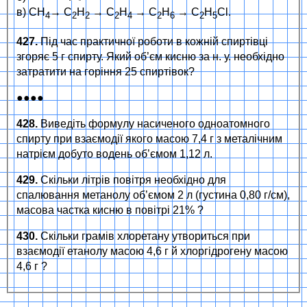
в) СН
→ C
H
→ C
H
→ C
H
→ C
H
Cl.
4
2
2
2
4
2
6
2
5
427.
Під час практичної роботи в кожній спиртівці
згоряє 5 г спирту. Який об’єм кисню за н. у. необхідно
затратити на горіння 25 спиртівок?
●●●●
428.
Виведіть формулу насиченого одноатомного
спирту при взаємодії якого масою 7,4 г з металічним
натрієм добуто водень об’ємом 1,12 л.
429.
Скільки літрів повітря необхідно для
спалювання метанолу об’ємом 2 л (густина 0,80 г/см),
масова частка кисню в повітрі 21% ?
430.
Скільки грамів хлоретану утвориться при
взаємодії етанолу масою 4,6 г й хлоргідрогену масою
4,6 г ?