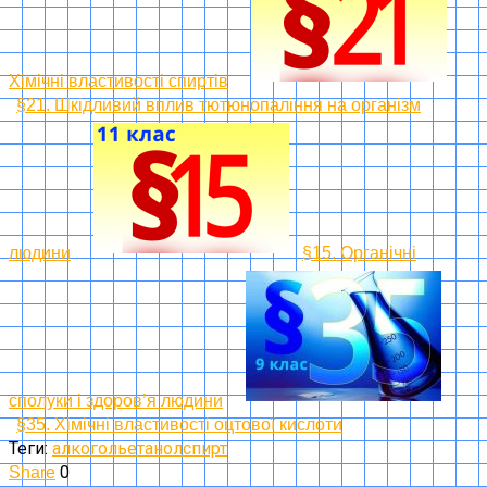
Хімічні властивості спиртів
§21. Шкідливий вплив тютюнопаління на організм
людини
§15. Органічні
сполуки і здоров’я людини
§35. Хімічні властивості оцтової кислоти
Теги:
алкоголь
етанол
спирт
0
Share