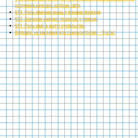
розуміння наукової картини світу
§49. Роль хімічних знань у пізнанні природи
§50. Значення хімічних процесів у природі
§51. Роль хімії в житті суспільства
Відповіді на завдання для самоконтролю – 9 клас