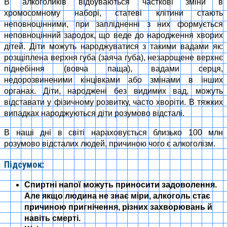
В алкоголикiв вiдбуваються частковi змiни в
хромосомному наборi, статевi клiтини стають
неповноцiнними, при заплiдненнi з них формується
неповноцiнний зародок, що веде до народження хворих
дiтей. Дiти можуть народжуватися з такими вадами як:
розщiплена верхня губа (заяча губа), незарощене верхнє
пiднебiння (вовча паща), вадами серця,
недорозвиненими кiнцiвками або змiнами в iнших
органах. Дiти, народженi без видимих вад, можуть
вiдставати у фiзичному розвитку, часто хворiти. В тяжких
випадках народжуються дiти розумово вiдсталi.
В наші дні в свiтi нараховується близько 100 млн
розумово вiдсталих людей, причиною чого є алкоголiзм.
Підсумок:
Спиртні напої можуть приносити задоволення.
Але якщо людина не знає міри, алкоголь стає
причиною пригнічення, різних захворювань й
навіть смерті.