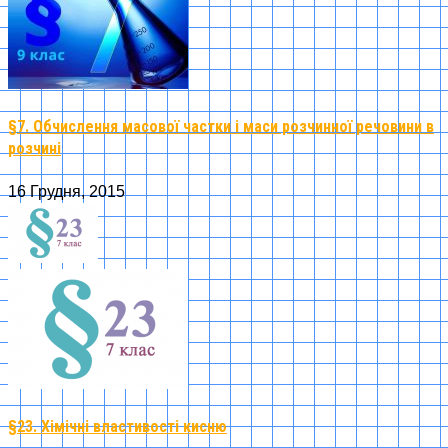
§7. Обчислення масової частки і маси розчинної речовини в
розчині
16 Грудня, 2015
§23. Хімічні властивості кисню