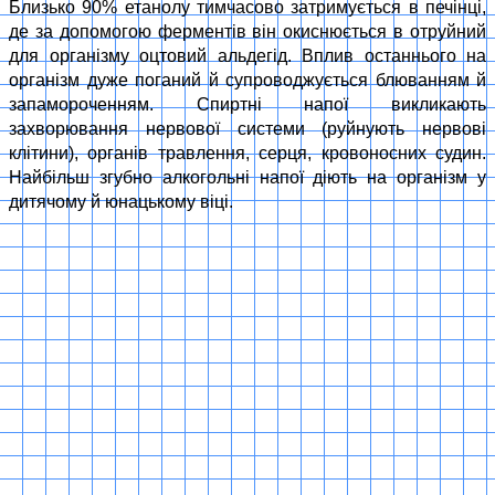
Близько 90% етанолу тимчасово затримується в печінці,
де за допомогою ферментів він окиснюється в отруйний
для організму оцтовий альдегід. Вплив останнього на
організм дуже поганий й супроводжується блюванням й
запамороченням. Спиртні напої викликають
захворювання нервової системи (руйнують нервові
клітини), органів травлення, серця, кровоносних судин.
Найбільш згубно алкогольні напої діють на організм у
дитячому й юнацькому віці.