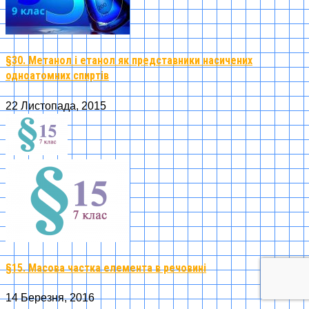
§30. Метанол і етанол як представники насичених
одноатомних спиртів
22 Листопада, 2015
§15. Масова частка елемента в речовині
14 Березня, 2016