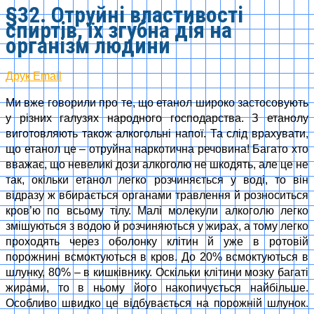
§32. Отруйні властивості
спиртів, їх згубна дія на
організм людини
Друк
Email
Ми вже говорили про те, що етанол широко застосовують
у різних галузях народного господарства. З етанолу
виготовляють також алкогольні напої. Та слід врахувати,
що етанол це – отруйна наркотична речовина! Багато хто
вважає, що невеликі дози алкоголю не шкодять, але це не
так, окільки етанол легко розчиняється у воді, то він
відразу ж вбирається органами травлення й розноситься
кров’ю по всьому тілу. Малі молекули алкоголю легко
змішуються з водою й розчиняються у жирах, а тому легко
проходять через оболонку клітин й уже в ротовій
порожнині всмоктуються в кров. До 20% всмоктуються в
шлунку, 80% – в кишківнику. Оскільки клітини мозку багаті
жирами, то в ньому його накопичується найбільше.
Особливо швидко це відбувається на порожній шлунок.