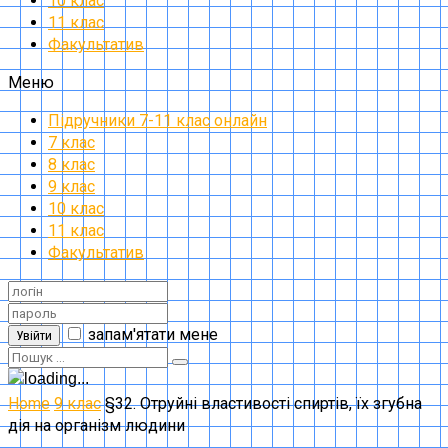
10 клас
11 клас
Факультатив
Меню
Підручники 7-11 клас онлайн
7 клас
8 клас
9 клас
10 клас
11 клас
Факультатив
запам'ятати мене
Увійти
Home
9 клас
§32. Отруйні властивості спиртів, їх згубна
дія на організм людини