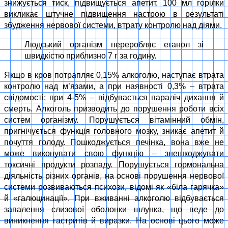
знижується тиск, підвищується апетит. 100 мл горілки
викликає штучне підвищення настрою в результаті
збудження нервової системи, втрату контролю над діями.
Людський організм переробляє етанол зі
швидкістю приблизно 7 г за годину.
Якщо в кров потрапляє 0,15% алкоголю, наступає втрата
контролю над м’язами, а при наявності 0,3% – втрата
свідомості; при 4-5% – відбувається параліч дихання й
смерть. Алкоголь призводить до порушення роботи всіх
систем організму. Порушується вітамінний обмін,
пригнічується функція головного мозку, зникає апетит й
почуття голоду. Пошкоджується печінка, вона вже не
може виконувати свою функцію – знешкоджувати
токсичні продукти розпаду. Порушується гормональна
діяльність різних органів, на основі порушення нервової
системи розвиваються психози, відомі як «біла гарячка»
й «галюцинації». При вживаннi алкоголю вiдбувається
запалення слизової оболонки шлунка, що веде до
виникнення гастритiв й виразки. На основi цього може