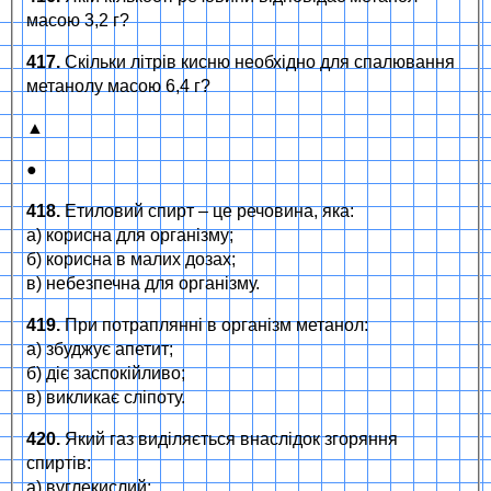
масою 3,2 г?
417.
Скільки літрів кисню необхідно для спалювання
метанолу масою 6,4 г?
▲
●
418.
Етиловий спирт – це речовина, яка:
а) корисна для організму;
б) корисна в малих дозах;
в) небезпечна для організму.
419.
При потраплянні в організм метанол:
а) збуджує апетит;
б) діє заспокійливо;
в) викликає сліпоту.
420.
Який газ виділяється внаслідок згоряння
спиртів:
а) вуглекислий;