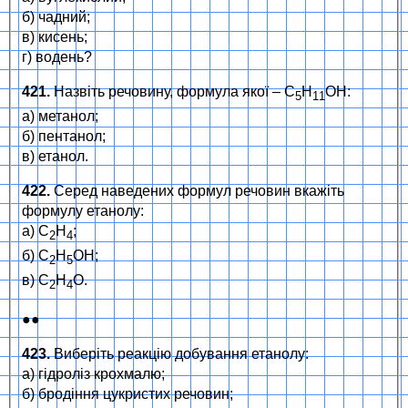
б) чадний;
в) кисень;
г) водень?
421.
Назвіть речовину, формула якої – С
Н
ОН:
5
11
а) метанол;
б) пентанол;
в) етанол.
422.
Серед наведених формул речовин вкажіть
формулу етанолу:
а) С
Н
;
2
4
б) С
Н
ОН;
2
5
в) С
Н
О.
2
4
●●
423.
Виберіть реакцію добування етанолу:
а) гідроліз крохмалю;
б) бродіння цукристих речовин;