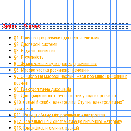
Зміст – 9 клас
§1. Поняття про розчини і дисперсні системи
§2. Дисперсні системи
§3. Вода як розчинник
§4. Розчинність
§5. Фізико-хімічна суть процесу розчинення
§6. Масова частка розчиненої речовини
§7. Обчислення масової частки і маси розчинної речовини в
розчині
§8. Електролітична дисоціація
§9. Дисоціація кислот, лугів і солей у водних розчинах
§10. Сильні й слабкі електроліти. Ступінь електролітичної
дисоціації
§11. Реакції обміну між розчинами електролітів
§12. Узагальнення й систематизація вивченого матеріалу
§13. Класифікація хімічних реакцій