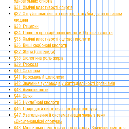
одноатомних спиртів
§31. Хімічні властивості спиртів
§32. Отруйні властивості спиртів, їх згубна дія на організм
людини
§33. Гліцерин
§34. Поняття про карбонові кислоти. Оцтова кислота
§35. Хімічні властивості оцтової кислоти
§36. Вищі карбонові кислоти
§37. Жири (гліцериди)
§38. Біологічна роль жирів
§39. Глюкоза
§40. Сахароза
§41. Крохмаль й целюлоза
§42. Значення вуглеводів у життєдіяльності організмів
§43. Амінокислоти
§44. Білки
§45. Нуклеїнові кислоти
§46. Природні й синтетичні органічні сполуки
§47. Узагальнення й систематизація знань з теми
«Оксигеновмісні сполуки»
§48. Місце хімії серед наук про природу. Значення хімії для