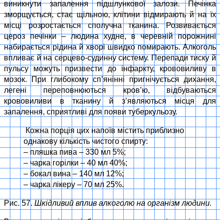
виникнути запалення пiдшлункової залози. Печiнка
зморщується, стає щiльною, клiтини вiдмирають й на їх
місці розростається сполучна тканина. Розвивається
цероз печiнки – людина худне, в черевнiй порожнинi
набирається рiдина й хворi швидко помирають. Алкоголь
впливає й на серцево-судинну систему. Перепади тиску й
пульсу можуть призвести до iнфаркту, крововиливу в
мозок. При глибокому сп’янiннi пригнiчується дихання,
легенi переповнюються кров’ю, вiдбуваються
крововиливи в тканину й з’являються мiсця для
запалення, сприятливi для появи туберкульозу.
Кожна порція цих напоїв містить приблизно
однакову кількість чистого спирту:
– пляшка пива – 330 мл 5%;
– чарка горілки – 40 мл 40%;
– бокал вина – 140 мл 12%;
– чарка лікеру – 70 мл 25%.
Рис. 57.
Шкідливий вплив алкоголю на організм людини.