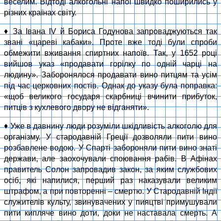
веселим. Вiдтодi алкогольнi напої швидко поширились у
рiзних країнах свiту.
♦ За Івана IV й Бориса Годунова запроваджуються так
звані «царевi кабаки». Проте вже тодi були спроби
обмежити вживання спиртних напоїв. Так, у 1652 роцi
вийшов указ «продавати горiлку по однiй чарцi на
людину». Заборонялося продавати вино питцям та усiм
пiд час церковних постів. Однак до указу була поправка:
«щоб великого государя скарбницi вчинити прибуток,
питцiв з кухлевого двору не відганяти».
♦ Уже в давнину люди розумiли шкiдливiсть алкоголю для
органiзму. У стародавнiй Грецiї дозволяли пити вино
розбавлене водою. У Спартi забороняли пити вино знатi
держави, але заохочували споювання рабiв. В Афiнах
правитель Солон запровадив закон, за яким службових
осiб, якi напилися, перший раз наказували великим
штрафом, а при повтореннi – смертю. У Стародавнiй Iндії
служителiв культу, звинувачених у пияцтвi примушували
пити кипляче вино доти, доки не наставала смерть. А