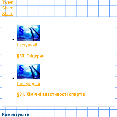
Tweet
Share
Share
Наступний
§33. Гліцерин
Попередній
§31. Хімічні властивості спиртів
Коментувати