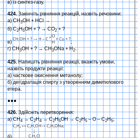
в) із синтез-газу.
424.
Закінчіть рівняння реакцій, назвіть речовини:
а) CH
OH + HCl →
3
б) C
H
OH + ? → CO
+ ?
2
5
2
в)
;
г) CH
OH + ? → CH
ONa + H
.
3
3
2
425.
Напишіть рівняння реакції, вкажіть умови,
назвіть продукти реакції:
а) часткове окиснення метанолу;
б) дегідратація спирту з утворенням диметилового
етера.
●●●
426.
Здійсніть перетворення:
а) CH
→ C
H
→ C
H
OH → C
H
– O – C
H
;
4
2
4
2
5
2
5
2
5
б)