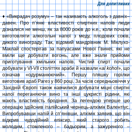
Для допитливих
♦ «Викрадач розуму» – так називають алкоголь з давнiх–
давен. Про п’янкi властивостi спиртних напоїв люди
дiзналися не менш, як за 8000 рокiв до н.е., коли почали
виготовляти алкогольнi напої з меду, плодових сокiв,
дикого винограду. Так, відомий мандрiвник М. Мiклухо-
Маклай спостерiгав за папуасами Нової Гвинеї, якi не
вмiли ще добувати вогонь, але вже знали прийоми
приготування хмiльних напоїв. Чистий спирт почали
добувати у VI-VII столiттях араби й назвали «
аl kohol
», що
означав «одурманюючий». Першу пляшку горiлки
виготовив араб Рагез у 860 році. За часiв середньовiччя у
Захiднiй Європi також навчилися добувати мiцнi спиртнi
напої переганяючи вино та iншi цукристi рiдини, якi
мають властивiсть бродiння. За легендою уперше цю
операцiю здiйснив iталiйський чернець-алхiмiк Валентiус.
Випробувавши напiй й сп’янівши, алхiмік заявив, що вiн
вiдкрив чудодiйний елiксир, який старого робить
молодим, стомленого – бадьорим, а зажуреного –