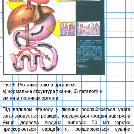
Рис. 6. Рух алкоголю в організмі.
а) нормальна структура тканин; б) паталогічні
зміни в тканинах органів
Під впливом етанолу у людини послаблюється увага,
загальмовується реакція, порушується координація рухів.
Якщо доросла людина випиває 50 мл горілки,
прискорюється серцебиття, розширюються судини,