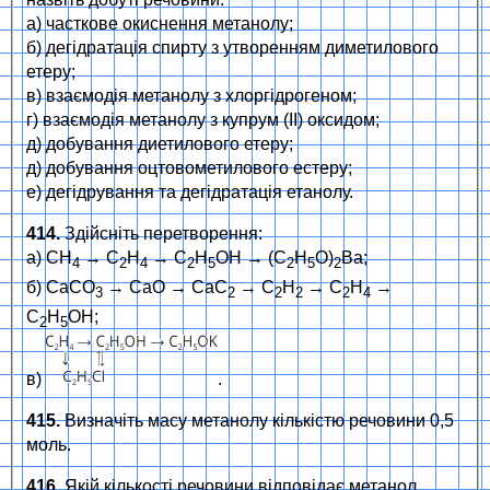
а) часткове окиснення метанолу;
б) дегідратація спирту з утворенням диметилового
етеру;
в) взаємодія метанолу з хлоргідрогеном;
г) взаємодія метанолу з купрум (II) оксидом;
д) добування диетилового етеру;
д) добування оцтовометилового естеру;
е) дегідрування та дегідратація етанолу.
414.
Здійсніть перетворення:
а) СН
→ С
Н
→ С
Н
ОН → (С
Н
О)
Ва;
4
2
4
2
5
2
5
2
б) СаСО
→ СаО → СаС
→ С
Н
→ С
Н
→
3
2
2
2
2
4
С
Н
ОН;
2
5
в)
.
415.
Визначіть масу метанолу кількістю речовини 0,5
моль.
416.
Якій кількості речовини відповідає метанол