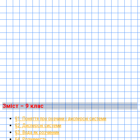
Зміст – 9 клас
§1. Поняття про розчини і дисперсні системи
§2. Дисперсні системи
§3. Вода як розчинник
§4. Розчинність