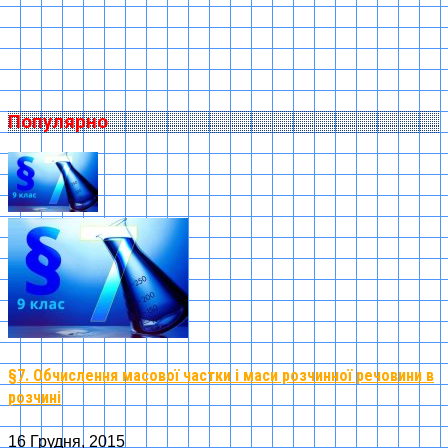
Популярно
§7. Обчислення масової частки і маси розчинної речовини в
розчині
16 Грудня, 2015