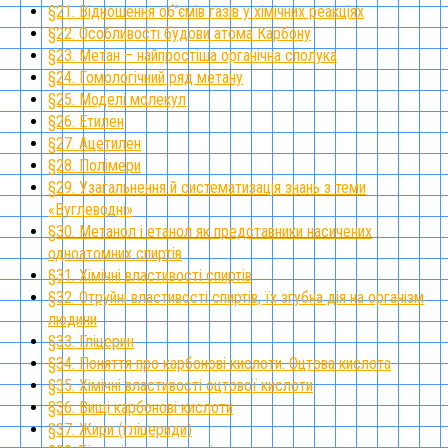
§21. Відношення об’ємів газів у хімічних реакціях
§22. Особливості будови атома Карбону
§23. Метан – найпростіша органічна сполука
§24. Гомологічний ряд метану
§25. Моделі молекул
§26. Етилен
§27. Ацетилен
§28. Полімери
§29. Узагальнення й систематизація знань з теми
«Вуглеводні»
§30. Метанол і етанол як представники насичених
одноатомних спиртів
§31. Хімічні властивості спиртів
§32. Отруйні властивості спиртів, їх згубна дія на організм
людини
§33. Гліцерин
§34. Поняття про карбонові кислоти. Оцтова кислота
§35. Хімічні властивості оцтової кислоти
§36. Вищі карбонові кислоти
§37. Жири (гліцериди)