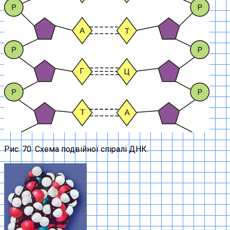
Рис. 70. Схема подвійної спіралі ДНК.