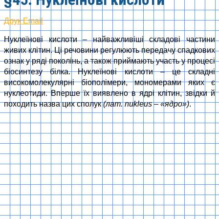
Друк
Email
Нуклеїнові кислоти – найважливіші складові частини
живих клітин. Ці речовини регулюють передачу спадкових
ознак у ряді поколінь, а також приймають участь у процесі
біосинтезу білка. Нуклеїнові кислоти – це складні
високомолекулярні біополімери, мономерами яких є
нуклеотиди. Вперше їх виявлено в ядрі клітин, звідки й
походить назва цих сполук
(лат. nukleus – «ядро»)
.