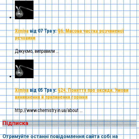
Ximiya
від 07 Тра
у:
§6. Масова частка розчиненої
речовини
Дякуємо, виправили ...
Ximiya
від 05 Тра
у:
§24. Поняття про оксиди. Умови
виникнення й припинення горіння
http://www.chemistry.in.ua/about ...
Підписка
Отримуйте останні повідомлення сайта собі на