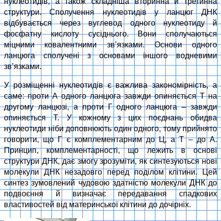
нуклеотидів, а також складніша вторинна й третинна
структури. Сполучення нуклеотидів у ланцюг ДНК
відбувається через вуглевод одного нуклеотиду й
фосфатну кислоту сусіднього. Вони сполучаються
міцними ковалентними зв’язками. Основи одного
ланцюга сполучені з основами іншого водневими
зв’язками.
У розміщенні нуклеотидів є важлива закономірність, а
саме: проти А одного ланцюга завжди опиняється Т на
другому ланцюзі, а проти Г одного ланцюга – завжди
опиняється Т. У кожному з цих поєднань обидва
нуклеотиди ніби доповнюють один одного, тому прийнято
говорити, що Г є комплементарним до Ц, а Т – до А.
Принцип, комплементарності, що лежить в основі
структури ДНК, дає змогу зрозуміти, як синтезуються нові
молекули ДНК незадовго перед поділом клітини. Цей
синтез зумовлений чудовою здатністю молекули ДНК до
подвоєння й визначає передавання спадкових
властивостей від материнської клітини до дочірніх.