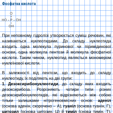
Фосфатна кислота
При неповному гідролізі утворюється суміш речовин, які
називаються нуклеотидами. До складу нуклеотида
входить одна молекула пуринової чи піримідинової
основи, одна молекула пентози й молекула фосфатної
кислоти. Таким чином, нуклеотид являється мономером
нуклеїнової кислоти.
В залежності від пентози, що входить до складу
нуклеотиду, їх поділяють на дві групи:
1. Дезоксирибонуклеотиди
, до складу яких входить
дезоксирибоза. Розрізняють чотири типи різних
дезоксирибонуклеотидів, які відрізняються між собою
тільки залишками нітрогеновмісних основ:
аденіл
(основа аденін, скорочено – А),
гуаніл
(основа гуанін, Г),
цитозил
(основа цитозин, Ц) й
тиміл
(снова тимін, Т).