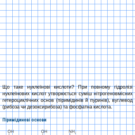
Що таке нуклеїнові кислоти? При повному гідролізі
нуклеїнових кислот утворюється суміш нітрогеновмісних
гетероциклічних основ (піримідинів й пуринів), вуглевод
(рибоза чи дезоксирибоза) та фосфатна кислота.
Піримідинові основи