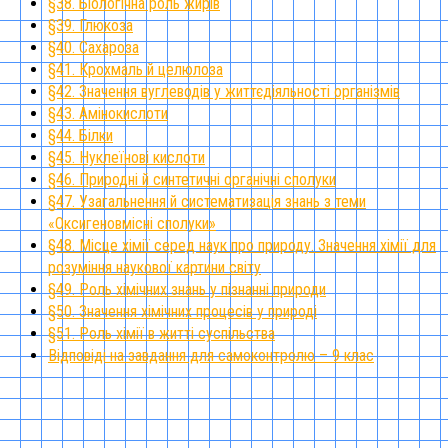
§38. Біологічна роль жирів
§39. Глюкоза
§40. Сахароза
§41. Крохмаль й целюлоза
§42. Значення вуглеводів у життєдіяльності організмів
§43. Амінокислоти
§44. Білки
§45. Нуклеїнові кислоти
§46. Природні й синтетичні органічні сполуки
§47. Узагальнення й систематизація знань з теми
«Оксигеновмісні сполуки»
§48. Місце хімії серед наук про природу. Значення хімії для
розуміння наукової картини світу
§49. Роль хімічних знань у пізнанні природи
§50. Значення хімічних процесів у природі
§51. Роль хімії в житті суспільства
Відповіді на завдання для самоконтролю – 9 клас