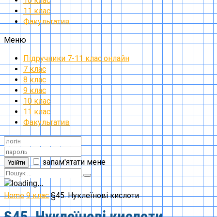
10 клас
11 клас
Факультатив
Меню
Підручники 7-11 клас онлайн
7 клас
8 клас
9 клас
10 клас
11 клас
Факультатив
запам'ятати мене
Увійти
Home
9 клас
§45. Нуклеїнові кислоти
§45. Нуклеїнові кислоти