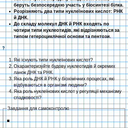
беруть безпосередню участь у біосинтезі білка.
Розрізняють два типи нуклеїнових кислот: РНК
й ДНК.
До складу молекул ДНК й РНК входять по
чотири типи нуклеотидів, які відрізняються за
типом гетероциклічної основи та пентози.
?
Які існують типи нуклеїнових кислот?
Охарактеризуйте будову нуклеотидів й окремих
ланок ДНК та РНК.
Яка роль ДНК й РНК у біохімічних процесах, які
відбуваються в організмі людини?
Яка роль нуклеїнових кислот у регуляції механізму
спадковості?
Завдання для самоконтролю
■