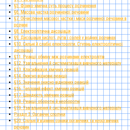
§5. Фізико-хімічна суть процесу розчинення
§6. Масова частка розчиненої речовини
§7. Обчислення масової частки і маси розчинної речовини в
розчині
§8. Електролітична дисоціація
§9. Дисоціація кислот, лугів і солей у водних розчинах
§10. Сильні й слабкі електроліти. Ступінь електролітичної
дисоціації
§11. Реакції обміну між розчинами електролітів
§12. Узагальнення й систематизація вивченого матеріалу
§13. Класифікація хімічних реакцій
§14. Окисно-відновні реакції
§15. Значення окисно-відновних реакцій
§16. Тепловий ефект хімічних реакцій
§17. Швидкість хімічних реакцій
§18. Реакції оборотні й необоротні
§19. Узагальнення й систематизація вивченого матеріалу
Розділ 3. Органічні сполуки
§20. Спільні й відмінні ознаки органічних та неорганічних
речовин