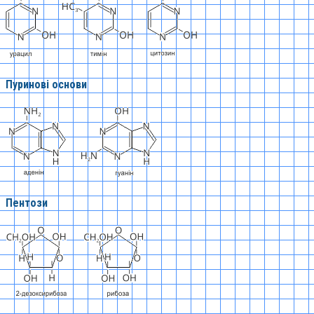
Пуринові основи
Пентози