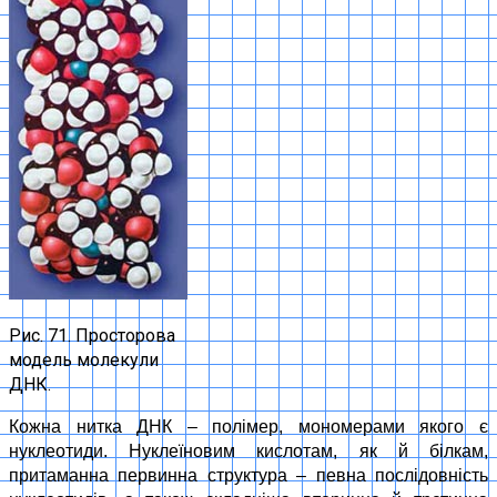
Рис. 71. Просторова
модель молекули
ДНК.
Кожна нитка ДНК – полімер, мономерами якого є
нуклеотиди. Нуклеїновим кислотам, як й білкам,
притаманна первинна структура – певна послідовність