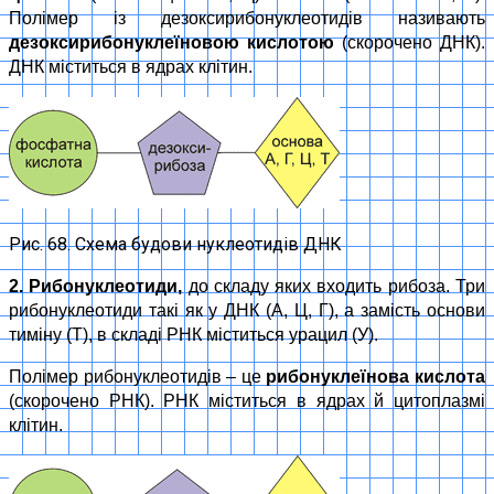
Полімер із дезоксирибонуклеотидів називають
дезоксирибонуклеїновою кислотою
(скорочено ДНК).
ДНК міститься в ядрах клітин.
Рис. 68. Схема будови нуклеотидів ДНК
2. Рибонуклеотиди,
до складу яких входить рибоза. Три
рибонуклеотиди такі як у ДНК (А, Ц, Г), а замість основи
тиміну (Т), в складі РНК міститься урацил (У).
Полімер рибонуклеотидів – це
рибонуклеїнова кислота
(скорочено РНК). РНК міститься в ядрах й цитоплазмі
клітин.