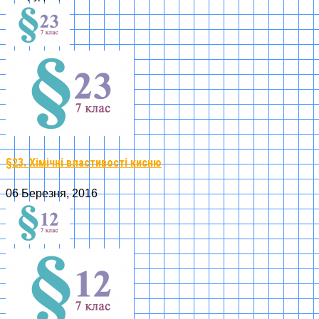
§23. Хімічні властивості кисню
06 Березня, 2016