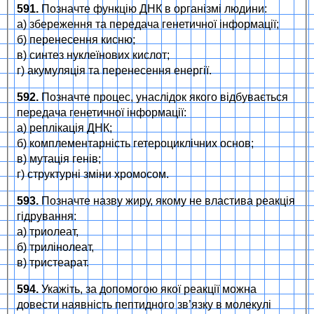
591.
Позначте функцію ДНК в організмі людини:
а) збереження та передача генетичної інформації;
б) перенесення кисню;
в) синтез нуклеїнових кислот;
г) акумуляція та перенесення енергії.
592.
Позначте процес, унаслідок якого відбувається
передача генетичної інформації:
а) реплікація ДНК;
б) комплементарність гетероциклічних основ;
в) мутація генів;
г) структурні зміни хромосом.
593.
Позначте назву жиру, якому не властива реакція
гідрування:
а) триолеат,
б) трилінолеат,
в) тристеарат.
594.
Укажіть, за допомогою якої реакції можна
довести наявність пептидного зв’язку в молекулі