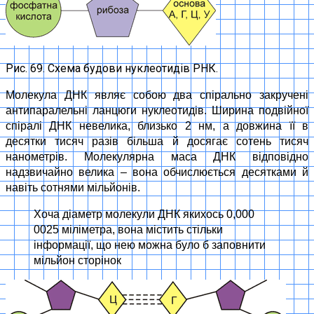
Рис. 69. Схема будови нуклеотидів РНК.
Молекула ДНК являє собою два спірально закручені
антипаралельні ланцюги нуклеотидів. Ширина подвійної
спіралі ДНК невелика, близько 2 нм, а довжина її в
десятки тисяч разів більша й досягає сотень тисяч
нанометрів. Молекулярна маса ДНК відповідно
надзвичайно велика – вона обчислюється десятками й
навіть сотнями мільйонів.
Хоча діаметр молекули ДНК якихось 0,000
0025 міліметра, вона містить стільки
інформації, що нею можна було б заповнити
мільйон сторінок