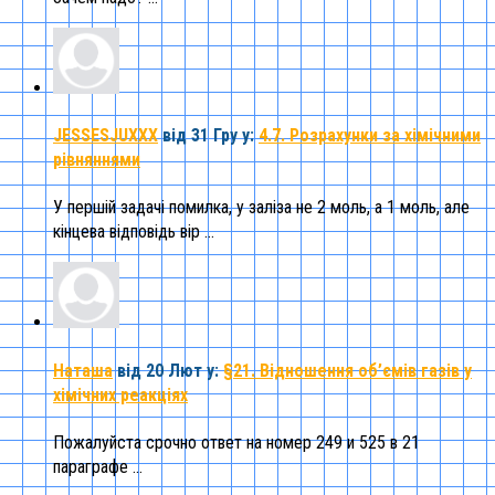
JESSESJUXXX
від 31 Гру
у:
4.7. Розрахунки за хімічними
рівняннями
У першій задачі помилка, у заліза не 2 моль, а 1 моль, але
кінцева відповідь вір ...
Наташа
від 20 Лют
у:
§21. Відношення об’ємів газів у
хімічних реакціях
Пожалуйста срочно ответ на номер 249 и 525 в 21
параграфе ...