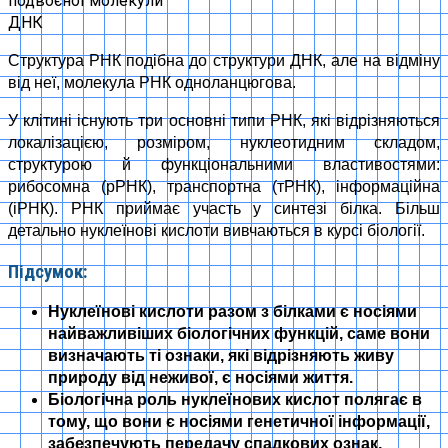
подвоєної молекули
ДНК
Структура РНК подібна до структури ДНК, але на відміну
від неї, молекула РНК одноланцюгова.
У клітині існують три основні типи РНК, які відрізняються
локалізацією, розміром, нуклеотидним складом,
структурою й функціональними властивостями:
рибосомна (рРНК), транспортна (тРНК), інформаційна
(іРНК). РНК приймає участь у синтезі білка. Більш
детально нуклеїнові кислоти вивчаються в курсі біології.
Підсумок:
Нуклеїнові кислоти разом з білками є носіями
найважливіших біологічних функцій, саме вони
визначають ті ознаки, які відрізняють живу
природу від неживої, є носіями життя.
Біологічна роль нуклеїнових кислот полягає в
тому, що вони є носіями генетичної інформації,
забезпечують передачу спадкових ознак,