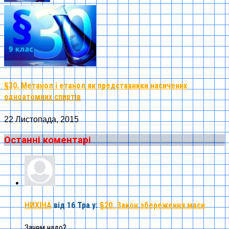
§30. Метанол і етанол як представники насичених
одноатомних спиртів
22 Листопада, 2015
Останні коментарі
НИХІНА
від 16 Тра
у:
§20. Закон збереження маси
Зачем надо? ...