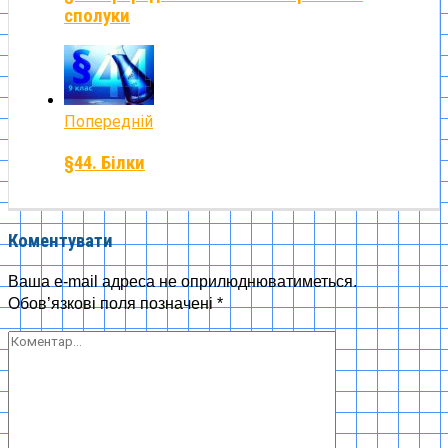
сполуки
Попередній
§44. Білки
Коментувати
Ваша e-mail адреса не оприлюднюватиметься.
Обов’язкові поля позначені
*