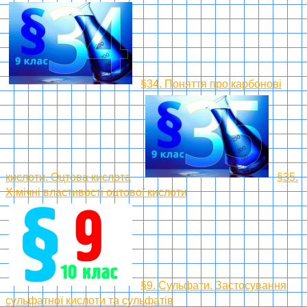
§34. Поняття про карбонові
кислоти. Оцтова кислота
§35.
Хімічні властивості оцтової кислоти
§9. Сульфати. Застосування
сульфатної кислоти та сульфатів