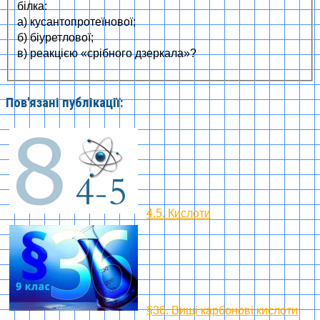
білка:
а) кусантопротеїнової;
б) біуретлової;
в) реакцією «срібного дзеркала»?
Пов'язані публікації:
4.5. Кислоти
§36. Вищі карбонові кислоти