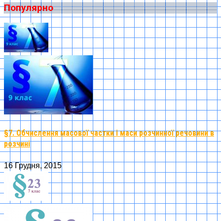
Популярно
§7. Обчислення масової частки і маси розчинної речовини в
розчині
16 Грудня, 2015