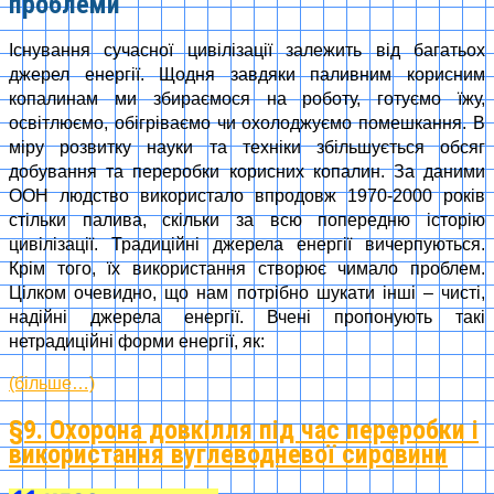
проблеми
Існування сучасної цивілізації залежить від багатьох
джерел енергії. Щодня завдяки паливним корисним
копалинам ми збираємося на роботу, готуємо їжу,
освітлюємо, обігріваємо чи охолоджуємо помешкання. В
міру розвитку науки та техніки збільшується обсяг
добування та переробки корисних копалин. За даними
ООН людство використало впродовж 1970-2000 років
стільки палива, скільки за всю попередню історію
цивілізації. Традиційні джерела енергії вичерпуються.
Крім того, їх використання створює чимало проблем.
Цілком очевидно, що нам потрібно шукати інші – чисті,
надійні джерела енергії. Вчені пропонують такі
нетрадиційні форми енергії, як:
(більше…)
§9. Охорона довкілля під час переробки і
використання вуглеводневої сировини