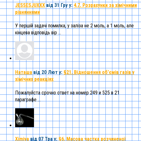
JESSESJUXXX
від 31 Гру
у:
4.7. Розрахунки за хімічними
рівняннями
У першій задачі помилка, у заліза не 2 моль, а 1 моль, але
кінцева відповідь вір ...
Наташа
від 20 Лют
у:
§21. Відношення об’ємів газів у
хімічних реакціях
Пожалуйста срочно ответ на номер 249 и 525 в 21
параграфе ...
Ximiya
від 07 Тра
у:
§6. Масова частка розчиненої