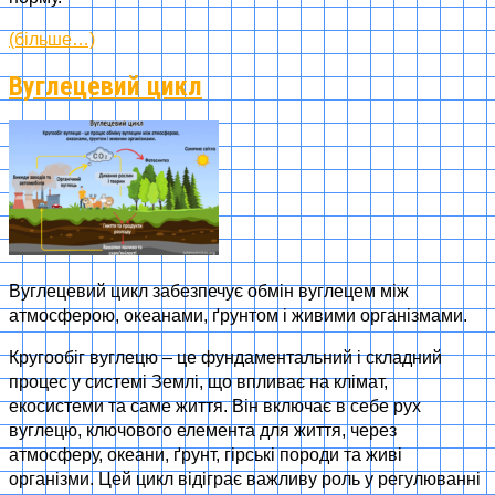
(більше…)
Вуглецевий цикл
Вуглецевий цикл забезпечує обмін вуглецем між
атмосферою, океанами, ґрунтом і живими організмами.
Кругообіг вуглецю – це фундаментальний і складний
процес у системі Землі, що впливає на клімат,
екосистеми та саме життя. Він включає в себе рух
вуглецю, ключового елемента для життя, через
атмосферу, океани, ґрунт, гірські породи та живі
організми. Цей цикл відіграє важливу роль у регулюванні