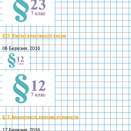
§23. Хімічні властивості кисню
06 Березня, 2016
§12. Валентність хімічних елементів
17 Березня, 2016