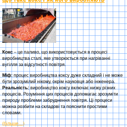
Кокс
– це паливо, що використовується в процесі
виробництва сталі, яке утворюється при нагріванні
вугілля за відсутності повітря.
Міф:
процес виробництва коксу дуже складний і не може
бути зрозумілий нікому, окрім науковця або інженера.
Реальність:
виробництво коксу включає низку різних
процесів. Розуміння цих процесів допомагає зрозуміти
природу проблеми забруднення повітря. Ці процеси
можна розбити на складові та пояснити простими
словами.
(більше…)