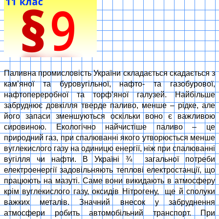
Паливна промисловість України складається скадається з
кам’яної та буровугільної, нафто- та газобурової,
нафтопереробної та торф’яної галузей. Найбільше
забруднює довкілля тверде паливо, менше – рідке, але
його запаси зменшуються оскільки воно є важливою
сировиною. Екологічно найчистіше паливо – це
природний газ, при спалюванні якого утворюється менше
вуглекислого газу на одиницю енергії, ніж при спалюванні
вугілля чи нафти. В Україні ¾ загальної потреби
електроенергії задовільняють теплові електростанції, що
працюють на мазуті. Саме вони викидають в атмосферу
крім вуглекислого газу, оксидів Нітрогену, ще й сполуки
важких металів. Значний внесок у забруднення
атмосфери робить автомобільний транспорт. При