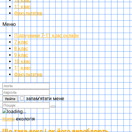
10 клас
11 клас
Факультатив
Меню
Підручники 7-11 клас онлайн
7 клас
8 клас
9 клас
10 клас
11 клас
Факультатив
запам'ятати мене
Увійти
Home
екологія
Що таке кокс і як його виробляють