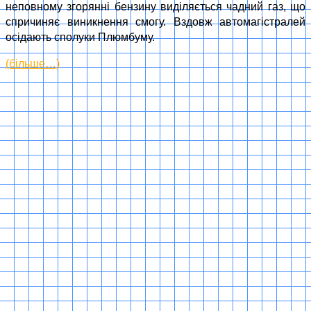
неповному згорянні бензину виділяється чадний газ, що
спричиняє виникнення смогу. Вздовж автомагістралей
осідають сполуки Плюмбуму.
(більше…)