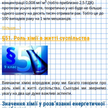
3
концентрації 0,008 мг/ м
(тобто приблизно 2,5 ГДК)
протягом усього життя, теоретично у неї буде не більше
одного шансу на десять тисяч отримати рак. Тобто це до
100 випадків раку на 1 млн мешканців.
(більше…)
§51. Роль хімії в житті суспільства
Вивчаючи хімію впродовж року ми багато говорили про
роль хімії в житті суспільства. Сьогодні ми звернемо
увагу на два ще дуже важливі аспекти.
Значення хімії у розв’язанні енергетичної