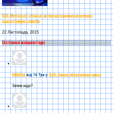
§30. Метанол і етанол як представники насичених
одноатомних спиртів
22 Листопада, 2015
Останні коментарі
НИХІНА
від 16 Тра
у:
§20. Закон збереження маси
Зачем надо? ...