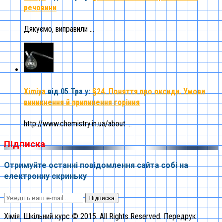
речовини
Дякуємо, виправили ...
Ximiya
від 05 Тра
у:
§24. Поняття про оксиди. Умови
виникнення й припинення горіння
http://www.chemistry.in.ua/about ...
Підписка
Отримуйте останні повідомлення сайта собі на
електронну скриньку
Підписка
Хімія. Шкільний курс © 2015. All Rights Reserved. Передрук