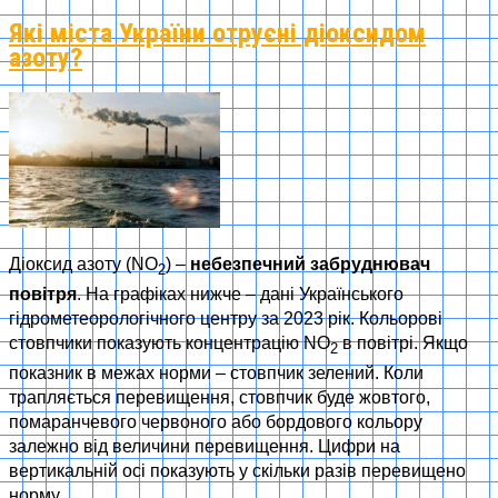
Які міста України отруєні діоксидом
азоту?
Діоксид азоту (NO
) –
небезпечний забруднювач
2
повітря
. На графіках нижче – дані Українського
гідрометеорологічного центру за 2023 рік. Кольорові
стовпчики показують концентрацію NO
в повітрі. Якщо
2
показник в межах норми – стовпчик зелений. Коли
трапляється перевищення, стовпчик буде жовтого,
помаранчевого червоного або бордового кольору
залежно від величини перевищення. Цифри на
вертикальній осі показують у скільки разів перевищено
норму.