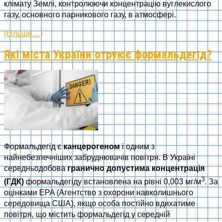
клімату Землі, контролюючи концентрацію вуглекислого
газу, основного парникового газу, в атмосфері.
(більше…)
Які міста України отруює формальдегід?
Формальдегід є
канцерогеном
і одним з
найнебезпечніших забруднювачів повітря. В Україні
середньодобова
гранично допустима концентрація
3
(ГДК)
формальдегіду встановлена на рівні 0,003 мг/м
. За
оцінками EPA (Агентство з охорони навколишнього
середовища США), якщо особа постійно вдихатиме
повітря, що містить формальдегід у середній