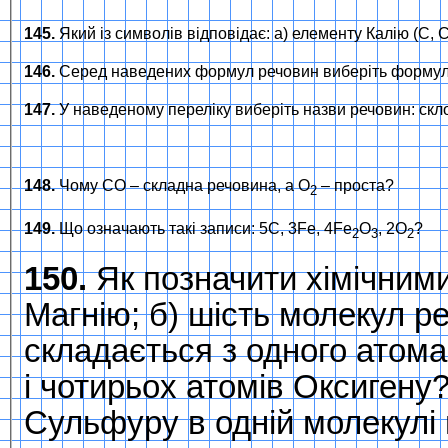
145.
Який із символів відповідає: а) елементу Калію (C, C
146.
Серед наведених формул речовин виберіть формули 
147.
У наведеному переліку виберіть назви речовин: скло,
148.
Чому CO – складна речовина, а O
– проста?
2
149.
Що означають такі записи: 5C, 3Fe, 4Fe
O
, 2О
?
2
3
2
150.
Як позначити хімічними
Магнію; б) шість молекул р
складається з одного атом
і чотирьох атомів Оксигену
Сульфуру в одній молекулі 