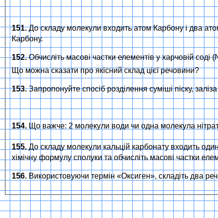
151.
До складу молекули входить атом Карбону і два ато
Карбону.
152.
Обчисліть масові частки елементів у харчовій соді
Що можна сказати про якісний склад цієї речовини?
153.
Запропонуйте спосіб розділення суміші піску, заліза 
154.
Що важче: 2 молекули води чи одна молекула нітра
155.
До складу молекули кальцій карбонату входить один
хімічну формулу сполуки та обчисліть масові частки елеме
156.
Використовуючи термін «Оксиген», складіть два рече