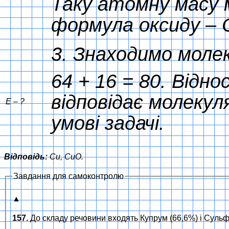
Таку атомну масу 
формула оксиду – 
3. Знаходимо моле
64 + 16 = 80.
Відно
відповідає молекуля
Е – ?
умові задачі.
Відповідь:
Cu, CuO.
Завдання для самоконтролю
▲
157.
До складу речовини входять Купрум (66,6%) і Сульф