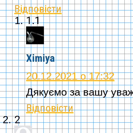
Відповісти
1.1
Ximiya
20.12.2021 о 17:32
Дякуємо за вашу уваж
Відповісти
2