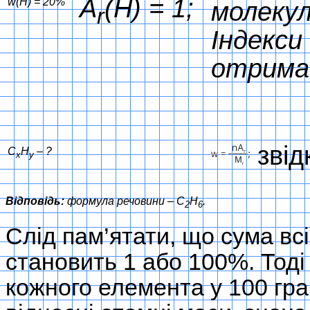
A
(H) = 1;
w(H) = 20%
молекул
r
Індекси
отримає
звід
С
Н
– ?
x
y
Відповідь:
формула речовини – С
Н
.
2
6
Слід пам’ятати, що сума вс
становить 1 або 100%. Тоді
кожного елемента у 100 гра