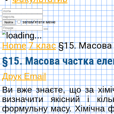
запам'ятати мене
Увійти
Home
7 клас
§15. Масова
§15. Масова частка еле
Друк
Email
Ви вже знаєте, що за хі
визначити якісний і кіль
формульну масу. Хімічна 