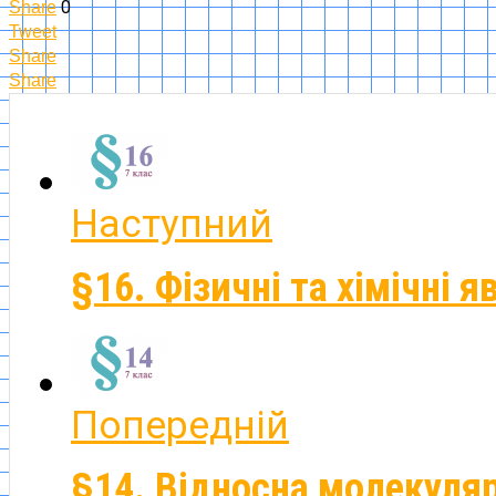
0
Share
Tweet
Share
Share
Наступний
§16. Фізичні та хімічні 
Попередній
§14. Відносна молекуля