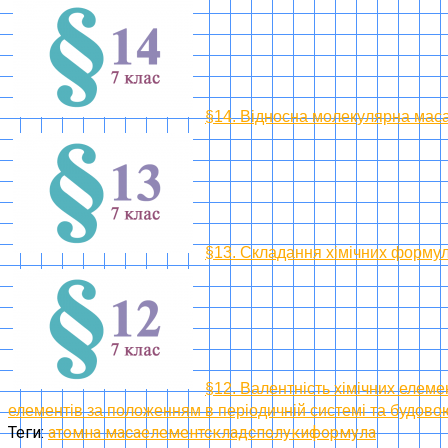
§14. Відносна молекулярна мас
§13. Складання хімічних формул
§12. Валентність хімічних елеме
елементів за положенням в періодичній системі та будово
Теги:
атомна маса
елемент
склад
сполуки
формула