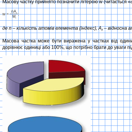
Масову частку прийнято позначити літерою w (читається «
де n – кількість атомів елемента (індекс), A
– відносна 
r
Масова частка може бути виражена у частках від одиниц
дорівнює одиниці або 100%, що потрібно брати до уваги пі