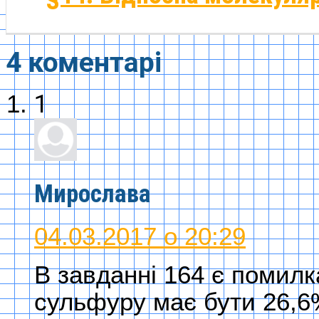
4 коментарі
1
Мирослава
04.03.2017 о 20:29
В завданні 164 є помилк
сульфуру має бути 26,6%