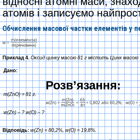
відносні атомні маси, знах
атомів і записуємо найпрос
Обчислення масової частки елементів у п
Приклад 4.
Оксид цинку масою 81 г містить Цинк масою 65
Дано:
Розв’язання:
m(ZnO) = 81 г.
w(Zn) – ? w(O) – ?
Відповідь:
w(Zn) = 80,2%, w(O) = 19,8%.