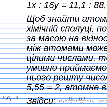
1x : 16y = 11,1 : 88,
Щоб знайти атомн
хімічній сполуці, п
за масою на відно
між атомами може
цілими числами, т
умовно приймаємо 
нього решту чисел
5,55 = 2, атомне в
Звідси:
H
O
– ?
x
y