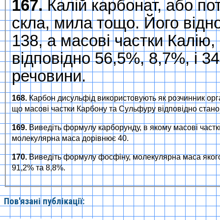
167.
Калій карбонат, або по
скла, мила тощо. Його від
138, а масові частки Калію
відповідно 56,5%, 8,7%, і 
речовини.
168.
Карбон дисульфід використовують як розчинник орга
що масові частки Карбону та Сульфуру відповідно станов
169.
Виведіть формулу карборунду, в якому масові частки
молекулярна маса дорівнює 40.
170.
Виведіть формулу фосфіну, молекулярна маса якого 
91,2% та 8,8%.
Пов'язані публікації: