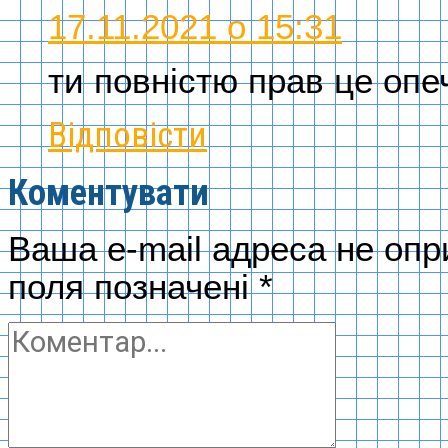
17.11.2021 о 15:31
ти повністю прав це опе
Відповісти
Коментувати
Ваша e-mail адреса не оп
поля позначені
*