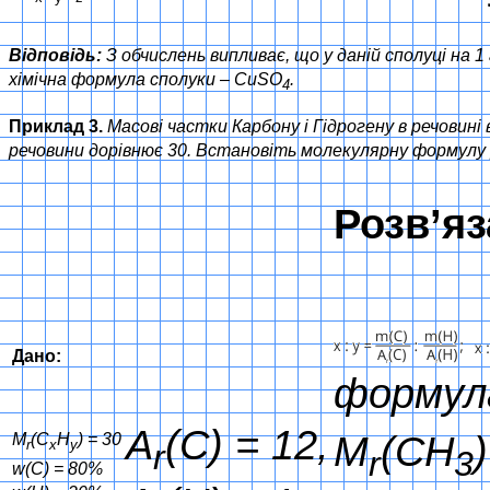
Відповідь:
З обчислень випливає, що у даній сполуці на
хімічна формула сполуки – CuSO
.
4
Приклад 3.
Масові частки Карбону і Гідрогену в речовині
речовини дорівнює 30. Встановіть молекулярну формулу 
Розв’яз
Дано:
формул
A
(С) = 12,
M
(СH
M
(С
Н
) = 30
r
x
y
r
r
3
w(С) = 80%