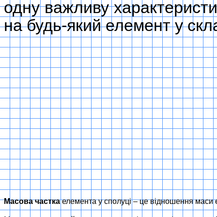
одну важливу характеристик
на будь-який елемент у скл
Масова частка
елемента у сполуці – це відношення маси 