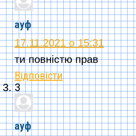
ауф
17.11.2021 о 15:31
ти повністю прав
Відповісти
3
ауф