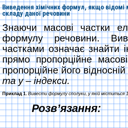
Виведення хімічних формул, якщо відомі 
складу даної речовини
Знаючи масові частки ел
формулу речовини. Ви
частками означає знайти і
прямо пропорційне масов
пропорційне його відносній
та y – індекси.
Приклад 1.
Вивести формулу сполуки, у якій міститься 11
Розв’язання: