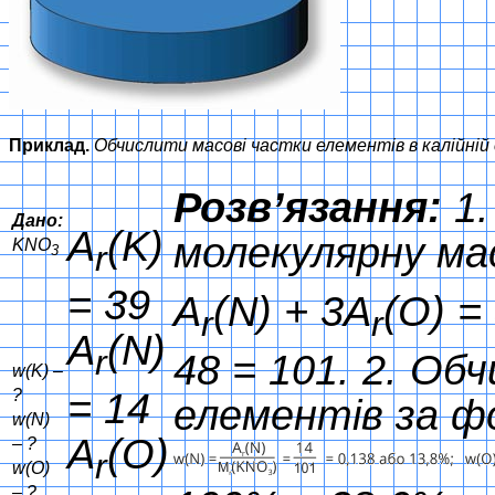
Приклад.
Обчислити масові частки елементів в калійній
Розв’язання:
1
Дано:
A
(K)
молекулярну м
KNO
r
3
= 39
A
(N) + 3A
(O) =
r
r
A
(N)
r
48 = 101.
2. Обч
w(K) –
= 14
?
елементів за ф
w(N)
A
(O)
– ?
r
w(O)
– ?