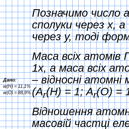
Позначимо число а
сполуки через x, 
через y, тоді фор
Маса всіх атомів Г
1x, а маса всіх ато
– відносні атомні
Дано:
w(H) = 11,1%
(A
(H) = 1; A
(O) = 
r
r
w(O) = 88,9%
Відношення атомни
масовій частці ел