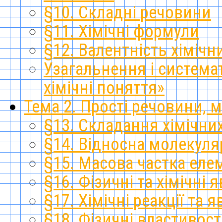
§10. Складні речовини
§11. Хімічні формули
§12. Валентність хімічн
Узагальнення і система
хімічні поняття»
Тема 2. Прості речовини, 
§13. Складання хімічни
§14. Відносна молекуля
§15. Масова частка еле
§16. Фізичні та хімічні 
§17. Хімічні реакції та
§18. Фізичні властивост