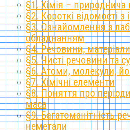
§1. Хімія – природнича 
§2. Короткі відомості з іс
§3. Ознайомлення з ла
обладнанням
§4. Речовини, матеріал
§5. Чисті речовини та с
§6. Атоми, молекули, й
§7. Хімічні елементи
§8. Поняття про період
маса
§9. Багатоманітність ре
неметали