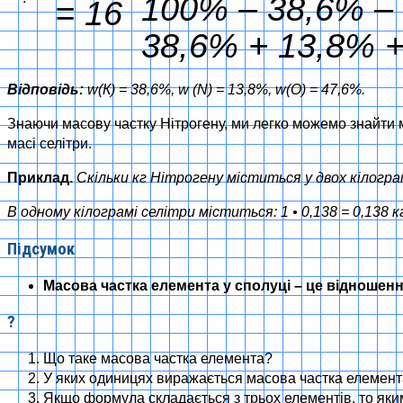
100% – 38,6% – 
= 16
38,6% + 13,8% 
Відповідь:
w(К) = 38,6%, w (N) = 13,8%, w(О) = 47,6%.
Знаючи масову частку Нітрогену, ми легко можемо знайти м
масі селітри.
Приклад.
Скільки кг Нітрогену міститься у двох кілогр
В одному кілограмі селітри міститься: 1 • 0,138 = 0,138 кг
Підсумок
Масова частка елемента у сполуці – це відношен
?
Що таке масова частка елемента?
У яких одиницях виражається масова частка елемен
Якщо формула складається з трьох елементів, то як