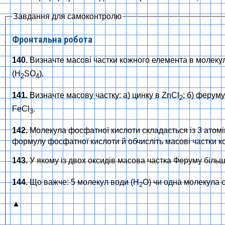
Завдання для самоконтролю
Фронтальна робота
140.
Визначте масові частки кожного елемента в молекул
(H
SO
).
2
4
141.
Визначте масову частку: а) цинку в ZnCl
; б) ферум
2
FeCl
.
3
142.
Молекула фосфатної кислоти складається із 3 атомів
формулу фосфатної кислоти й обчисліть масові частки ко
143.
У якому із двох оксидів масова частка Феруму більша
144.
Що важче: 5 молекул води (H
O) чи одна молекула 
2
▲