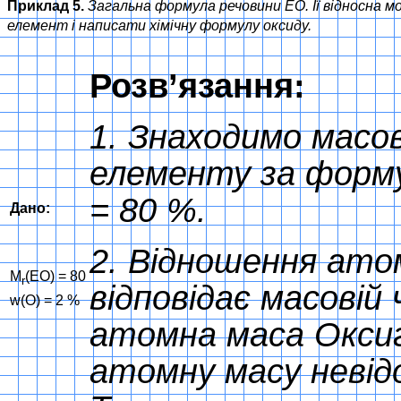
Приклад 5.
Загальна формула речовини ЕО. Її відносна м
елемент і написати хімічну формулу оксиду.
Розв’язання:
1. Знаходимо масо
елементу за форм
= 80 %.
Дано:
2. Відношення ато
M
(EO) = 80
r
відповідає масовій
w(O) = 2 %
атомна маса Оксиг
атомну масу невід