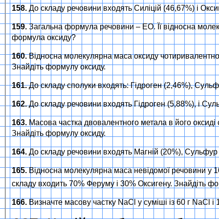
158.
До складу речовини входять Силіцій (46,67%) і Окс
159.
Загальна формула речовини – ЕО. Її відносна молеку
формула оксиду?
160.
Відносна молекулярна маса оксиду чотиривалентног
Знайдіть формулу оксиду.
161.
До складу сполуки входять: Гідроген (2,46%), Сульфу
162.
До складу речовини входять Гідроген (5,88%), і Сул
163.
Масова частка двовалентного метала в його оксиді 
Знайдіть формулу оксиду.
164.
До складу речовини входять Магній (20%), Сульфур 
165.
Відносна молекулярна маса невідомої речовини у 10
складу входить 70% Феруму і 30% Оксигену. Знайдіть ф
166.
Визначте масову частку NaCl у суміші із 60 г NaCl і 