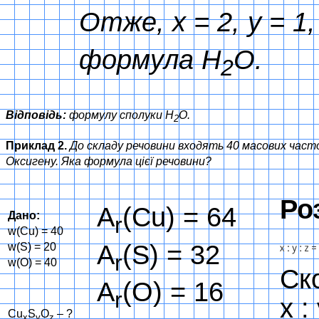
Отже, x = 2, y = 1
формула H
O.
2
Відповідь:
формулу сполуки H
O.
2
Приклад 2.
До складу речовини входять 40 масових часто
Оксигену. Яка формула цієї речовини?
Ро
A
(Cu) = 64
Дано:
r
w(Cu) = 40
A
(S) = 32
w(S) = 20
r
w(O) = 40
Ск
A
(O) = 16
r
x :
Cu
S
O
– ?
x
y
z