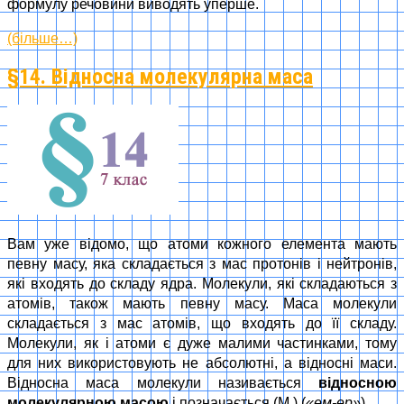
формулу речовини виводять уперше.
(більше…)
§14. Відносна молекулярна маса
Вам уже відомо, що атоми кожного елемента мають
певну масу, яка складається з мас протонів і нейтронів,
які входять до складу ядра. Молекули, які складаються з
атомів, також мають певну масу. Маса молекули
складається з мас атомів, що входять до її складу.
Молекули, як і атоми є дуже малими частинками, тому
для них використовують не абсолютні, а відносні маси.
Відносна маса молекули називається
відносною
молекулярною масою
і позначається (M
) (
«ем-ер»
).