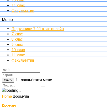
10 клас
11 клас
Факультатив
Меню
Підручники 7-11 клас онлайн
7 клас
8 клас
9 клас
10 клас
11 клас
Факультатив
запам'ятати мене
Увійти
Home
формула
Вступ