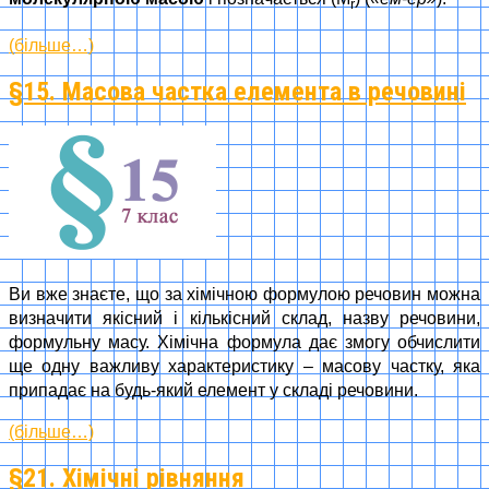
r
(більше…)
§15. Масова частка елемента в речовині
Ви вже знаєте, що за хімічною формулою речовин можна
визначити якісний і кількісний склад, назву речовини,
формульну масу. Хімічна формула дає змогу обчислити
ще одну важливу характеристику – масову частку, яка
припадає на будь-який елемент у складі речовини.
(більше…)
§21. Хімічні рівняння