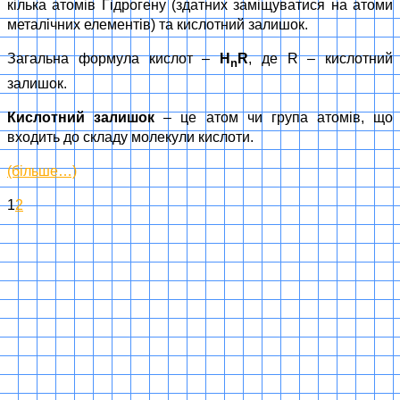
кілька атомів Гідрогену (здатних заміщуватися на атоми
металічних елементів) та кислотний залишок.
Загальна формула кислот –
H
R
, де R – кислотний
n
залишок.
Кислотний залишок
– це атом чи група атомів, що
входить до складу молекули кислоти.
(більше…)
1
2