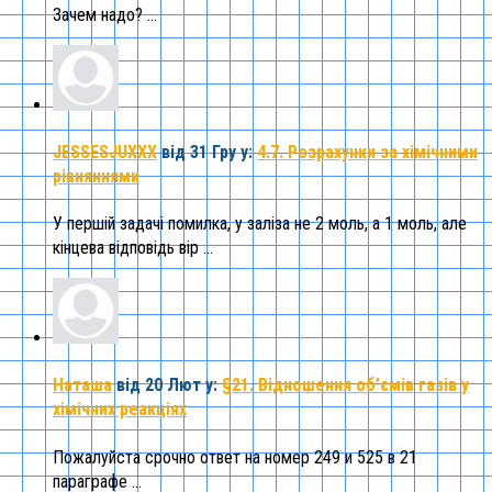
Зачем надо? ...
JESSESJUXXX
від 31 Гру
у:
4.7. Розрахунки за хімічними
рівняннями
У першій задачі помилка, у заліза не 2 моль, а 1 моль, але
кінцева відповідь вір ...
Наташа
від 20 Лют
у:
§21. Відношення об’ємів газів у
хімічних реакціях
Пожалуйста срочно ответ на номер 249 и 525 в 21
параграфе ...