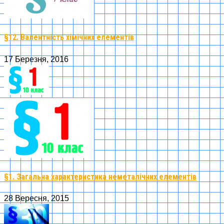
§12. Валентність хімічних елементів
17 Березня, 2016
§1. Загальна характеристика неметалічних елементів
28 Вересня, 2015