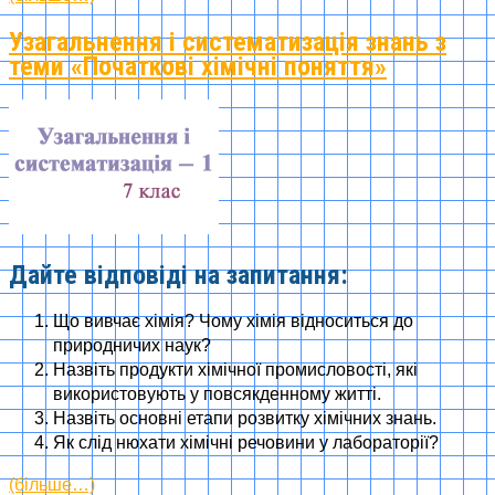
Узагальнення і систематизація знань з
теми «Початкові хімічні поняття»
Дайте відповіді на запитання:
Що вивчає хімія? Чому хімія відноситься до
природничих наук?
Назвіть продукти хімічної промисловості, які
використовують у повсякденному житті.
Назвіть основні етапи розвитку хімічних знань.
Як слід нюхати хімічні речовини у лабораторії?
(більше…)