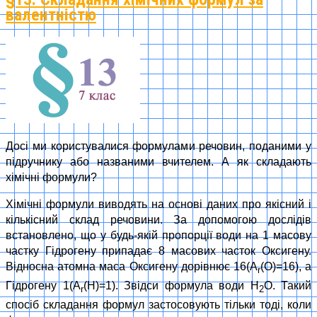
валентністю
Досі ми користувалися формулами речовин, поданими у
підручнику або названими вчителем. А як складають
хімічні формули?
Хімічні формули виводять на основі даних про якісний і
кількісний склад речовини. За допомогою дослідів
встановлено, що у будь-якій пропорції води на 1 масову
частку Гідрогену припадає 8 масових часток Оксигену.
Відносна атомна маса Оксигену дорівнює 16(A
(O)=16), а
r
Гідрогену 1(A
(Н)=1). Звідси формула води Н
О. Такий
r
2
спосіб складання формул застосовують тільки тоді, коли