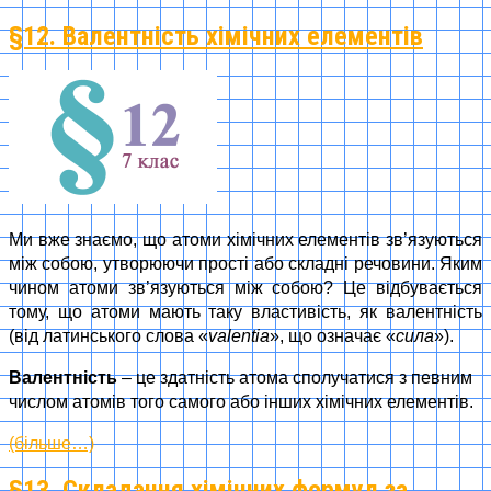
§12. Валентність хімічних елементів
Ми вже знаємо, що атоми хімічних елементів зв’язуються
між собою, утворюючи прості або складні речовини. Яким
чином атоми зв’язуються між собою? Це відбувається
тому, що атоми мають таку властивість, як валентність
(від латинського слова «
valentia
», що означає «
сила
»).
Валентність
– це здатність атома сполучатися з певним
числом атомів того самого або інших хімічних елементів.
(більше…)
§13. Складання хімічних формул за