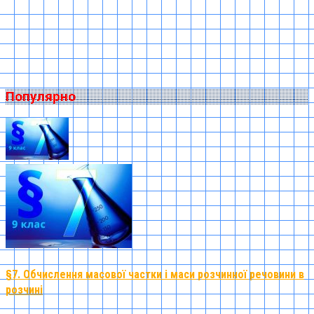
Популярно
§7. Обчислення масової частки і маси розчинної речовини в
розчині