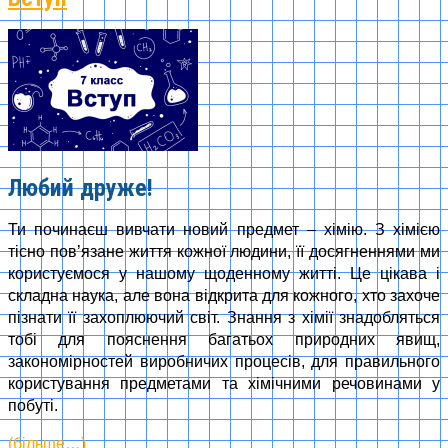
Любий друже!
Ти починаєш вивчати новий предмет – хімію. З хімією
тісно пов’язане життя кожної людини, її досягненнями ми
користуємося у нашому щоденному житті. Це цікава і
складна наука, але вона відкрита для кожного, хто захоче
пізнати її захоплюючий світ. Знання з хімії знадобляться
тобі для пояснення багатьох природних явищ,
закономірностей виробничих процесів, для правильного
користування предметами та хімічними речовинами у
побуті.
(більше…)