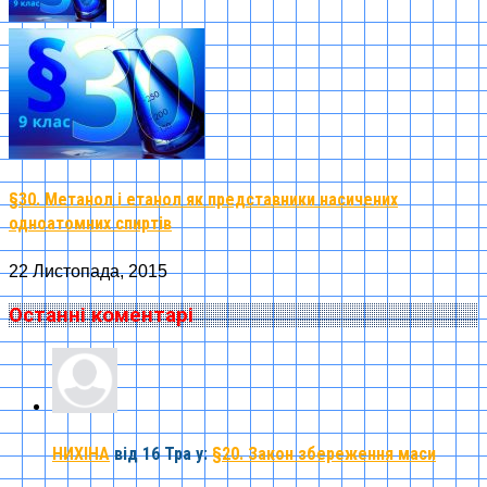
§30. Метанол і етанол як представники насичених
одноатомних спиртів
22 Листопада, 2015
Останні коментарі
НИХІНА
від 16 Тра
у:
§20. Закон збереження маси