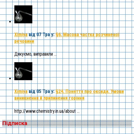
Ximiya
від 07 Тра
у:
§6. Масова частка розчиненої
речовини
Дякуємо, виправили ...
Ximiya
від 05 Тра
у:
§24. Поняття про оксиди. Умови
виникнення й припинення горіння
http://www.chemistry.in.ua/about ...
Підписка