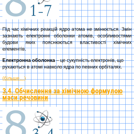
Під час хімічних реакцій ядро атома не змінюється. Змін
зазнають електронні оболонки атомів, особливостями
будови яких пояснюються властивості хімічних
елементів.
Електронна оболонка
– це сукупність електронів, що
рухаються в атомі навколо ядра по певних орбіталях.
(більше…)
3.4. Обчислення за хімічною формулою
маси речовини