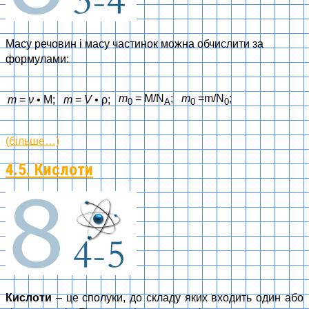
Масу речовин і масу частинок можна обчислити за
формулами:
m
= M/N
;
m
=m/N
;
m
=
ν
• M;
m
=
V
• ρ;
0
A
0
0
(більше…)
4.5. Кислоти
Кислоти
– це сполуки, до складу яких входить один або