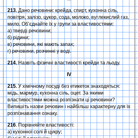
213.
Дано речовини: крейда, спирт, кухонна сіль,
повітря, залізо, цукор, сода, молоко, вуглекислий газ,
мило. Об’єднайте їх у групи за властивостями:
а) тверді речовини;
б) рідини;
в) речовини, які мають запах;
г) речовини, розчинні у воді.
214.
Назвіть фізичні властивості крейди та льоду.
IV
215.
У хімічному посуді без етикеток знаходяться:
мідь, мармур, кухонна сіль, оцет. За якими
властивостями можна розпізнати ці речовини?
Випишіть назви речовин і найбільш характерну для їх
розпізнавання ознаку.
216
. Порівняйте властивості:
а) кухонної солі й цукру;