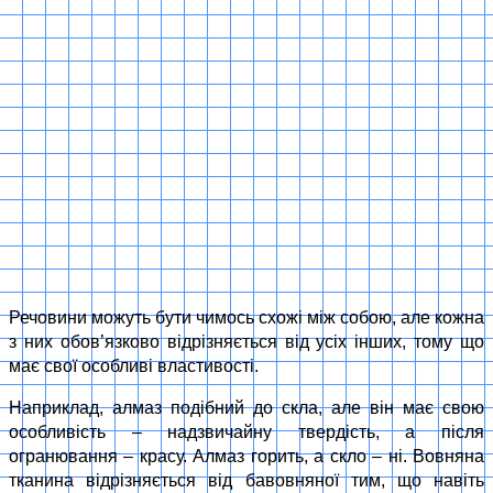
Речовини можуть бути чимось схожі між собою, але кожна
з них обов’язково відрізняється від усіх інших, тому що
має свої особливі властивості.
Наприклад, алмаз подібний до скла, але він має свою
особливість – надзвичайну твердість, а після
огранювання – красу. Алмаз горить, а скло – ні. Вовняна
тканина відрізняється від бавовняної тим, що навіть