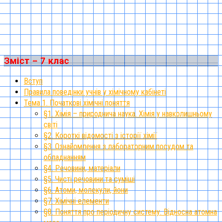
Зміст – 7 клас
Вступ
Правила поведінки учнів у хімічному кабінеті
Тема 1. Початкові хімічні поняття
§1. Хімія – природнича наука. Хімія у навколишньому
світі
§2. Короткі відомості з історії хімії
§3. Ознайомлення з лабораторним посудом та
обладнанням
§4. Речовини, матеріали
§5. Чисті речовини та суміші
§6. Атоми, молекули, йони
§7. Хімічні елементи
§8. Поняття про періодичну систему. Відносна атомна