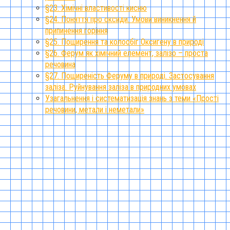
§23. Хімічні властивості кисню
§24. Поняття про оксиди. Умови виникнення й
припинення горіння
§25. Поширення та колообіг Оксигену в природі
§26. Ферум як хімічний елемент, залізо – проста
речовина
§27. Поширеність Феруму в природі. Застосування
заліза. Руйнування заліза в природних умовах
Узагальнення і систематизація знань з теми «Прості
речовини, метали і неметали»