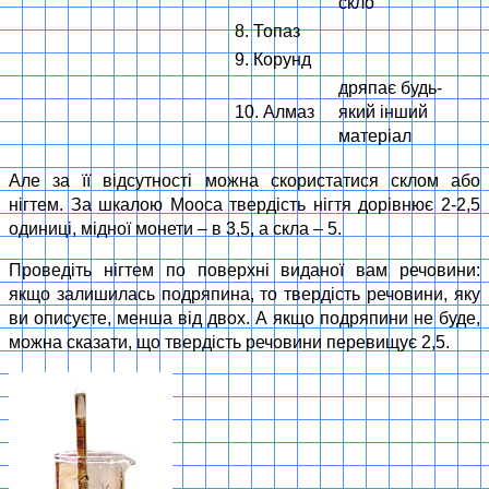
скло
8. Топаз
9. Корунд
дряпає будь-
10. Алмаз
який інший
матеріал
Але за її відсутності можна скористатися склом або
нігтем. За шкалою Мооса твердість нігтя дорівнює 2-2,5
одиниці, мідної монети – в 3,5, а скла – 5.
Проведіть нігтем по поверхні виданої вам речовини:
якщо залишилась подряпина, то твердість речовини, яку
ви описуєте, менша від двох. А якщо подряпини не буде,
можна сказати, що твердість речовини перевищує 2,5.