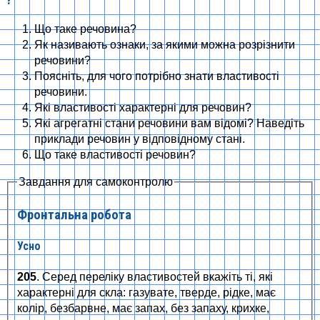
?
Що таке речовина?
Як називають ознаки, за якими можна розрізнити
речовини?
Поясніть, для чого потрібно знати властивості
речовини.
Які властивості характерні для речовин?
Які агрегатні стани речовини вам відомі? Наведіть
приклади речовин у відповідному стані.
Що таке властивості речовин?
Завдання для самоконтролю
Фронтальна робота
Усно
205
. Серед переліку властивостей вкажіть ті, які
характерні для скла: газувате, тверде, рідке, має
колір, безбарвне, має запах, без запаху, крихке,