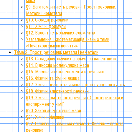
маса
§9. Багатоманітність речовин. Прості речовини.
Метали і неметали
§10. Складні речовини
§11. Хімічні формули
§12. Валентність хімічних елементів
Узагальнення і систематизація знань з теми
«Початкові хімічні поняття»
Тема 2. Прості речовини, метали і неметали
§13. Складання хімічних формул за валентністю
§14. Відносна молекулярна маса
§15. Масова частка елемента в речовині
§16. Фізичні та хімічні явища
§17. Хімічні реакції та явища, що їх супроводжують
§18. Фізичні властивості речовин
§19. Хімічні властивості речовин. Спостереження й
експеримент у хімії
§20. Закон збереження маси
§21. Хімічні рівняння
§22. Оксиген як хімічний елемент. Кисень – проста
речовина