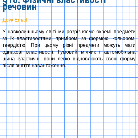
речовин
Друк
Email
У навколишньому світі ми розрізняємо окремі предмети
за їх властивостями, приміром, за формою, кольором,
твердістю. При цьому різні предмети можуть мати
однакові властивості. Гумовий м’ячик і автомобільна
шина еластичні, вони легко відновлюють свою форму
після зняття навантаження.