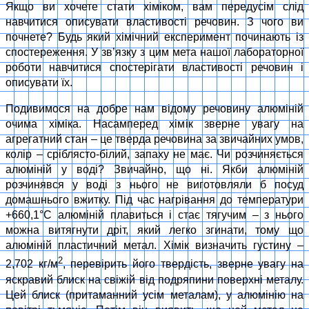
Якщо ви хочете стати хіміком, вам передусім слід
навчитися описувати властивості речовин. З чого ви
почнете? Будь який хімічний експеримент починають із
спостереження. У зв’язку з цим мета нашої лабораторної
роботи навчитися спостерігати властивості речовин і
описувати їх.
Подивимося на добре нам відому речовину алюміній
очима хіміка. Насамперед хімік зверне увагу на
агрегатний стан – це тверда речовина за звичайних умов,
колір – сріблясто-білий, запаху не має. Чи розчиняється
алюміній у воді? Звичайно, що ні. Якби алюміній
розчинявся у воді з нього не виготовляли б посуд
домашнього вжитку. Під час нагрівання до температури
+660,1°С алюміній плавиться і стає тягучим – з нього
можна витягнути дріт, який легко згинати, тому що
алюміній пластичний метал. Хімік визначить густину –
2
2,702 кг/м
, перевірить його твердість, зверне увагу на
яскравий блиск на свіжій від подряпини поверхні металу.
Цей блиск (притаманний усім металам), у алюмінію на