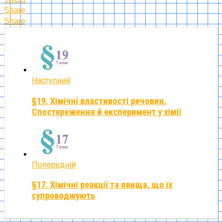
Share
Share
Наступний
§19. Хімічні властивості речовин.
Спостереження й експеримент у хімії
Попередній
§17. Хімічні реакції та явища, що їх
супроводжують