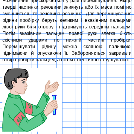
Розчинення прискорюється у разі перемішування. Якщо
тверді частинки речовини зникнуть або їх маса помітно
зменшиться, то речовина розчинна. Для перемішування
рідини пробірку беруть великим і вказівним пальцями
лівої руки біля отвору і підтримують середнім пальцем.
Потім вказівним пальцем правої руки злегка б’ють
скісними ударами по нижній частині пробірки.
Перемішувати рідину можна скляною паличкою,
піднімаючи й опускаючи її. Забороняється закривати
отвір пробірки пальцем, а потім інтенсивно струшувати її.