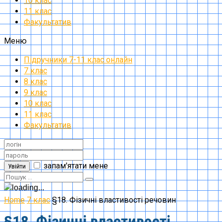
10 клас
11 клас
Факультатив
Меню
Підручники 7-11 клас онлайн
7 клас
8 клас
9 клас
10 клас
11 клас
Факультатив
запам'ятати мене
Увійти
Home
7 клас
§18. Фізичні властивості речовин
§18. Фізичні властивості