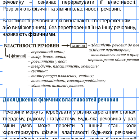
речовину – означає перерахувати її властивості.
Розрізняють фізичні та хімічні властивості речовин.
Властивості речовини, які визначають спостереженням
або вимірюванням, без перетворення її на іншу речовину,
називають
фізичними
.
Дослідження фізичних властивостей речовин
Речовини можуть перебувати у різних агрегатних станах:
твердому, рідкому і газуватому. Будь-яка речовина у разі
зміни умов може перейти в інший стан. Коли
характеризують фізичні властивості будь-якої речовини