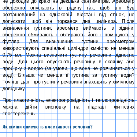
не доходив до краю на декілька сантиметрів. Ареометр
обережно опускають в рідину так, щоб він був
розташований на однаковій відстані від стінок, не
допускати, щоб він торкався дна циліндра. Після
визначення густини, ареометр виймають із рідини,
обережно обмивають і обтирають його і поміщують у
футляр. Для визначення густини ареометром
використовують спеціальні циліндри ємністю не менше
0,75 мл. Можна визначити густину речовини відносно
води. Для цього опускають речовину в склянку або
пробірку з водою (за умови, що вона не розчиняється у
воді). Більша чи менша її густина за густину води?
Точніші дані про густину речовини знаходять у хімічному
довіднику.
Про пластичність, електропровідність і теплопровідність
можна дійти висновку на підставі життєвих
спостережень.
Як хіміки описують властивості речовин?