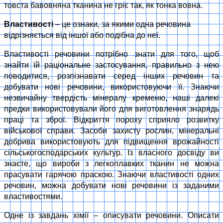
товста бавовняна тканина не гріє так, як тонка вовна.
Властивості
– це ознаки, за якими одна речовина
відрізняється від іншої або подібна до неї.
Властивості речовини потрібно знати для того, щоб
знайти їй раціональне застосування, правильно з нею
поводитися, розпізнавати серед інших речовин та
добувати нові речовини, використовуючи її. Знаючи
незвичайну твердість мінералу кременю, наші далекі
предки використовували його для виготовлення знарядь
праці та зброї. Відкриття пороху сприяло розвитку
військової справи. Засоби захисту рослин, мінеральні
добрива використовують для підвищення врожайності
сільськогосподарських культур. Із власного досвіду ви
знаєте, що вироби з легкоплавких тканин не можна
прасувати гарячою праскою. Знаючи властивості одних
речовин, можна добувати нові речовини із заданими
властивостями.
Одне із завдань хімії – описувати речовини. Описати