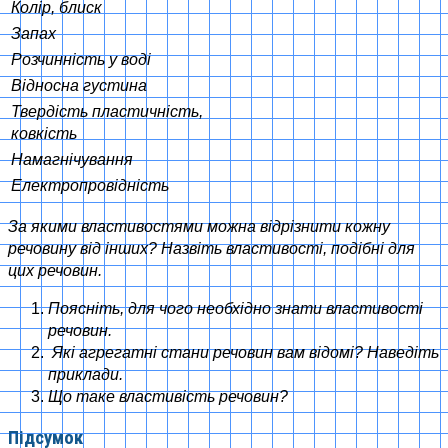
Колір, блиск
Запах
Розчинність у воді
Відносна густина
Твердість пластичність,
ковкість
Намагнічування
Електропровідність
За якими властивостями можна відрізнити кожну
речовину від інших? Назвіть властивості, подібні для
цих речовин.
Поясніть, для чого необхідно знати властивості
речовин.
Які агрегатні стани речовин вам відомі? Наведіть
приклади.
Що таке властивість речовин?
Підсумок