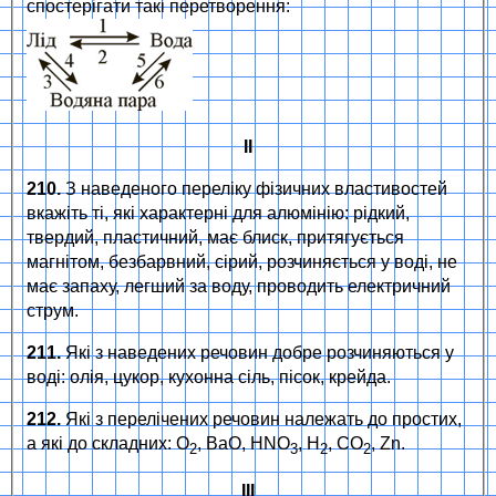
спостерігати такі перетворення:
ІІ
210.
З наведеного переліку фізичних властивостей
вкажіть ті, які характерні для алюмінію: рідкий,
твердий, пластичний, має блиск, притягується
магнітом, безбарвний, сірий, розчиняється у воді, не
має запаху, легший за воду, проводить електричний
струм.
211.
Які з наведених речовин добре розчиняються у
воді: олія, цукор, кухонна сіль, пісок, крейда.
212.
Які з перелічених речовин належать до простих,
а які до складних: O
, BaO, HNO
, H
, CO
, Zn.
2
3
2
2
ІІІ