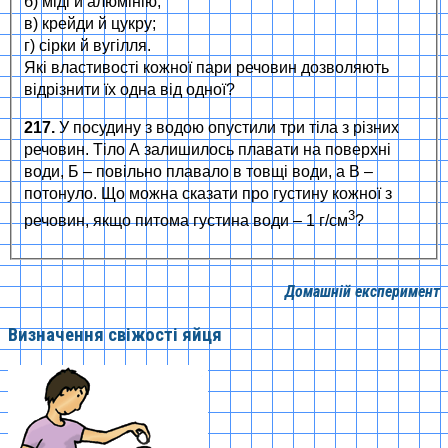
б) міді й алюмінію;
в) крейди й цукру;
г) сірки й вугілля.
Які властивості кожної пари речовин дозволяють
відрізнити їх одна від одної?
217.
У посудину з водою опустили три тіла з різних
речовин. Тіло А залишилось плавати на поверхні
води, Б – повільно плавало в товщі води, а В –
потонуло. Що можна сказати про густину кожної з
3
речовин, якщо питома густина води – 1 г/см
?
Домашній експеримент
Визначення свіжості яйця