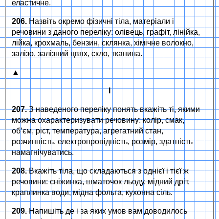
еластичне.
206.
Назвіть окремо фізичні тіла, матеріали і
речовини з даного переліку: олівець, графіт, лінійка,
лійка, крохмаль, бензин, склянка, хімічне волокно,
залізо, залізний цвях, скло, тканина.
▲
І
207.
З наведеного переліку понять вкажіть ті, якими
можна охарактеризувати речовину: колір, смак,
об’єм, ріст, температура, агрегатний стан,
розчинність, електропровідність, розмір, здатність
намагнічуватись.
208.
Вкажіть тіла, що складаються з однієї і тієї ж
речовини: сніжинка, шматочок льоду, мідний дріт,
краплинка води, мідна фольга, кухонна сіль.
209.
Напишіть де і за яких умов вам доводилось