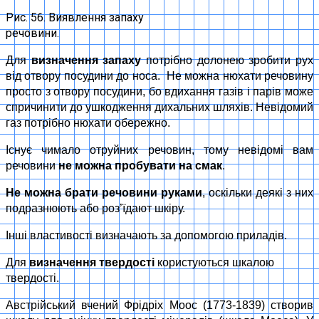
Рис. 56. Виявлення запаху
речовини.
Для
визначення запаху
потрібно долонею зробити рух
від отвору посудини до носа. Не можна нюхати речовину
просто з отвору посудини, бо вдихання газів і парів може
спричинити до ушкодження дихальних шляхів. Невідомий
газ потрібно нюхати обережно.
Існує чимало отруйних речовин, тому невідомі вам
речовини
не можна пробувати на смак
.
Не можна брати речовини руками
, оскільки деякі з них
подразнюють або роз’їдают шкіру.
Інші властивості визначають за допомогою приладів.
Для
визначення твердості
користуються шкалою
твердості.
Австрійський вчений Фрідріх Моос (1773-1839) створив