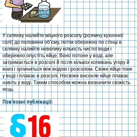
У склянку налийте міцного розсолу (розчину кухонної
солі) до половини об’єму, потім обережно по стінці в
склянку налийте невелику кількість чистої води і
обережно опустіть яйце. Воно потоне у воді, але
затримається в розсолі й після кількох коливань угору й
вниз і зупиниться між водою і розсолом. Свіже яйце тоне
у воді і плаває в розсолі. Несвіже висохле яйце плаває
навіть у воді. Таким способом можна визначити свіжість
яєць.
Пов'язані публікації: