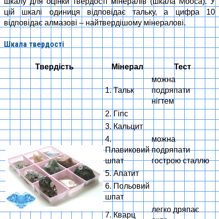
шкалу для оцінки твердості мінералів (шкала Мооса). У
цій шкалі одиниця відповідає тальку, а цифра 10
відповідає алмазові – найтвердішому мінералові.
Шкала твердості
Твердість
Мінерал
Тест
можна
1. Тальк
подряпати
нігтем
2. Гіпс
3. Кальцит
4.
можна
Плавиковий
подряпати
шпат
гострою сталлю
5. Апатит
6. Польовий
шпат
легко дряпає
7. Кварц