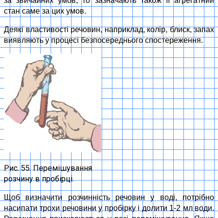
за звичайних умов, то зазначають також її агрегатний
стан саме за цих умов.
Деякі властивості речовин, наприклад, колір, блиск, запах
виявляють у процесі безпосереднього спостереження.
Рис. 55. Перемішування
розчину в пробірці.
Щоб визначити розчинність речовин у воді, потрібно
насипати трохи речовини у пробірку і долити 1-2 мл води.