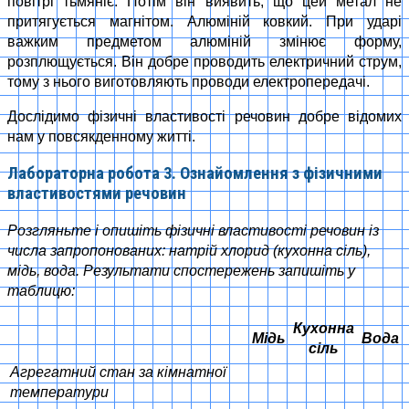
повітрі тьмяніє. Потім він виявить, що цей метал не
притягується магнітом. Алюміній ковкий. При ударі
важким предметом алюміній змінює форму,
розплющується. Він добре проводить електричний струм,
тому з нього виготовляють проводи електропередачі.
Дослідимо фізичні властивості речовин добре відомих
нам у повсякденному житті.
Лабораторна робота 3. Ознайомлення з фізичними
властивостями речовин
Розгляньте і опишіть фізичні властивості речовин із
числа запропонованих: натрій хлорид (кухонна сіль),
мідь, вода. Результати спостережень запишіть у
таблицю:
Кухонна
Мідь
Вода
сіль
Агрегатний стан за кімнатної
температури