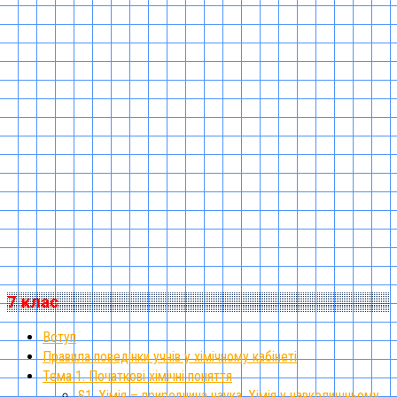
7 клас
Вступ
Правила поведінки учнів у хімічному кабінеті
Тема 1. Початкові хімічні поняття
§1. Хімія – природнича наука. Хімія у навколишньому