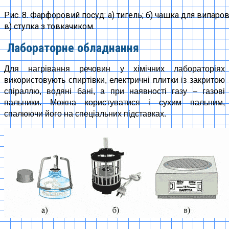
Рис. 8. Фарфоровий посуд: а) тигель; б) чашка для випаро
в) ступка з товкачиком.
Лабораторне обладнання
Для нагрівання речовин у хімічних лабораторіях
використовують спиртівки, електричні плитки із закритою
спіраллю, водяні бані, а при наявності газу – газові
пальники. Можна користуватися і сухим пальним,
спалюючи його на спеціальних підставках.