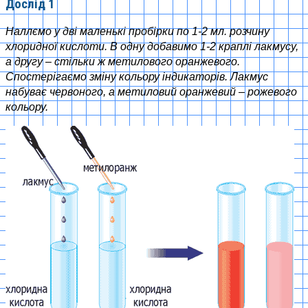
Дослід 1
Наллємо у дві маленькі пробірки по 1-2 мл. розчину
хлоридної кислоти. В одну добавимо 1-2 краплі лакмусу,
а другу – стільки ж метилового оранжевого.
Спостерігаємо зміну кольору індикаторів. Лакмус
набуває червоного, а метиловий оранжевий – рожевого
кольору.