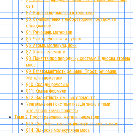
світі
§2. Короткі відомості з історії хімії
§3. Ознайомлення з лабораторним посудом та
обладнанням
§4. Речовини, матеріали
§5. Чисті речовини та суміші
§6. Атоми, молекули, йони
§7. Хімічні елементи
§8. Поняття про періодичну систему. Відносна атомна
маса
§9. Багатоманітність речовин. Прості речовини.
Метали і неметали
§10. Складні речовини
§11. Хімічні формули
§12. Валентність хімічних елементів
Узагальнення і систематизація знань з теми
«Початкові хімічні поняття»
Тема 2. Прості речовини, метали і неметали
§13. Складання хімічних формул за валентністю
§14. Відносна молекулярна маса