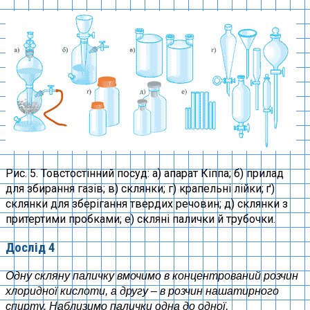
Рис. 5. Товстостінний посуд: а) апарат Кіппа; б) прилад
для збирання газів; в) склянки; г) крапельні лійки; ґ)
склянки для зберігання твердих речовин; д) склянки з
притертими пробками; е) скляні палички й трубочки.
Дослід 4
Одну скляну паличку вмочимо в концентрований розчин
хлоридної кислоти, а другу – в розчин нашатирного
спирту. Наблизимо палички одна до одної,