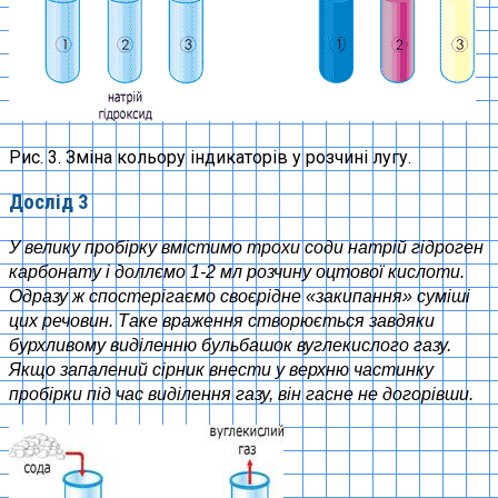
Рис. 3. Зміна кольору індикаторів у розчині лугу.
Дослід 3
У велику пробірку вмістимо трохи соди натрій гідроген
карбонату і доллємо 1-2 мл розчину оцтової кислоти.
Одразу ж спостерігаємо своєрідне «закипання» суміші
цих речовин. Таке враження створюється завдяки
бурхливому виділенню бульбашок вуглекислого газу.
Якщо запалений сірник внести у верхню частинку
пробірки під час виділення газу, він гасне не догорівши.