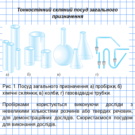
Тонкостінний скляний посуд загального
призначення
Рис. 1. Посуд загального призначення: а) пробірки; б)
хімічні склянки; в) колби; г) газовідвідні трубки.
Пробірками користуються виконуючи досліди з
невеликими кількостями розчинів або твердих речовин,
для демонстраційних дослідів. Скористаємося посудом
для виконання дослідів.