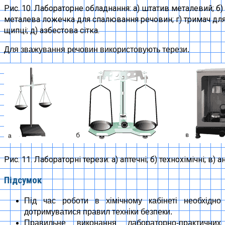
Рис. 10. Лабораторне обладнання: а) штатив металевий; б)
металева ложечка для спалювання речовин; г) тримач для 
щипці; д) азбестова сітка.
Для зважування речовин використовують терези.
Рис. 11. Лабораторні терези: а) аптечні; б) технохімічні; в) а
Підсумок
Під час роботи в хімічному кабінеті необхідно
дотримуватися правил техніки безпеки.
Правильне виконання лабораторно-практичних