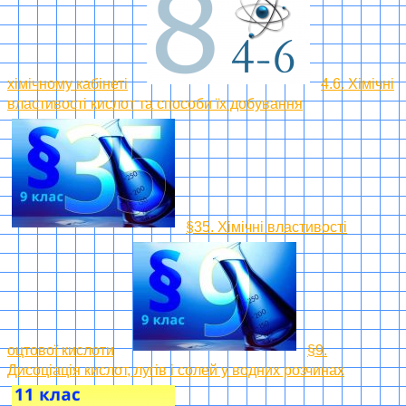
хімічному кабінеті
4.6. Хімічні
властивості кислот та способи їх добування
§35. Хімічні властивості
оцтової кислоти
§9.
Дисоціація кислот, лугів і солей у водних розчинах