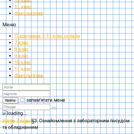
10 клас
11 клас
Факультатив
Меню
Підручники 7-11 клас онлайн
7 клас
8 клас
9 клас
10 клас
11 клас
Факультатив
запам'ятати мене
Увійти
Home
7 клас
§3. Ознайомлення з лабораторним посудом
та обладнанням