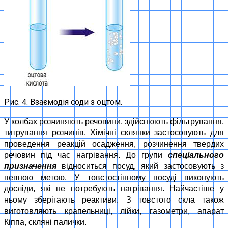
Рис. 4. Взаємодія соди з оцтом.
У колбах розчиняють речовини, здійснюють фільтрування,
титрування розчинів. Хімічні склянки застосовують для
проведення реакцій осадження, розчинення твердих
речовин під час нагрівання. До групи
спеціального
призначення
відноситься посуд, який застосовують з
певною метою. У товстостінному посуді виконують
досліди, які не потребують нагрівання. Найчастіше у
ньому зберігають реактиви. З товстого скла також
виготовляють крапельниці, лійки, газометри, апарат
Кіппа, скляні палички.