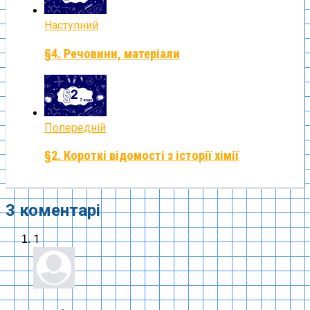
Наступний
§4. Речовини, матеріали
Попередній
§2. Короткі відомості з історії хімії
3 коментарі
1