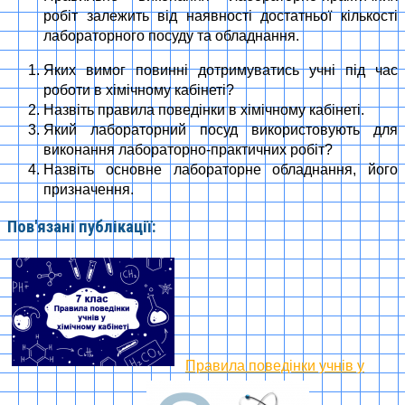
робіт залежить від наявності достатньої кількості
лабораторного посуду та обладнання.
Яких вимог повинні дотримуватись учні під час
роботи в хімічному кабінеті?
Назвіть правила поведінки в хімічному кабінеті.
Який лабораторний посуд використовують для
виконання лабораторно-практичних робіт?
Назвіть основне лабораторне обладнання, його
призначення.
Пов'язані публікації:
Правила поведінки учнів у