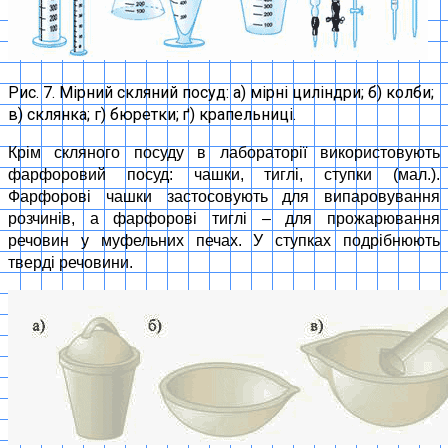
Рис. 7. Мірний скляний посуд: а) мірні циліндри; б) колби;
в) склянка; г) бюретки; ґ) крапельниці.
Крім скляного посуду в лабораторії використовують
фарфоровий посуд: чашки, тиглі, ступки (мал.).
Фарфорові чашки застосовують для випаровування
розчинів, а фарфорові тиглі – для прожарювання
речовин у муфельних печах. У ступках подрібнюють
тверді речовини.