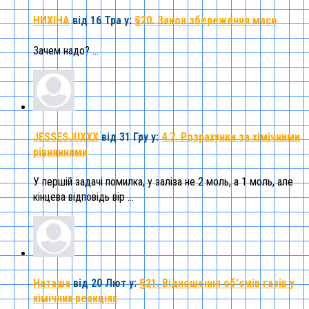
НИХІНА
від 16 Тра
у:
§20. Закон збереження маси
Зачем надо? ...
JESSESJUXXX
від 31 Гру
у:
4.7. Розрахунки за хімічними
рівняннями
У першій задачі помилка, у заліза не 2 моль, а 1 моль, але
кінцева відповідь вір ...
Наташа
від 20 Лют
у:
§21. Відношення об’ємів газів у
хімічних реакціях