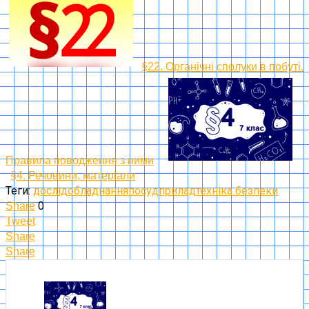
§22. Органічні сполуки в побуті.
Правила поводження з ними
§4. Речовини, матеріали
Теги:
дослід
обладнання
посуд
прилад
техніка безпеки
0
Share
Tweet
Share
Share