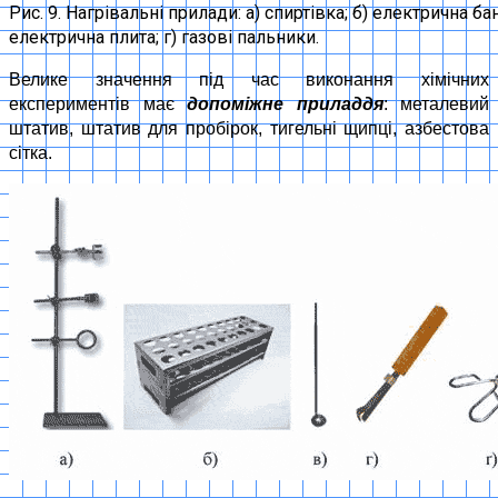
Рис. 9. Нагрівальні прилади: а) спиртівка; б) електрична б
електрична плита; г) газові пальники.
Велике значення під час виконання хімічних
експериментів має
допоміжне приладдя
: металевий
штатив, штатив для пробірок, тигельні щипці, азбестова
сітка.