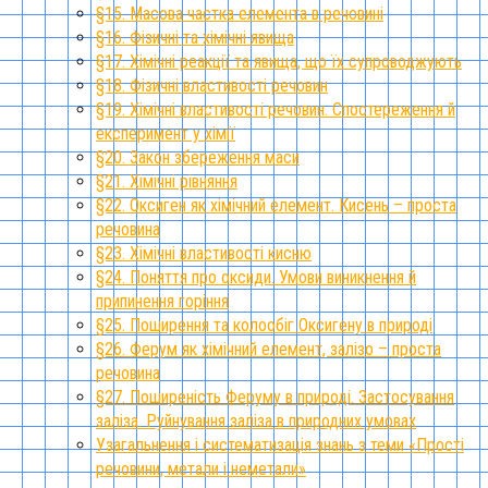
§15. Масова частка елемента в речовині
§16. Фізичні та хімічні явища
§17. Хімічні реакції та явища, що їх супроводжують
§18. Фізичні властивості речовин
§19. Хімічні властивості речовин. Спостереження й
експеримент у хімії
§20. Закон збереження маси
§21. Хімічні рівняння
§22. Оксиген як хімічний елемент. Кисень – проста
речовина
§23. Хімічні властивості кисню
§24. Поняття про оксиди. Умови виникнення й
припинення горіння
§25. Поширення та колообіг Оксигену в природі
§26. Ферум як хімічний елемент, залізо – проста
речовина
§27. Поширеність Феруму в природі. Застосування
заліза. Руйнування заліза в природних умовах
Узагальнення і систематизація знань з теми «Прості
речовини, метали і неметали»