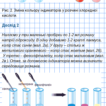
Рис. 2. Зміна кольору індикаторів у розчині хлоридної
кислоти.
Дослід 2
Наллємо у три маленькі пробірки по 1-2 мл розчину
натрій гідроксиду. В одну добавимо 1-2 краплі лакмуса,
колір стає синім (мал. 2а). У другу – стільки ж
метилового оранжевого – колір стає жовтим (мал. 2б).
У третю – фенолфталеїну, колір стає малиновим (мал.
2в ). Отже, за допомогою індикаторів можна визначити
середовище розчинів.