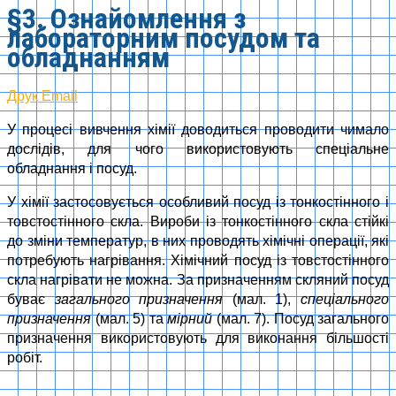
§3. Ознайомлення з
лабораторним посудом та
обладнанням
Друк
Email
У процесі вивчення хімії доводиться проводити чимало
дослідів, для чого використовують спеціальне
обладнання і посуд.
У хімії застосовується особливий посуд із тонкостінного і
товстостінного скла. Вироби із тонкостінного скла стійкі
до зміни температур, в них проводять хімічні операції, які
потребують нагрівання. Хімічний посуд із товстостінного
скла нагрівати не можна. За призначенням скляний посуд
буває
загального призначення
(мал. 1),
спеціального
призначення
(мал. 5) та
мірний
(мал. 7). Посуд загального
призначення використовують для виконання більшості
робіт.