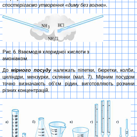
спостерігаємо утворення «диму без вогню».
Рис. 6. Взаємодія хлоридної кислоти з
амоніаком.
До
мірного посуду
належать піпетки, бюретки, колби,
циліндри, мензурки, склянки (мал. 7). Мірним посудом
точно визначають об’єм рідин, виготовляють розчини
різних концентрацій.