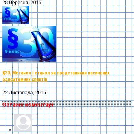
28 Вересня, 2015
§30. Метанол і етанол як представники насичених
одноатомних спиртів
22 Листопада, 2015
Останні коментарі