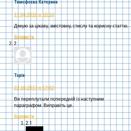
Тимофєєва Катерина
17.04.2016 о 10:16
Дякую за цікаву, змістовну, стислу та корисну статтю.
Відповісти
2
Тарік
22.10.2017 о 17:02
Ви переплутали попередній із наступним
параграфом. Виправіть це.
Відповісти
2.1