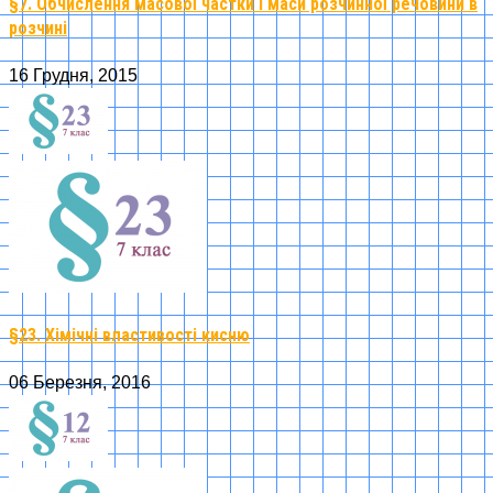
§7. Обчислення масової частки і маси розчинної речовини в
розчині
16 Грудня, 2015
§23. Хімічні властивості кисню
06 Березня, 2016