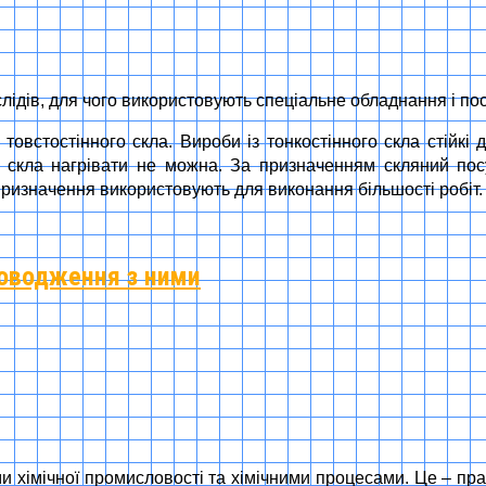
лідів, для чого використовують спеціальне обладнання і пос
 товстостінного скла. Вироби із тонкостінного скла стійкі 
го скла нагрівати не можна. За призначенням скляний по
 призначення використовують для виконання більшості робіт.
 поводження з ними
и хімічної промисловості та хімічними процесами. Це – пран