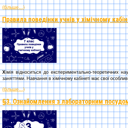
(більше…)
Правила поведінки учнів у хімічному кабін
Х
імія відноситься до експериментально-теоретичних наук
заняттями. Навчання в хімічному кабінеті має свої особли
(більше…)
§3. Ознайомлення з лабораторним посудо