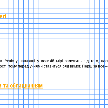
еті
. Успіх у навчанні у великій мірі залежить від того, на
вості, тому перед учнями ставиться ряд вимог. Перш за все 
м та обладнанням