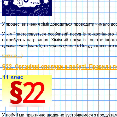
У процесі вивчення хімії доводиться проводити чимало дос
У хімії застосовується особливий посуд із тонкостінного і
потребують нагрівання. Хімічний посуд із товстостінно
призначення
(мал. 5) та
мірний
(мал. 7). Посуд загального
(більше…)
§22. Органічні сполуки в побуті. Правила
У побуті ми практично щоденно зустрічаємося з продуктам