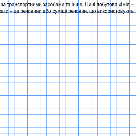
 за транспортними засобами та інше. Нині побутова хімія –
мікати – це речовини або суміші речовин, що використовують