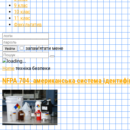
9 клас
10 клас
11 клас
Факультатив
запам'ятати мене
Увійти
Home
техніка безпеки
NFPA 704: американська система ідентифік