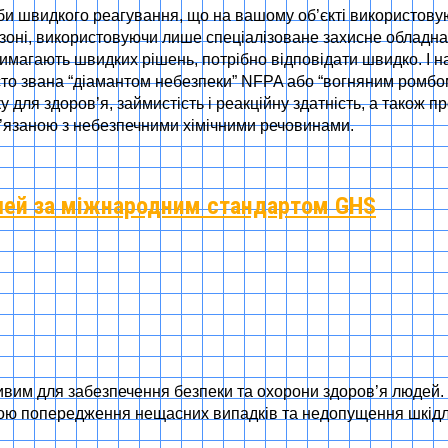
би швидкого реагування, що на вашому об’єкті використовую
 зоні, використовуючи лише спеціалізоване захисне обладн
вимагають швидких рішень, потрібно відповідати швидко. І на
асто звана “діамантом небезпеки” NFPA або “вогняним ромб
для здоров’я, займистість і реакційну здатність, а також п
’язаною з небезпечними хімічними речовинами.
шей за міжнародним стандартом GHS
им для забезпечення безпеки та охорони здоров’я людей. Ц
тою попередження нещасних випадків та недопущення шкідл