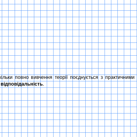
скільки повно вивчення теорії поєднується з практичними
–
відповідальність
.