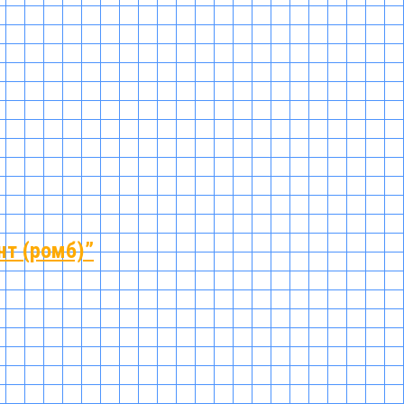
нт (ромб)”