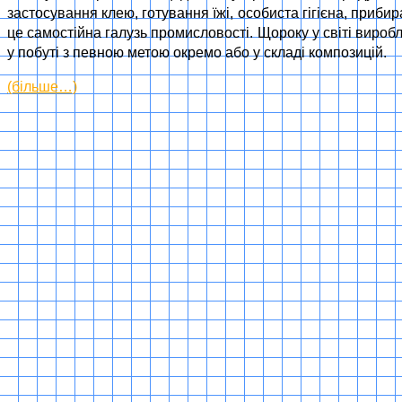
застосування клею, готування їжі, особиста гігієна, приб
це самостійна галузь промисловості. Щороку у світі виробл
у побуті з певною метою окремо або у складі композицій.
(більше…)