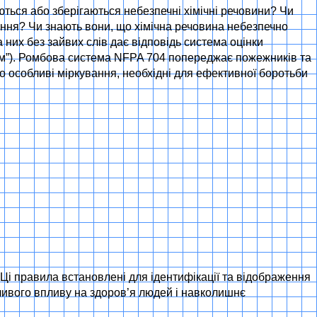
ться або зберігаються небезпечні хімічні речовини? Чи
ання? Чи знають вони, що хімічна речовина небезпечно
 них без зайвих слів дає відповідь система оцінки
ом”). Ромбова система NFPA 704 попереджає пожежників та
ро особливі міркування, необхідні для ефективної боротьби
і правила встановлені для ідентифікації та відображення
ивого впливу на здоров’я людей і навколишнє