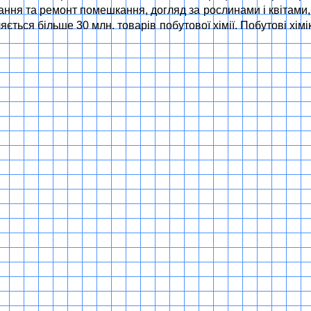
ирання та ремонт помешкання, догляд за рослинами і квітами,
яється більше 30 млн. товарів побутової хімії. Побутові хі