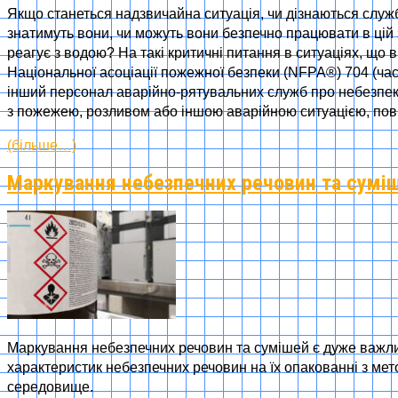
Якщо станеться надзвичайна ситуація, чи дізнаються служ
знатимуть вони, чи можуть вони безпечно працювати в цій
реагує з водою? На такі критичні питання в ситуаціях, що 
Національної асоціації пожежної безпеки (NFPA®) 704 (ч
інший персонал аварійно-рятувальних служб про небезпеку 
з пожежею, розливом або іншою аварійною ситуацією, пов
(більше…)
Маркування небезпечних речовин та сумі
Маркування небезпечних речовин та сумішей є дуже важлив
характеристик небезпечних речовин на їх
опакованн
і з ме
середовище.