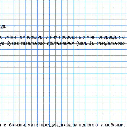
уд.
до зміни температур, в них проводять хімічні операції, які
суд буває
загального призначення
(мал. 1),
спеціального
ня білизни, миття посуду, догляд за підлогою та меблями,