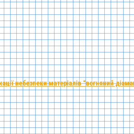
ації небезпеки матеріалів “вогняний діама