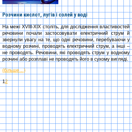
Розчини кислот, лугів і солей у воді
На межі XVIII-XIX століть, для дослідження властивостей
речовини почали застосовувати електричний струм й
звернули увагу на те, що одні речовини, перебуваючи у
водному розчині, проводять електричний струм, а інші –
не проводять. Речовини, які проводять струм у водному
розчині або розплаві не проводять його в сухому вигляді.
(більше…)
1
2