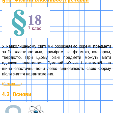
У навколишньому світі ми розрізняємо окремі предмети
за їх властивостями, приміром, за формою, кольором,
твердістю. При цьому різні предмети можуть мати
однакові властивості. Гумовий м’ячик і автомобільна
шина еластичні, вони легко відновлюють свою форму
після зняття навантаження.
(більше…)
4.3. Основи