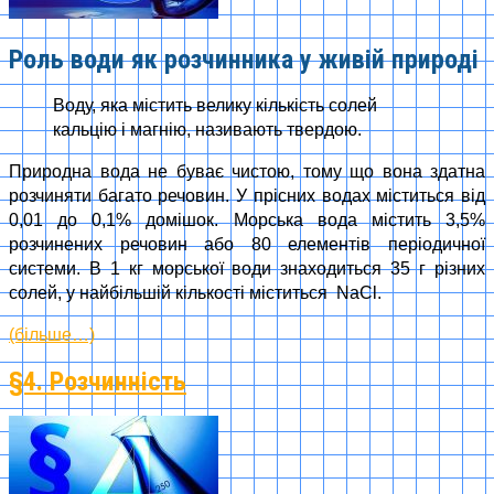
Роль води як розчинника у живій природі
Воду, яка містить велику кількість солей
кальцію і магнію, називають твердою.
Природна вода не буває чистою, тому що вона здатна
розчиняти багато речовин. У прісних водах міститься від
0,01 до 0,1% домішок. Морська вода містить 3,5%
розчинених речовин або 80 елементів періодичної
системи. В 1 кг морської води знаходиться 35 г різних
солей, у найбільшій кількості міститься NaCl.
(більше…)
§4. Розчинність