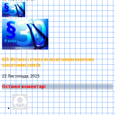
§30. Метанол і етанол як представники насичених
одноатомних спиртів
22 Листопада, 2015
Останні коментарі