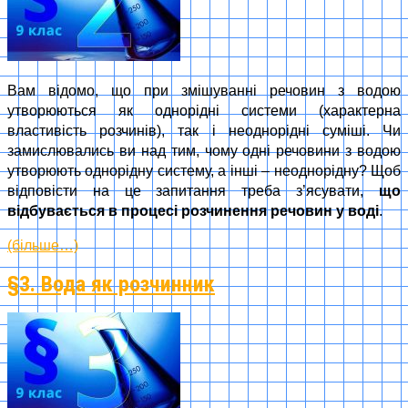
Вам відомо, що при змішуванні речовин з водою
утворюються як однорідні системи (характерна
властивість розчинів), так і неоднорідні суміші. Чи
замислювались ви над тим, чому одні речовини з водою
утворюють однорідну систему, а інші – неоднорідну? Щоб
відповісти на це запитання треба з’ясувати,
що
відбувається в процесі розчинення речовин у воді
.
(більше…)
§3. Вода як розчинник