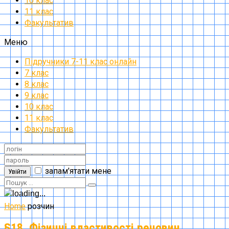
10 клас
11 клас
Факультатив
Меню
Підручники 7-11 клас онлайн
7 клас
8 клас
9 клас
10 клас
11 клас
Факультатив
запам'ятати мене
Увійти
Home
розчин
§18. Фізичні властивості речовин