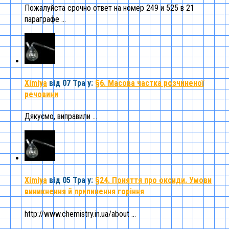
Пожалуйста срочно ответ на номер 249 и 525 в 21
параграфе ...
Ximiya
від 07 Тра
у:
§6. Масова частка розчиненої
речовини
Дякуємо, виправили ...
Ximiya
від 05 Тра
у:
§24. Поняття про оксиди. Умови
виникнення й припинення горіння
http://www.chemistry.in.ua/about ...