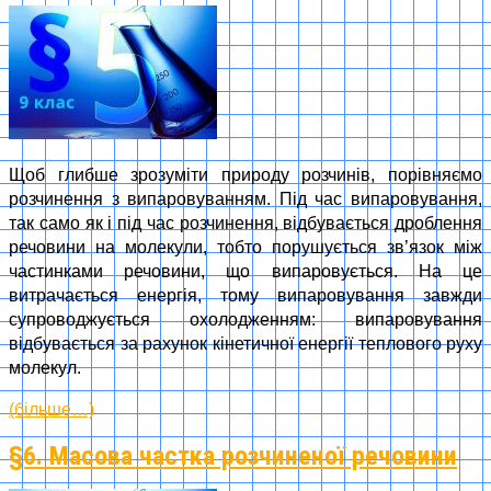
Щоб глибше зрозуміти природу розчинів, порівняємо
розчинення з випаровуванням. Під час випаровування,
так само як і під час розчинення, відбувається дроблення
речовини на молекули, тобто порушується зв’язок між
частинками речовини, що випаровується. На це
витрачається енергія, тому випаровування завжди
супроводжується охолодженням: випаровування
відбувається за рахунок кінетичної енергії теплового руху
молекул.
(більше…)
§6. Масова частка розчиненої речовини