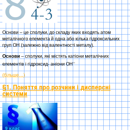
Основи – це сполуки, до складу яких входять атом
металічного елемента й одна або кілька гідроксильних
груп OH (залежно від валентності металу).
Основи
– сполуки, які містять катіони металічних
–
елементів і гідроксид- аніони ОН
(більше…)
§1. Поняття про розчини і дисперсні
системи