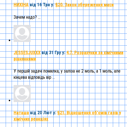
НИХІНА
від 16 Тра
у:
§20. Закон збереження маси
Зачем надо? ...
JESSESJUXXX
від 31 Гру
у:
4.7. Розрахунки за хімічними
рівняннями
У першій задачі помилка, у заліза не 2 моль, а 1 моль, але
кінцева відповідь вір ...
Наташа
від 20 Лют
у:
§21. Відношення об’ємів газів у
хімічних реакціях