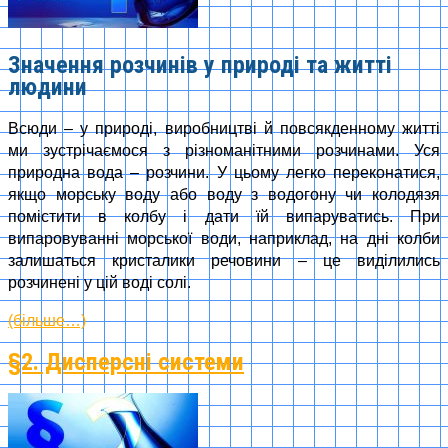
Значення розчинів у природі та житті
людини
Всюди – у природі, виробництві й повсякденному житті
ми зустрічаємося з різноманітними розчинами. Уся
природна вода – розчини. У цьому легко переконатися,
якщо морську воду або воду з водогону чи колодязя
помістити в колбу і дати їй випаруватись. При
випаровуванні морської води, наприклад, на дні колби
залишаться кристалики речовини – це виділились
розчинені у цій воді солі.
(більше…)
§2. Дисперсні системи