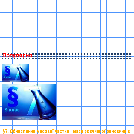
Популярно
§7. Обчислення масової частки і маси розчинної речовини в