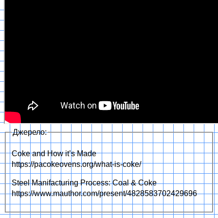
Джерело:
Coke and How it’s Made
https://pacokeovens.org/what-is-coke/
Steel Manifacturing Process: Coal & Coke
https://www.mauthor.com/present/4828583702429696