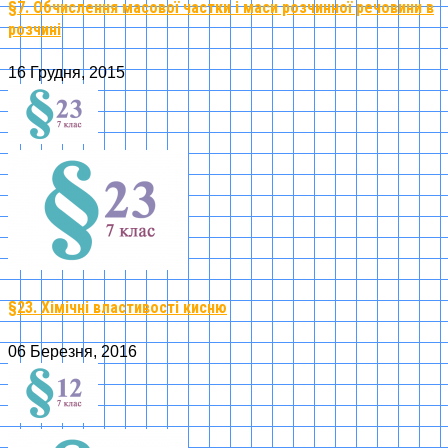
§7. Обчислення масової частки і маси розчинної речовини в
розчині
16 Грудня, 2015
§23. Хімічні властивості кисню
06 Березня, 2016