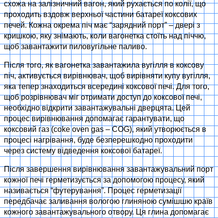
схожа на залізничний вагон, який рухається по колії, що
проходить вздовж верхньої частини батареї коксових
печей. Кожна окрема піч має “зарядний порт” – двері з
кришкою, яку знімають, коли вагонетка стоїть над піччю,
щоб завантажити пиловугільне паливо.
Після того, як вагонетка завантажила вугілля в коксову
піч, активується вирівнювач, щоб вирівняти купу вугілля,
яка тепер знаходиться всередині коксової печі. Для того,
щоб розрівнювач міг отримати доступ до коксової печі,
необхідно відкрити завантажувальні дверцята. Цей
процес вирівнювання допомагає гарантувати, що
коксовий газ (coke oven gas – COG), який утворюється в
процесі нагрівання, буде безперешкодно проходити
через систему відведення коксової батареї.
Після завершення вирівнювання завантажувальний порт
кожної печі герметизується за допомогою процесу, який
називається “футерування”. Процес герметизації
передбачає заливання вологою глиняною сумішшю країв
кожного завантажувального отвору. Ця глина допомагає