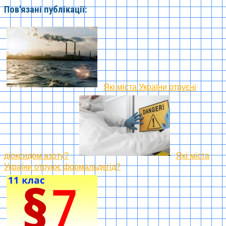
Пов'язані публікації:
Які міста України отруєні
діоксидом азоту?
Які міста
України отруює формальдегід?