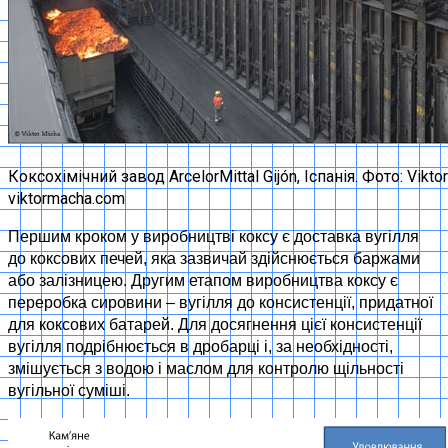
Коксохімічний завод ArcelorMittal Gijón, Іспанія. Фото: Vikto
viktormacha.com
Першим кроком у виробництві коксу є доставка вугілля
до коксових печей, яка зазвичай здійснюється баржами
або залізницею. Другим етапом виробництва коксу є
переробка сировини – вугілля до консистенції, придатної
для коксових батарей. Для досягнення цієї консистенції
вугілля подрібнюється в дробарці і, за необхідності,
змішується з водою і маслом для контролю щільності
вугільної суміші.