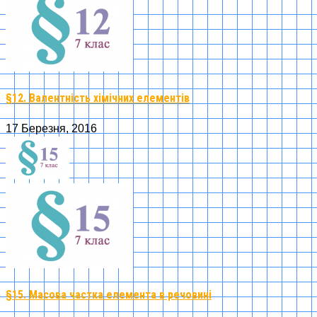
§12. Валентність хімічних елементів
17 Березня, 2016
§15. Масова частка елемента в речовині