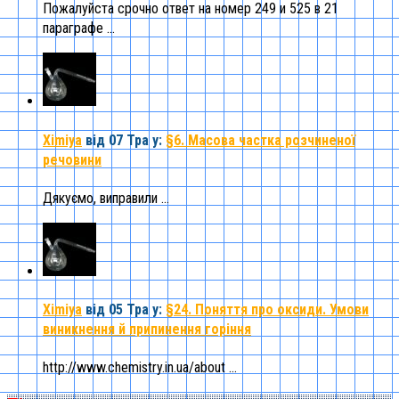
Пожалуйста срочно ответ на номер 249 и 525 в 21
параграфе ...
Ximiya
від 07 Тра
у:
§6. Масова частка розчиненої
речовини
Дякуємо, виправили ...
Ximiya
від 05 Тра
у:
§24. Поняття про оксиди. Умови
виникнення й припинення горіння
http://www.chemistry.in.ua/about ...