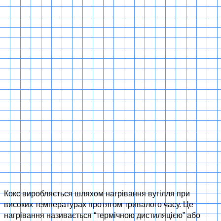
Кокс виробляється шляхом нагрівання вугілля при
високих температурах протягом тривалого часу. Це
нагрівання називається “термічною дистиляцією” або