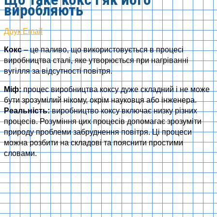
виробляють
Друк
Email
Кокс
– це паливо, що використовується в процесі
виробництва сталі, яке утворюється при нагріванні
вугілля за відсутності повітря.
Міф:
процес виробництва коксу дуже складний і не може
бути зрозумілий нікому, окрім науковця або інженера.
Реальність:
виробництво коксу включає низку різних
процесів. Розуміння цих процесів допомагає зрозуміти
природу проблеми забруднення повітря. Ці процеси
можна розбити на складові та пояснити простими
словами.