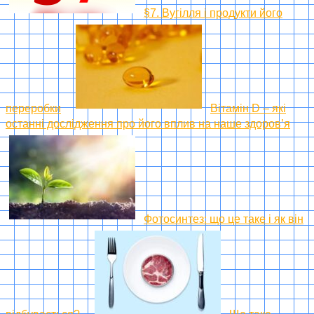
§7. Вугілля і продукти його
переробки
Вітамін D – які
останні дослідження про його вплив на наше здоров’я
Фотосинтез: що це таке і як він