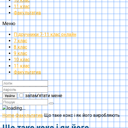
10 клас
11 клас
Факультатив
Меню
Підручники 7-11 клас онлайн
7 клас
8 клас
9 клас
10 клас
11 клас
Факультатив
запам'ятати мене
Увійти
Home
Факультатив
Що таке кокс і як його виробляють
Що таке кокс і як його