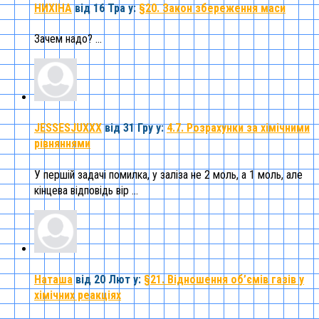
НИХІНА
від 16 Тра
у:
§20. Закон збереження маси
Зачем надо? ...
JESSESJUXXX
від 31 Гру
у:
4.7. Розрахунки за хімічними
рівняннями
У першій задачі помилка, у заліза не 2 моль, а 1 моль, але
кінцева відповідь вір ...
Наташа
від 20 Лют
у:
§21. Відношення об’ємів газів у
хімічних реакціях