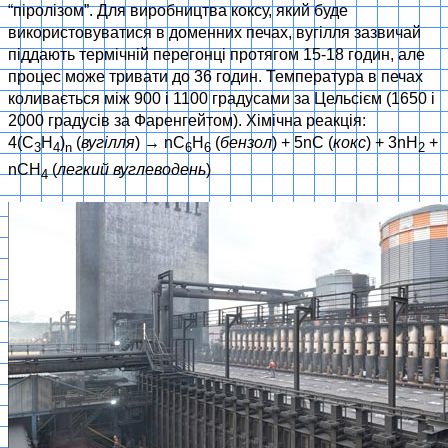
“піролізом”. Для виробництва коксу, який буде
використовуватися в доменних печах, вугілля зазвичай
піддають термічній перегонці протягом 15-18 годин, але
процес може тривати до 36 годин. Температура в печах
коливається між 900 і 1100 градусами за Цельсієм (1650 і
2000 градусів за Фаренгейтом). Хімічна реакція:
4(C
H
)
(
вугілля
) → nC
H
(
бензол
) + 5nC (
кокс
) + 3nH
+
3
4
n
6
6
2
nCH
(
легкий вуглеводень
)
4