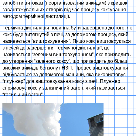
запобігти витокам (неорганізованим викидам) з кришок
завантажувальних отворів під час процесу коксування
методом термічної дистиляції.
Термічна дистиляція повинна бути завершена до того, як
кокс буде витягнутий з печі, за допомогою процесу, який
називається “виштовхування”. Якщо кокс виштовхується
з печей до завершення термічної дистиляції, це
називається “зеленим виштовхуванням”, яке призводить
до утворення “зеленого коксу”, що призводить до більш
високих викидів бензолу і HЗП. Процес виштовхування
відбувається за допомогою машини, яка використовує
“плунжер” для виштовхування коксу з печі. Плунжер
спрямовує кокс у залізничний вагон, який називається
“гасильний вагон”.