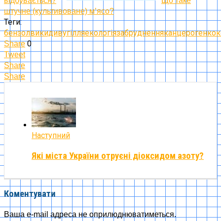
відбувається?
Що таке
штучне (культивоване) м’ясо?
Теги:
бензол
викиди
вугілля
екологія
забруднення
канцероген
кок
0
Share
Tweet
Share
Share
Наступний
Які міста України отруєні діоксидом азоту?
Коментувати
Ваша e-mail адреса не оприлюднюватиметься.