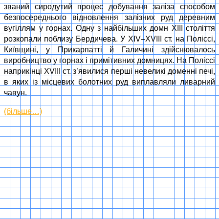
званий сиродутий процес добування заліза способом
безпосереднього відновлення залізних руд деревним
вугіллям у горнах. Одну з найбільших домн XIII століття
розкопали поблизу Бердичева. У XIV–XVIII ст. на Поліссі,
Київщині, у Прикарпатті й Галичині здійснювалось
виробництво у горнах і примітивних домницях. На Поліссі
наприкінці XVIII ст. з’явилися перші невеликі доменні печі,
в яких із місцевих болотних руд виплавляли ливарний
чавун.
(більше…)