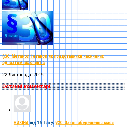
§30. Метанол і етанол як представники насичених
одноатомних спиртів
22 Листопада, 2015
Останні коментарі
НИХІНА
від 16 Тра
у:
§20. Закон збереження маси