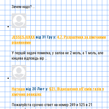
Зачем надо? ...
JESSESJUXXX
від 31 Гру
у:
4.7. Розрахунки за хімічними
рівняннями
У першій задачі помилка, у заліза не 2 моль, а 1 моль, але
кінцева відповідь вір ...
Наташа
від 20 Лют
у:
§21. Відношення об’ємів газів у
хімічних реакціях
Пожалуйста срочно ответ на номер 249 и 525 в 21