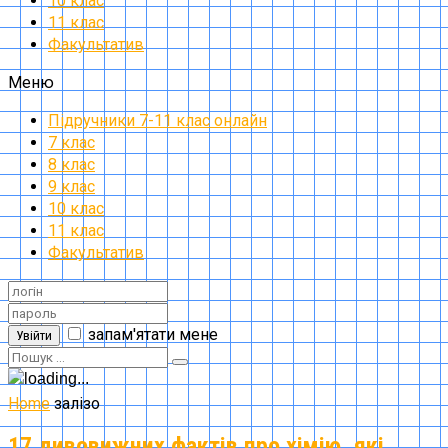
10 клас
11 клас
Факультатив
Меню
Підручники 7-11 клас онлайн
7 клас
8 клас
9 клас
10 клас
11 клас
Факультатив
запам'ятати мене
Увійти
Home
залізо
17 дивовижних фактів про хімію, які