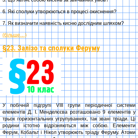
6. Які сполуки утворюються в процесі окиснення?
7. Як визначити наявність кисню дослідним шляхом?
(більше…)
§23. Залізо та сполуки Феруму
У побічній підгрупі VIII групи періодичної системи
елементів Д. І. Менделєєва розташовано 9 елементів у
трьох горизонтальних угрупуваннях, так звані тріади. Ці
родини істотно відрізняються між собою. Елементи
Ферум, Кобальт і Нікол утворюють тріаду Феруму. Атоми