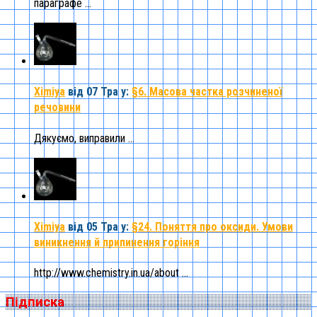
параграфе ...
Ximiya
від 07 Тра
у:
§6. Масова частка розчиненої
речовини
Дякуємо, виправили ...
Ximiya
від 05 Тра
у:
§24. Поняття про оксиди. Умови
виникнення й припинення горіння
http://www.chemistry.in.ua/about ...
Підписка