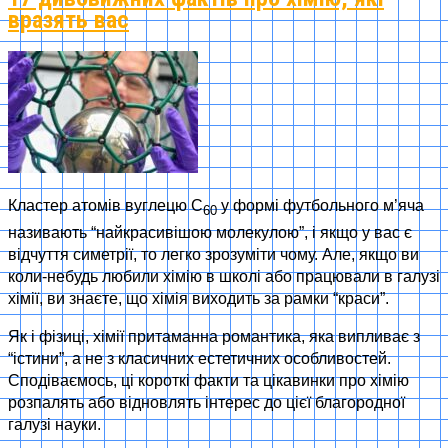
вразять вас
Кластер атомів вуглецю C
у формі футбольного м’яча
60
називають “найкрасивішою молекулою”, і якщо у вас є
відчуття симетрії, то легко зрозуміти чому. Але, якщо ви
коли-небудь любили хімію в школі або працювали в галузі
хімії, ви знаєте, що хімія виходить за рамки “краси”.
Як і фізиці, хімії притаманна романтика, яка випливає з
“істини”, а не з класичних естетичних особливостей.
Сподіваємось, ці короткі факти та цікавинки про хімію
розпалять або відновлять інтерес до цієї благородної
галузі науки.