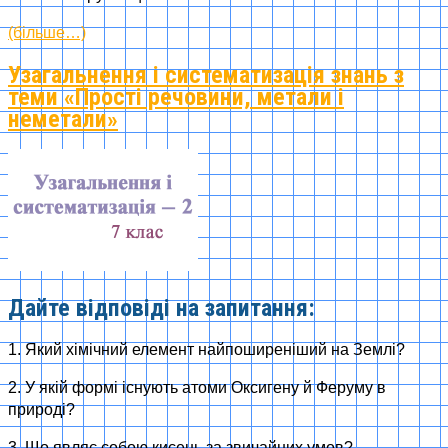
(більше…)
Узагальнення і систематизація знань з
теми «Прості речовини, метали і
неметали»
Дайте відповіді на запитання:
1. Який хімічний елемент найпоширеніший на Землі?
2. У якій формі існують атоми Оксигену й Феруму в
природі?
3. Що являє собою кисень за звичайних умов?