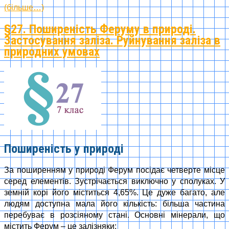
(більше…)
§27. Поширеність Феруму в природі.
Застосування заліза. Руйнування заліза в
природних умовах
Поширеність у природі
За поширенням у природі Ферум посідає четверте місце
серед елементів. Зустрічається виключно у сполуках. У
земній корі його міститься 4,65%. Це дуже багато, але
людям доступна мала його кількість: більша частина
перебуває в розсіяному стані. Основні мінерали, що
містить Ферум – це залізняки: