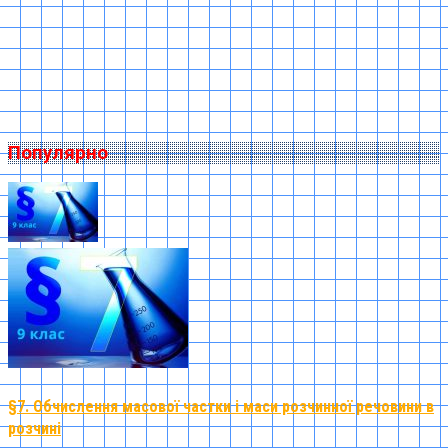
Популярно
§7. Обчислення масової частки і маси розчинної речовини в
розчині