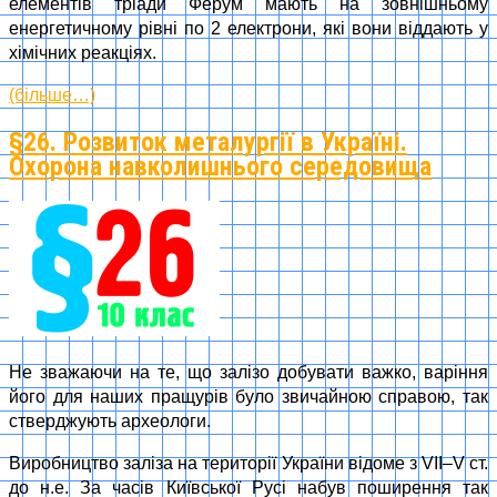
елементів тріади Ферум мають на зовнішньому
енергетичному рівні по 2 електрони, які вони віддають у
хімічних реакціях.
(більше…)
§26. Розвиток металургії в Україні.
Охорона навколишнього середовища
Не зважаючи на те, що залізо добувати важко, варіння
його для наших пращурів було звичайною справою, так
стверджують археологи.
Виробництво заліза на території України відоме з VII–V ст.
до н.е. За часів Київської Русі набув поширення так