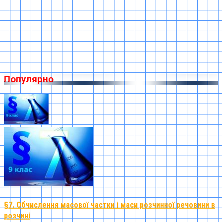
Популярно
§7. Обчислення масової частки і маси розчинної речовини в
розчині