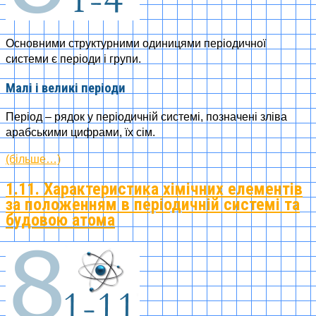
Основними структурними одиницями періодичної
системи є періоди і групи.
Малі і великі періоди
Період – рядок у періодичній системі, позначені зліва
арабськими цифрами, їх сім.
(більше…)
1.11. Характеристика хімічних елементів
за положенням в періодичній системі та
будовою атома