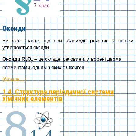
Оксиди
Ви вже знаєте, що при взаємодії речовин з киснем
утворюються оксиди.
Оксиди R
O
– це складні речовини, утворені двома
x
y
елементами, одним з яких є Оксиген.
(більше…)
1.4. Структура періодичної системи
хімічних елементів