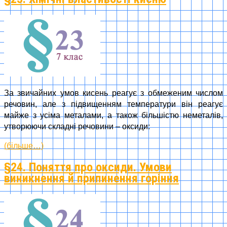
За звичайних умов кисень реагує з обмеженим числом
речовин, але з підвищенням температури він реагує
майже з усіма металами, а також більшістю неметалів,
утворюючи складні речовини – оксиди:
(більше…)
§24. Поняття про оксиди. Умови
виникнення й припинення горіння