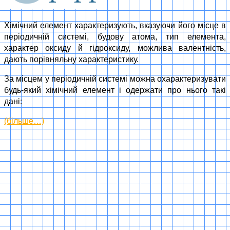
Хімічний елемент характеризують, вказуючи його місце в
періодичній системі, будову атома, тип елемента,
характер оксиду й гідроксиду, можлива валентність,
дають порівняльну характеристику.
За місцем у періодичній системі можна охарактеризувати
будь-який хімічний елемент і одержати про нього такі
дані:
(більше…)