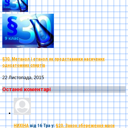
§30. Метанол і етанол як представники насичених
одноатомних спиртів
22 Листопада, 2015
Останні коментарі
НИХІНА
від 16 Тра
у:
§20. Закон збереження маси