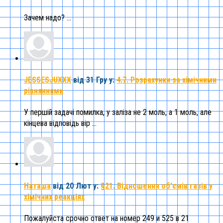
Зачем надо? ...
JESSESJUXXX
від 31 Гру
у:
4.7. Розрахунки за хімічними
рівняннями
У першій задачі помилка, у заліза не 2 моль, а 1 моль, але
кінцева відповідь вір ...
Наташа
від 20 Лют
у:
§21. Відношення об’ємів газів у
хімічних реакціях
Пожалуйста срочно ответ на номер 249 и 525 в 21