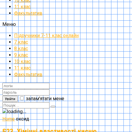
10 клас
11 клас
Факультатив
Меню
Підручники 7-11 клас онлайн
7 клас
8 клас
9 клас
10 клас
11 клас
Факультатив
запам'ятати мене
Увійти
Home
оксид
§23. Хімічні властивості кисню