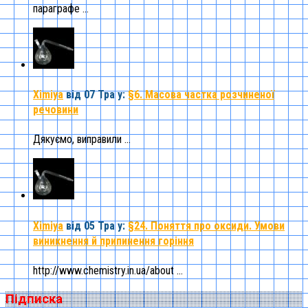
параграфе ...
Ximiya
від 07 Тра
у:
§6. Масова частка розчиненої
речовини
Дякуємо, виправили ...
Ximiya
від 05 Тра
у:
§24. Поняття про оксиди. Умови
виникнення й припинення горіння
http://www.chemistry.in.ua/about ...
Підписка