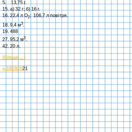
5. 13,75 г.
15. а) 32 г; б) 16 г.
16. 22,4 л О
; 106,7 л повітря.
2
3
18. 9,4 м
.
19. 488
3
27. 95,2 м
.
42. 20 л.
(більше…)
«
‹
18
19
20
21