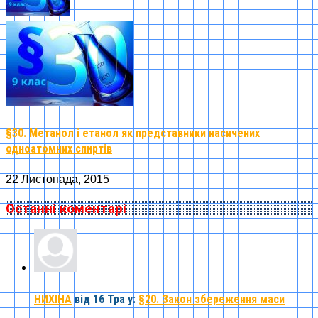
§30. Метанол і етанол як представники насичених
одноатомних спиртів
22 Листопада, 2015
Останні коментарі
НИХІНА
від 16 Тра
у:
§20. Закон збереження маси