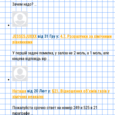
Зачем надо? ...
JESSESJUXXX
від 31 Гру
у:
4.7. Розрахунки за хімічними
рівняннями
У першій задачі помилка, у заліза не 2 моль, а 1 моль, але
кінцева відповідь вір ...
Наташа
від 20 Лют
у:
§21. Відношення об’ємів газів у
хімічних реакціях
Пожалуйста срочно ответ на номер 249 и 525 в 21
параграфе ...