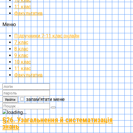
10 клас
11 клас
Факультатив
Меню
Підручники 7-11 клас онлайн
7 клас
8 клас
9 клас
10 клас
11 клас
Факультатив
запам'ятати мене
Увійти
§26. Узагальнення й систематизація
знань