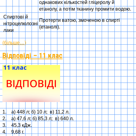
однакових кількостей гліцеролу й
етанолу, а потім тканину промити водою.
Спиртові й
Протерти ватою, змоченою в спирті
нітроцелюлозні
(етанолі).
лаки
(більше…)
Відповіді – 11 клас
1. а) 448 л; б) 10 л; в) 11,2 л.
2. а) 47,6 л; б) 85,3 л; в) 640 л.
3. 45,3 кДж.
4. 9,68 г.