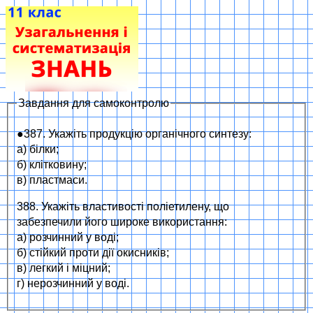
Завдання для самоконтролю
●387. Укажіть продукцію органічного синтезу:
а) білки;
б) клітковину;
в) пластмаси.
388. Укажіть властивості поліетилену, що
забезпечили його широке використання:
а) розчинний у воді;
б) стійкий проти дії окисників;
в) легкий і міцний;
г) нерозчинний у воді.