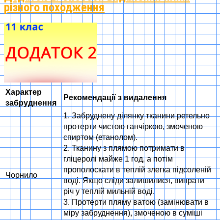
різного походження
Характер
Рекомендації з видалення
забруднення
1. Забруднену ділянку тканини ретельно
протерти чистою ганчіркою, змоченою
спиртом (етанолом).
2. Тканину з плямою потримати в
гліцеролі майже 1 год, а потім
прополоскати в теплій злегка підсоленій
Чорнило
воді. Якщо сліди залишилися, випрати
річ у теплій мильній воді.
3. Протерти пляму ватою (замінювати в
міру забруднення), змоченою в суміші