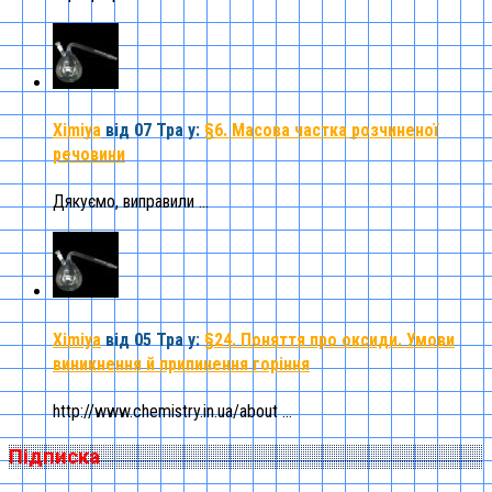
Ximiya
від 07 Тра
у:
§6. Масова частка розчиненої
речовини
Дякуємо, виправили ...
Ximiya
від 05 Тра
у:
§24. Поняття про оксиди. Умови
виникнення й припинення горіння
http://www.chemistry.in.ua/about ...
Підписка