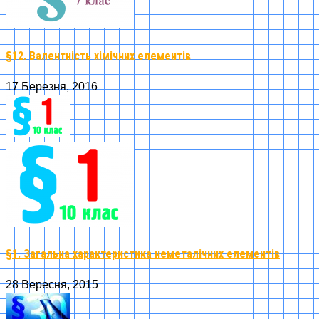
§12. Валентність хімічних елементів
17 Березня, 2016
§1. Загальна характеристика неметалічних елементів
28 Вересня, 2015