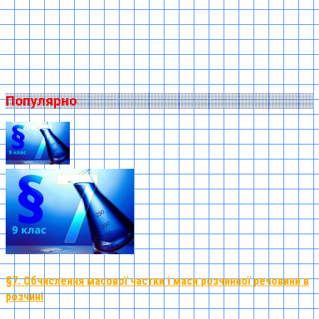
Популярно
§7. Обчислення масової частки і маси розчинної речовини в
розчині