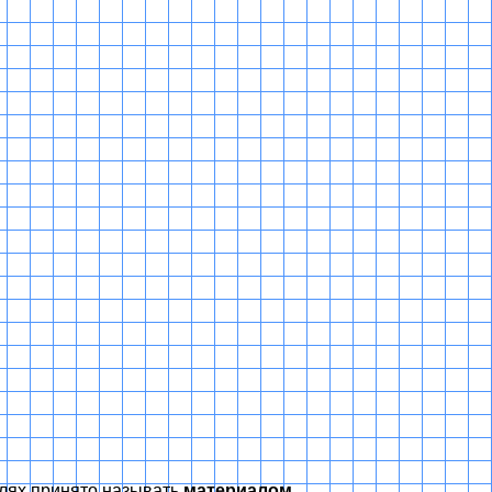
слях принято называть
материалом
.