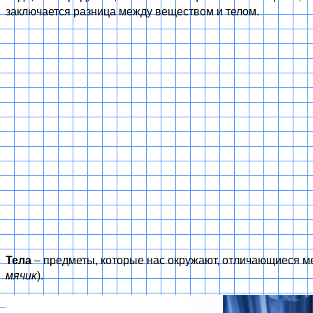
заключается разница между веществом и телом.
Тела
– предметы, которые нас окружают, отличающиеся ме
мячик
).