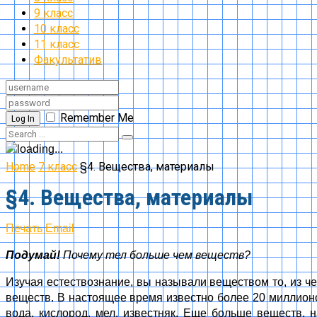
9 класс
10 класс
11 класс
Факультатив
Remember Me
Log In
Home
7 класс
§4. Вещества, материалы
§4. Вещества, материалы
Печать
Email
Подумай!
Почему тел больше чем веществ?
Изучая естествознание, вы называли веществом то, из чег
веществ. В настоящее время известно более 20 миллионов
вода, кислород, мел, известняк. Еще больше веществ, н