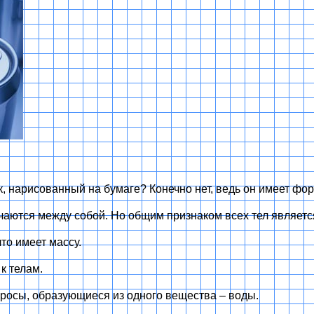
, нарисованный на бумаге? Конечно нет, ведь он имеет фор
ичаются между собой. Но общим признаком всех тел является
что имеет массу.
к телам.
я росы, образующиеся из одного вещества – воды.