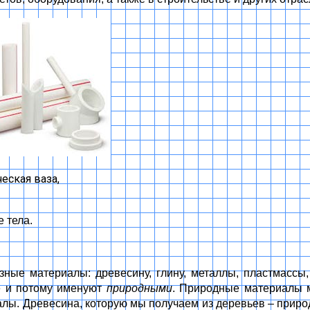
еская ваза,
 тела.
ные материалы: древесину, глину, металлы, пластмассы, 
е и потому именуют
природными
. Природные материалы м
алы. Древесина, которую мы получаем из деревьев – прир