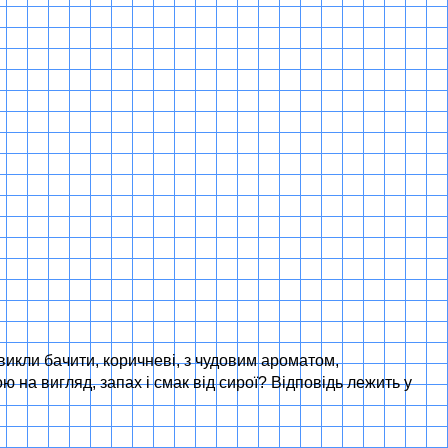
звикли бачити, коричневі, з чудовим ароматом,
 на вигляд, запах і смак від сирої? Відповідь лежить у