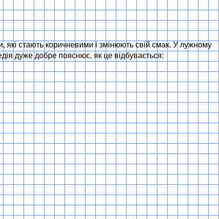
и, які стають коричневими і змінюють свій смак. У лужному
едія дуже добре пояснює, як це відбувається: