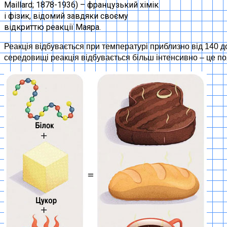
Maillard; 1878-1936) – французький хімік
і фізик, відомий завдяки своєму
відкриттю реакції Маяра.
Реакція відбувається при температурі приблизно від 140 до
середовищі реакція відбувається більш інтенсивно – це по