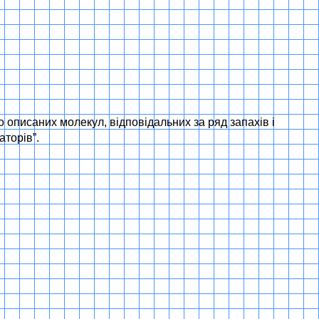
 описаних молекул, відповідальних за ряд запахів і
аторів”.