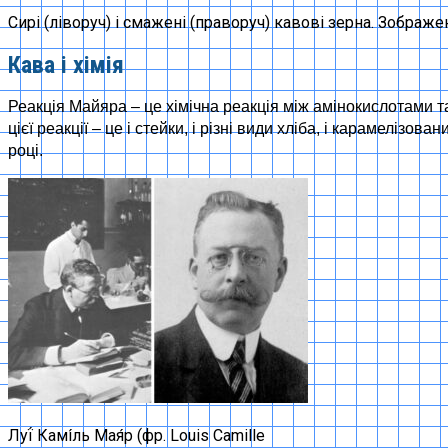
Сирі (ліворуч) і смажені (праворуч) кавові зерна. Зображен
Кава і хімія
Реакція Майяра – це хімічна реакція між амінокислотами 
цієї реакції – це і стейки, і різні види хліба, і карамелізо
році.
Луї́ Камі́ль Мая́р (фр. Louis Camille