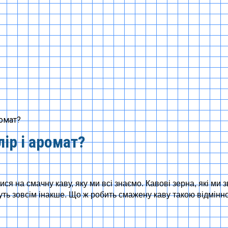
ромат?
лір і аромат?
ся на смачну каву, яку ми всі знаємо. Кавові зерна, які ми 
ть зовсім інакше. Що ж робить смажену каву такою відмінною