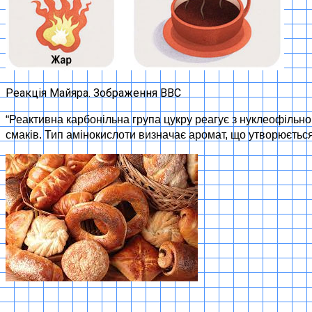
Реакція Майяра. Зображення BBC
“Реактивна карбонільна група цукру реагує з нуклеофільно
смаків. Тип амінокислоти визначає аромат, що утворюється 