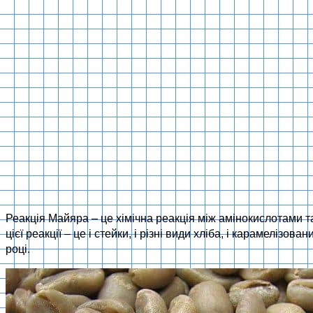
Реакція Майяра – це хімічна реакція між амінокислотами 
цієї реакції – це і стейки, і різні види хліба, і карамелізо
році.