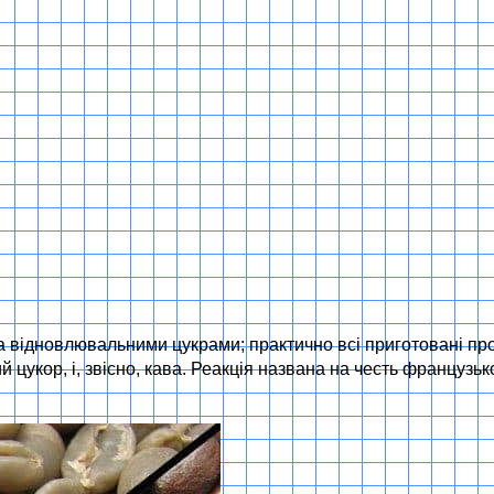
та відновлювальними цукрами; практично всі приготовані пр
ваний цукор, і, звісно, кава. Реакція названа на честь францу