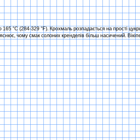
 165 °C (284-329 °F). Крохмаль розпадається на прості цукр
яснює, чому смак солоних кренделів більш насичений. Вікіп