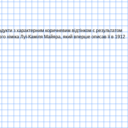
одукти з характерним коричневим відтінком є результатом
зького хіміка Луї-Каміля Майяра, який вперше описав її в 1912