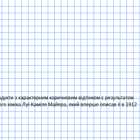
одукти з характерним коричневим відтінком є результатом
зького хіміка Луї-Каміля Майяра, який вперше описав її в 1912