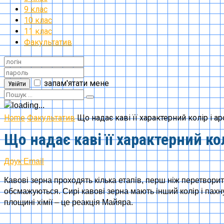
9 клас
10 клас
11 клас
Факультатив
запам'ятати мене
Увійти
Home
Факультатив
Що надає каві її характерний колір і а
Що надає каві її характерний ко
Друк
Email
Кавові зерна проходять кілька етапів, перш ніж перетворити
обсмажуються. Сирі кавові зерна мають інший колір і пахну
площині хімії – це реакція Майяра.