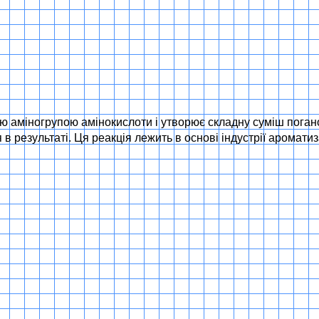
ю аміногрупою амінокислоти і утворює складну суміш погано
в результаті. Ця реакція лежить в основі індустрії ароматиз