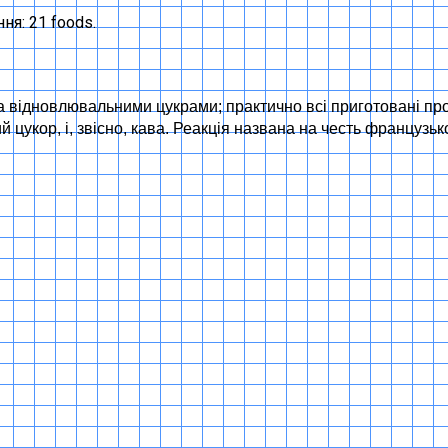
ня: 21 foods.
та відновлювальними цукрами; практично всі приготовані пр
ваний цукор, і, звісно, кава. Реакція названа на честь францу