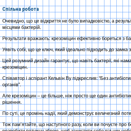
Спільна робота
Очевидно, що це відкриття не було випадковістю, а результ
місцями бактерій.
Результати вражають: крезоміцин ефективно бореться з бага
Уявіть собі, що це ключ, який ідеально підходить до замк
Цей розумний дизайн гарантує, що навіть бактерії, які на
крезоміцин.
Співавтор і аспірант Кельвін Ву підкреслив: “Без антибіот
органів”.
Але крезоміцин – це більше, ніж просто ще один антибіотик
рішення.
По суті, це промінь надії, який демонструє величезний по
Тож пам’ятайте, що наступного разу, коли ви почуєте про 
розробити потужну зброю, щоб захистити себе від цих небе