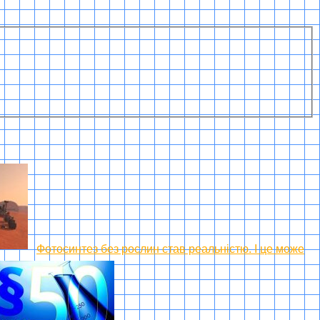
Фотосинтез без рослин став реальністю. І це може