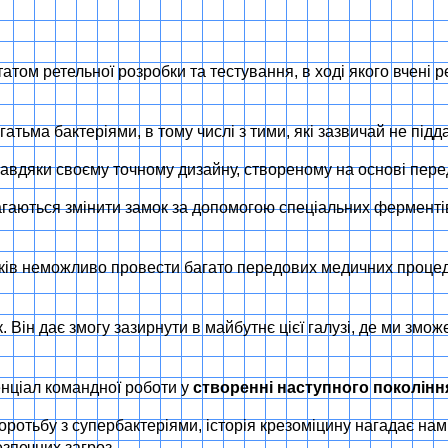
атом ретельної розробки та тестування, в ході якого вчені р
тьма бактеріями, в тому числі з тими, які зазвичай не підд
а завдяки своєму точному дизайну, створеному на основі пе
магаються змінити замок за допомогою спеціальних ферменті
иків неможливо провести багато передових медичних процедур
. Він дає змогу зазирнути в майбутнє цієї галузі, де ми зм
тенціал командної роботи у
створенні наступного поколінн
боротьбу з супербактеріями, історія крезоміцину нагадає на
зпечних загроз.