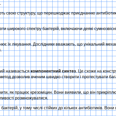
.
інюють свою структуру, що перешкоджає приєднанню антибіот
и широкого спектру бактерій, включаючи деякі сумнозвісні “
ладнює їх лікування. Дослідники вважають, що унікальний мех
.
кий називається
компонентний синтез
. Це схоже на конст
метод дозволив вченим швидко створити і протестувати багат
ти, як працює крезоміцин. Вони виявили, що він прикріплюєт
жливості розмножуватися.
 бактерій, у тому числі стійких до кількох антибіотиків. В