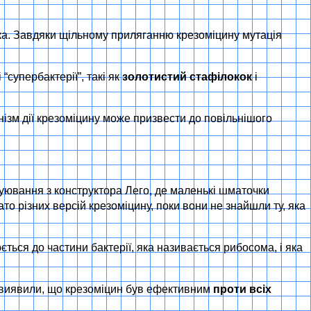
ика. Завдяки щільному приляганню крезоміцину мутація
супербактерії”, такі як
золотистий стафілокок
і
анізм дії крезоміцину може призвести до повільнішого
руювання з конструктора Лего, де маленькі шматочки
о різних версій крезоміцину, поки вони не знайшли ту, яка
ься до частини бактерії, яка називається рибосома, і яка
они виявили, що крезоміцин був ефективним
проти всіх