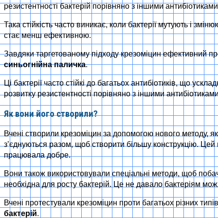
резистентності бактерій порівняно з іншими антибіотиками
Така стійкість часто виникає, коли бактерії мутують і зм
стає менш ефективною.
Завдяки таргетованому підходу крезоміцин ефективний прот
синьогнійна паличка
.
Ці бактерії часто стійкі до багатьох антибіотиків, що уск
розвитку резистентності порівняно з іншими антибіотиками
Як вони його створили?
Вчені створили крезоміцин за допомогою нового методу, я
з’єднуються разом, щоб створити більшу конструкцію. Цей 
працювала добре.
Вони також використовували спеціальні методи, щоб побачи
необхідна для росту бактерій. Це не давало бактеріям мо
Вчені протестували крезоміцин проти багатьох різних типів
бактерій
.