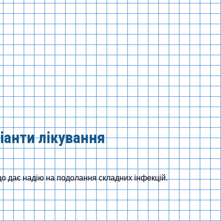
ріанти лікування
, що дає надію на подолання складних інфекцій.