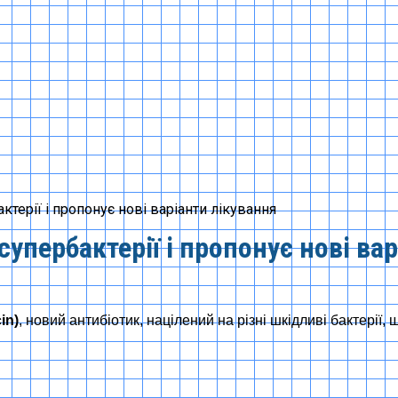
ктерії і пропонує нові варіанти лікування
упербактерії і пропонує нові ва
in)
, новий антибіотик, націлений на різні шкідливі бактерії