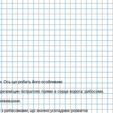
и. Ось що робить його особливим:
, крезоміцин потрапляє прямо в серце ворога: рибосоми.
 виживання.
ся з рибосомами, що значно ускладнює розвиток