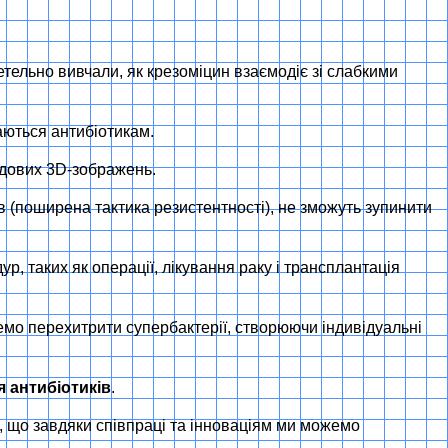
етельно вивчали, як крезоміцин взаємодіє зі слабкими
аються антибіотикам.
редових 3D-зображень.
в (поширена тактика резистентності), не зможуть зупинити
, таких як операції, лікування раку і трансплантація
ожемо перехитрити супербактерії, створюючи індивідуальні
я антибіотиків
.
м, що завдяки співпраці та інноваціям ми можемо