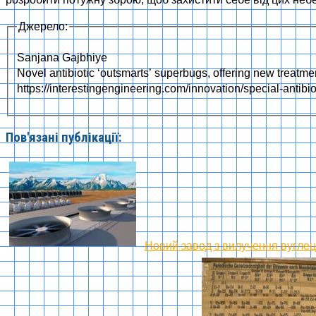
Джерело:
Sanjana Gajbhiye
Novel antibiotic ‘outsmarts’ superbugs, offering new treatme
https://interestingengineering.com/innovation/special-antibi
Пов'язані публікації:
Новий завод з вилучення вуглец