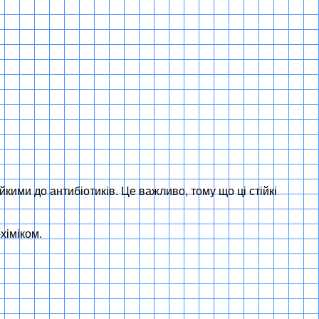
йкими до антибіотиків. Це важливо, тому що ці стійкі
хіміком.