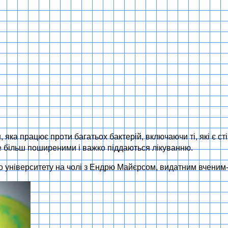
яка працює проти багатьох бактерій, включаючи ті, які є сті
се більш поширеними і важко піддаються лікуванню.
 університету на чолі з Ендрю Майєрсом, видатним вченим-