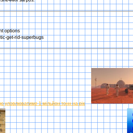
nt options
otic-get-rid-superbugs
ю уловлюватиме 1 мільйон тонн на рік