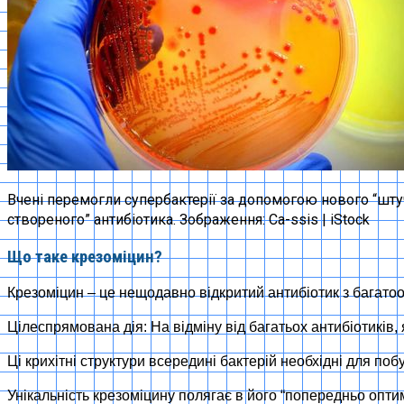
Вчені перемогли супербактерії за допомогою нового “шт
створеного” антибіотика. Зображення: Ca-ssis | iStock
Що таке крезоміцин?
Крезоміцин – це нещодавно відкритий антибіотик з багато
Цілеспрямована дія: На відміну від багатьох антибіотиків
Ці крихітні структури всередині бактерій необхідні для по
Унікальність крезоміцину полягає в його “попередньо опт