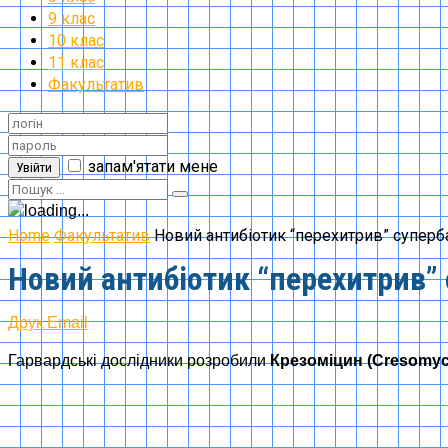
9 клас
10 клас
11 клас
Факультатив
запам'ятати мене
Увійти
Home
Факультатив
Новий антибіотик “перехитрив” суперба
Новий антибіотик “перехитрив” с
Друк
Email
Гарвардські дослідники розробили
Крезоміцин (Cresomyc