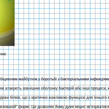
учно
обіцяючим майбутнім у боротьбі з бактеріальними інфекціям
, які атакують зовнішню оболонку бактерій або інші процеси
будови білків, що є критично важливою функцією для їхнього
имізованій” формі. Це дозволяє йому дуже міцно зв’язувати