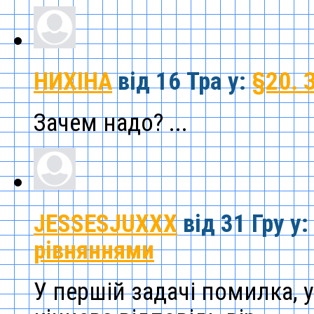
НИХІНА
від 16 Тра
у:
§20. 
Зачем надо? ...
JESSESJUXXX
від 31 Гру
у:
рівняннями
У першій задачі помилка, у 