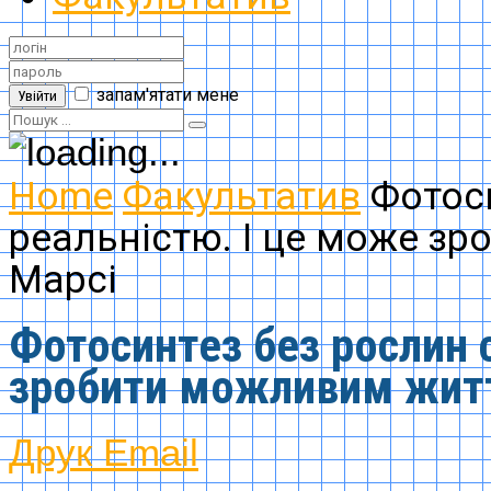
запам'ятати мене
Увійти
Home
Факультатив
Фотос
реальністю. І це може з
Марсі
Фотосинтез без рослин 
зробити можливим житт
Друк
Email