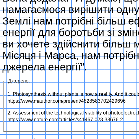
намагаємося вирішити одну 
Землі нам потрібні більш еф
енергії для боротьби зі змін
ви хочете здійснити більш 
Місяця і Марса, нам потрібні
джерела енергії”.
Джерело:
1. Photosynthesis without plants is now a reality. And it cou
https://www.mauthor.com/present/4828583702429696
2. Assessment of the technological viability of photoelectr
https://www.nature.com/articles/s41467-023-38676-2