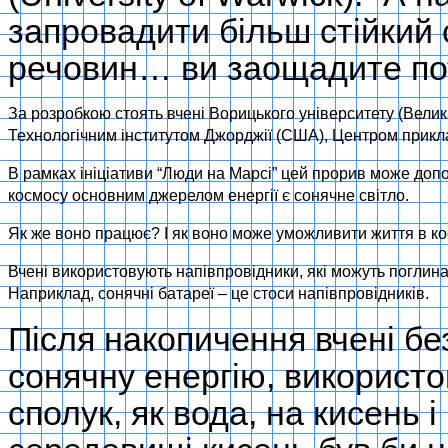
запровадити більш стійкий 
речовин… ви заощадите поте
За розробкою стоять вчені Ворицького університету (
Велик
Технологічним інститутом Джорджії (США), Центром приклад
В рамках ініціативи “Люди на Марсі” цей прорив може доп
космосу основним джерелом енергії є сонячне світло.
Як же воно працює? I як воно може уможливити життя в ко
Вчені використовують напівпровідники, які можуть поглинат
Наприклад, сонячні батареї – це стоси напівпровідників.
Після накопичення вчені б
сонячну енергію, використо
сполук, як вода, на кисень 