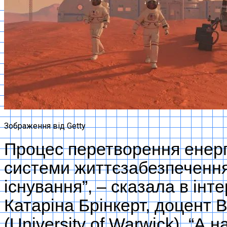
Зображення від Getty
Процес перетворення енерг
системи життєзабезпечення
існування”, – сказала в ін
Катаріна Брінкерт, доцент 
(University of Warwick). “А 