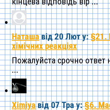
кінцева відповідь вір ...
Наташа
від 20 Лют
у:
§21. 
хімічних реакціях
Пожалуйста срочно ответ н
...
Ximiya
від 07 Тра
у:
§6. Ма