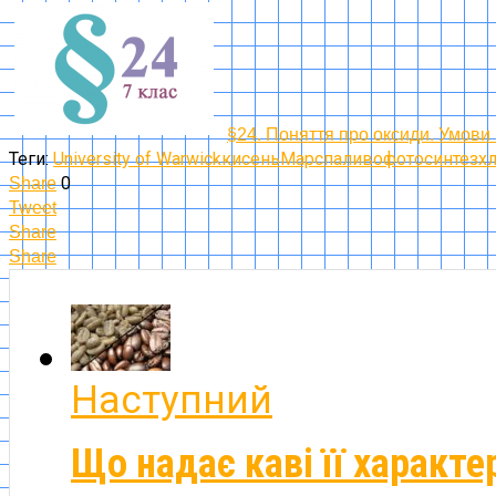
§24. Поняття про оксиди. Умови
Теги:
University of Warwick
кисень
Марс
паливо
фотосинтез
х
0
Share
Tweet
Share
Share
Наступний
Що надає каві її характе