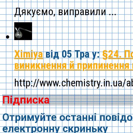
Дякуємо, виправили ...
Ximiya
від 05 Тра
у:
§24. П
виникнення й припинення 
http://www.chemistry.in.ua/ab
Підписка
Отримуйте останні повідо
електронну скриньку