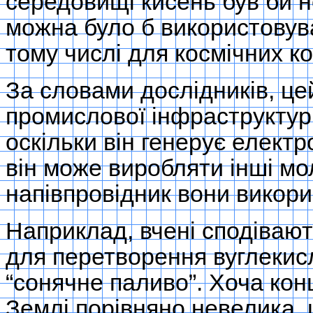
середовищі кисень був би н
можна було б використовув
тому числі для космічних ко
За словами дослідників, це
промислової інфраструктури
оскільки він генерує елект
він може виробляти інші мо
напівпровідник вони викор
Наприклад, вчені сподіваю
для перетворення вуглекисл
“сонячне паливо”. Хоча кон
Землі порівняно невелика, 