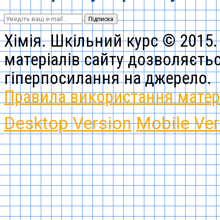
Підписка
Хімія. Шкільний курс © 2015. 
матеріалів сайту дозволяєть
гіперпосилання на джерело.
Правила використання матері
Desktop Version
Mobile Ver