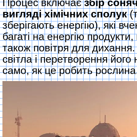
Процес включає
збір соняч
вигляді хімічних сполук
(
зберігають енергію), які вч
багаті на енергію продукти
також повітря для дихання.
світла і перетворення його 
само, як це робить рослина