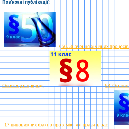
Пов'язані публікації:
§50. Значення хімічних процесів
Оксигену в природі
§8. Основні
17 дивовижних фактів про хімію, які вразять вас