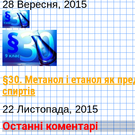
28 Вересня, 2015
§30. Метанол і етанол як пр
спиртів
22 Листопада, 2015
Останні коментарі