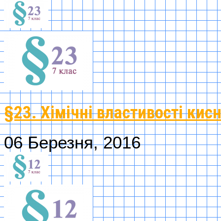
§23. Хімічні властивості кис
06 Березня, 2016