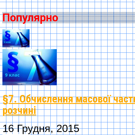
Популярно
§7. Обчислення масової част
розчині
16 Грудня, 2015