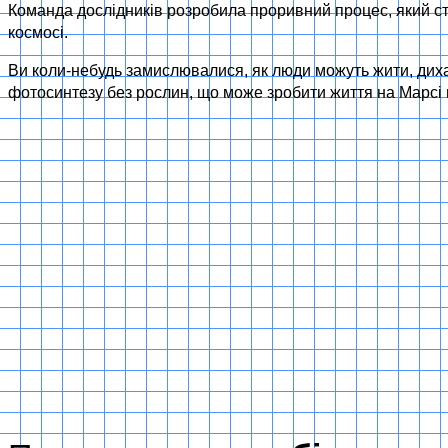
Команда дослідників розробила проривний процес, який ст
космосі.
Ви коли-небудь замислювалися, як люди можуть жити, дихат
фотосинтезу без рослин, що може зробити життя на Марсі