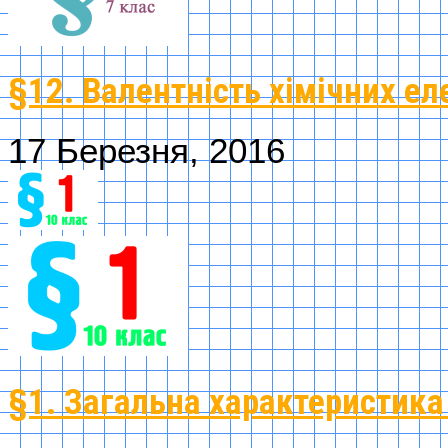
§12. Валентність хімічних ел
17 Березня, 2016
§1. Загальна характеристика