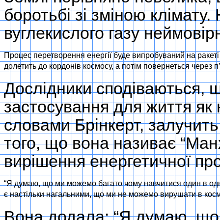
боротьбі зі зміною клімату.
вуглекислого газу неймовірн
Процес перетворення енергії буде випробуваний на ракеті н
долетить до кордонів космосу, а потім повернеться через п’
Дослідники сподіваються, щ
застосування для життя як н
словами Брінкерт, залучить 
того, що вона називає “Ма
вирішення енергетичної пр
“Я думаю, що ми можемо багато чому навчитися один в одн
є настільки нагальними, що ми не можемо вирушати в космо
Вона додала: “Я думаю, що 