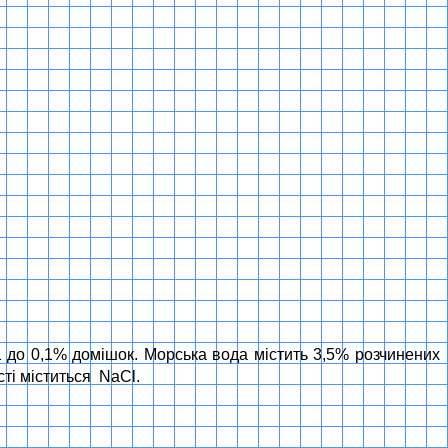
1 до 0,1% домішок. Морська вода містить 3,5% розчинених
ості міститься NaCl.