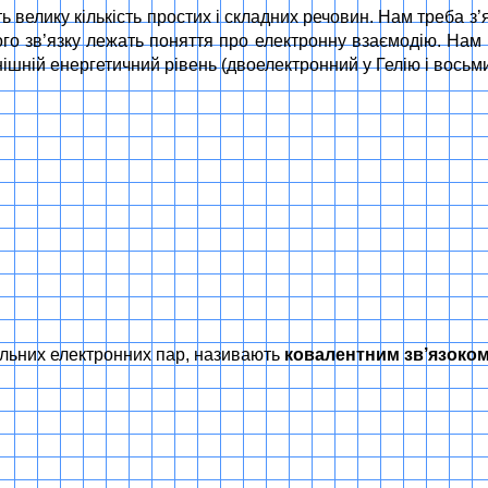
 велику кількість простих і складних речовин. Нам треба з
чного зв’язку лежать поняття про електронну взаємодію. На
шній енергетичний рівень (двоелектронний у Гелію і восьми
ільних електронних пар, називають
ковалентним зв’язоко