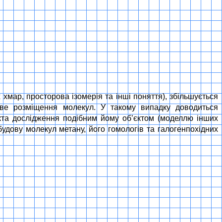
 хмар, просторова ізомерія та інші поняття), збільшується
рове розміщення молекул. У такому випадку доводиться
єкта дослідження подібним йому об’єктом (моделлю інших
удову молекул метану, його гомологів та галогенпохідних