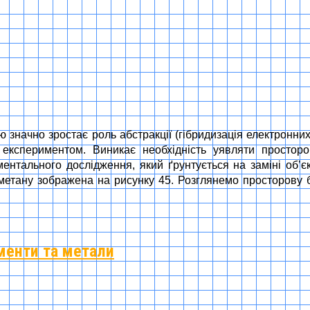
ою значно зростає роль абстракції (гібридизація електронних
 експериментом. Виникає необхідність уявляти просто
нтального дослідження, який ґрунтується на заміні об’
етану зображена на рисунку 45. Розглянемо просторову б
ементи та метали