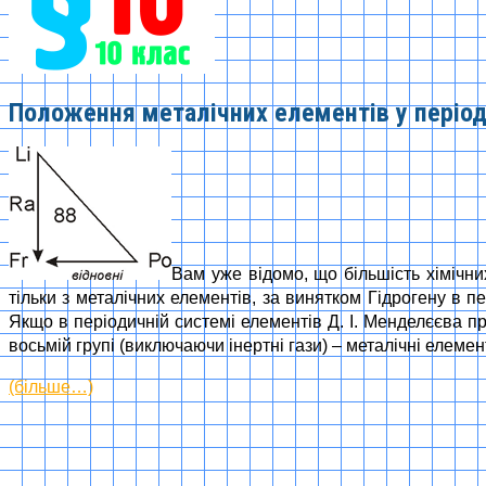
Положення металічних елементів у період
Вам уже відомо, що більшість хімічни
тільки з металічних елементів, за винятком Гідрогену в пер
Якщо в періодичній системі елементів Д. І. Менделєєва про
восьмій групі (виключаючи інертні гази) – металічні елеме
(більше…)