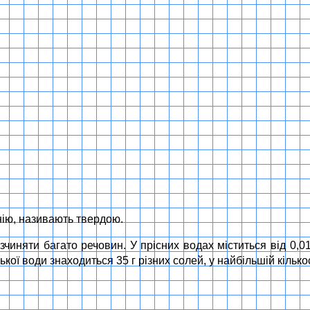
гнію, називають твердою.
чиняти багато речовин. У прісних водах міститься від 0,0
ької води знаходиться 35 г різних солей, у найбільшій кільк