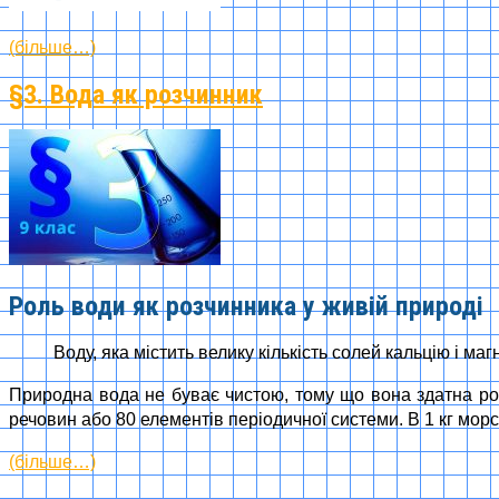
(більше…)
§3. Вода як розчинник
Роль води як розчинника у живій природі
Воду, яка містить велику кількість солей кальцію і ма
Природна вода не буває чистою, тому що вона здатна роз
речовин або 80 елементів періодичної системи. В 1 кг морс
(більше…)