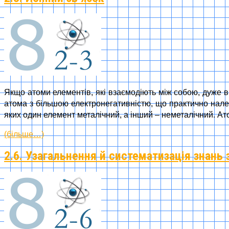
Якщо атоми елементів, які взаємодіють між собою, дуже ві
атома з більшою електронегативністю, що практично належ
яких один елемент металічний, а інший – неметалічний. Ат
(більше…)
2.6. Узагальнення й систематизація знань 