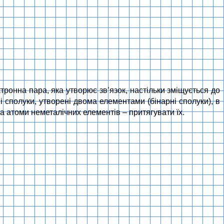
тронна пара, яка утворює зв’язок, настільки зміщується до
 сполуки, утворені двома елементами (бінарні сполуки), в
а атоми неметалічних елементів – притягувати їх.