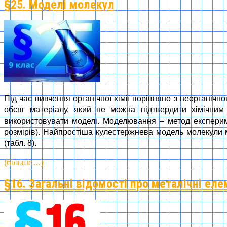
§25. Моделі молекул
Під час вивчення органічної хімії порівняно з неорганічн
обсяг матеріалу, який не можна підтвердити хімічним
використовувати моделі. Моделювання – метод експериме
розмірів). Найпростіша кулестержнева модель молекули м
(табл. 8).
(більше…)
§16. Загальні відомості про металічні ел