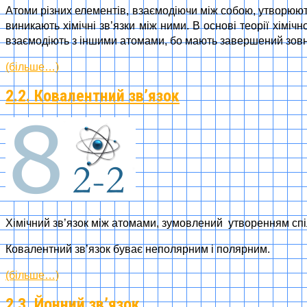
Атоми різних елементів, взаємодіючи між собою, утворюють
виникають хімічні зв’язки між ними. В основі теорії хімі
взаємодіють з іншими атомами, бо мають завершений зовні
(більше…)
2.2. Ковалентний зв’язок
Хімічний зв’язок між атомами, зумовлений утворенням сп
Ковалентний зв’язок буває неполярним і полярним.
(більше…)
2.3. Йонний зв’язок