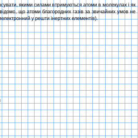
’ясувати, якими силами втримуються атоми в молекулах і як
м відомо, що атоми благородних газів за звичайних умов не
електронний у решти інертних елементів).
м