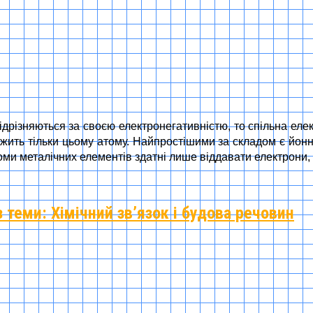
дрізняються за своєю електронегативністю, то спільна елек
ить тільки цьому атому. Найпростішими за складом є йонні
оми металічних елементів здатні лише віддавати електрони, 
з теми: Хімічний зв’язок і будова речовин