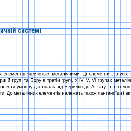
ичній системі
х елементів являються металічними. Ці елементи є в усіх 
шій групі та Бору в третій групі. У IV, V, VI групах металі
вести умовну діагональ від Берилію до Астату, то в головни
нти. До металічних елементів належать також лантаноїди і ак