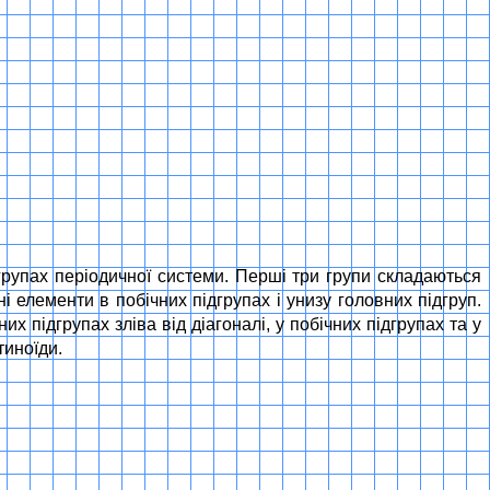
групах періодичної системи. Перші три групи складаються
чні елементи в побічних підгрупах і унизу головних підгруп.
х підгрупах зліва від діагоналі, у побічних підгрупах та у
тиноїди.