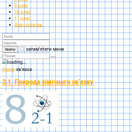
9 клас
10 клас
11 клас
Факультатив
запам'ятати мене
Увійти
Home
зв'язок
2.1. Природа хімічного зв’язку