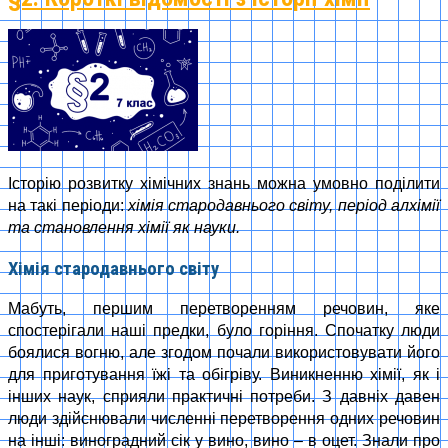
Історію розвитку хімічних знань можна умовно поділити
на такі періоди:
хімія стародавнього світу,
період алхімії
та становлення хімії як науки.
Хімія стародавнього світу
Мабуть, першим перетворенням речовин, яке
спостерігали наші предки, було горіння. Спочатку люди
боялися вогню, але згодом почали використовувати його
для приготування їжі та обігріву. Виникненню хімії, як і
інших наук, сприяли практичні потреби. З давніх давен
люди здійснювали численні перетворення одних речовин
на інші: виноградний сік у вино, вино – в оцет. Знали про