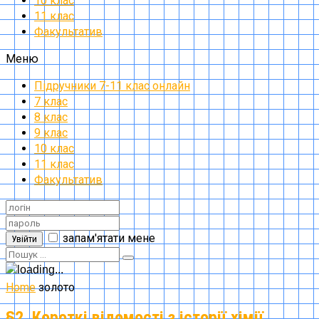
10 клас
11 клас
Факультатив
Меню
Підручники 7-11 клас онлайн
7 клас
8 клас
9 клас
10 клас
11 клас
Факультатив
запам'ятати мене
Увійти
Home
золото
§2. Короткі відомості з історії хімії