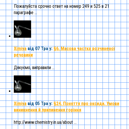
Пожалуйста срочно ответ на номер 249 и 525 в 21
параграфе ...
Ximiya
від 07 Тра
у:
§6. Масова частка розчиненої
речовини
Дякуємо, виправили ...
Ximiya
від 05 Тра
у:
§24. Поняття про оксиди. Умови
виникнення й припинення горіння
http://www.chemistry.in.ua/about ...