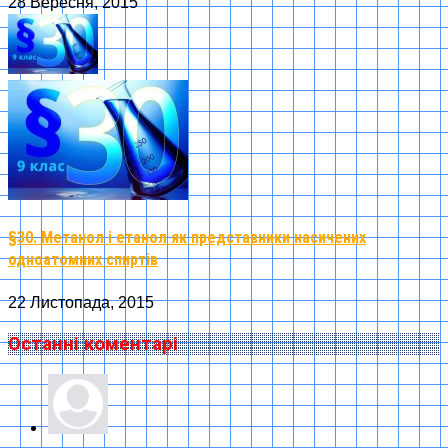
28 Вересня, 2015
§30. Метанол і етанол як представники насичених
одноатомних спиртів
22 Листопада, 2015
Останні коментарі