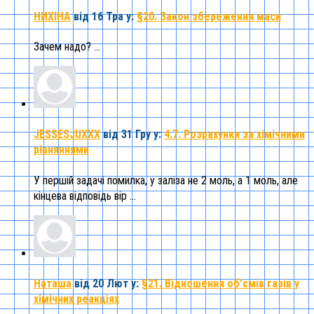
НИХІНА
від 16 Тра
у:
§20. Закон збереження маси
Зачем надо? ...
JESSESJUXXX
від 31 Гру
у:
4.7. Розрахунки за хімічними
рівняннями
У першій задачі помилка, у заліза не 2 моль, а 1 моль, але
кінцева відповідь вір ...
Наташа
від 20 Лют
у:
§21. Відношення об’ємів газів у
хімічних реакціях