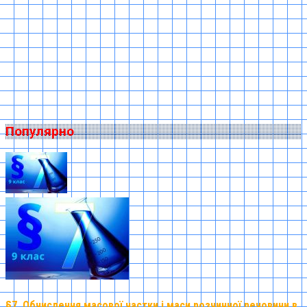
Популярно
§7. Обчислення масової частки і маси розчинної речовини в