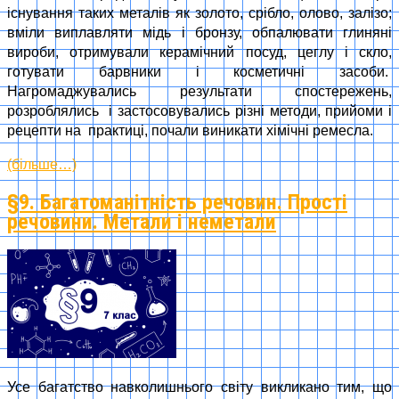
існування таких металів як золото, срібло, олово, залізо;
вміли виплавляти мідь і бронзу, обпалювати глиняні
вироби, отримували керамічний посуд, цеглу і скло,
готувати барвники і косметичні засоби.
Нагромаджувались результати спостережень,
розроблялись і застосовувались різні методи, прийоми і
рецепти на практиці, почали виникати хімічні ремесла.
(більше…)
§9. Багатоманітність речовин. Прості
речовини. Метали і неметали
Усе багатство навколишнього світу викликано тим, що