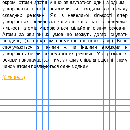
окремі атоми здатні міцно зв’язуватися один з одним і
утворювати прості речовини та входити до складу
складних речовин. Як із невеликої кількості літер
утворюється величезна кількість слів, так із невеликої
кількості атомів утворюються мільйони різних речовин.
Атоми за звичайних умов не можуть довго існувати
поодинці (за винятком елементів інертних газів). Вони
сполучаються з такими ж чи іншими атомами й
утворюють безліч різноманітних речовин. Усе розмаїття
речовин визначається тим, у якому співвідношенні і яким
чином атоми поєднуються один з одним.
(більше…)