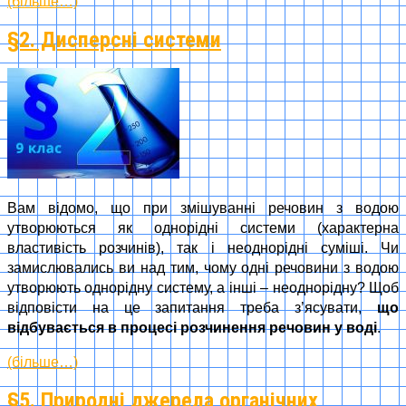
(більше…)
§2. Дисперсні системи
Вам відомо, що при змішуванні речовин з водою
утворюються як однорідні системи (характерна
властивість розчинів), так і неоднорідні суміші. Чи
замислювались ви над тим, чому одні речовини з водою
утворюють однорідну систему, а інші – неоднорідну? Щоб
відповісти на це запитання треба з’ясувати,
що
відбувається в процесі розчинення речовин у воді
.
(більше…)
§5. Природні джерела органічних