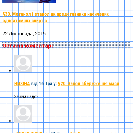
§30. Метанол і етанол як представники насичених
одноатомних спиртів
22 Листопада, 2015
Останні коментарі
НИХІНА
від 16 Тра
у:
§20. Закон збереження маси
Зачем надо? ...