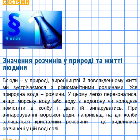
системи
Значення розчинів у природі та житті
людини
Всюди – у природі, виробництві й повсякденному житті
ми зустрічаємося з різноманітними розчинами. Уся
природна вода – розчини. У цьому легко переконатися,
якщо морську воду або воду з водогону чи колодязя
помістити в колбу і дати їй випаруватись. При
випаровуванні морської води, наприклад, на дні колби
залишаться кристалики речовини – це виділились
розчинені у цій воді солі.