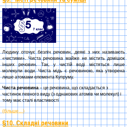
Людину оточує безліч речовин, деякі з них називають
«чистими». Чиста речовина майже не містить домішок
інших речовин. Так, у чистій воді містяться лише
молекули води. Чиста мідь є речовиною, яка утворена
лише атомами елемента Купруму.
Чиста речовина
– це речовина, що складається з
частинок певного виду (з однакових атомів чи молекул) і
тому має сталі властивості
(більше…)
§10. Складні речовини