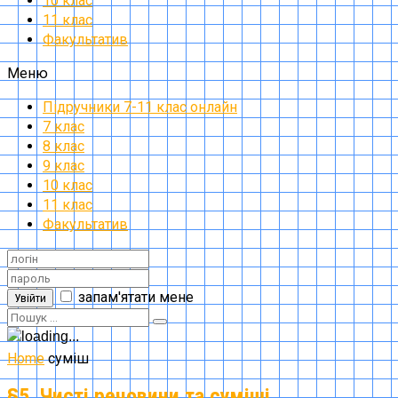
10 клас
11 клас
Факультатив
Меню
Підручники 7-11 клас онлайн
7 клас
8 клас
9 клас
10 клас
11 клас
Факультатив
запам'ятати мене
Увійти
Home
суміш
§5. Чисті речовини та суміші