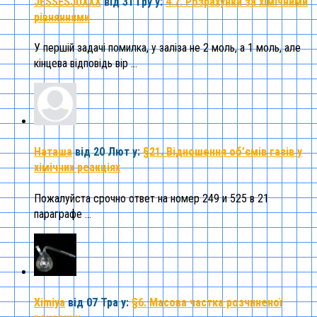
JESSESJUXXX
від 31 Гру
у:
4.7. Розрахунки за хімічними
рівняннями
У першій задачі помилка, у заліза не 2 моль, а 1 моль, але
кінцева відповідь вір ...
Наташа
від 20 Лют
у:
§21. Відношення об’ємів газів у
хімічних реакціях
Пожалуйста срочно ответ на номер 249 и 525 в 21
параграфе ...
Ximiya
від 07 Тра
у:
§6. Масова частка розчиненої