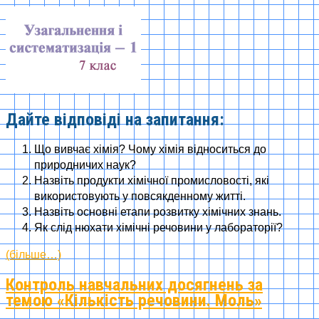
Дайте відповіді на запитання:
Що вивчає хімія? Чому хімія відноситься до
природничих наук?
Назвіть продукти хімічної промисловості, які
використовують у повсякденному житті.
Назвіть основні етапи розвитку хімічних знань.
Як слід нюхати хімічні речовини у лабораторії?
(більше…)
Контроль навчальних досягнень за
темою «Кількість речовини. Моль»