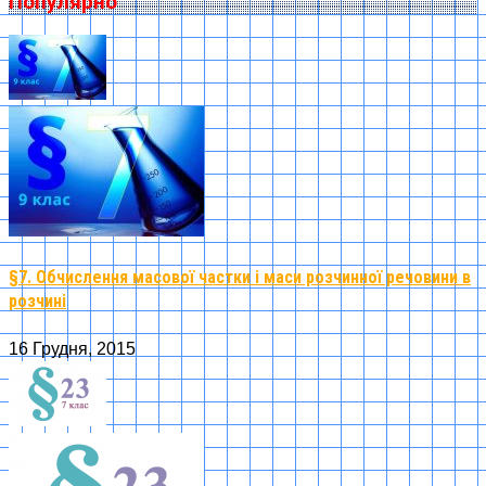
Популярно
§7. Обчислення масової частки і маси розчинної речовини в
розчині
16 Грудня, 2015