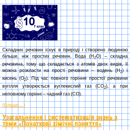
Складних речовин існує в природі і створено людиною
більше, ніж простих речовин. Вода (Н
О) – складна
2
речовина, тому що складається з атомів двох видів, її
можна розкласти на прості речовини – водень (Н
) і
2
кисень (О
). Під час повного горіння простої речовини
2
вугілля утворюється вуглекислий газ (СО
), а при
2
неповному горінні – чадний газ (СО).
(більше…)
Узагальнення і систематизація знань з
теми «Початкові хімічні поняття»