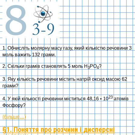
1. Обчисліть молярну масу газу, який кількістю речовини 3
моль важить 132 грами.
2. Скільки грамів становлять 5 моль Н
РО
?
3
4
3. Яку кількість речовини містить натрій оксид масою 62
грами?
23
4. У якій кількості речовини міститься 48,16 • 10
атомів
Фосфору?
(більше…)
§1. Поняття про розчини і дисперсні