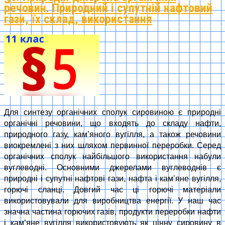
речовин. Природний і супутній нафтовий
гази, їх склад, використання
Для синтезу органічних сполук сировиною є природні
органічні речовини, що входять до складу нафти,
природного газу, кам’яного вугілля, а також речовини
виокремлені з них шляхом первинної переробки. Серед
органічних сполук найбільшого використання набули
вуглеводні. Основними джерелами вуглеводнів є
природні і супутні нафтові гази, нафта і кам’яне вугілля,
горючі сланці. Довгий час ці горючі матеріали
використовували для виробництва енергії. У наш час
значна частина горючих газів, продукти переробки нафти
і кам’яне вугілля використовують як цінну сировину в