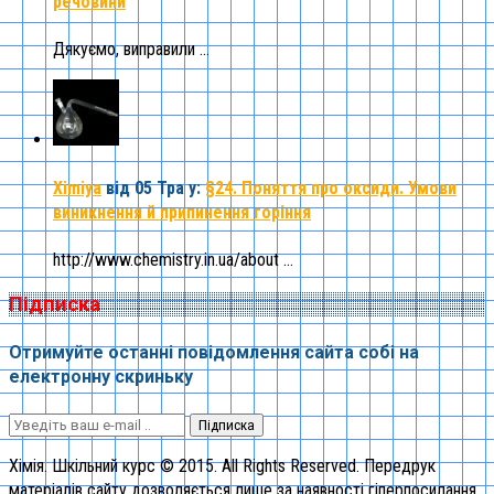
речовини
Дякуємо, виправили ...
Ximiya
від 05 Тра
у:
§24. Поняття про оксиди. Умови
виникнення й припинення горіння
http://www.chemistry.in.ua/about ...
Підписка
Отримуйте останні повідомлення сайта собі на
електронну скриньку
Підписка
Хімія. Шкільний курс © 2015. All Rights Reserved. Передрук
матеріалів сайту дозволяється лише за наявності гіперпосилання