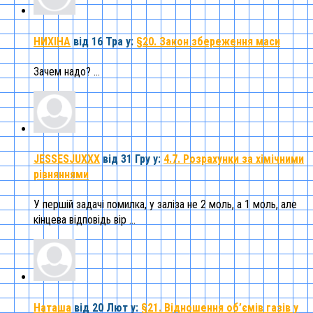
НИХІНА
від 16 Тра
у:
§20. Закон збереження маси
Зачем надо? ...
JESSESJUXXX
від 31 Гру
у:
4.7. Розрахунки за хімічними
рівняннями
У першій задачі помилка, у заліза не 2 моль, а 1 моль, але
кінцева відповідь вір ...
Наташа
від 20 Лют
у:
§21. Відношення об’ємів газів у