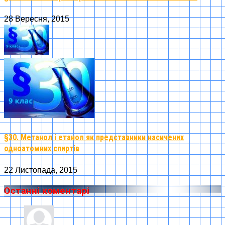
28 Вересня, 2015
§30. Метанол і етанол як представники насичених
одноатомних спиртів
22 Листопада, 2015
Останні коментарі