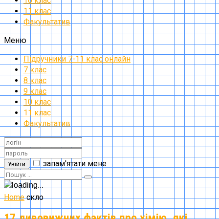
10 клас
11 клас
Факультатив
Меню
Підручники 7-11 клас онлайн
7 клас
8 клас
9 клас
10 клас
11 клас
Факультатив
запам'ятати мене
Увійти
Home
скло
17 дивовижних фактів про хімію, які