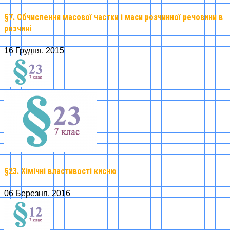
§7. Обчислення масової частки і маси розчинної речовини в
розчині
16 Грудня, 2015
§23. Хімічні властивості кисню
06 Березня, 2016