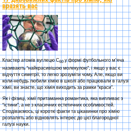
вразять вас
Кластер атомів вуглецю C
у формі футбольного м’яча
60
називають “найкрасивішою молекулою”, і якщо у вас є
відчуття симетрії, то легко зрозуміти чому. Але, якщо ви
коли-небудь любили хімію в школі або працювали в галузі
хімії, ви знаєте, що хімія виходить за рамки “краси”.
Як і фізиці, хімії притаманна романтика, яка випливає з
“істини”, а не з класичних естетичних особливостей.
Сподіваємось, ці короткі факти та цікавинки про хімію
розпалять або відновлять інтерес до цієї благородної
галузі науки.