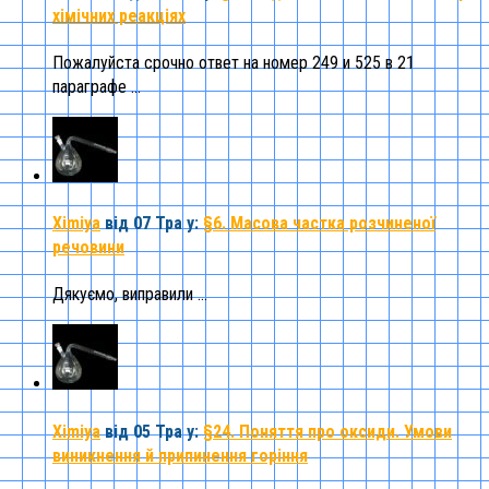
хімічних реакціях
Пожалуйста срочно ответ на номер 249 и 525 в 21
параграфе ...
Ximiya
від 07 Тра
у:
§6. Масова частка розчиненої
речовини
Дякуємо, виправили ...
Ximiya
від 05 Тра
у:
§24. Поняття про оксиди. Умови
виникнення й припинення горіння