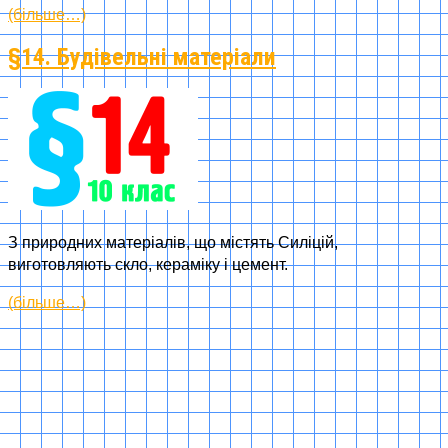
(більше…)
§14. Будівельні матеріали
З природних матеріалів, що містять Силіцій,
виготовляють скло, кераміку і цемент.
(більше…)