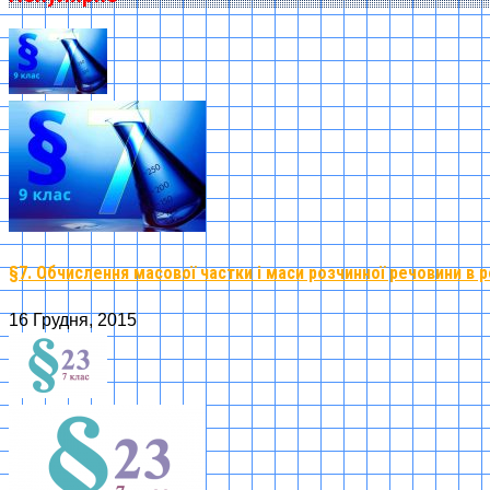
§7. Обчислення масової частки і маси розчинної речовини в р
16 Грудня, 2015