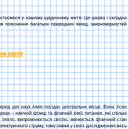
истуємося у нашому щоденному житті. Це цікава і складна
 для пояснення багатьох природних явищ, закономірностей
ни світу
еред цих наук хімія посідає центральне місце. Вона тісно
ах – хімічній фізиці та фізичній хімії; питання, які спільні
ся тепло, випромінюється світло, змінюється фізичний стан
лектричного струму, тому хіміки у своїх дослідженнях весь