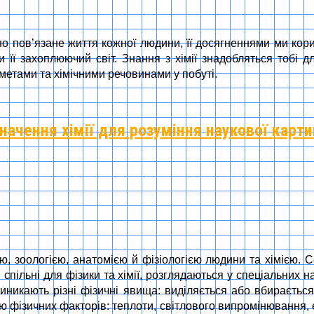
но пов’язане життя кожної людини, її досягненнями ми кор
ти її захоплюючий світ. Знання з хімії знадобляться тобі
етами та хімічними речовинами у побуті.
Значення хімії для розуміння наукової карти
, зоологією, анатомією й фізіологією людини та хімією. С
 спільні для фізики та хімії, розглядаються у спеціальних наук
цій виникають різні фізичні явища: виділяється або вбираєть
єю фізичних факторів: теплоти, світлового випромінювання, е