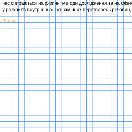
час спираються на фізичні методи дослідження та на фізичн
у розкритті внутрішньої суті хімічних перетворень речовин,
(більше…)