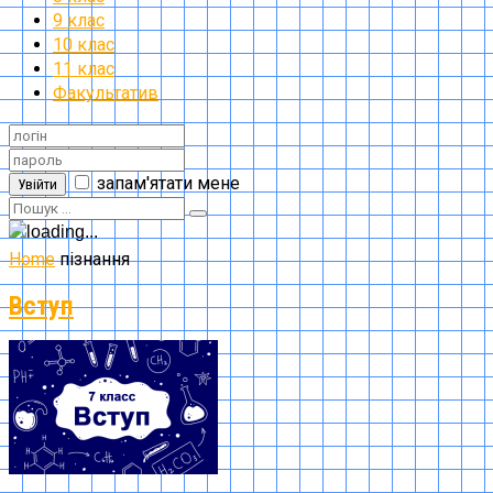
9 клас
10 клас
11 клас
Факультатив
запам'ятати мене
Увійти
Home
пізнання
Вступ