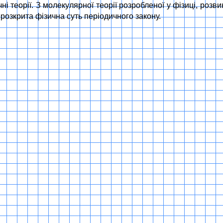
і теорії. З молекулярної теорії розробленої у фізиці, розви
 розкрита фізична суть періодичного закону.