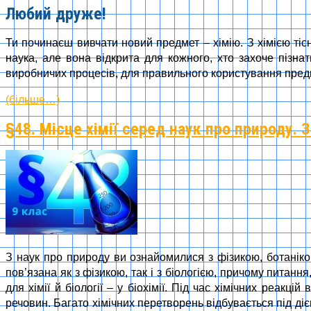
Любий друже!
Ти починаєш вивчати новий предмет – хімію. З хімією тіс
наука, але вона відкрита для кожного, хто захоче пізна
виробничих процесів, для правильного користування предм
(більше…)
§48. Місце хімії серед наук про природу. 
З наук про природу ви ознайомилися з фізикою, ботанікою
пов’язана як з фізикою, так і з біологією, причому питання,
для хімії й біології – у біохімії. Під час хімічних реак
речовин. Багато хімічних перетворень відбувається під ді