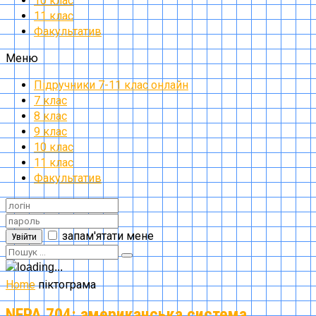
10 клас
11 клас
Факультатив
Меню
Підручники 7-11 клас онлайн
7 клас
8 клас
9 клас
10 клас
11 клас
Факультатив
запам'ятати мене
Увійти
Home
піктограма
NFPA 704: американська система