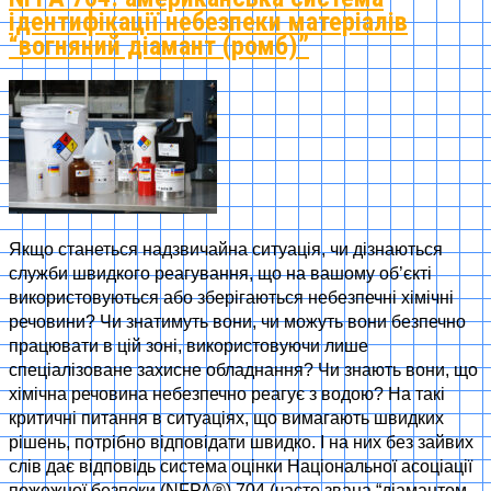
ідентифікації небезпеки матеріалів
“вогняний діамант (ромб)”
Якщо станеться надзвичайна ситуація, чи дізнаються
служби швидкого реагування, що на вашому об’єкті
використовуються або зберігаються небезпечні хімічні
речовини? Чи знатимуть вони, чи можуть вони безпечно
працювати в цій зоні, використовуючи лише
спеціалізоване захисне обладнання? Чи знають вони, що
хімічна речовина небезпечно реагує з водою? На такі
критичні питання в ситуаціях, що вимагають швидких
рішень, потрібно відповідати швидко. І на них без зайвих
слів дає відповідь система оцінки Національної асоціації
пожежної безпеки (NFPA®) 704 (часто звана “діамантом