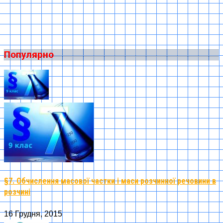
Популярно
§7. Обчислення масової частки і маси розчинної речовини в
розчині
16 Грудня, 2015