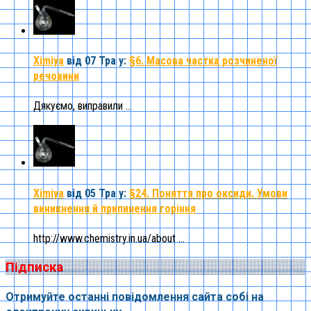
Ximiya
від 07 Тра
у:
§6. Масова частка розчиненої
речовини
Дякуємо, виправили ...
Ximiya
від 05 Тра
у:
§24. Поняття про оксиди. Умови
виникнення й припинення горіння
http://www.chemistry.in.ua/about ...
Підписка
Отримуйте останні повідомлення сайта собі на