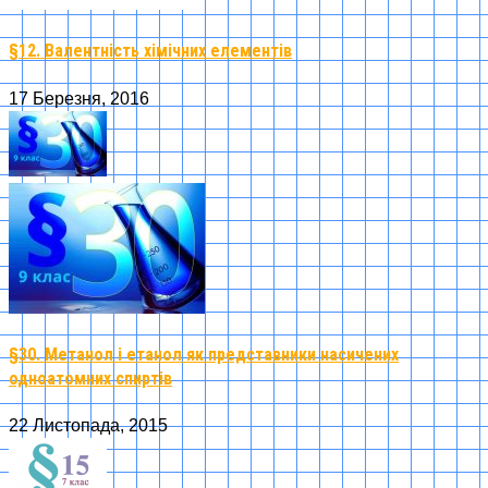
§12. Валентність хімічних елементів
17 Березня, 2016
§30. Метанол і етанол як представники насичених
одноатомних спиртів
22 Листопада, 2015