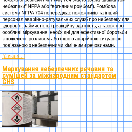
небезпеки” NFPA або “вогняним ромбом”). Ромбова
система NFPA 704 попереджає пожежників та інший
персонал аварійно-рятувальних служб про небезпеку для
здоров’я, займистість і реакційну здатність, а також про
особливі міркування, необхідні для ефективної боротьби
з пожежею, розливом або іншою аварійною ситуацією,
пов’язаною з небезпечними хімічними речовинами.
(більше…)
Маркування небезпечних речовин та
сумішей за міжнародним стандартом
GHS