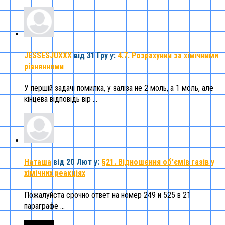
JESSESJUXXX
від 31 Гру
у:
4.7. Розрахунки за хімічними
рівняннями
У першій задачі помилка, у заліза не 2 моль, а 1 моль, але
кінцева відповідь вір ...
Наташа
від 20 Лют
у:
§21. Відношення об’ємів газів у
хімічних реакціях
Пожалуйста срочно ответ на номер 249 и 525 в 21
параграфе ...