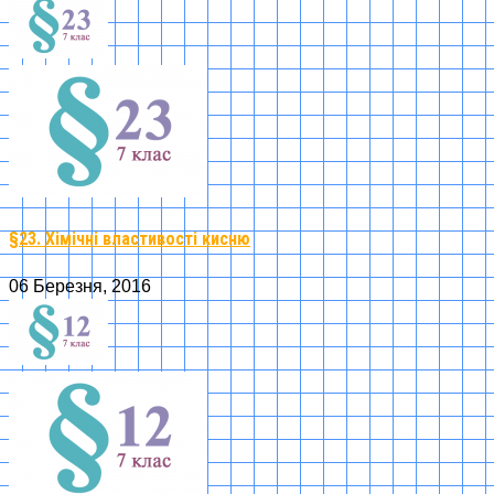
§23. Хімічні властивості кисню
06 Березня, 2016