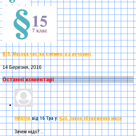
§15. Масова частка елемента в речовині
14 Березня, 2016
Останні коментарі
НИХІНА
від 16 Тра
у:
§20. Закон збереження маси
Зачем надо? ...