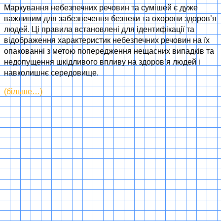
Маркування небезпечних речовин та сумішей є дуже
важливим для забезпечення безпеки та охорони здоров’я
людей. Ці правила встановлені для ідентифікації та
відображення характеристик небезпечних речовин на їх
опакованн
і з метою попередження нещасних випадків та
недопущення шкідливого впливу на здоров’я людей і
навколишнє середовище.
(більше…)