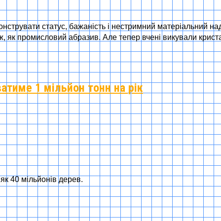
онструвати статус, бажаність і нестримний матеріальний н
ож, як промисловий абразив. Але тепер вчені викували крис
атиме 1 мільйон тонн на рік
к 40 мільйонів дерев.