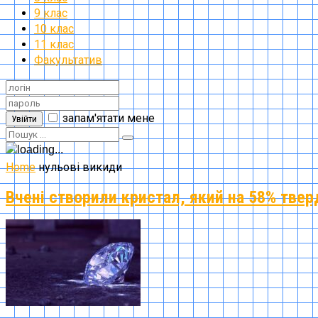
9 клас
10 клас
11 клас
Факультатив
запам'ятати мене
Увійти
Home
нульові викиди
Вчені створили кристал, який на 58% твер