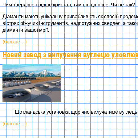
Чим твердіше і рідше кристал, тим він цінніше. Чи не так?
Діаманти мають унікальну привабливість як спосіб продем
вістрях ріжучих інструментів, надпотужних свердел, а так
діаманти вашої мрії.
(більше…)
Новий завод з вилучення вуглецю уловлюв
Шотландська установка щорічно вилучатиме вуглець я
(більше…)