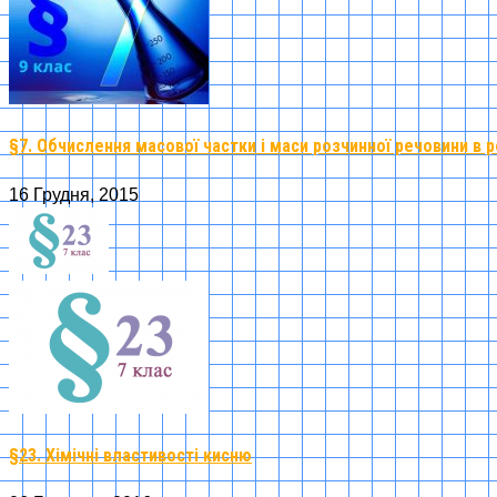
§7. Обчислення масової частки і маси розчинної речовини в р
16 Грудня, 2015
§23. Хімічні властивості кисню