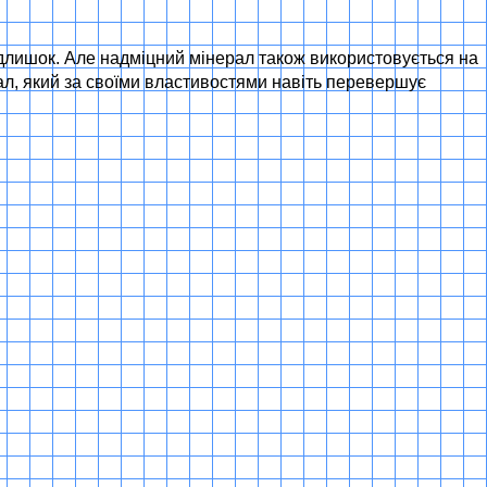
адлишок. Але надміцний мінерал також використовується на
тал, який за своїми властивостями навіть перевершує