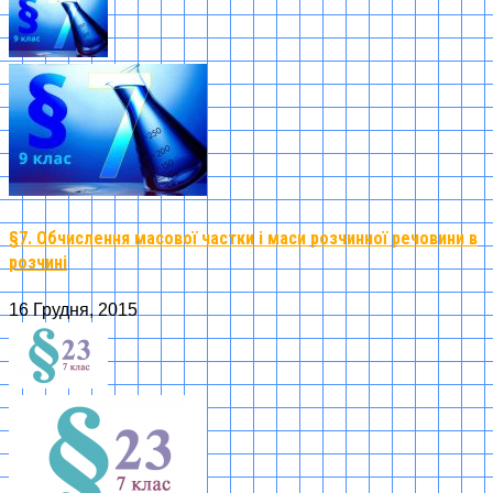
§7. Обчислення масової частки і маси розчинної речовини в
розчині
16 Грудня, 2015