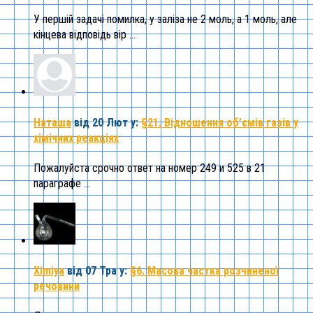
У першій задачі помилка, у заліза не 2 моль, а 1 моль, але
кінцева відповідь вір ...
Наташа
від 20 Лют
у:
§21. Відношення об’ємів газів у
хімічних реакціях
Пожалуйста срочно ответ на номер 249 и 525 в 21
параграфе ...
Ximiya
від 07 Тра
у:
§6. Масова частка розчиненої
речовини