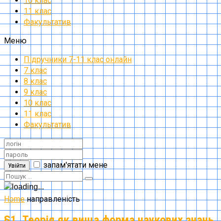
10 клас
11 клас
Факультатив
Меню
Підручники 7-11 клас онлайн
7 клас
8 клас
9 клас
10 клас
11 клас
Факультатив
запам'ятати мене
Увійти
Home
направленість
§1. Теорія як вища форма наукових знань.