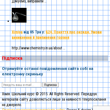
Дякуємо, виправили ...
Ximiya
від 05 Тра
у:
§24. Поняття про оксиди. Умови
виникнення й припинення горіння
http://www.chemistry.in.ua/about ...
Підписка
Отримуйте останні повідомлення сайта собі на
електронну скриньку
Підписка
Хімія. Шкільний курс © 2015. All Rights Reserved. Передрук
матеріалів сайту дозволяється лише за наявності гіперпосилання
на джерело.