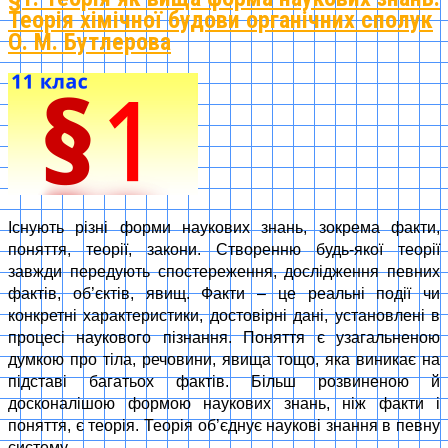
Теорія хімічної будови органічних сполук
О. М. Бутлерова
Існують різні форми наукових знань, зокрема факти,
поняття, теорії, закони. Створенню будь-якої теорії
завжди передують спостереження, дослідження певних
фактів, об’єктів, явищ. Факти – це реальні події чи
конкретні характеристики, достовірні дані, установлені в
процесі наукового пізнання. Поняття є узагальненою
думкою про тіла, речовини, явища тощо, яка виникає на
підставі багатьох фактів. Більш розвиненою й
досконалішою формою наукових знань, ніж факти і
поняття, є теорія. Теорія об’єднує наукові знання в певну
систему.