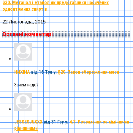
§30. Метанол і етанол як представники насичених
одноатомних спиртів
22 Листопада, 2015
Останні коментарі
НИХІНА
від 16 Тра
у:
§20. Закон збереження маси
Зачем надо? ...
JESSESJUXXX
від 31 Гру
у:
4.7. Розрахунки за хімічними
рівняннями