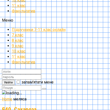
10 клас
11 клас
Факультатив
Меню
Підручники 7-11 клас онлайн
7 клас
8 клас
9 клас
10 клас
11 клас
Факультатив
запам'ятати мене
Увійти
Home
меляса
§40. Сахароза