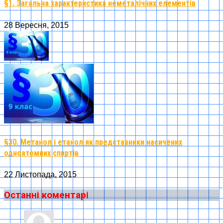
§1. Загальна характеристика неметалічних елементів
28 Вересня, 2015
§30. Метанол і етанол як представники насичених
одноатомних спиртів
22 Листопада, 2015
Останні коментарі