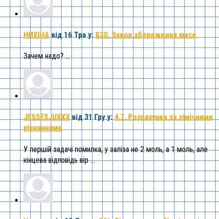
НИХІНА
від 16 Тра
у:
§20. Закон збереження маси
Зачем надо? ...
JESSESJUXXX
від 31 Гру
у:
4.7. Розрахунки за хімічними
рівняннями
У першій задачі помилка, у заліза не 2 моль, а 1 моль, але
кінцева відповідь вір ...