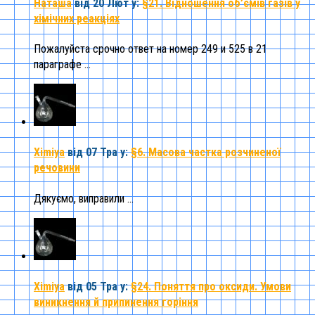
Наташа
від 20 Лют
у:
§21. Відношення об’ємів газів у
хімічних реакціях
Пожалуйста срочно ответ на номер 249 и 525 в 21
параграфе ...
Ximiya
від 07 Тра
у:
§6. Масова частка розчиненої
речовини
Дякуємо, виправили ...
Ximiya
від 05 Тра
у:
§24. Поняття про оксиди. Умови
виникнення й припинення горіння