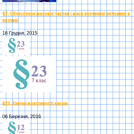
§7. Обчислення масової частки і маси розчинної речовини в
розчині
16 Грудня, 2015
§23. Хімічні властивості кисню
06 Березня, 2016