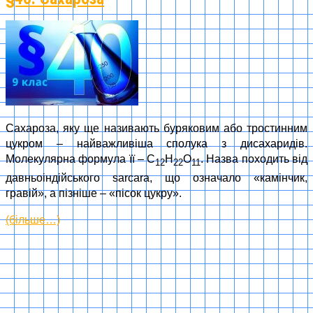
Сахароза, яку ще називають буряковим або тростинним
цукром – найважливіша сполука з дисахаридів.
Молекулярна формула її – С
Н
О
. Назва походить від
12
22
11
давньоіндійського sarcara, що означало «камінчик,
гравій», а пізніше – «пісок цукру».
(більше…)