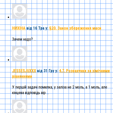
НИХІНА
від 16 Тра
у:
§20. Закон збереження маси
Зачем надо? ...
JESSESJUXXX
від 31 Гру
у:
4.7. Розрахунки за хімічними
рівняннями
У першій задачі помилка, у заліза не 2 моль, а 1 моль, але
кінцева відповідь вір ...