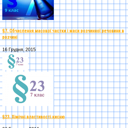
§7. Обчислення масової частки і маси розчинної речовини в
розчині
16 Грудня, 2015
§23. Хімічні властивості кисню