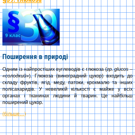
Поширення в природі
Одним із найпростіших вуглеводів є глюкоза (
гр. glucos –
«солодкий»
). Глюкоза (виноградний цукор) входить до
складу фруктів, ягід, меду, патоки, крохмалю та інших
полісахаридів. У невеликій кількості є майже у всіх
органах і тканинах людини й тварин. Це найбільш
поширений цукор.
(більше…)