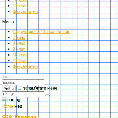
10 клас
11 клас
Факультатив
Меню
Підручники 7-11 клас онлайн
7 клас
8 клас
9 клас
10 клас
11 клас
Факультатив
запам'ятати мене
Увійти
Home
мед
§39. Глюкоза