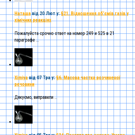
Наташа
від 20 Лют
у:
§21. Відношення об’ємів газів у
хімічних реакціях
Пожалуйста срочно ответ на номер 249 и 525 в 21
параграфе ...
Ximiya
від 07 Тра
у:
§6. Масова частка розчиненої
речовини
Дякуємо, виправили ...