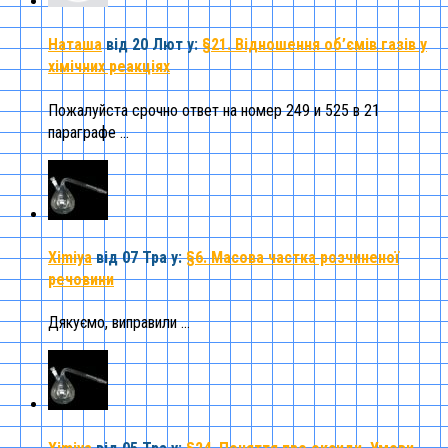
Наташа
від 20 Лют
у:
§21. Відношення об’ємів газів у
хімічних реакціях
Пожалуйста срочно ответ на номер 249 и 525 в 21
параграфе ...
Ximiya
від 07 Тра
у:
§6. Масова частка розчиненої
речовини
Дякуємо, виправили ...