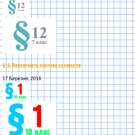
§12. Валентність хімічних елементів
17 Березня, 2016