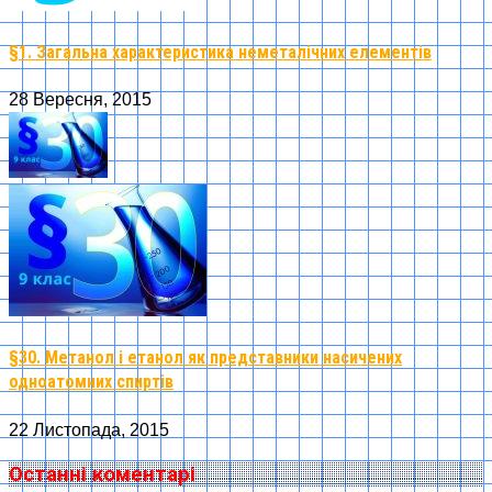
§1. Загальна характеристика неметалічних елементів
28 Вересня, 2015
§30. Метанол і етанол як представники насичених
одноатомних спиртів
22 Листопада, 2015
Останні коментарі