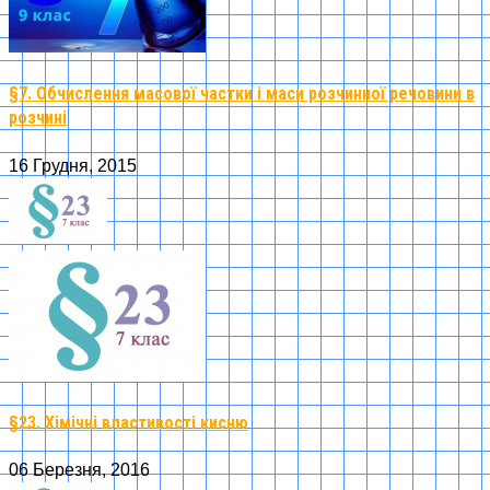
§7. Обчислення масової частки і маси розчинної речовини в
розчині
16 Грудня, 2015
§23. Хімічні властивості кисню
06 Березня, 2016