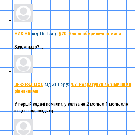
НИХІНА
від 16 Тра
у:
§20. Закон збереження маси
Зачем надо? ...
JESSESJUXXX
від 31 Гру
у:
4.7. Розрахунки за хімічними
рівняннями
У першій задачі помилка, у заліза не 2 моль, а 1 моль, але
кінцева відповідь вір ...