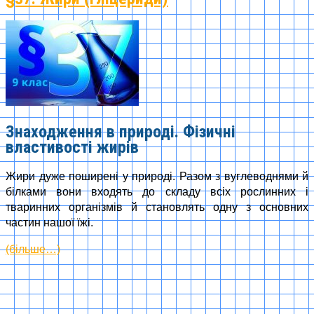
Знаходження в природі. Фізичні
властивості жирів
Жири дуже поширені у природі. Разом з вуглеводнями й
білками вони входять до складу всіх рослинних і
тваринних організмів й становлять одну з основних
частин нашої їжі.
(більше…)