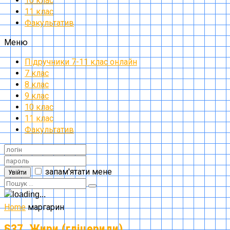
10 клас
11 клас
Факультатив
Меню
Підручники 7-11 клас онлайн
7 клас
8 клас
9 клас
10 клас
11 клас
Факультатив
запам'ятати мене
Увійти
Home
маргарин
§37. Жири (гліцериди)