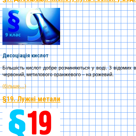
Дисоціація кислот
Більшість кислот добре розчиняються у воді. З відомих в
червоний, метилового оранжевого – на рожевий.
(більше…)
§19. Лужні метали