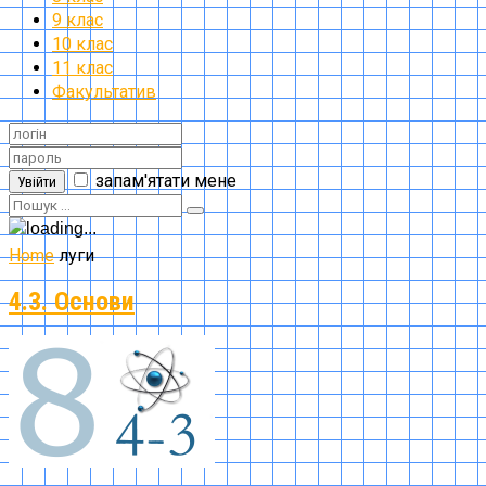
9 клас
10 клас
11 клас
Факультатив
запам'ятати мене
Увійти
Home
луги
4.3. Основи