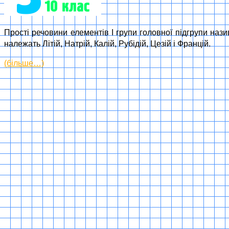
Прості речовини елементів І групи головної підгрупи на
належать Літій, Натрій, Калій, Рубідій, Цезій і Францій.
(більше…)