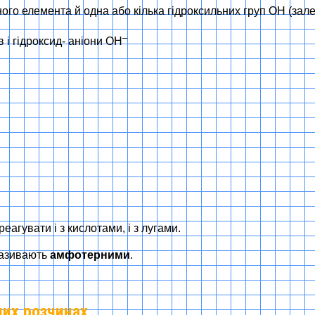
ого елемента й одна або кілька гідроксильних груп OH (зале
–
в і гідроксид- аніони ОН
реагувати і з кислотами, і з лугами.
 називають
амфотерними
.
них розчинах