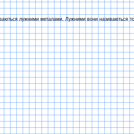
зиваються лужними металами. Лужними вони називаються том