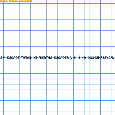
ам кислот тільки силікатна кислота у ній не розчиняється.