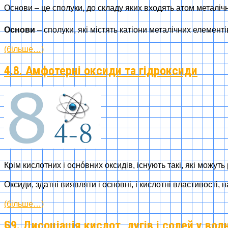
Основи – це сполуки, до складу яких входять атом металічн
Основи
– сполуки, які містять катіони металічних елементі
(більше…)
4.8. Амфотерні оксиди та гідроксиди
Крім кислотних і оснόвних оксидів, існують такі, які можуть 
Оксиди, здатні виявляти і оснóвні, і кислотні властивості,
(більше…)
§9. Дисоціація кислот, лугів і солей у вод