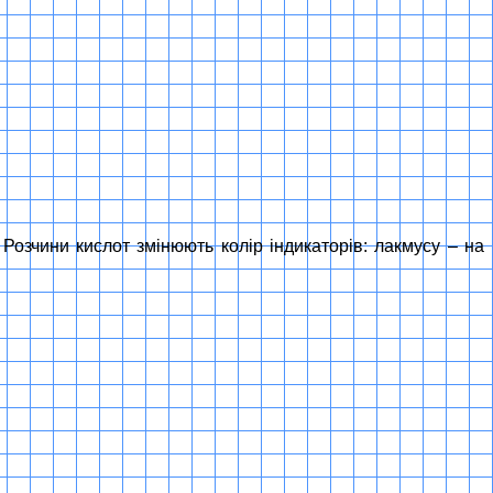
 Розчини кислот змінюють колір індикаторів: лакмусу – на