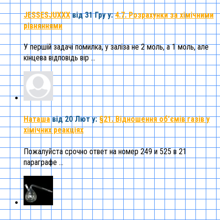
JESSESJUXXX
від 31 Гру
у:
4.7. Розрахунки за хімічними
рівняннями
У першій задачі помилка, у заліза не 2 моль, а 1 моль, але
кінцева відповідь вір ...
Наташа
від 20 Лют
у:
§21. Відношення об’ємів газів у
хімічних реакціях
Пожалуйста срочно ответ на номер 249 и 525 в 21
параграфе ...