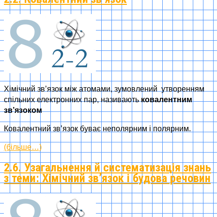
Хімічний зв’язок між атомами, зумовлений утворенням
спільних електронних пар, називають
ковалентним
зв’язоком
Ковалентний зв’язок буває неполярним і полярним.
(більше…)
2.6. Узагальнення й систематизація знань
з теми: Хімічний зв’язок і будова речовин