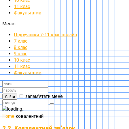
10 клас
11 клас
Факультатив
Меню
Підручники 7-11 клас онлайн
7 клас
8 клас
9 клас
10 клас
11 клас
Факультатив
запам'ятати мене
Увійти
Home
ковалентний
2.2. Ковалентний зв’язок