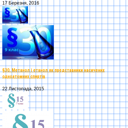
17 Березня, 2016
§30. Метанол і етанол як представники насичених
одноатомних спиртів
22 Листопада, 2015