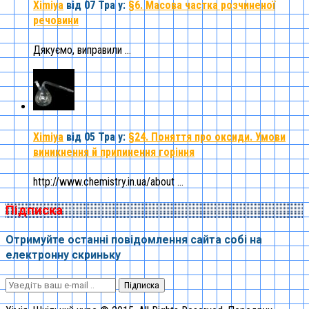
Ximiya
від 07 Тра
у:
§6. Масова частка розчиненої
речовини
Дякуємо, виправили ...
Ximiya
від 05 Тра
у:
§24. Поняття про оксиди. Умови
виникнення й припинення горіння
http://www.chemistry.in.ua/about ...
Підписка
Отримуйте останні повідомлення сайта собі на
електронну скриньку
Підписка