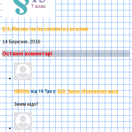
§15. Масова частка елемента в речовині
14 Березня, 2016
Останні коментарі
НИХІНА
від 16 Тра
у:
§20. Закон збереження маси
Зачем надо? ...