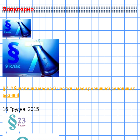
Популярно
§7. Обчислення масової частки і маси розчинної речовини в
розчині
16 Грудня, 2015