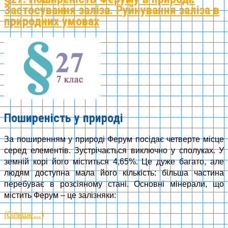
Застосування заліза. Руйнування заліза в
природних умовах
Поширеність у природі
За поширенням у природі Ферум посідає четверте місце
серед елементів. Зустрічається виключно у сполуках. У
земній корі його міститься 4,65%. Це дуже багато, але
людям доступна мала його кількість: більша частина
перебуває в розсіяному стані. Основні мінерали, що
містить Ферум – це залізняки:
(більше…)