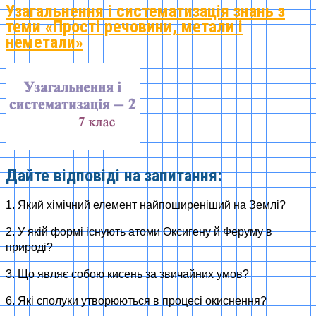
Узагальнення і систематизація знань з
теми «Прості речовини, метали і
неметали»
Дайте відповіді на запитання:
1. Який хімічний елемент найпоширеніший на Землі?
2. У якій формі існують атоми Оксигену й Феруму в
природі?
3. Що являє собою кисень за звичайних умов?
6. Які сполуки утворюються в процесі окиснення?