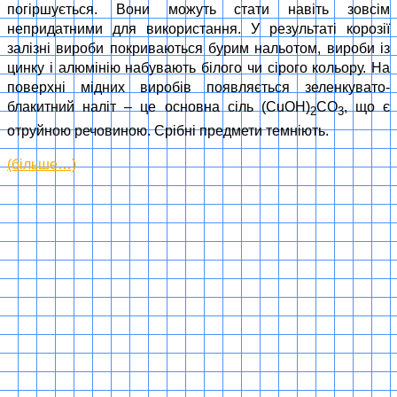
погіршується. Вони можуть стати навіть зовсім
непридатними для використання. У результаті корозії
залізні вироби покриваються бурим нальотом, вироби із
цинку і алюмінію набувають білого чи сірого кольору. На
поверхні мідних виробів появляється зеленкувато-
блакитний наліт – це основна сіль (CuOH)
CO
, що є
2
3
отруйною речовиною. Срібні предмети темніють.
(більше…)