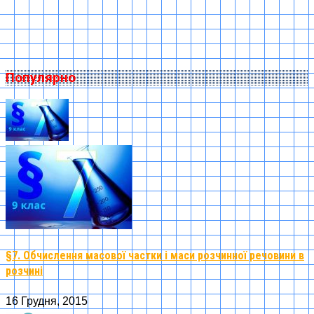
Популярно
§7. Обчислення масової частки і маси розчинної речовини в
розчині
16 Грудня, 2015