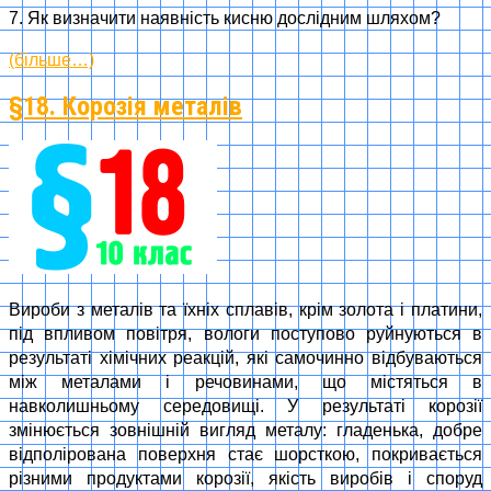
7. Як визначити наявність кисню дослідним шляхом?
(більше…)
§18. Корозія металів
Вироби з металів та їхніх сплавів, крім золота і платини,
під впливом повітря, вологи поступово руйнуються в
результаті хімічних реакцій, які самочинно відбуваються
між металами і речовинами, що містяться в
навколишньому середовищі. У результаті корозії
змінюється зовнішній вигляд металу: гладенька, добре
відполірована поверхня стає шорсткою, покривається
різними продуктами корозії, якість виробів і споруд