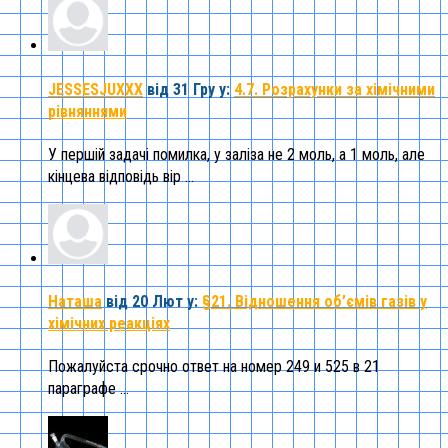
JESSESJUXXX
від 31 Гру
у:
4.7. Розрахунки за хімічними
рівняннями
У першій задачі помилка, у заліза не 2 моль, а 1 моль, але
кінцева відповідь вір ...
Наташа
від 20 Лют
у:
§21. Відношення об’ємів газів у
хімічних реакціях
Пожалуйста срочно ответ на номер 249 и 525 в 21
параграфе ...