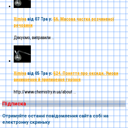
Ximiya
від 07 Тра
у:
§6. Масова частка розчиненої
речовини
Дякуємо, виправили ...
Ximiya
від 05 Тра
у:
§24. Поняття про оксиди. Умови
виникнення й припинення горіння
http://www.chemistry.in.ua/about ...
Підписка
Отримуйте останні повідомлення сайта собі на
електронну скриньку