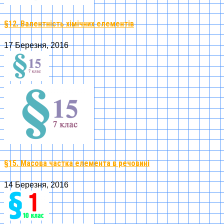
§12. Валентність хімічних елементів
17 Березня, 2016
§15. Масова частка елемента в речовині
14 Березня, 2016