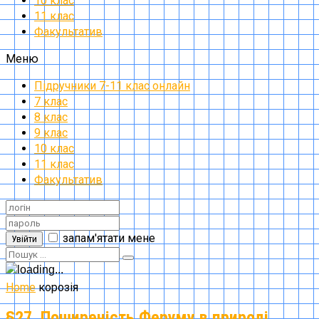
10 клас
11 клас
Факультатив
Меню
Підручники 7-11 клас онлайн
7 клас
8 клас
9 клас
10 клас
11 клас
Факультатив
запам'ятати мене
Увійти
Home
корозія
§27. Поширеність Феруму в природі.