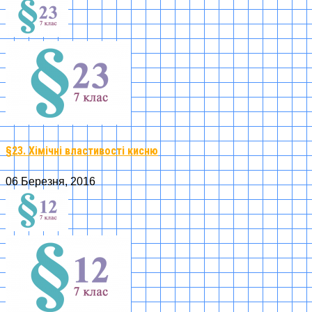
§23. Хімічні властивості кисню
06 Березня, 2016