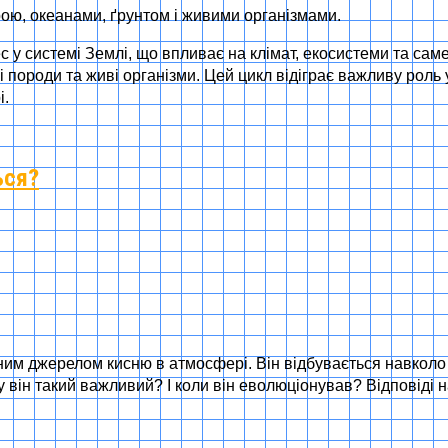
ою, океанами, ґрунтом і живими організмами.
 у системі Землі, що впливає на клімат, екосистеми та саме
кі породи та живі організми. Цей цикл відіграє важливу рол
і.
ься?
им джерелом кисню в атмосфері. Він відбувається навколо н
ін такий важливий? І коли він еволюціонував? Відповіді на