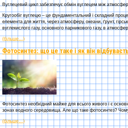
Вуглецевий цикл забезпечує обмін вуглецем між атмосфер
Кругообіг вуглецю – це фундаментальний і складний процес
елемента для життя, через атмосферу, океани, ґрунт, гірсь
вуглекислого газу, основного парникового газу, в атмосфер
(більше…)
Фотосинтез: що це таке і як він відбуваєт
Фотосинтез необхідний майже для всього живого і є основн
зонах водного середовища. Але що таке фотосинтез? Чому в
(більше…)