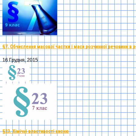
§7. Обчислення масової частки і маси розчинної речовини в р
16 Грудня, 2015
§23. Хімічні властивості кисню