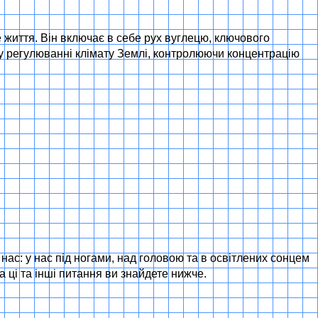
 життя. Він включає в себе рух вуглецю, ключового
ь у регулюванні клімату Землі, контролюючи концентрацію
ас: у нас під ногами, над головою та в освітлених сонцем
 ці та інші питання ви знайдете нижче.