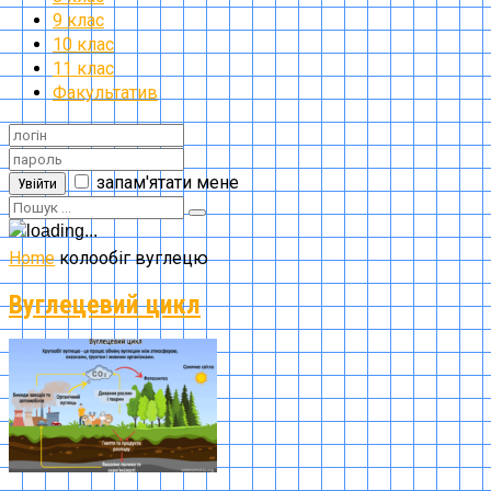
9 клас
10 клас
11 клас
Факультатив
запам'ятати мене
Увійти
Home
колообіг вуглецю
Вуглецевий цикл