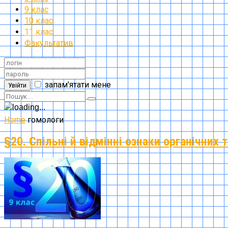
9 клас
10 клас
11 клас
Факультатив
запам'ятати мене
Увійти
Home
гомологи
§20. Спільні й відмінні ознаки органічних 