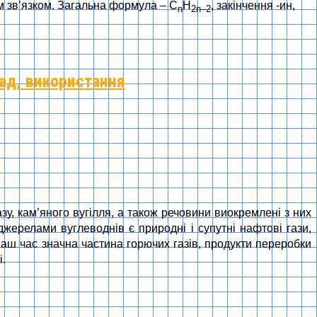
м зв’язком. Загальна формула – C
H
, закінчення -ин,
n
2n–2
лад, використання
у, кам’яного вугілля, а також речовини виокремлені з них
ерелами вуглеводнів є природні і супутні нафтові гази,
 наш час значна частина горючих газів, продукти переробки
і.