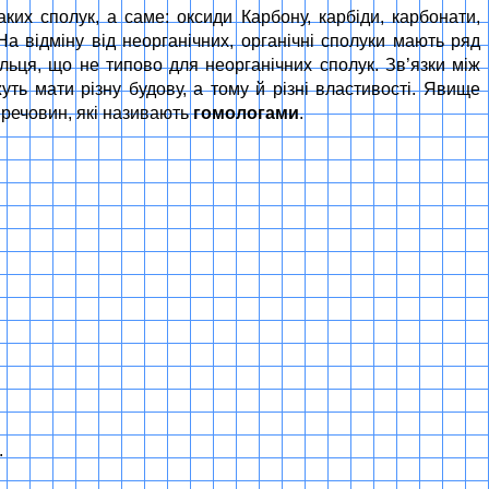
аких сполук, а саме: оксиди Карбону, карбіди, карбонати,
На відміну від неорганічних, органічні сполуки мають ряд
льця, що не типово для неорганічних сполук. Зв’язки між
ь мати різну будову, а тому й різні властивості. Явище
м речовин, які називають
гомологами
.
.