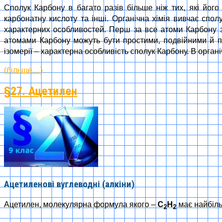
Сполук Карбону в багато разів більше ніж тих, які його 
карбонатну кислоту та інші. Органічна хімія вивчає спол
характерних особливостей. Перш за все атоми Карбону зд
атомами Карбону можуть бути простими, подвійними й по
ізомерії – характерна особливість сполук Карбону. В орган
(більше…)
§27. Ацетилен
Ацетиленові вуглеводні (алкіни)
Ацетилен, молекулярна формула якого –
С
Н
має найбіль
2
2