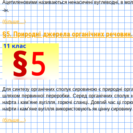
Ацетиленовими називаються ненасичені вуглеводні, в моле
-ін.
(більше…)
§5. Природні джерела органічних речовин.
Для синтезу органічних сполук сировиною є природні орга
шляхом первинної переробки. Серед органічних сполук н
нафта і кам’яне вугілля, горючі сланці. Довгий час ці го
нафти і кам’яне вугілля використовують як цінну сировину 
(більше…)