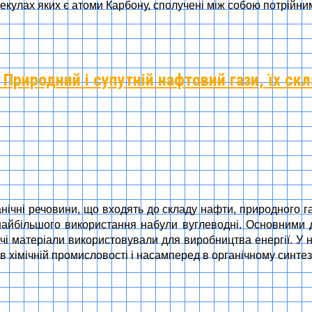
кулах яких є атоми Карбону, сполучені між собою потрійни
 Природний і супутній нафтовий гази, їх ск
нічні речовини, що входять до складу нафти, природного газ
айбільшого використання набули вуглеводні. Основними дж
рючі матеріали використовували для виробництва енергії. У
в хімічній промисловості і насамперед в органічному синтез