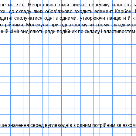
не містять. Неорганічна хімія вивчає невелику кількість т
уки, до складу яких обов’язково входить елемент Карбон. 
атні сполучатися одні з одними, утворюючи ланцюги й кі
трійними. Молекули при однаковому якісному складі можут
ічній хімії виділяють ряди подібних по складу і властивостя
ше значення серед вуглеводнів з одним потрійним зв’язком