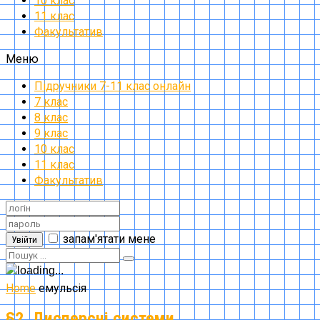
10 клас
11 клас
Факультатив
Меню
Підручники 7-11 клас онлайн
7 клас
8 клас
9 клас
10 клас
11 клас
Факультатив
запам'ятати мене
Увійти
Home
емульсія
§2. Дисперсні системи