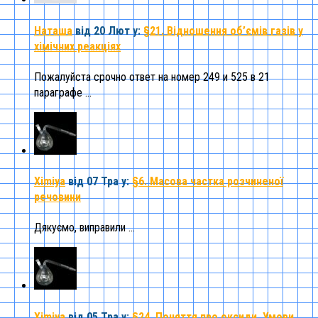
Наташа
від 20 Лют
у:
§21. Відношення об’ємів газів у
хімічних реакціях
Пожалуйста срочно ответ на номер 249 и 525 в 21
параграфе ...
Ximiya
від 07 Тра
у:
§6. Масова частка розчиненої
речовини
Дякуємо, виправили ...
Ximiya
від 05 Тра
у:
§24. Поняття про оксиди. Умови