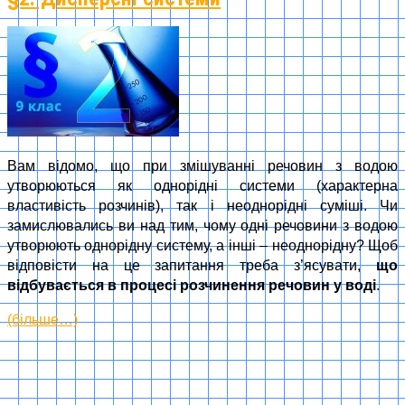
Вам відомо, що при змішуванні речовин з водою
утворюються як однорідні системи (характерна
властивість розчинів), так і неоднорідні суміші. Чи
замислювались ви над тим, чому одні речовини з водою
утворюють однорідну систему, а інші – неоднорідну? Щоб
відповісти на це запитання треба з’ясувати,
що
відбувається в процесі розчинення речовин у воді
.
(більше…)