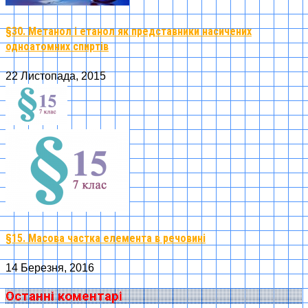
§30. Метанол і етанол як представники насичених
одноатомних спиртів
22 Листопада, 2015
§15. Масова частка елемента в речовині
14 Березня, 2016
Останні коментарі