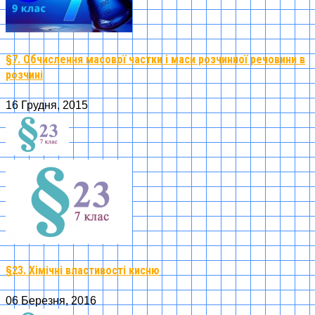
§7. Обчислення масової частки і маси розчинної речовини в
розчині
16 Грудня, 2015
§23. Хімічні властивості кисню
06 Березня, 2016