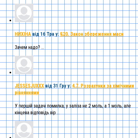
НИХІНА
від 16 Тра
у:
§20. Закон збереження маси
Зачем надо? ...
JESSESJUXXX
від 31 Гру
у:
4.7. Розрахунки за хімічними
рівняннями
У першій задачі помилка, у заліза не 2 моль, а 1 моль, але
кінцева відповідь вір ...