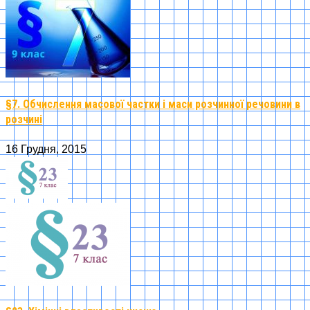
§7. Обчислення масової частки і маси розчинної речовини в
розчині
16 Грудня, 2015