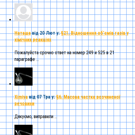
Наташа
від 20 Лют
у:
§21. Відношення об’ємів газів у
хімічних реакціях
Пожалуйста срочно ответ на номер 249 и 525 в 21
параграфе ...
Ximiya
від 07 Тра
у:
§6. Масова частка розчиненої
речовини
Дякуємо, виправили ...