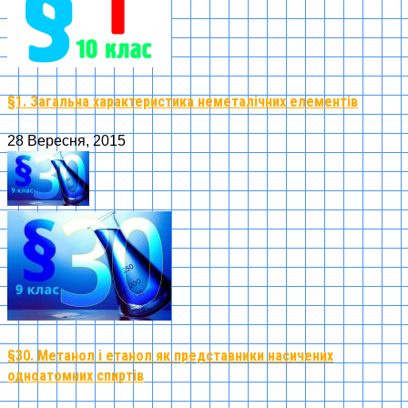
§1. Загальна характеристика неметалічних елементів
28 Вересня, 2015
§30. Метанол і етанол як представники насичених
одноатомних спиртів