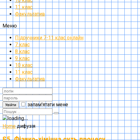
10 клас
11 клас
Факультатив
Меню
Підручники 7-11 клас онлайн
7 клас
8 клас
9 клас
10 клас
11 клас
Факультатив
запам'ятати мене
Увійти
Home
дифузія
§5. Фізико-хімічна суть процесу