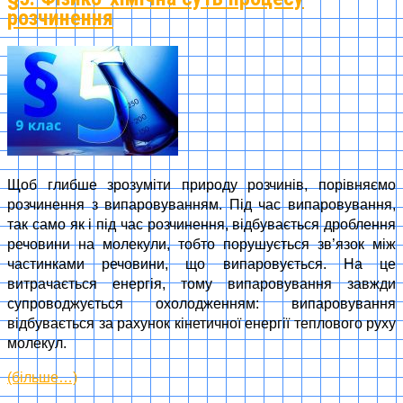
розчинення
Щоб глибше зрозуміти природу розчинів, порівняємо
розчинення з випаровуванням. Під час випаровування,
так само як і під час розчинення, відбувається дроблення
речовини на молекули, тобто порушується зв’язок між
частинками речовини, що випаровується. На це
витрачається енергія, тому випаровування завжди
супроводжується охолодженням: випаровування
відбувається за рахунок кінетичної енергії теплового руху
молекул.
(більше…)