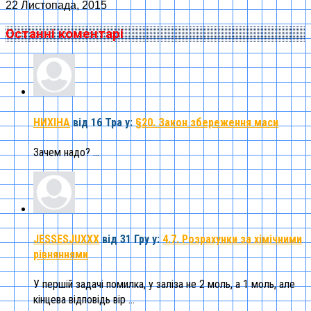
22 Листопада, 2015
Останні коментарі
НИХІНА
від 16 Тра
у:
§20. Закон збереження маси
Зачем надо? ...
JESSESJUXXX
від 31 Гру
у:
4.7. Розрахунки за хімічними
рівняннями
У першій задачі помилка, у заліза не 2 моль, а 1 моль, але
кінцева відповідь вір ...