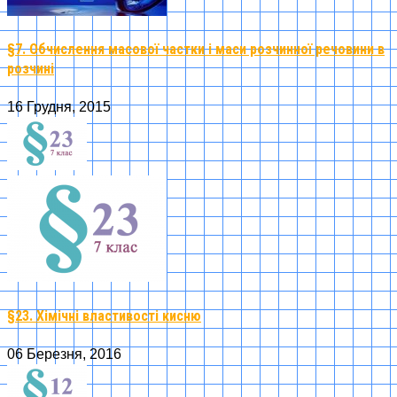
§7. Обчислення масової частки і маси розчинної речовини в
розчині
16 Грудня, 2015
§23. Хімічні властивості кисню
06 Березня, 2016