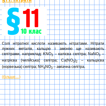
Солі нітратної кислоти називають нітратами. Нітрати
лужних металів, кальцію і амонію ще називають
селітрами, наприклад: KNO
– калієва селітра; NaNO
–
3
3
натрієва (чилійська) селітра; Ca(NO
)
– кальцієва
3
2
(норвезька) селітра; NH
NO
– аміачна селітра.
4
3
(більше…)