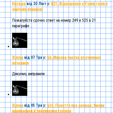
Наташа
від 20 Лют
у:
§21. Відношення об’ємів газів у
хімічних реакціях
Пожалуйста срочно ответ на номер 249 и 525 в 21
параграфе ...
Ximiya
від 07 Тра
у:
§6. Масова частка розчиненої
речовини
Дякуємо, виправили ...
Ximiya
від 05 Тра
у:
§24. Поняття про оксиди. Умови
виникнення й припинення горіння