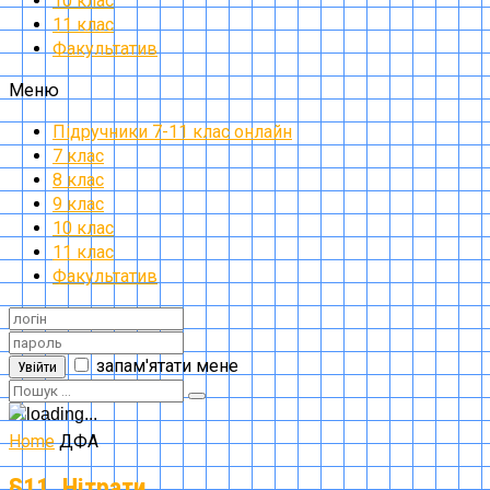
10 клас
11 клас
Факультатив
Меню
Підручники 7-11 клас онлайн
7 клас
8 клас
9 клас
10 клас
11 клас
Факультатив
запам'ятати мене
Увійти
Home
ДФА
§11. Нітрати