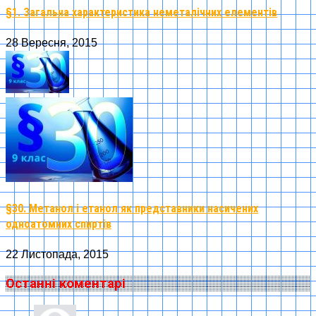
§1. Загальна характеристика неметалічних елементів
28 Вересня, 2015
§30. Метанол і етанол як представники насичених
одноатомних спиртів
22 Листопада, 2015
Останні коментарі