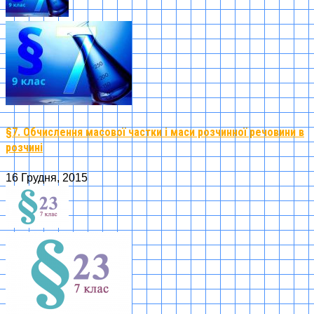
§7. Обчислення масової частки і маси розчинної речовини в
розчині
16 Грудня, 2015