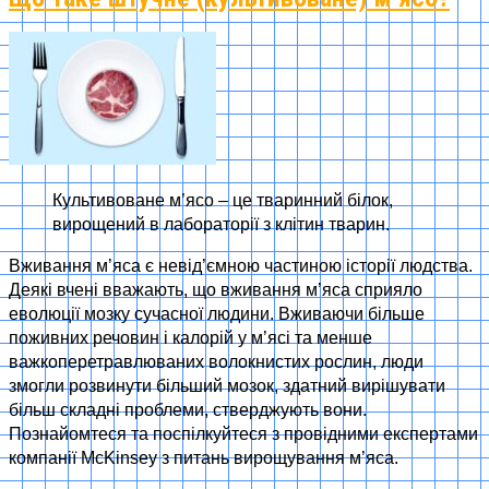
Культивоване м’ясо – це тваринний білок,
вирощений в лабораторії з клітин тварин.
Вживання м’яса є невід’ємною частиною історії людства.
Деякі вчені вважають, що вживання м’яса сприяло
еволюції мозку сучасної людини. Вживаючи більше
поживних речовин і калорій у м’ясі та менше
важкоперетравлюваних волокнистих рослин, люди
змогли розвинути більший мозок, здатний вирішувати
більш складні проблеми, стверджують вони.
Познайомтеся та поспілкуйтеся з провідними експертами
компанії McKinsey з питань вирощування м’яса.