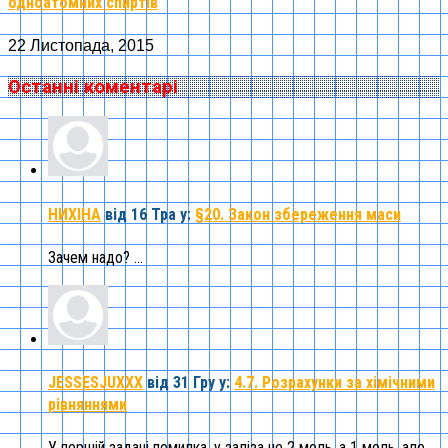
одноатомних спиртів
22 Листопада, 2015
Останні коментарі
НИХІНА
від 16 Тра
у:
§20. Закон збереження маси
Зачем надо? ...
JESSESJUXXX
від 31 Гру
у:
4.7. Розрахунки за хімічними
рівняннями
У першій задачі помилка, у заліза не 2 моль, а 1 моль, але