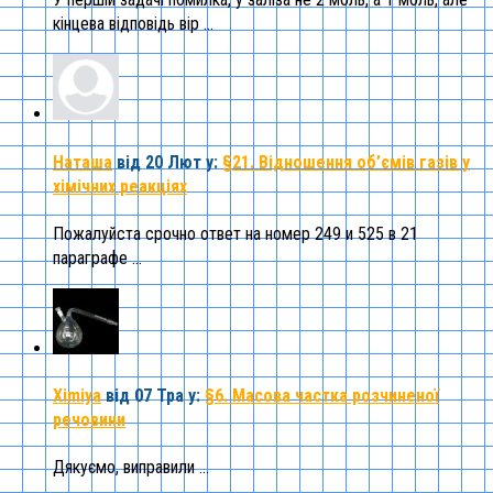
кінцева відповідь вір ...
Наташа
від 20 Лют
у:
§21. Відношення об’ємів газів у
хімічних реакціях
Пожалуйста срочно ответ на номер 249 и 525 в 21
параграфе ...
Ximiya
від 07 Тра
у:
§6. Масова частка розчиненої
речовини
Дякуємо, виправили ...