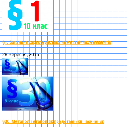
§1. Загальна характеристика неметалічних елементів
28 Вересня, 2015
§30. Метанол і етанол як представники насичених