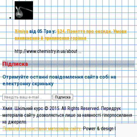
Ximiya
від 05 Тра
у:
§24. Поняття про оксиди. Умови
виникнення й припинення горіння
http://www.chemistry.in.ua/about ...
Підписка
Отримуйте останні повідомлення сайта собі на
електронну скриньку
Підписка
Хімія. Шкільний курс © 2015. All Rights Reserved. Передрук
матеріалів сайту дозволяється лише за наявності гіперпосилання
на джерело.
Правила використання матеріалів сайту
. Power & design by "1st"