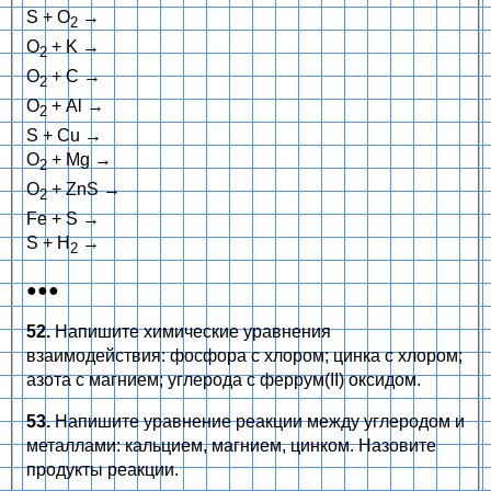
S + О
→
2
О
+ K →
2
О
+ C →
2
О
+ Al →
2
S + Cu →
О
+ Mg →
2
О
+ ZnS →
2
Fe + S →
S + Н
→
2
●●●
52.
Напишите химические уравнения
взаимодействия: фосфора с хлором; цинка с хлором;
азота с магнием; углерода с феррум(II) оксидом.
53.
Напишите уравнение реакции между углеродом и
металлами: кальцием, магнием, цинком. Назовите
продукты реакции.