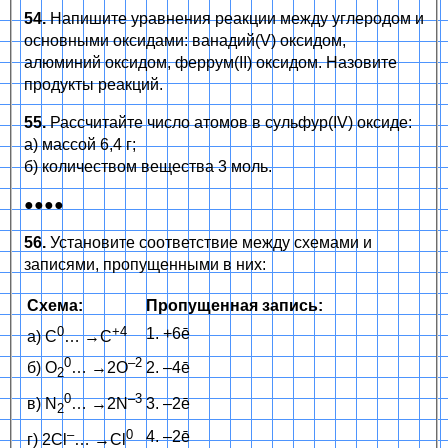
54.
Напишите уравнения реакции между углеродом и
основными оксидами: ванадий(V) оксидом,
алюминий оксидом, феррум(II) оксидом. Назовите
продукты реакций.
55.
Рассчитайте число атомов в сульфур(IV) оксиде:
а) массой 6,4 г;
б) количеством вещества 3 моль.
●●●●
56.
Установите соответствие между схемами и
записями, пропущенными в них:
Схема:
Пропущенная запись:
0
+4
1. +6ē
а) С
… →С
0
–2
б) О
… →2О
2. –4ē
2
0
–3
в) N
… →2N
3. –2ē
2
–
0
4. –2ē
г) 2Cl
… →Cl