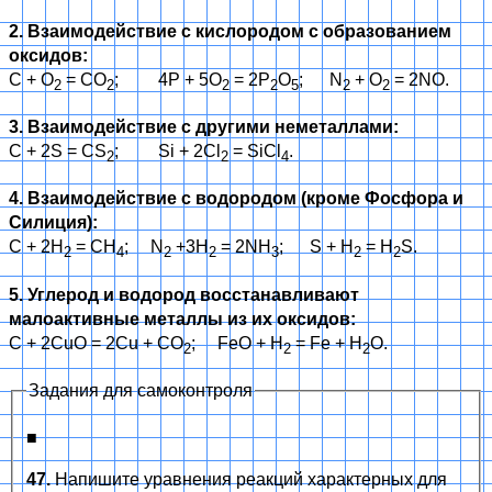
2. Взаимодействие с кислородом с образованием
оксидов:
С + О
= СО
; 4Р + 5О
= 2Р
О
; N
+ О
= 2NО.
2
2
2
2
5
2
2
3. Взаимодействие с другими неметаллами:
С + 2S = СS
; Si + 2Cl
= SiCl
.
2
2
4
4. Взаимодействие с водородом (кроме Фосфора и
Силиция):
С + 2Н
= СН
; N
+3H
= 2NH
; S + Н
= Н
S.
2
4
2
2
3
2
2
5. Углерод и водород восстанавливают
малоактивные металлы из их оксидов:
С + 2СuO = 2Cu + CO
; FeO + H
= Fe + H
O.
2
2
2
Задания для самоконтроля
■
47.
Напишите уравнения реакций характерных для