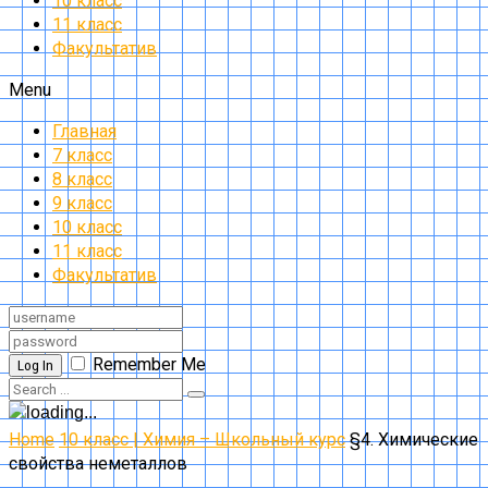
10 класс
11 класс
Факультатив
Menu
Главная
7 класс
8 класс
9 класс
10 класс
11 класс
Факультатив
Remember Me
Log In
Home
10 класс | Химия – Школьный курс
§4. Химические
свойства неметаллов