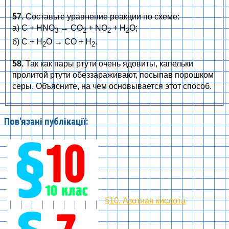
57.
Составьте уравнение реакции по схеме:
а) C + HNO
→ CO
+ NO
+ H
O;
3
2
2
2
б) C + H
O → CO + H
.
2
2
58.
Так как пары ртути очень ядовиты, капельки
пролитой ртути обеззараживают, посыпав порошком
серы. Объясните, на чем основывается этот способ.
Пов'язані публікації:
§10. Азотная кислота