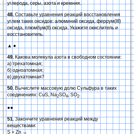
углерода, серы, азота и кремния.
48.
Составьте уравнения реакций восстановления
углем таких оксидов: алюминий оксида, феррум(ІІІ)
оксида, плюмбум(ІІ) оксида. Укажите окислитель и
восстановитель.
▲ ●
49.
Какова молекула азота в свободном состоянии:
а) трехатомная;
б) одноатомная;
в) двухатомная?
50.
Вычислите массовую долю Сульфура в таких
соединениях: CuS, Na
SO
, SO
.
2
4
2
●●
51.
Закончите уравнения реакций между
веществами:
S + Zn →