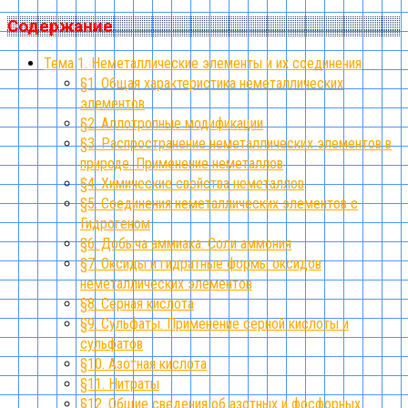
Содержание
Тема 1. Неметаллические элементы и их соединения
§1. Общая характеристика неметаллических
элементов
§2. Аллотропные модификации
§3. Распространение неметаллических элементов в
природе. Применение неметаллов
§4. Химические свойства неметаллов
§5. Соединения неметаллических элементов с
Гидрогеном
§6. Добыча аммиака. Соли аммония
§7. Оксиды и гидратные формы оксидов
неметаллических элементов
§8. Серная кислота
§9. Сульфаты. Применение серной кислоты и
сульфатов
§10. Азотная кислота
§11. Нитраты
§12. Общие сведения об азотных и фосфорных