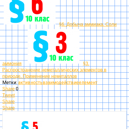
§6. Добыча аммиака. Соли
аммония
§3.
Распространение неметаллических элементов в
природе. Применение неметаллов
Метки:
активность
взаимодействие
елемент
0
Share
Tweet
Share
Share