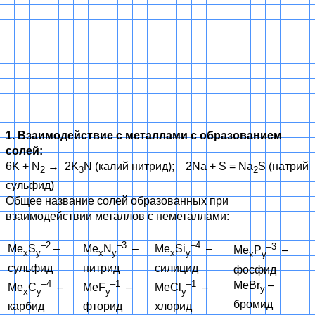
1. Взаимодействие с металлами с образованием
солей:
6K + N
→ 2K
N (калий нитрид); 2Na + S = Na
S (натрий
2
3
2
сульфид)
Общее название солей образованных при
взаимодействии металлов с неметаллами:
–2
–3
–4
–3
Me
S
–
Me
N
–
Me
Si
–
Me
P
–
x
у
x
y
x
y
x
y
сульфид
нитрид
силицид
фосфид
–4
–1
–1
MeBr
–
Me
C
–
MeF
–
MeCl
–
y
x
y
y
y
бромид
карбид
фторид
хлорид