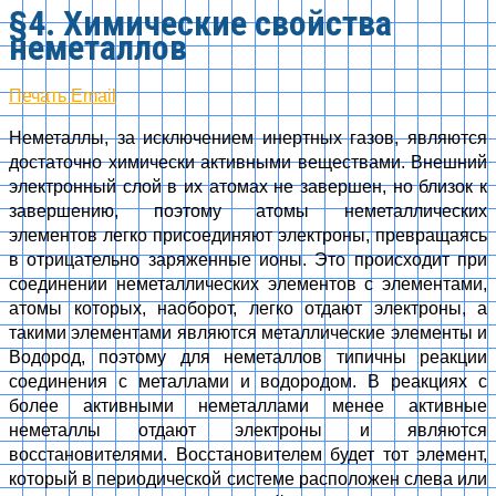
§4. Химические свойства
неметаллов
Печать
Email
Неметаллы, за исключением инертных газов, являются
достаточно химически активными веществами. Внешний
электронный слой в их атомах не завершен, но близок к
завершению, поэтому атомы неметаллических
элементов легко присоединяют электроны, превращаясь
в отрицательно заряженные ионы. Это происходит при
соединении неметаллических элементов с элементами,
атомы которых, наоборот, легко отдают электроны, а
такими элементами являются металлические элементы и
Водород, поэтому для неметаллов типичны реакции
соединения с металлами и водородом. В реакциях с
более активными неметаллами менее активные
неметаллы отдают электроны и являются
восстановителями. Восстановителем будет тот элемент,
который в периодической системе расположен слева или