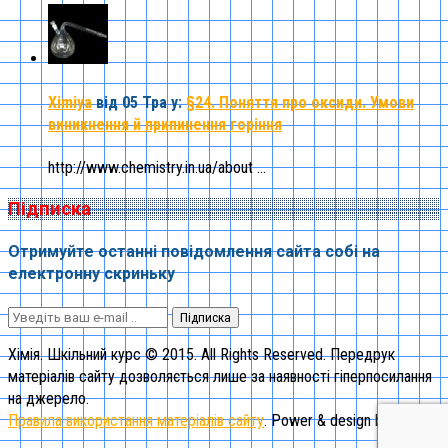
Ximiya
від 05 Тра
у:
§24. Поняття про оксиди. Умови
виникнення й припинення горіння
http://www.chemistry.in.ua/about ...
Підписка
Отримуйте останні повідомлення сайта собі на
електронну скриньку
Підписка
Хімія. Шкільний курс © 2015. All Rights Reserved. Передрук
матеріалів сайту дозволяється лише за наявності гіперпосилання
на джерело.
Правила використання матеріалів сайту
. Power & design by "1st"