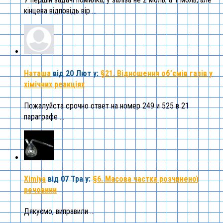
кінцева відповідь вір ...
Наташа
від 20 Лют
у:
§21. Відношення об’ємів газів у
хімічних реакціях
Пожалуйста срочно ответ на номер 249 и 525 в 21
параграфе ...
Ximiya
від 07 Тра
у:
§6. Масова частка розчиненої
речовини
Дякуємо, виправили ...