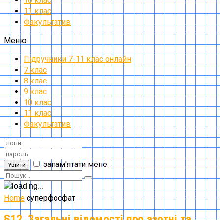
10 клас
11 клас
Факультатив
Меню
Підручники 7-11 клас онлайн
7 клас
8 клас
9 клас
10 клас
11 клас
Факультатив
запам'ятати мене
Увійти
Home
суперфосфат
§12. Загальні відомості про азотні та