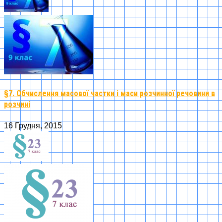
§7. Обчислення масової частки і маси розчинної речовини в
розчині
16 Грудня, 2015