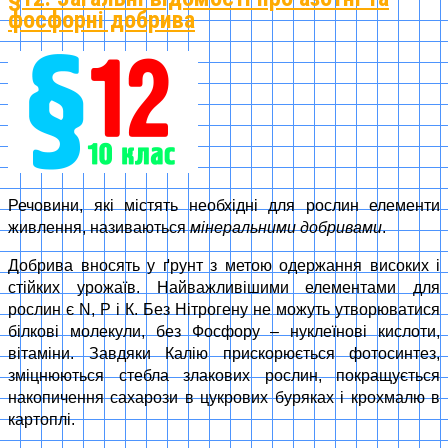
фосфорні добрива
Речовини, які містять необхідні для рослин елементи
живлення, називаються
мінеральними добривами
.
Добрива вносять у ґрунт з метою одержання високих і
стійких урожаїв. Найважливішими елементами для
рослин є N, P і К. Без Нітрогену не можуть утворюватися
білкові молекули, без Фосфору – нуклеїнові кислоти,
вітаміни. Завдяки Калію прискорюється фотосинтез,
зміцнюються стебла злакових рослин, покращується
накопичення сахарози в цукрових буряках і крохмалю в
картоплі.