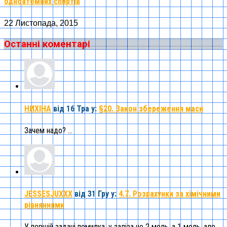
одноатомних спиртів
22 Листопада, 2015
Останні коментарі
НИХІНА
від 16 Тра
у:
§20. Закон збереження маси
Зачем надо? ...
JESSESJUXXX
від 31 Гру
у:
4.7. Розрахунки за хімічними
рівняннями
У першій задачі помилка, у заліза не 2 моль, а 1 моль, але