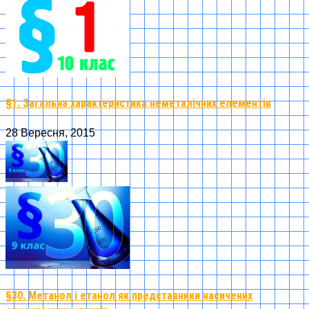
§1. Загальна характеристика неметалічних елементів
28 Вересня, 2015
§30. Метанол і етанол як представники насичених