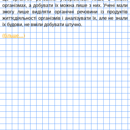
організмах, а добувати їх можна лише з них. Учені мали
змогу лише виділяти органічні речовини із продуктів
життєдіяльності організмів і аналізувати їх, але не знали
їх будови, не вміли добувати штучно.
(більше…)