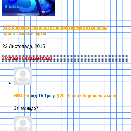
§30. Метанол і етанол як представники насичених
одноатомних спиртів
22 Листопада, 2015
Останні коментарі
НИХІНА
від 16 Тра
у:
§20. Закон збереження маси
Зачем надо? ...