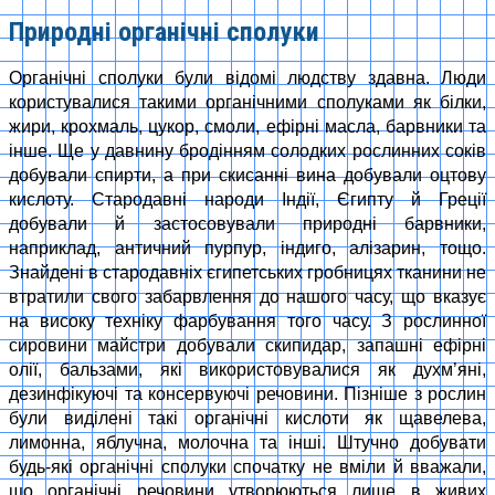
Природні органічні сполуки
Органічні сполуки були відомі людству здавна. Люди
користувалися такими органічними сполуками як білки,
жири, крохмаль, цукор, смоли, ефірні масла, барвники та
інше. Ще у давнину бродінням солодких рослинних соків
добували спирти, а при скисанні вина добували оцтову
кислоту. Стародавні народи Індії, Єгипту й Греції
добували й застосовували природні барвники,
наприклад, античний пурпур, індиго, алізарин, тощо.
Знайдені в стародавніх єгипетських гробницях тканини не
втратили свого забарвлення до нашого часу, що вказує
на високу техніку фарбування того часу. З рослинної
сировини майстри добували скипидар, запашні ефірні
олії, бальзами, які використовувалися як духм’яні,
дезинфікуючі та консервуючі речовини. Пізніше з рослин
були виділені такі органічні кислоти як щавелева,
лимонна, яблучна, молочна та інші. Штучно добувати
будь-які органічні сполуки спочатку не вміли й вважали,
що органічні речовини утворюються лише в живих