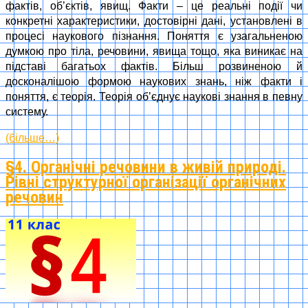
фактів, об’єктів, явищ. Факти – це реальні події чи
конкретні характеристики, достовірні дані, установлені в
процесі наукового пізнання. Поняття є узагальненою
думкою про тіла, речовини, явища тощо, яка виникає на
підставі багатьох фактів. Більш розвиненою й
досконалішою формою наукових знань, ніж факти і
поняття, є теорія. Теорія об’єднує наукові знання в певну
систему.
(більше…)
§4. Органічні речовини в живій природі.
Рівні структурної організації органічних
речовин