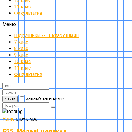
10 клас
11 клас
Факультатив
Меню
Підручники 7-11 клас онлайн
7 клас
8 клас
9 клас
10 клас
11 клас
Факультатив
запам'ятати мене
Увійти
Home
структура
§25. Моделі молекул