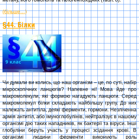
(більше…)
§44. Білки
Чи думали ви колись, що наш організм – це, по суті, набір
мікроскопічних ланцюгів? Напевне ні! Мова йде про
макромолекули, які формою нагадують ланцюги. Серед
макромолекул білки складають найбільшу групу. До них
належать антитіла, деякі ферменти, гормони. Незліченна
армія антитіл, або імуноглобулінів, нейтралізує в нашому
організмі дію таких нападників, як бактерії та віруси. Інші
глобуліни беруть участь у процесі зсідання крові. В
організмі людини ферменти виконують роль