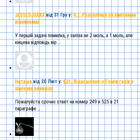
JESSESJUXXX
від 31 Гру
у:
4.7. Розрахунки за хімічними
рівняннями
У першій задачі помилка, у заліза не 2 моль, а 1 моль, але
кінцева відповідь вір ...
Наташа
від 20 Лют
у:
§21. Відношення об’ємів газів у
хімічних реакціях
Пожалуйста срочно ответ на номер 249 и 525 в 21
параграфе ...