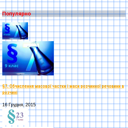
Популярно
§7. Обчислення масової частки і маси розчинної речовини в
розчині
16 Грудня, 2015