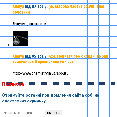
Ximiya
від 07 Тра
у:
§6. Масова частка розчиненої
речовини
Дякуємо, виправили ...
Ximiya
від 05 Тра
у:
§24. Поняття про оксиди. Умови
виникнення й припинення горіння
http://www.chemistry.in.ua/about ...
Підписка
Отримуйте останні повідомлення сайта собі на
електронну скриньку
Підписка