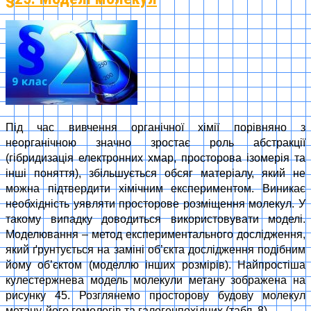
Під час вивчення органічної хімії порівняно з
неорганічною значно зростає роль абстракції
(гібридизація електронних хмар, просторова ізомерія та
інші поняття), збільшується обсяг матеріалу, який не
можна підтвердити хімічним експериментом. Виникає
необхідність уявляти просторове розміщення молекул. У
такому випадку доводиться використовувати моделі.
Моделювання – метод експериментального дослідження,
який ґрунтується на заміні об’єкта дослідження подібним
йому об’єктом (моделлю інших розмірів). Найпростіша
кулестержнева модель молекули метану зображена на
рисунку 45. Розглянемо просторову будову молекул
метану, його гомологів та галогенпохідних (табл. 8).