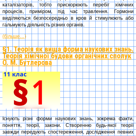
каталізаторів, тобто прискорюють перебіг хімічних
процесів, приміром, під час травлення. Гормони
виділяються безпосередньо в кров й стимулюють або
гальмують діяльність різних органів.
(більше…)
§1. Теорія як вища форма наукових знань.
Теорія хімічної будови органічних сполук
О. М. Бутлерова
Існують різні форми наукових знань, зокрема факти,
поняття, теорії, закони. Створенню будь-якої теорії
завжди передують спостереження, дослідження певних