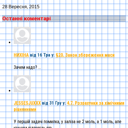
28 Вересня, 2015
Останні коментарі
НИХІНА
від 16 Тра
у:
§20. Закон збереження маси
Зачем надо? ...
JESSESJUXXX
від 31 Гру
у:
4.7. Розрахунки за хімічними
рівняннями
У першій задачі помилка, у заліза не 2 моль, а 1 моль, але
кінцева відповідь вір ...