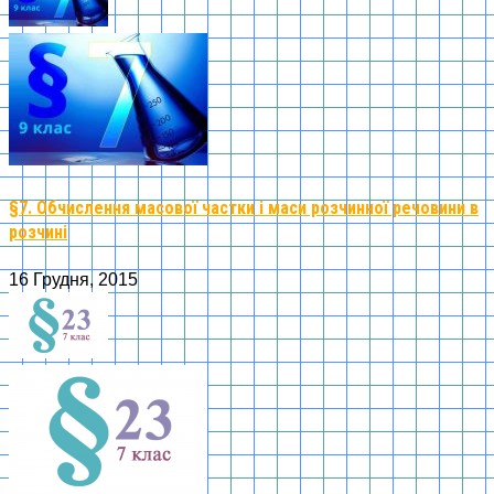
§7. Обчислення масової частки і маси розчинної речовини в
розчині
16 Грудня, 2015