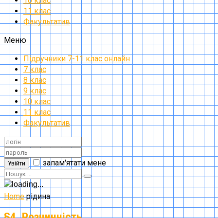
10 клас
11 клас
Факультатив
Меню
Підручники 7-11 клас онлайн
7 клас
8 клас
9 клас
10 клас
11 клас
Факультатив
запам'ятати мене
Увійти
Home
рідина
§4. Розчинність