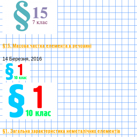
§15. Масова частка елемента в речовині
14 Березня, 2016
§1. Загальна характеристика неметалічних елементів