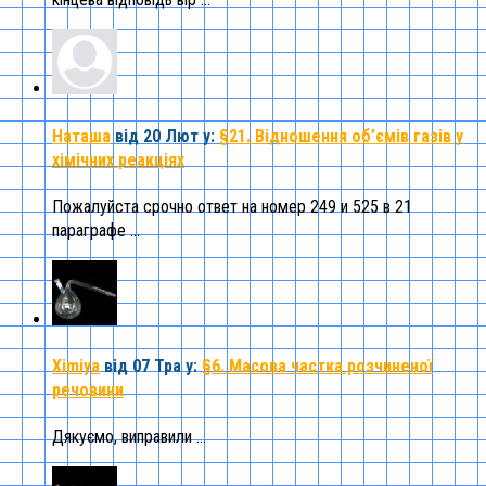
Наташа
від 20 Лют
у:
§21. Відношення об’ємів газів у
хімічних реакціях
Пожалуйста срочно ответ на номер 249 и 525 в 21
параграфе ...
Ximiya
від 07 Тра
у:
§6. Масова частка розчиненої
речовини
Дякуємо, виправили ...