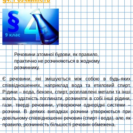
Речовини атомної будови, як правило,
практично не розчиняються в жодному
розчиннику.
Є речовини, які змішуються між собою в будь-яких
співвідношеннях, наприклад вода та етиловий спирт.
Рідини – вода, бензен, спирт, розплавлені метали та інші
мають здатність поглинати, розчиняти в собі інші рідини,
гази, тверді речовини, утворюючи однорідні системи –
розчини. В деяких випадках розчини утворюються при
довільному співвідношенні речовин (спирт і вода), але, як
правило, розчинність більшості речовин обмежена.