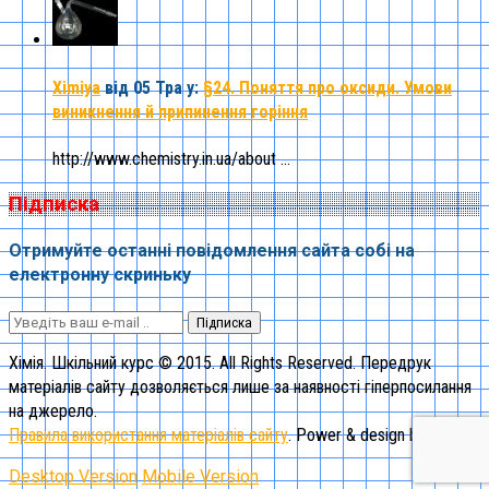
Ximiya
від 05 Тра
у:
§24. Поняття про оксиди. Умови
виникнення й припинення горіння
http://www.chemistry.in.ua/about ...
Підписка
Отримуйте останні повідомлення сайта собі на
електронну скриньку
Підписка
Хімія. Шкільний курс © 2015. All Rights Reserved. Передрук
матеріалів сайту дозволяється лише за наявності гіперпосилання
на джерело.
Правила використання матеріалів сайту
. Power & design by "1st"
Desktop Version
Mobile Version