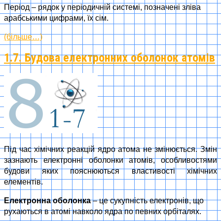
Період – рядок у періодичній системі, позначені зліва
арабськими цифрами, їх сім.
(більше…)
1.7. Будова електронних оболонок атомів
Під час хімічних реакцій ядро атома не змінюється. Змін
зазнають електронні оболонки атомів, особливостями
будови яких пояснюються властивості хімічних
елементів.
Електронна оболонка
– це сукупність електронів, що
рухаються в атомі навколо ядра по певних орбіталях.