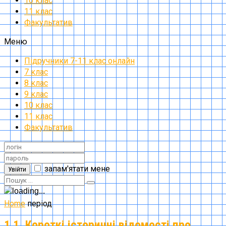
10 клас
11 клас
Факультатив
Меню
Підручники 7-11 клас онлайн
7 клас
8 клас
9 клас
10 клас
11 клас
Факультатив
запам'ятати мене
Увійти
Home
період
1.1. Короткі історичні відомості про