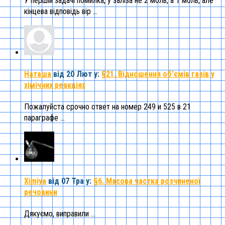
У першій задачі помилка, у заліза не 2 моль, а 1 моль, але
кінцева відповідь вір ...
Наташа
від 20 Лют
у:
§21. Відношення об’ємів газів у
хімічних реакціях
Пожалуйста срочно ответ на номер 249 и 525 в 21
параграфе ...
Ximiya
від 07 Тра
у:
§6. Масова частка розчиненої
речовини
Дякуємо, виправили ...