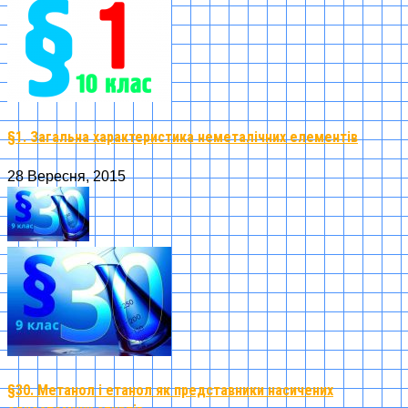
§1. Загальна характеристика неметалічних елементів
28 Вересня, 2015
§30. Метанол і етанол як представники насичених