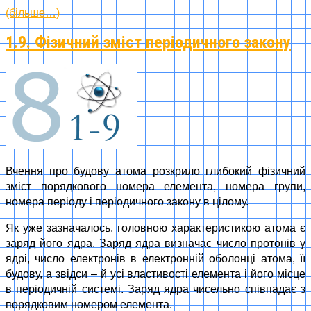
(більше…)
1.9. Фізичний зміст періодичного закону
Вчення про будову атома розкрило глибокий фізичний
зміст порядкового номера елемента, номера групи,
номера періоду і періодичного закону в цілому.
Як уже зазначалось, головною характеристикою атома є
заряд його ядра. Заряд ядра визначає число протонів у
ядрі, число електронів в електронній оболонці атома, її
будову, а звідси – й усі властивості елемента і його місце
в періодичній системі. Заряд ядра чисельно співпадає з
порядковим номером елемента.