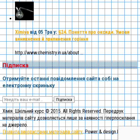
Ximiya
від 05 Тра
у:
§24. Поняття про оксиди. Умови
виникнення й припинення горіння
http://www.chemistry.in.ua/about ...
Підписка
Отримуйте останні повідомлення сайта собі на
електронну скриньку
Підписка
Хімія. Шкільний курс © 2015. All Rights Reserved. Передрук
матеріалів сайту дозволяється лише за наявності гіперпосилання
на джерело.
Правила використання матеріалів сайту
. Power & design by "1st"