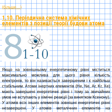
(більше…)
1.10. Періодична система хімічних
елементів з позиції теорії будови атома
Якщо на зовнішньому енергетичному рівні міститься
максимально можлива для цього рівня кількість
електронів, то він називається завершеним і є найбільш
стабільним. Атоми інертних елементів (He, Ne, Ar, Kr, Xe)
мають завершені енергетичні рівні і тому за звичайних
умов не вступають у хімічні реакції (за винятком Ксенону).
У атомів всіх інших елементів зовнішні енергетичні рівні
незавершені. У атомів металічних елементів на