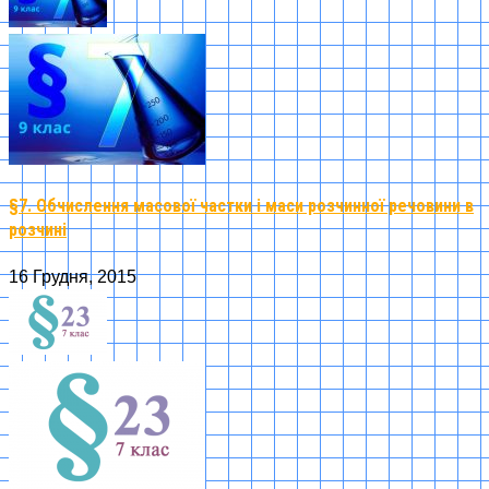
§7. Обчислення масової частки і маси розчинної речовини в
розчині
16 Грудня, 2015