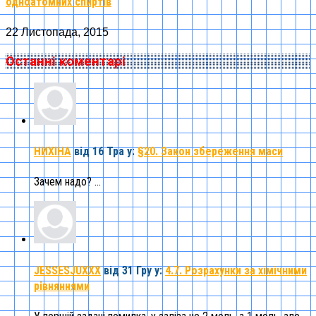
одноатомних спиртів
22 Листопада, 2015
Останні коментарі
НИХІНА
від 16 Тра
у:
§20. Закон збереження маси
Зачем надо? ...
JESSESJUXXX
від 31 Гру
у:
4.7. Розрахунки за хімічними
рівняннями