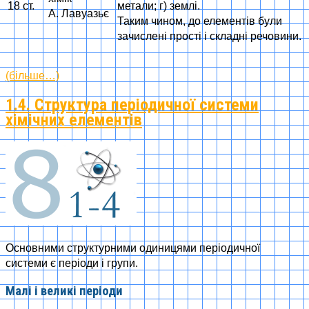
18 ст.
метали; г) землі.
А. Лавуазьє
Таким чином, до елементів були
зачислені прості і складні речовини.
(більше…)
1.4. Структура періодичної системи
хімічних елементів
Основними структурними одиницями періодичної
системи є періоди і групи.
Малі і великі періоди