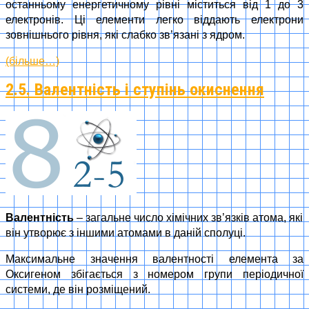
останньому енергетичному рівні міститься від 1 до 3
електронів. Ці елементи легко віддають електрони
зовнішнього рівня, які слабко зв’язані з ядром.
(більше…)
2.5. Валентність і ступінь окиснення
Валентність
– загальне число хімічних зв’язків атома, які
він утворює з іншими атомами в даній сполуці.
Максимальне значення валентності елемента за
Оксигеном збігається з номером групи періодичної
системи, де він розміщений.