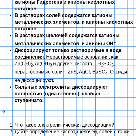
катионы Гидрогена и анионы кислотных
остатков.
В растворах солей содержатся катионы
металлических элементов, и анионы кислотных
остатков.
В растворах щелочей содержатся катионы
–
металлических элементов, и анионы ОН
.
Диссоциируют только растворимые в воде
соединения.
Нерастворимые основания, как
Zn(OH)
, Al(OH)
и другие; кислота – H
SіO
,
2
3
2
3
нерастворимые соли – ZnS, AgCl, BaSO
. Оксиды
4
не диссоциируют.
Сильные электролиты диссоциируют
полностью (одна степень), слабые —
ступенчато.
?
Что такое электролитическая диссоциация?
Дайте определение кислот, щелочей, солей с точки