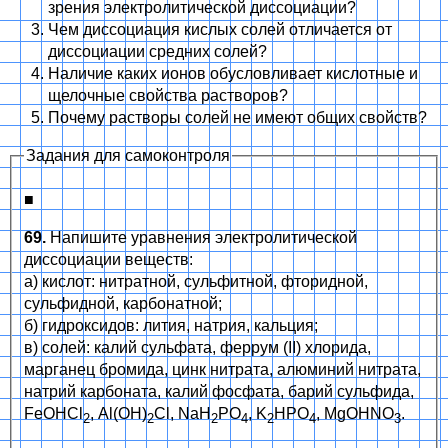
зрения электролитической диссоциации?
Чем диссоциация кислых солей отличается от
диссоциации средних солей?
Наличие каких ионов обусловливает кислотные и
щелочные свойства растворов?
Почему растворы солей не имеют общих свойств?
Задания для самоконтроля
■
69.
Напишите уравнения электролитической
диссоциации веществ:
а) кислот: нитратной, сульфитной, фторидной,
сульфидной, карбонатной;
б) гидроксидов: лития, натрия, кальция;
в) солей: калий сульфата, феррум (II) хлорида,
марганец бромида, цинк нитрата, алюминий нитрата,
натрий карбоната, калий фосфата, барий сульфида,
FeOHCl
, Al(OH)
Cl, NaH
PO
, K
HPO
, MgOHNO
.
2
2
2
4
2
4
3