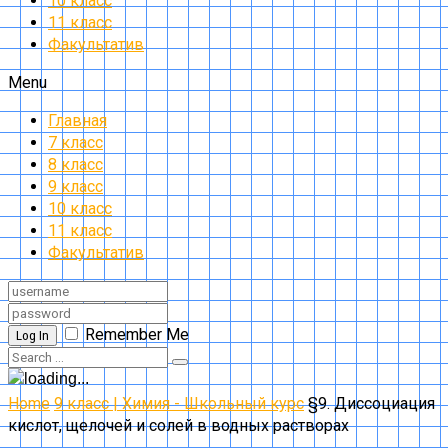
10 класс
11 класс
Факультатив
Menu
Главная
7 класс
8 класс
9 класс
10 класс
11 класс
Факультатив
Remember Me
Log In
Home
9 класс | Химия - Школьный курс
§9. Диссоциация
кислот, щелочей и солей в водных растворах