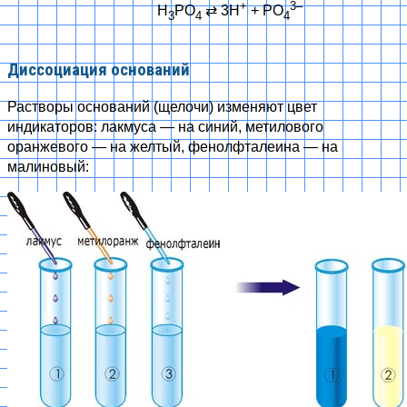
+
3
–
H
PO
⇄
3H
+ PO
3
4
4
Диссоциация оснований
Растворы оснований (щелочи) изменяют цвет
индикаторов: лакмуса — на синий, метилового
оранжевого — на желтый, фенолфталеина — на
малиновый: