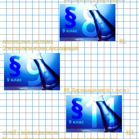
дисперсных системах
§8.
Электролитическая диссоциация
§9. Дисоціація кислот, лугів і
солей у водних розчинах
§11.