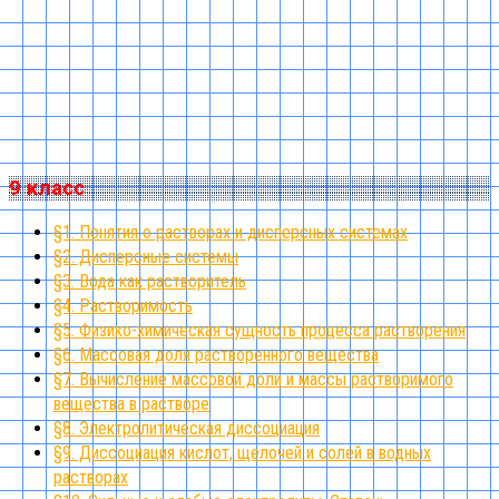
9 класс
§1. Понятия о растворах и дисперсных системах
§2. Дисперсные системы
§3. Вода как растворитель
§4. Растворимость
§5. Физико-химическая сущность процесса растворения
§6. Массовая доля растворенного вещества
§7. Вычисление массовой доли и массы растворимого
вещества в растворе
§8. Электролитическая диссоциация
§9. Диссоциация кислот, щелочей и солей в водных
растворах