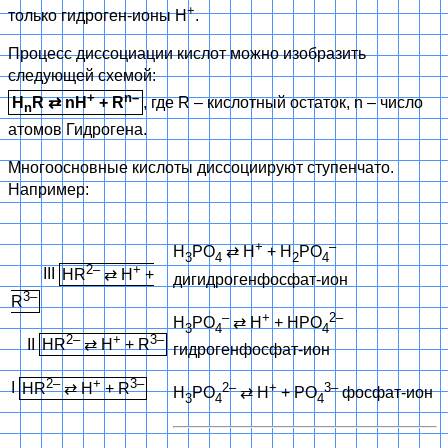
+
только гидроген-ионы H
.
Процесс диссоциации кислот можно изобразить
следующей схемой:
+
n–
H
R
⇄
nH
+ R
, где R – кислотный остаток, n – число
n
атомов Гидрогена.
Многоосновные кислоты диссоциируют ступенчато.
Например:
+
–
H
PO
⇄
H
+ H
PO
3
4
2
4
2–
+
III
HR
⇄
H
+
дигидрогенфосфат-ион
3–
R
–
+
2
–
H
PO
⇄
H
+ HPO
3
4
4
2–
+
3–
II
HR
⇄
H
+ R
гидрогенфосфат-ион
2–
+
3–
I
HR
⇄
H
+ R
2–
+
3
–
H
PO
⇄
H
+ PO
фосфат-ион
3
4
4