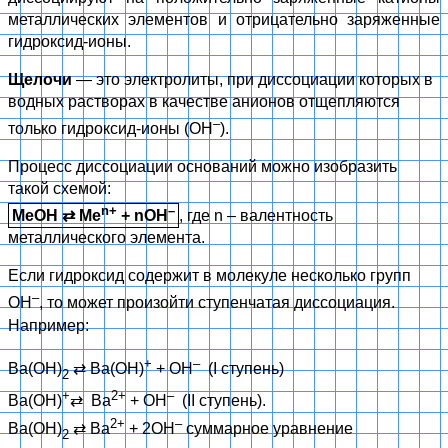
металлических элементов и отрицательно заряженные
гидроксид-ионы.
Щелочи
— это электролиты, при диссоциации которых в
водных растворах в качестве анионов отщепляются
–
только гидроксид-ионы (OH
).
Процесс диссоциации оснований можно изобразить
такой схемой:
n+
–
MeOH
⇄
Me
+ nOH
, где n – валентность
металлического элемента.
Если гидроксид содержит в молекуле несколько групп
–
OH
, то может произойти ступенчатая диссоциация.
Например:
+
–
Ba(OH)
⇄
Ba(OH)
+ OH
(I ступень)
2
+
2+
–
Ba(OH)
⇄
Ba
+ OH
(II ступень).
2+
–
Ba(OH)
⇄
Ba
+ 2OH
суммарное уравнение
2