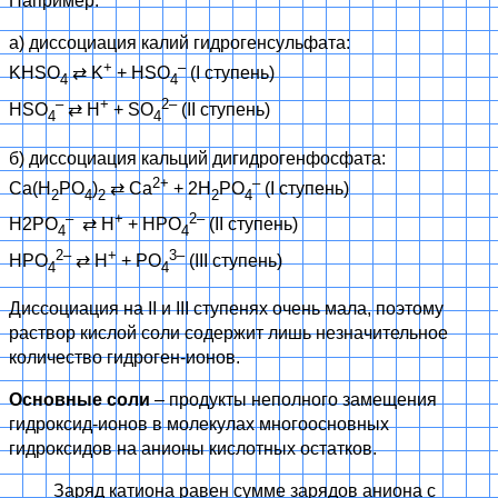
Например:
а) диссоциация калий гидрогенсульфата:
+
–
KHSO
⇄
K
+ HSO
(I ступень)
4
4
–
+
2–
HSO
⇄
H
+ SO
(II ступень)
4
4
б) диссоциация кальций дигидрогенфосфата:
2+
–
Ca(H
PO
)
⇄
Ca
+ 2H
PO
(I ступень)
2
4
2
2
4
–
+
2–
H2PO
⇄
H
+ HPO
(II ступень)
4
4
2–
+
3–
HPO
⇄
H
+ PO
(III ступень)
4
4
Диссоциация на II и III ступенях очень мала, поэтому
раствор кислой соли содержит лишь незначительное
количество гидроген-ионов.
Основные соли
– продукты неполного замещения
гидроксид-ионов в молекулах многоосновных
гидроксидов на анионы кислотных остатков.
Заряд катиона равен сумме зарядов аниона с