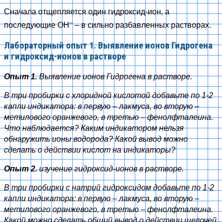
Сначала отщепляется один гидроксид-ион, а
–
последующие OH
– в сильно разбавленных растворах.
Лабораторный опыт 1. Выявление ионов Гидрогена
и гидроксид-ионов в растворе
Опыт 1.
Выявление ионов Гидрогена в растворе.
В три пробирки с хлоридной кислотой добавьте по 1-2
капли индикатора: в первую – лакмуса, во вторую –
метилового оранжевого, в третью – фенолфталеина.
Что наблюдается? Каким индикатором нельзя
обнаружить ионы водорода? Какой вывод можно
сделать о действии кислот на индикаторы?
Опыт 2.
изучение гидроксид-ионов в растворе.
В три пробирки с натрий гидроксидом добавьте по 1-2
капли индикатора: в первую – лакмуса, во вторую –
метилового оранжевого, в третью – фенолфталеина.
Какой можно сделать общий вывод о действии щелочей