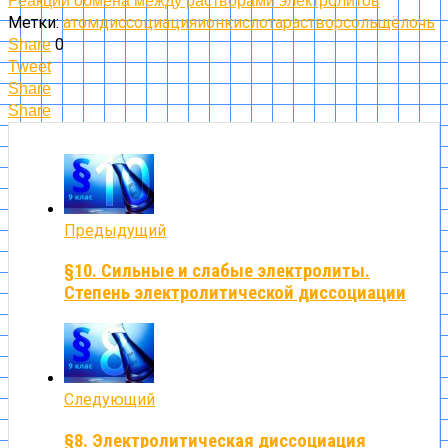
Реакции обмена между растворами электролитов
Метки:
атом
диссоциация
ион
кислота
раствор
соль
щёлочь
0
Share
Tweet
Share
Share
Предыдущий
§10. Сильные и слабые электролиты.
Степень электролитической диссоциации
Следующий
§8. Электролитическая диссоциация