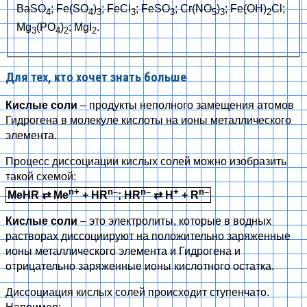
BaSO
; Fe(SO
)
; FeCl
; FeSO
; Cr(NO
)
; Fe(OH)
Cl;
4
4
3
3
3
5
3
2
Mg
(PO
)
; MgI
.
3
4
2
2
Для тех, кто хочет знать больше
Кислые соли
– продукты неполного замещения атомов
Гидрогена в молекуле кислоты на ионы металлического
элемента.
Процесс диссоциации кислых солей можно изобразить
такой схемой:
n+
n–
n–
+
n–
MeHR
⇄
Me
+ HR
; HR
⇄
H
+ R
Кислые соли
– это электролиты, которые в водных
растворах диссоциируют на положительно заряженные
ионы металлического элемента и Гидрогена и
отрицательно заряженные ионы кислотного остатка.
Диссоциация кислых солей происходит ступенчато.