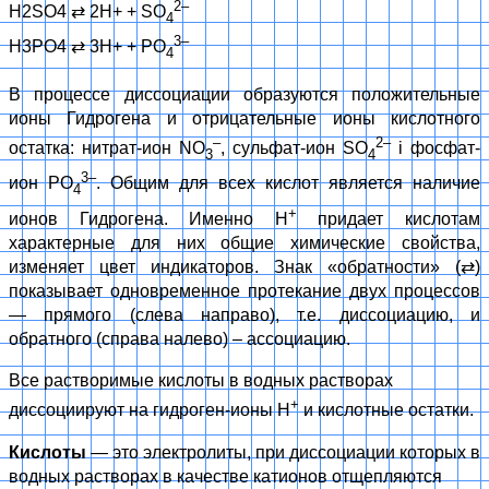
2–
H2SO4
⇄
2H+ + SO
4
3–
H3PO4
⇄
3H+ + РO
4
В процессе диссоциации образуются положительные
ионы Гидрогена и отрицательные ионы кислотного
–
2–
остатка: нитрат-ион NO
, сульфат-ион SO
і фосфат-
3
4
3–
ион РO
. Общим для всех кислот является наличие
4
+
ионов Гидрогена. Именно H
придает кислотам
характерные для них общие химические свойства,
изменяет цвет индикаторов. Знак «обратности» (⇄)
показывает одновременное протекание двух процессов
— прямого (слева направо), т.е. диссоциацию, и
обратного (справа налево) – ассоциацию.
Все растворимые кислоты в водных растворах
+
диссоциируют на гидроген-ионы H
и кислотные остатки.
Кислоты
— это электролиты, при диссоциации которых в
водных растворах в качестве катионов отщепляются