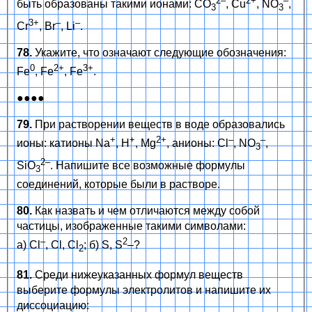
2–
2+
–
быть образованы такими ионами: CO
, Cu
, NO
,
3
3
3+
–
–
Cr
, Br
, Li
.
78.
Укажите, что означают следующие обозначения:
0
2+
3+
Fe
, Fe
, Fe
.
●●●●
79.
При растворении веществ в воде образовались
+
+
2+
–
–
ионы: катионы Na
, H
, Mg
, анионы: Cl
, NO
,
3
2–
SiO
. Напишите все возможные формулы
3
соединений, которые были в растворе.
80.
Как назвать и чем отличаются между собой
частицы, изображенные такими символами:
–
2
а) Cl
, Cl, Cl
; б) S, S
–?
2
81.
Среди нижеуказанных формул веществ
выберите формулы электролитов и напишите их
диссоциацию: