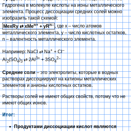
Гидрогена в молекуле кислоты на ионы металлического
элемента. Процесс диссоциации средних солей можно
изобразить такой схемой:
n+
n–
MexRy
⇄
xMe
+ yR
, где х – число атомов
металлического элемента, у – число кислотных остатков,
n – валентность металлического элемента.
+
–
Например: NaCl
⇄
Na
+ Cl
3+
2–
Al
(SO
)
⇄
2Al
+ 3SO
2
4
3
4
Средние соли
– это электролиты, которые в водных
растворах диссоциируют на катионы металлических
элементов и анионы кислотных остатков.
Растворы солей не имеют общих свойств, потому что не
имеют общих ионов.
Итог:
Продуктами диссоциации кислот являются