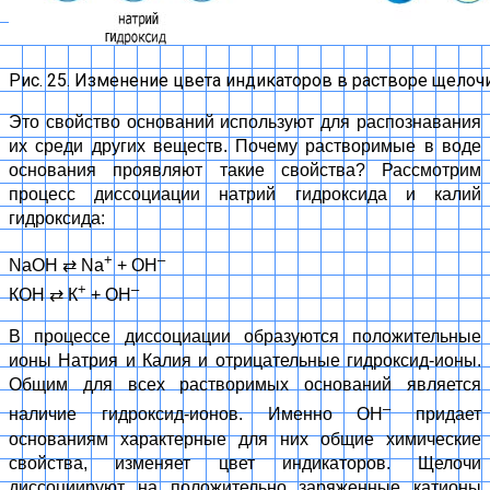
Рис. 25. Изменение цвета индикаторов в растворе щелочи
Это свойство оснований используют для распознавания
их среди других веществ. Почему растворимые в воде
основания проявляют такие свойства? Рассмотрим
процесс диссоциации натрий гидроксида и калий
гидроксида:
+
–
NaOH
⇄
Na
+ OH
+
–
КOH
⇄
К
+ OH
В процессе диссоциации образуются положительные
ионы Натрия и Калия и отрицательные гидроксид-ионы.
Общим для всех растворимых оснований является
–
наличие гидроксид-ионов. Именно ОН
придает
основаниям характерные для них общие химические
свойства, изменяет цвет индикаторов. Щелочи
диссоциируют на положительно заряженные катионы