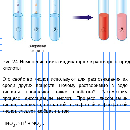
Рис. 24. Изменение цвета индикаторов в растворе хлори
кислоты
Это свойство кислот используют для распознавания их
среди других веществ. Почему растворимые в воде
кислоты проявляют такие свойства? Рассмотрим
процесс диссоциации кислот. Процесс диссоциации
кислот, например, нитратной, сульфатной и фосфатной
кислот, следует изобразить так:
+
–
HNO
⇄
H
+ NO
.
3
3