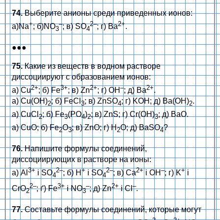
74.
Выберите анионы среди приведенных ионов:
+
–
2–
2+
а)Na
; б)NO
; в) SO
; г) Ba
.
3
4
●●●
75.
Какие из веществ в водном растворе
диссоциируют с образованием ионов:
2+
3+
2+
–
2+
а) Cu
; б) Fe
; в) Zn
; г) OH
; д) Ba
.
а) Cu(OH)
; б) FeCl
; в) ZnSO
; г) KOH; д) Ba(OH)
.
2
3
4
2
а) CuCl
; б) Fe
(PO
)
; в) ZnS; г) Cr(OH)
; д) BaO.
2
3
4
2
3
а) CuO; б) Fe
O
; в) ZnO; г) H
O; д) BaSO
?
2
3
2
4
76.
Напишите формулы соединений,
диссоциирующих в растворе на ионы:
3+
2–
+
2–
2+
–
+
а) Al
і SO
; б) H
і SO
; в) Ca
і OH
; г) K
і
4
4
2–
3+
–
2+
–
CrO
; ґ) Fe
і NO
; д) Zn
і Cl
.
2
3
77.
Составьте формулы соединений, которые могут