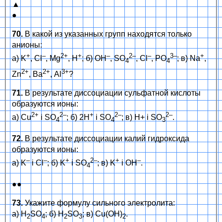
▲
●
70.
В какой из указанных групп находятся только
анионы:
+
–
2+
+
–
2–
–
3–
+
а) K
, Cl
, Mg
, H
; б) OH
, SO
, Cl
, PO
; в) Na
,
4
4
2+
2+
3+
Zn
, Ba
, Al
?
71.
В результате диссоциации сульфатной кислоты
образуются ионы:
2+
2–
+
2–
2–
а) Cu
і SO
; б) 2H
і SO
; в) H+ і SO
.
4
4
3
72.
В результате диссоциации калий гидроксида
образуются ионы:
–
–
+
2–
+
–
а) K
і Cl
; б) K
і SO
; в) K
і OH
.
4
●●
73.
Укажите формулу сильного электролита:
а) H
SO
; б) H
SO
; в) Cu(OH)
.
2
4
2
3
2