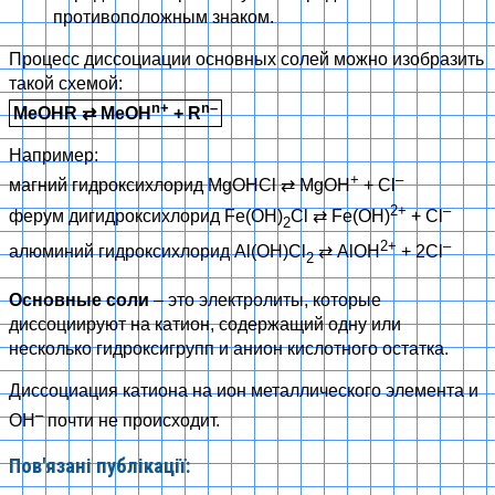
противоположным знаком.
Процесс диссоциации основных солей можно изобразить
такой схемой:
n+
n–
MeOHR
⇄
MeOH
+ R
Например:
+
–
магний гидроксихлорид MgOHCl
⇄
MgOH
+ Cl
2+
–
ферум дигидроксихлорид Fe(OH)
Cl
⇄
Fe(OH)
+ Cl
2
2+
–
алюминий гидроксихлорид Al(OH)Cl
⇄
AlOH
+ 2Cl
2
Основные соли
– это электролиты, которые
диссоциируют на катион, содержащий одну или
несколько гидроксигрупп и анион кислотного остатка.
Диссоциация катиона на ион металлического элемента и
–
OH
почти не происходит.
Пов'язані публікації: