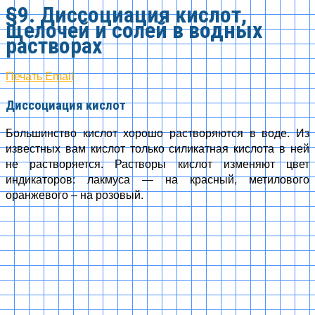
§9. Диссоциация кислот,
щелочей и солей в водных
растворах
Печать
Email
Диссоциация кислот
Большинство кислот хорошо растворяются в воде. Из
известных вам кислот только силикатная кислота в ней
не растворяется. Растворы кислот изменяют цвет
индикаторов: лакмуса — на красный, метилового
оранжевого – на розовый.